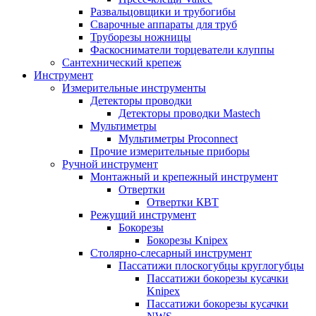
Развальцовщики и трубогибы
Сварочные аппараты для труб
Труборезы ножницы
Фаскосниматели торцеватели клуппы
Сантехнический крепеж
Инструмент
Измерительные инструменты
Детекторы проводки
Детекторы проводки Mastech
Мультиметры
Мультиметры Proconnect
Прочие измерительные приборы
Ручной инструмент
Монтажный и крепежный инструмент
Отвертки
Отвертки КВТ
Режущий инструмент
Бокорезы
Бокорезы Knipex
Столярно-слесарный инструмент
Пассатижи плоскогубцы круглогубцы
Пассатижи бокорезы кусачки
Knipex
Пассатижи бокорезы кусачки