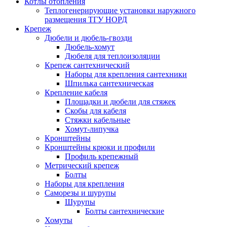
Котлы отопления
Теплогенерирующие установки наружного
размещения ТГУ НОРД
Крепеж
Дюбели и дюбель-гвозди
Дюбель-хомут
Дюбеля для теплоизоляции
Крепеж сантехнический
Наборы для крепления сантехники
Шпилька сантехническая
Крепление кабеля
Площадки и дюбели для стяжек
Скобы для кабеля
Стяжки кабельные
Хомут-липучка
Кронштейны
Кронштейны крюки и профили
Профиль крепежный
Метрический крепеж
Болты
Наборы для крепления
Саморезы и шурупы
Шурупы
Болты сантехнические
Хомуты