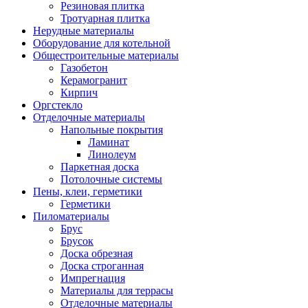
Резиновая плитка
Тротуарная плитка
Нерудные материалы
Оборудование для котельной
Общестроительные материалы
Газобетон
Керамогранит
Кирпич
Оргстекло
Отделочные материалы
Напольные покрытия
Ламинат
Линолеум
Паркетная доска
Потолочные системы
Пены, клеи, герметики
Герметики
Пиломатериалы
Брус
Брусок
Доска обрезная
Доска строганная
Импрегнация
Материалы для террасы
Отделочные материалы