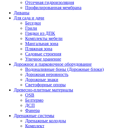
Отсечная гидроизоляция
Профилированная мембрана
Диваны
Для сада и дачи
Беседки
Грили
Грядки из ДПК
Комплекты мебели
Мангальная зона
Пляжная зона
Садовые строения
Уличное хранение
Дорожное и парковочное оборудование
Водоналивные боны (Дорожные блоки)
Дорожная неровность
Дорожные знаки
Светофорные опоры
Древесно-плитные материалы
OSB
Белтермо
ДСП
Фанера
Дренажные системы
Дренажные колодцы
Комплект