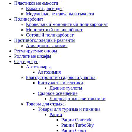
Пластиковые емкости
Емкости для воды
Модульные резервуары и емкости
Поликарбонат
Кровельный монолитный поликарбонат
Монолитный поликарбонат
Сотовый поликарбонат
Противогололедные реагенты
Авиационная химия
Регулируемые опоры
Роллетные шкафы
Сад и досуг
Автотовары
Автохимия
Благоустройство садового участка
Биотуалеты и септики
Дачные туалеты
Садовое освещение
Ландшафтные светильники
Товары для отдыха
Товары для туризма и пикника
Рации
Рации Comrade
Рации TurboSky
Рации Союз