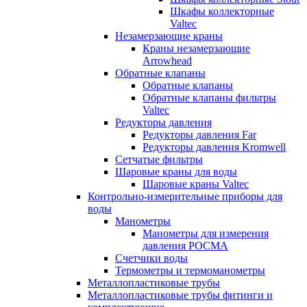
Шкафы коллекторные
Valtec
Незамерзающие краны
Краны незамерзающие
Arrowhead
Обратные клапаны
Обратные клапаны
Обратные клапаны фильтры
Valtec
Редукторы давления
Редукторы давления Far
Редукторы давления Kromwell
Сетчатые фильтры
Шаровые краны для воды
Шаровые краны Valtec
Контрольно-измерительные приборы для
воды
Манометры
Манометры для измерения
давления РОСМА
Счетчики воды
Термометры и термоманометры
Металлопластиковые трубы
Металлопластиковые трубы фитинги и