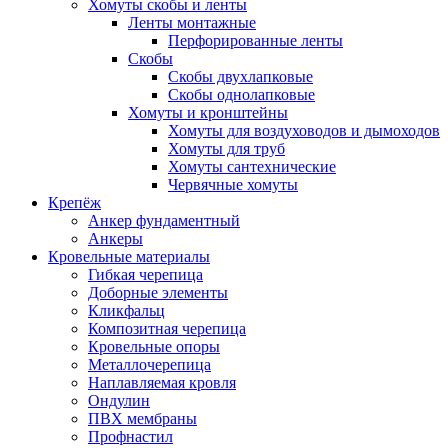
Хомуты скобы и ленты
Ленты монтажные
Перфорированные ленты
Скобы
Скобы двухлапковые
Скобы однолапковые
Хомуты и кронштейны
Хомуты для воздуховодов и дымоходов
Хомуты для труб
Хомуты сантехнические
Червячные хомуты
Крепёж
Анкер фундаментный
Анкеры
Кровельные материалы
Гибкая черепица
Доборные элементы
Кликфальц
Композитная черепица
Кровельные опоры
Металлочерепица
Наплавляемая кровля
Ондулин
ПВХ мембраны
Профнастил