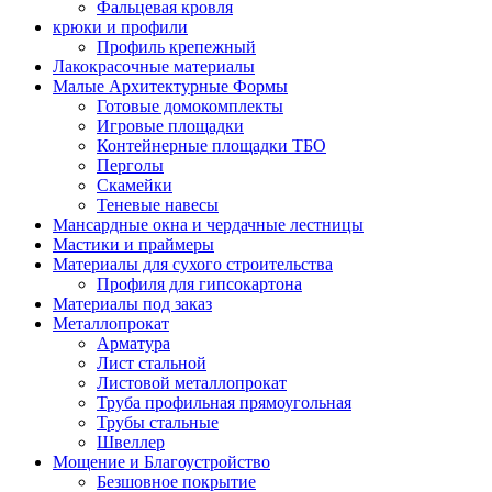
Фальцевая кровля
крюки и профили
Профиль крепежный
Лакокрасочные материалы
Малые Архитектурные Формы
Готовые домокомплекты
Игровые площадки
Контейнерные площадки ТБО
Перголы
Скамейки
Теневые навесы
Мансардные окна и чердачные лестницы
Мастики и праймеры
Материалы для сухого строительства
Профиля для гипсокартона
Материалы под заказ
Металлопрокат
Арматура
Лист стальной
Листовой металлопрокат
Труба профильная прямоугольная
Трубы стальные
Швеллер
Мощение и Благоустройство
Безшовное покрытие