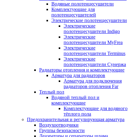
Водяные полотенцесушители
Комплектующие для
полотенцесушителей
Электрические полотенцесушители
Электрические
полотенцесушители Indigo
Электрические
полотенцесушители MyFrea
Электрические
полотенцесушители Terminus
Электрические
полотенцесушители Сунержа
Радиаторы отопления и комплектующие
Арматура для радиаторов
Арматура для подключения
радиаторов отопления Far
Теплый пол
Водяной теплый пол и
комплектующие
Комплектующие для водяного
тёплого пола
Предохранительная и регулирующая арматура
Воздухоотводчики
Группы безопасности
Деаэраторы и сепараторы шлама