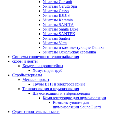
Унитазы Cersanit
Унитазы Cerutti Spa
Унитазы Gesso
Унитазы IDDIS
Унитазы Keramin
Унитазы SANITA
Унитазы Sanita Luxe
Унитазы SANTEK
Унитазы Santeri
Унитазы Vitra
Унитазы и комплектующие Damixa
Унитазы Оскольская керамика
Системы солнечного теплоснабжения
скобы и ленты
Хомуты и кронштейны
Хомуты для труб
Стройматериалы
Металлопрокат
Трубы ВГП и электросварные
Теплоизоляция и шумоизоляция
Шумоизоляция и виброизоляция
Комплектующие для шумоизоляции
Комплектующие для
шумоизоляции SoundGuard
Сухие строительные смеси