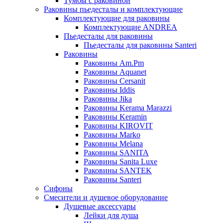
Тумбы с раковиной
Раковины пьедесталы и комплектующие
Комплектующие для раковины
Комплектующие ANDREA
Пьедесталы для раковины
Пьедесталы для раковины Santeri
Раковины
Раковины Am.Pm
Раковины Aquanet
Раковины Cersanit
Раковины Iddis
Раковины Jika
Раковины Kerama Marazzi
Раковины Keramin
Раковины KIROVIT
Раковины Marko
Раковины Melana
Раковины SANITA
Раковины Sanita Luxe
Раковины SANTEK
Раковины Santeri
Сифоны
Смесители и душевое оборудование
Душевые аксессуары
Лейки для душа