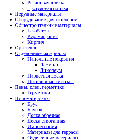
Резиновая плитка
Тротуарная плитка
Нерудные материалы
Оборудование для котельной
Общестроительные материалы
Газобетон
Керамогранит
Кирпич
Оргстекло
Отделочные материалы
Напольные покрытия
Ламинат
Линолеум
Паркетная доска
Потолочные системы
Пены, клеи, герметики
Герметики
Пиломатериалы
Брус
Брусок
Доска обрезная
Доска строганная
Импрегнация
Материалы для террасы
Отделочные материалы