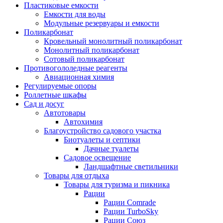
Пластиковые емкости
Емкости для воды
Модульные резервуары и емкости
Поликарбонат
Кровельный монолитный поликарбонат
Монолитный поликарбонат
Сотовый поликарбонат
Противогололедные реагенты
Авиационная химия
Регулируемые опоры
Роллетные шкафы
Сад и досуг
Автотовары
Автохимия
Благоустройство садового участка
Биотуалеты и септики
Дачные туалеты
Садовое освещение
Ландшафтные светильники
Товары для отдыха
Товары для туризма и пикника
Рации
Рации Comrade
Рации TurboSky
Рации Союз