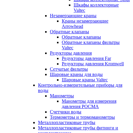
Шкафы коллекторные
Valtec
Незамерзающие краны
Краны незамерзающие
Arrowhead
Обратные клапаны
Обратные клапаны
Обратные клапаны фильтры
Valtec
Редукторы давления
Редукторы давления Far
Редукторы давления Kromwell
Сетчатые фильтры
Шаровые краны для воды
Шаровые краны Valtec
Контрольно-измерительные приборы для
воды
Манометры
Манометры для измерения
давления РОСМА
Счетчики воды
Термометры и термоманометры
Металлопластиковые трубы
Металлопластиковые трубы фитинги и