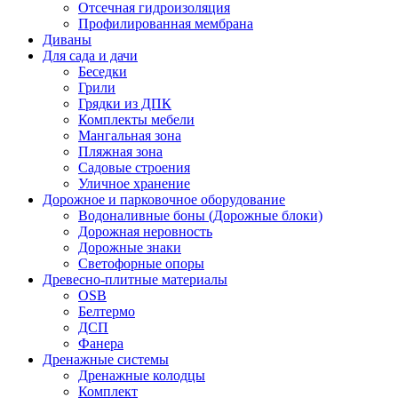
Отсечная гидроизоляция
Профилированная мембрана
Диваны
Для сада и дачи
Беседки
Грили
Грядки из ДПК
Комплекты мебели
Мангальная зона
Пляжная зона
Садовые строения
Уличное хранение
Дорожное и парковочное оборудование
Водоналивные боны (Дорожные блоки)
Дорожная неровность
Дорожные знаки
Светофорные опоры
Древесно-плитные материалы
OSB
Белтермо
ДСП
Фанера
Дренажные системы
Дренажные колодцы
Комплект