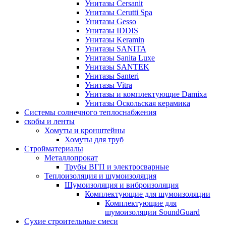
Унитазы Cersanit
Унитазы Cerutti Spa
Унитазы Gesso
Унитазы IDDIS
Унитазы Keramin
Унитазы SANITA
Унитазы Sanita Luxe
Унитазы SANTEK
Унитазы Santeri
Унитазы Vitra
Унитазы и комплектующие Damixa
Унитазы Оскольская керамика
Системы солнечного теплоснабжения
скобы и ленты
Хомуты и кронштейны
Хомуты для труб
Стройматериалы
Металлопрокат
Трубы ВГП и электросварные
Теплоизоляция и шумоизоляция
Шумоизоляция и виброизоляция
Комплектующие для шумоизоляции
Комплектующие для
шумоизоляции SoundGuard
Сухие строительные смеси