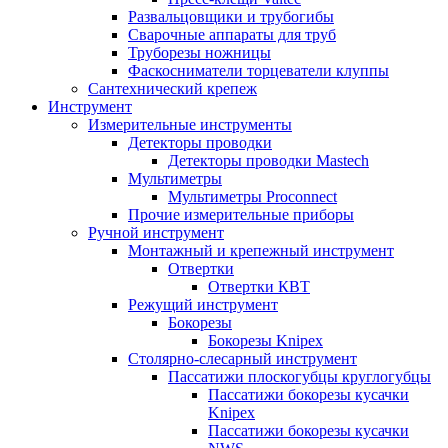
Развальцовщики и трубогибы
Сварочные аппараты для труб
Труборезы ножницы
Фаскосниматели торцеватели клуппы
Сантехнический крепеж
Инструмент
Измерительные инструменты
Детекторы проводки
Детекторы проводки Mastech
Мультиметры
Мультиметры Proconnect
Прочие измерительные приборы
Ручной инструмент
Монтажный и крепежный инструмент
Отвертки
Отвертки КВТ
Режущий инструмент
Бокорезы
Бокорезы Knipex
Столярно-слесарный инструмент
Пассатижи плоскогубцы круглогубцы
Пассатижи бокорезы кусачки
Knipex
Пассатижи бокорезы кусачки