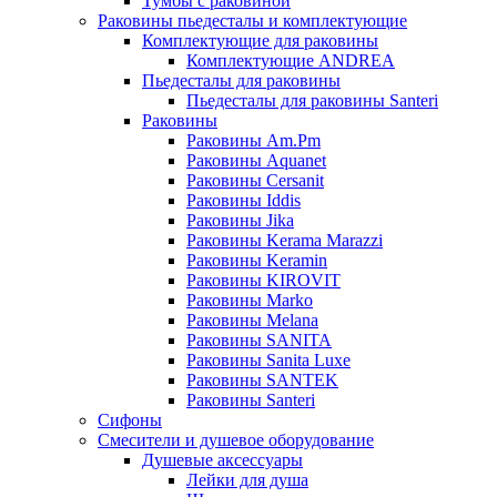
Тумбы с раковиной
Раковины пьедесталы и комплектующие
Комплектующие для раковины
Комплектующие ANDREA
Пьедесталы для раковины
Пьедесталы для раковины Santeri
Раковины
Раковины Am.Pm
Раковины Aquanet
Раковины Cersanit
Раковины Iddis
Раковины Jika
Раковины Kerama Marazzi
Раковины Keramin
Раковины KIROVIT
Раковины Marko
Раковины Melana
Раковины SANITA
Раковины Sanita Luxe
Раковины SANTEK
Раковины Santeri
Сифоны
Смесители и душевое оборудование
Душевые аксессуары
Лейки для душа