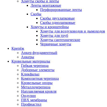
Хомуты скобы и ленты
Ленты монтажные
Перфорированные ленты
Скобы
Скобы двухлапковые
Скобы однолапковые
Хомуты и кронштейны
Хомуты для воздуховодов и дымоходов
Хомуты для труб
Хомуты сантехнические
Червячные хомуты
Крепёж
Анкер фундаментный
Анкеры
Кровельные материалы
Гибкая черепица
Доборные элементы
Кликфальц
Композитная черепица
Кровельные опоры
Металлочерепица
Наплавляемая кровля
Ондулин
ПВХ мембраны
Профнастил