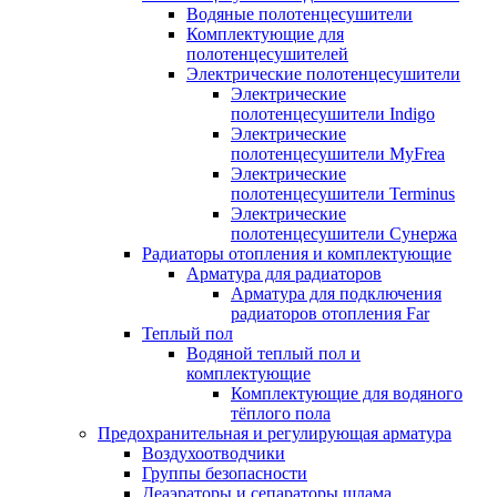
Водяные полотенцесушители
Комплектующие для
полотенцесушителей
Электрические полотенцесушители
Электрические
полотенцесушители Indigo
Электрические
полотенцесушители MyFrea
Электрические
полотенцесушители Terminus
Электрические
полотенцесушители Сунержа
Радиаторы отопления и комплектующие
Арматура для радиаторов
Арматура для подключения
радиаторов отопления Far
Теплый пол
Водяной теплый пол и
комплектующие
Комплектующие для водяного
тёплого пола
Предохранительная и регулирующая арматура
Воздухоотводчики
Группы безопасности
Деаэраторы и сепараторы шлама