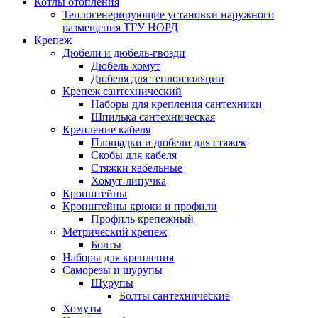
Котлы отопления
Теплогенерирующие установки наружного
размещения ТГУ НОРД
Крепеж
Дюбели и дюбель-гвозди
Дюбель-хомут
Дюбеля для теплоизоляции
Крепеж сантехнический
Наборы для крепления сантехники
Шпилька сантехническая
Крепление кабеля
Площадки и дюбели для стяжек
Скобы для кабеля
Стяжки кабельные
Хомут-липучка
Кронштейны
Кронштейны крюки и профили
Профиль крепежный
Метрический крепеж
Болты
Наборы для крепления
Саморезы и шурупы
Шурупы
Болты сантехнические
Хомуты