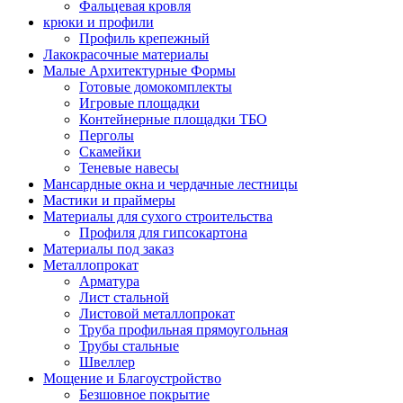
Фальцевая кровля
крюки и профили
Профиль крепежный
Лакокрасочные материалы
Малые Архитектурные Формы
Готовые домокомплекты
Игровые площадки
Контейнерные площадки ТБО
Перголы
Скамейки
Теневые навесы
Мансардные окна и чердачные лестницы
Мастики и праймеры
Материалы для сухого строительства
Профиля для гипсокартона
Материалы под заказ
Металлопрокат
Арматура
Лист стальной
Листовой металлопрокат
Труба профильная прямоугольная
Трубы стальные
Швеллер
Мощение и Благоустройство
Безшовное покрытие