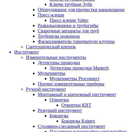
Ключи трубные Зубр
Оборудование для прочистки канализации
Пресс-клещи
Пресс-клещи Valtec
Развальцовщики и трубогибы
Сварочные аппараты для труб
Труборезы ножницы
Фаскосниматели торцеватели клуппы
Сантехнический крепеж
Инструмент
Измерительные инструменты
Детекторы проводки
Детекторы проводки Mastech
Мультиметры
Мультиметры Proconnect
Прочие измерительные приборы
Ручной инструмент
Монтажный и крепежный инструмент
Отвертки
Отвертки КВТ
Режущий инструмент
Бокорезы
Бокорезы Knipex
Столярно-слесарный инструмент
Пассатижи плоскогубцы круглогубцы