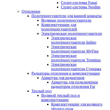
Сплит-системы Funai
Сплит-системы Neoline
Отопление
Полотенцесушители для ванной комнаты
Водяные полотенцесушители
Комплектующие для
полотенцесушителей
Электрические полотенцесушители
Электрические
полотенцесушители Indigo
Электрические
полотенцесушители MyFrea
Электрические
полотенцесушители Terminus
Электрические
полотенцесушители Сунержа
Радиаторы отопления и комплектующие
Арматура для радиаторов
Арматура для подключения
радиаторов отопления Far
Теплый пол
Водяной теплый пол и
комплектующие
Комплектующие для водяного
тёплого пола