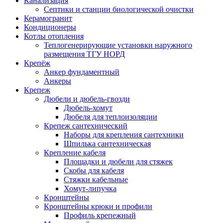
Канализация
Септики и станции биологической очистки
Керамогранит
Кондиционеры
Котлы отопления
Теплогенерирующие установки наружного
размещения ТГУ НОРД
Крепёж
Анкер фундаментный
Анкеры
Крепеж
Дюбели и дюбель-гвозди
Дюбель-хомут
Дюбеля для теплоизоляции
Крепеж сантехнический
Наборы для крепления сантехники
Шпилька сантехническая
Крепление кабеля
Площадки и дюбели для стяжек
Скобы для кабеля
Стяжки кабельные
Хомут-липучка
Кронштейны
Кронштейны крюки и профили
Профиль крепежный