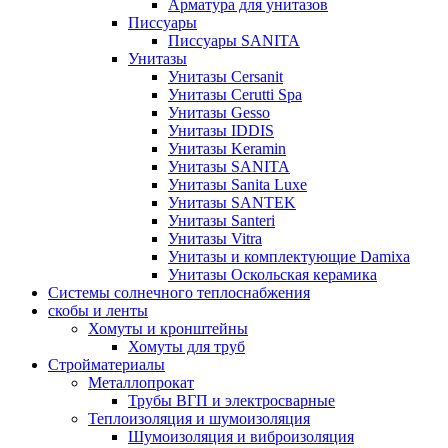
Арматура для унитазов
Писсуары
Писсуары SANITA
Унитазы
Унитазы Cersanit
Унитазы Cerutti Spa
Унитазы Gesso
Унитазы IDDIS
Унитазы Keramin
Унитазы SANITA
Унитазы Sanita Luxe
Унитазы SANTEK
Унитазы Santeri
Унитазы Vitra
Унитазы и комплектующие Damixa
Унитазы Оскольская керамика
Системы солнечного теплоснабжения
скобы и ленты
Хомуты и кронштейны
Хомуты для труб
Стройматериалы
Металлопрокат
Трубы ВГП и электросварные
Теплоизоляция и шумоизоляция
Шумоизоляция и виброизоляция