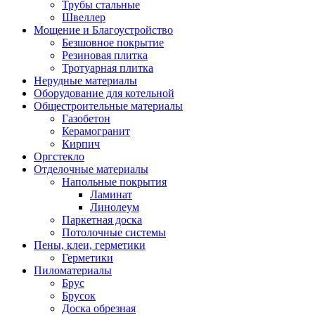
Трубы стальные
Швеллер
Мощение и Благоустройство
Безшовное покрытие
Резиновая плитка
Тротуарная плитка
Нерудные материалы
Оборудование для котельной
Общестроительные материалы
Газобетон
Керамогранит
Кирпич
Оргстекло
Отделочные материалы
Напольные покрытия
Ламинат
Линолеум
Паркетная доска
Потолочные системы
Пены, клеи, герметики
Герметики
Пиломатериалы
Брус
Брусок
Доска обрезная