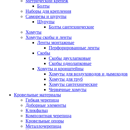
Метрический крепеж
Болты
Наборы для крепления
Саморезы и шурупы
Шурупы
Болты сантехнические
Хомуты
Хомуты скобы и ленты
Ленты монтажные
Перфорированные ленты
Скобы
Скобы двухлапковые
Скобы однолапковые
Хомуты и кронштейны
Хомуты для воздуховодов и дымоходов
Хомуты для труб
Хомуты сантехнические
Червячные хомуты
Кровельные материалы
Гибкая черепица
Доборные элементы
Кликфальц
Композитная черепица
Кровельные опоры
Металлочерепица