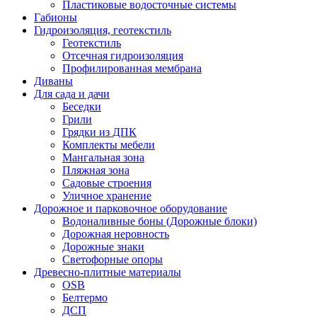
Пластиковые водосточные системы
Габионы
Гидроизоляция, геотекстиль
Геотекстиль
Отсечная гидроизоляция
Профилированная мембрана
Диваны
Для сада и дачи
Беседки
Грили
Грядки из ДПК
Комплекты мебели
Мангальная зона
Пляжная зона
Садовые строения
Уличное хранение
Дорожное и парковочное оборудование
Водоналивные боны (Дорожные блоки)
Дорожная неровность
Дорожные знаки
Светофорные опоры
Древесно-плитные материалы
OSB
Белтермо
ДСП