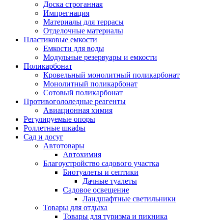
Доска строганная
Импрегнация
Материалы для террасы
Отделочные материалы
Пластиковые емкости
Емкости для воды
Модульные резервуары и емкости
Поликарбонат
Кровельный монолитный поликарбонат
Монолитный поликарбонат
Сотовый поликарбонат
Противогололедные реагенты
Авиационная химия
Регулируемые опоры
Роллетные шкафы
Сад и досуг
Автотовары
Автохимия
Благоустройство садового участка
Биотуалеты и септики
Дачные туалеты
Садовое освещение
Ландшафтные светильники
Товары для отдыха
Товары для туризма и пикника