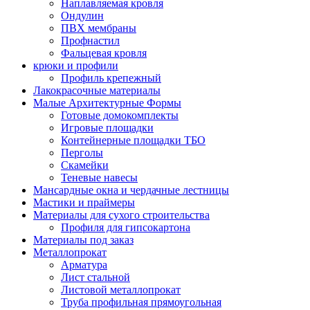
Наплавляемая кровля
Ондулин
ПВХ мембраны
Профнастил
Фальцевая кровля
крюки и профили
Профиль крепежный
Лакокрасочные материалы
Малые Архитектурные Формы
Готовые домокомплекты
Игровые площадки
Контейнерные площадки ТБО
Перголы
Скамейки
Теневые навесы
Мансардные окна и чердачные лестницы
Мастики и праймеры
Материалы для сухого строительства
Профиля для гипсокартона
Материалы под заказ
Металлопрокат
Арматура
Лист стальной
Листовой металлопрокат
Труба профильная прямоугольная