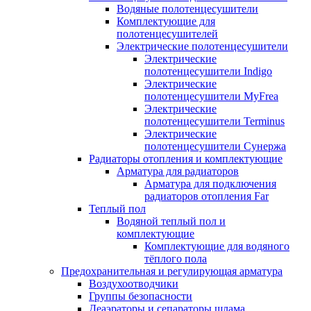
Водяные полотенцесушители
Комплектующие для
полотенцесушителей
Электрические полотенцесушители
Электрические
полотенцесушители Indigo
Электрические
полотенцесушители MyFrea
Электрические
полотенцесушители Terminus
Электрические
полотенцесушители Сунержа
Радиаторы отопления и комплектующие
Арматура для радиаторов
Арматура для подключения
радиаторов отопления Far
Теплый пол
Водяной теплый пол и
комплектующие
Комплектующие для водяного
тёплого пола
Предохранительная и регулирующая арматура
Воздухоотводчики
Группы безопасности
Деаэраторы и сепараторы шлама