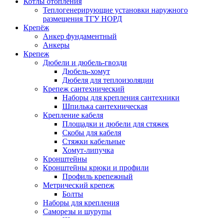
Котлы отопления
Теплогенерирующие установки наружного
размещения ТГУ НОРД
Крепёж
Анкер фундаментный
Анкеры
Крепеж
Дюбели и дюбель-гвозди
Дюбель-хомут
Дюбеля для теплоизоляции
Крепеж сантехнический
Наборы для крепления сантехники
Шпилька сантехническая
Крепление кабеля
Площадки и дюбели для стяжек
Скобы для кабеля
Стяжки кабельные
Хомут-липучка
Кронштейны
Кронштейны крюки и профили
Профиль крепежный
Метрический крепеж
Болты
Наборы для крепления
Саморезы и шурупы