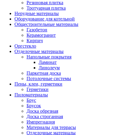
Резиновая плитка
Тротуарная плитка
Нерудные материалы
Оборудование для котельной
Общестроительные материалы
Газобетон
Керамогранит
Кирпич
Оргстекло
Отделочные материалы
Напольные покрытия
Ламинат
Линолеум
Паркетная доска
Потолочные системы
Пены, клеи, герметики
Герметики
Пиломатериалы
Брус
Брусок
Доска обрезная
Доска строганная
Импрегнация
Материалы для террасы
Отделочные материалы