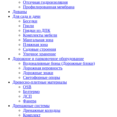
Отсечная гидроизоляция
Профилированная мембрана
Диваны
Для сада и дачи
Беседки
Грили
Грядки из ДПК
Комплекты мебели
Мангальная зона
Пляжная зона
Садовые строения
Уличное хранение
Дорожное и парковочное оборудование
Водоналивные боны (Дорожные блоки)
Дорожная неровность
Дорожные знаки
Светофорные опоры
Древесно-плитные материалы
OSB
Белтермо
ДСП
Фанера
Дренажные системы
Дренажные колодцы
Комплект