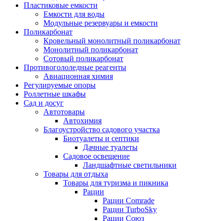
Пластиковые емкости
Емкости для воды
Модульные резервуары и емкости
Поликарбонат
Кровельный монолитный поликарбонат
Монолитный поликарбонат
Сотовый поликарбонат
Противогололедные реагенты
Авиационная химия
Регулируемые опоры
Роллетные шкафы
Сад и досуг
Автотовары
Автохимия
Благоустройство садового участка
Биотуалеты и септики
Дачные туалеты
Садовое освещение
Ландшафтные светильники
Товары для отдыха
Товары для туризма и пикника
Рации
Рации Comrade
Рации TurboSky
Рации Союз