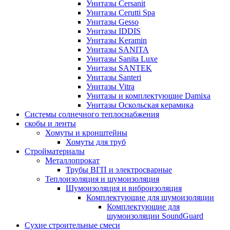
Унитазы Cersanit
Унитазы Cerutti Spa
Унитазы Gesso
Унитазы IDDIS
Унитазы Keramin
Унитазы SANITA
Унитазы Sanita Luxe
Унитазы SANTEK
Унитазы Santeri
Унитазы Vitra
Унитазы и комплектующие Damixa
Унитазы Оскольская керамика
Системы солнечного теплоснабжения
скобы и ленты
Хомуты и кронштейны
Хомуты для труб
Стройматериалы
Металлопрокат
Трубы ВГП и электросварные
Теплоизоляция и шумоизоляция
Шумоизоляция и виброизоляция
Комплектующие для шумоизоляции
Комплектующие для
шумоизоляции SoundGuard
Сухие строительные смеси