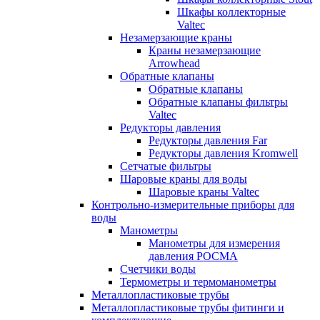
Шкафы коллекторные
Valtec
Незамерзающие краны
Краны незамерзающие
Arrowhead
Обратные клапаны
Обратные клапаны
Обратные клапаны фильтры
Valtec
Редукторы давления
Редукторы давления Far
Редукторы давления Kromwell
Сетчатые фильтры
Шаровые краны для воды
Шаровые краны Valtec
Контрольно-измерительные приборы для
воды
Манометры
Манометры для измерения
давления РОСМА
Счетчики воды
Термометры и термоманометры
Металлопластиковые трубы
Металлопластиковые трубы фитинги и