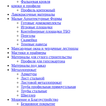
Фальцевая кровля
крюки и профили
Профиль крепежный
Лакокрасочные материалы
Малые Архитектурные Формы
Готовые домокомплекты
Игровые площадки
Контейнерные площадки ТБО
Перголы
Скамейки
Теневые навесы
Мансардные окна и чердачные лестницы
Мастики и праймеры
Материалы для сухого строительства
Профиля для гипсокартона
Материалы под заказ
Металлопрокат
Арматура
Лист стальной
Листовой металлопрокат
Труба профильная прямоугольная
Трубы стальные
Швеллер
Мощение и Благоустройство
Безшовное покрытие