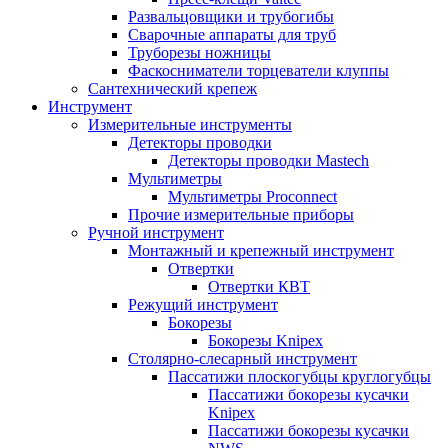
Развальцовщики и трубогибы
Сварочные аппараты для труб
Труборезы ножницы
Фаскосниматели торцеватели клуппы
Сантехнический крепеж
Инструмент
Измерительные инструменты
Детекторы проводки
Детекторы проводки Mastech
Мультиметры
Мультиметры Proconnect
Прочие измерительные приборы
Ручной инструмент
Монтажный и крепежный инструмент
Отвертки
Отвертки КВТ
Режущий инструмент
Бокорезы
Бокорезы Knipex
Столярно-слесарный инструмент
Пассатижи плоскогубцы круглогубцы
Пассатижи бокорезы кусачки
Knipex
Пассатижи бокорезы кусачки