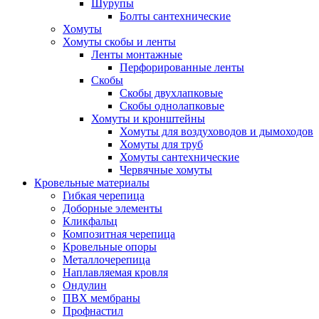
Шурупы
Болты сантехнические
Хомуты
Хомуты скобы и ленты
Ленты монтажные
Перфорированные ленты
Скобы
Скобы двухлапковые
Скобы однолапковые
Хомуты и кронштейны
Хомуты для воздуховодов и дымоходов
Хомуты для труб
Хомуты сантехнические
Червячные хомуты
Кровельные материалы
Гибкая черепица
Доборные элементы
Кликфальц
Композитная черепица
Кровельные опоры
Металлочерепица
Наплавляемая кровля
Ондулин
ПВХ мембраны
Профнастил