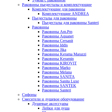
Тумбы с раковиной
Раковины пьедесталы и комплектующие
Комплектующие для раковины
Комплектующие ANDREA
Пьедесталы для раковины
Пьедесталы для раковины Santeri
Раковины
Раковины Am.Pm
Раковины Aquanet
Раковины Cersanit
Раковины Iddis
Раковины Jika
Раковины Kerama Marazzi
Раковины Keramin
Раковины KIROVIT
Раковины Marko
Раковины Melana
Раковины SANITA
Раковины Sanita Luxe
Раковины SANTEK
Раковины Santeri
Сифоны
Смесители и душевое оборудование
Душевые аксессуары
Лейки для душа