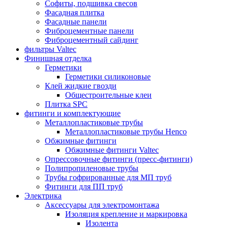
Софиты, подшивка свесов
Фасадная плитка
Фасадные панели
Фиброцементные панели
Фиброцементный сайдинг
фильтры Valtec
Финишная отделка
Герметики
Герметики силиконовые
Клей жидкие гвозди
Общестроительные клеи
Плитка SPC
фитинги и комплектующие
Металлопластиковые трубы
Металлопластиковые трубы Henco
Обжимные фитинги
Обжимные фитинги Valtec
Опрессовочные фитинги (пресс-фитинги)
Полипропиленовые трубы
Трубы гофрированные для МП труб
Фитинги для ПП труб
Электрика
Аксессуары для электромонтажа
Изоляция крепление и маркировка
Изолента