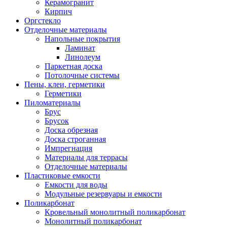
Керамогранит
Кирпич
Оргстекло
Отделочные материалы
Напольные покрытия
Ламинат
Линолеум
Паркетная доска
Потолочные системы
Пены, клеи, герметики
Герметики
Пиломатериалы
Брус
Брусок
Доска обрезная
Доска строганная
Импрегнация
Материалы для террасы
Отделочные материалы
Пластиковые емкости
Емкости для воды
Модульные резервуары и емкости
Поликарбонат
Кровельный монолитный поликарбонат
Монолитный поликарбонат