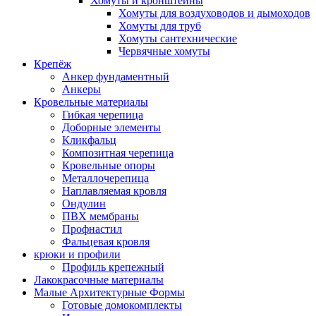
Хомуты и кронштейны
Хомуты для воздуховодов и дымоходов
Хомуты для труб
Хомуты сантехнические
Червячные хомуты
Крепёж
Анкер фундаментный
Анкеры
Кровельные материалы
Гибкая черепица
Доборные элементы
Кликфальц
Композитная черепица
Кровельные опоры
Металлочерепица
Наплавляемая кровля
Ондулин
ПВХ мембраны
Профнастил
Фальцевая кровля
крюки и профили
Профиль крепежный
Лакокрасочные материалы
Малые Архитектурные Формы
Готовые домокомплекты