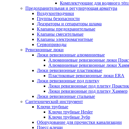
Комплектующие для водяного тёп
Предохранительная и регулирующая арматура
Воздухоотводчики
Группы безопасности
Деаэраторы и сепараторы шлама
Клапаны предохранительные
Клапаны смесительные
Клапаны электромагнитные
Сервоприводы
Ревизионные люки
Люки ревизионные алюминиевые
Алюминиевые ревизионные люки Прак
Алюминиевые ревизионные люки Хамм
Люки ревизионные пластиковые
Пластиковые ревизионные люки ERA
Люки ревизионные под плитку
Люки ревизионные под плитку Практик
Люки ревизионные под плитку Хаммер
Люки ревизионные стальные
Сантехнический инструмент
Ключи трубные
Ключи трубные Hesler
Ключи трубные Зубр
Оборудование для прочистки канализации
Пресс-клещи