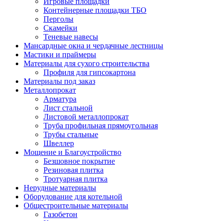
Игровые площадки
Контейнерные площадки ТБО
Перголы
Скамейки
Теневые навесы
Мансардные окна и чердачные лестницы
Мастики и праймеры
Материалы для сухого строительства
Профиля для гипсокартона
Материалы под заказ
Металлопрокат
Арматура
Лист стальной
Листовой металлопрокат
Труба профильная прямоугольная
Трубы стальные
Швеллер
Мощение и Благоустройство
Безшовное покрытие
Резиновая плитка
Тротуарная плитка
Нерудные материалы
Оборудование для котельной
Общестроительные материалы
Газобетон