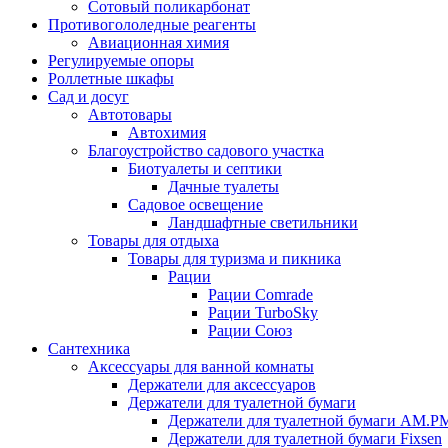
Сотовый поликарбонат
Противогололедные реагенты
Авиационная химия
Регулируемые опоры
Роллетные шкафы
Сад и досуг
Автотовары
Автохимия
Благоустройство садового участка
Биотуалеты и септики
Дачные туалеты
Садовое освещение
Ландшафтные светильники
Товары для отдыха
Товары для туризма и пикника
Рации
Рации Comrade
Рации TurboSky
Рации Союз
Сантехника
Аксессуары для ванной комнаты
Держатели для аксессуаров
Держатели для туалетной бумаги
Держатели для туалетной бумаги AM.P
Держатели для туалетной бумаги Fixsen