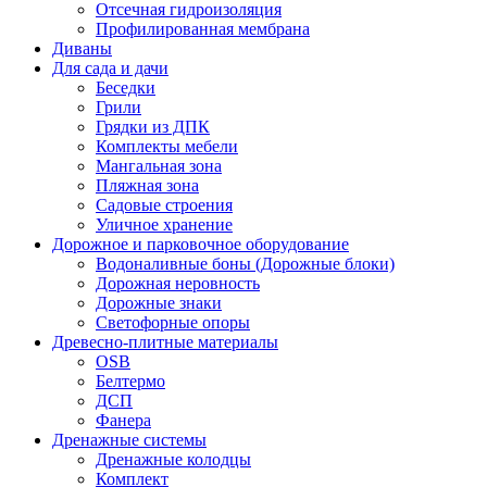
Отсечная гидроизоляция
Профилированная мембрана
Диваны
Для сада и дачи
Беседки
Грили
Грядки из ДПК
Комплекты мебели
Мангальная зона
Пляжная зона
Садовые строения
Уличное хранение
Дорожное и парковочное оборудование
Водоналивные боны (Дорожные блоки)
Дорожная неровность
Дорожные знаки
Светофорные опоры
Древесно-плитные материалы
OSB
Белтермо
ДСП
Фанера
Дренажные системы
Дренажные колодцы
Комплект