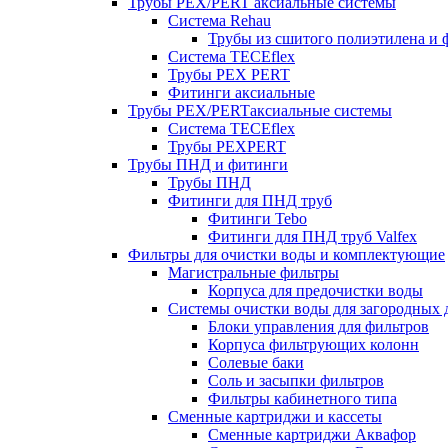
Трубы PEX/PERT аксиальные системы
Система Rehau
Трубы из сшитого полиэтилена и 
Система TECEflex
Трубы PEX PERT
Фитинги аксиальные
Трубы PEX/PERTаксиальные системы
Система TECEflex
Трубы PEXPERT
Трубы ПНД и фитинги
Трубы ПНД
Фитинги для ПНД труб
Фитинги Tebo
Фитинги для ПНД труб Valfex
Фильтры для очистки воды и комплектующие
Магистральные фильтры
Корпуса для предочистки воды
Системы очистки воды для загородных 
Блоки управления для фильтров
Корпуса фильтрующих колонн
Солевые баки
Соль и засыпки фильтров
Фильтры кабинетного типа
Сменные картриджи и кассеты
Сменные картриджи Аквафор