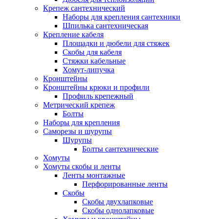
Крепеж сантехнический
Наборы для крепления сантехники
Шпилька сантехническая
Крепление кабеля
Площадки и дюбели для стяжек
Скобы для кабеля
Стяжки кабельные
Хомут-липучка
Кронштейны
Кронштейны крюки и профили
Профиль крепежный
Метрический крепеж
Болты
Наборы для крепления
Саморезы и шурупы
Шурупы
Болты сантехнические
Хомуты
Хомуты скобы и ленты
Ленты монтажные
Перфорированные ленты
Скобы
Скобы двухлапковые
Скобы однолапковые