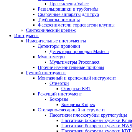
Пресс-клещи Valtec
Развальцовщики и трубогибы
Сварочные аппараты для труб
Труборезы ножницы
Фаскосниматели торцеватели клуппы
Сантехнический крепеж
Инструмент
Измерительные инструменты
Детекторы проводки
Детекторы проводки Mastech
Мультиметры
Мультиметры Proconnect
Прочие измерительные приборы
Ручной инструмент
Монтажный и крепежный инструмент
Отвертки
Отвертки КВТ
Режущий инструмент
Бокорезы
Бокорезы Knipex
Столярно-слесарный инструмент
Пассатижи плоскогубцы круглогубцы
Пассатижи бокорезы кусачки Knip
Пассатижи бокорезы кусачки NW
Пассатижи бокорезы кусачки КВТ