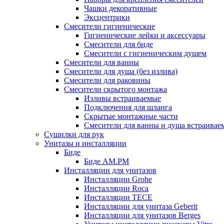
Чашки декоративные
Эксцентрики
Смесители гигиенические
Гигиенические лейки и аксессуары
Смесители для биде
Смесители с гигиеническим душем
Смесители для ванны
Смесители для душа (без излива)
Смесители для раковины
Смесители скрытого монтажа
Изливы встраиваемые
Подключения для шланга
Скрытые монтажные части
Смесители для ванны и душа встраивае
Сушилки для рук
Унитазы и инсталляции
Биде
Биде AM.PM
Инсталляции для унитазов
Инсталляции Grohe
Инсталляции Roca
Инсталляции TECE
Инсталляции для унитаза Geberit
Инсталляции для унитазов Berges