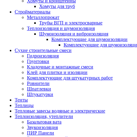
Хомуты и кронштейны
Хомуты для труб
Стройматериалы
Металлопрокат
Трубы ВГП и электросварные
Теплоизоляция и шумоизоляция
Шумоизоляция и виброизоляция
Комплектующие для шумоизоляции
Комплектующие для шумоизоляци
Сухие строительные смеси
Гидроизоляция
Грунтовки
Кладочные и монтажные смеси
Клей для плитки и изоляции
Комплектующие для штукатурных работ
Ровнители
Шпатлевки
Штукатурки
Тенты
Теплицы
Тепловые завесы водяные и электрические
Теплоизоляция, утеплители
Базальтовая вата
Звукоизоляция
ПИР Панели