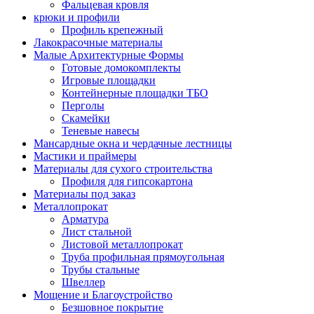
Фальцевая кровля
крюки и профили
Профиль крепежный
Лакокрасочные материалы
Малые Архитектурные Формы
Готовые домокомплекты
Игровые площадки
Контейнерные площадки ТБО
Перголы
Скамейки
Теневые навесы
Мансардные окна и чердачные лестницы
Мастики и праймеры
Материалы для сухого строительства
Профиля для гипсокартона
Материалы под заказ
Металлопрокат
Арматура
Лист стальной
Листовой металлопрокат
Труба профильная прямоугольная
Трубы стальные
Швеллер
Мощение и Благоустройство
Безшовное покрытие