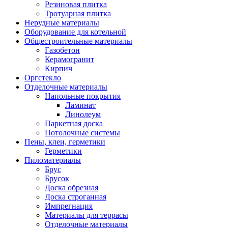
Резиновая плитка
Тротуарная плитка
Нерудные материалы
Оборудование для котельной
Общестроительные материалы
Газобетон
Керамогранит
Кирпич
Оргстекло
Отделочные материалы
Напольные покрытия
Ламинат
Линолеум
Паркетная доска
Потолочные системы
Пены, клеи, герметики
Герметики
Пиломатериалы
Брус
Брусок
Доска обрезная
Доска строганная
Импрегнация
Материалы для террасы
Отделочные материалы