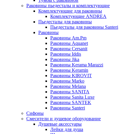
Тумбы с раковиной
Раковины пьедесталы и комплектующие
Комплектующие для раковины
Комплектующие ANDREA
Пьедесталы для раковины
Пьедесталы для раковины Santeri
Раковины
Раковины Am.Pm
Раковины Aquanet
Раковины Cersanit
Раковины Iddis
Раковины Jika
Раковины Kerama Marazzi
Раковины Keramin
Раковины KIROVIT
Раковины Marko
Раковины Melana
Раковины SANITA
Раковины Sanita Luxe
Раковины SANTEK
Раковины Santeri
Сифоны
Смесители и душевое оборудование
Душевые аксессуары
Лейки для душа