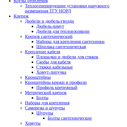
Котлы отопления
Теплогенерирующие установки наружного
размещения ТГУ НОРД
Крепеж
Дюбели и дюбель-гвозди
Дюбель-хомут
Дюбеля для теплоизоляции
Крепеж сантехнический
Наборы для крепления сантехники
Шпилька сантехническая
Крепление кабеля
Площадки и дюбели для стяжек
Скобы для кабеля
Стяжки кабельные
Хомут-липучка
Кронштейны
Кронштейны крюки и профили
Профиль крепежный
Метрический крепеж
Болты
Наборы для крепления
Саморезы и шурупы
Шурупы
Болты сантехнические
Хомуты