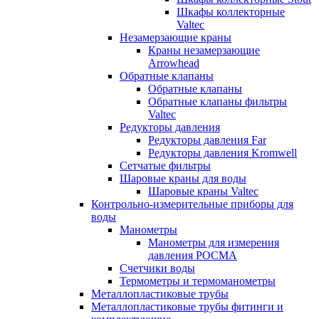
Шкафы коллекторные
Valtec
Незамерзающие краны
Краны незамерзающие
Arrowhead
Обратные клапаны
Обратные клапаны
Обратные клапаны фильтры
Valtec
Редукторы давления
Редукторы давления Far
Редукторы давления Kromwell
Сетчатые фильтры
Шаровые краны для воды
Шаровые краны Valtec
Контрольно-измерительные приборы для
воды
Манометры
Манометры для измерения
давления РОСМА
Счетчики воды
Термометры и термоманометры
Металлопластиковые трубы
Металлопластиковые трубы фитинги и