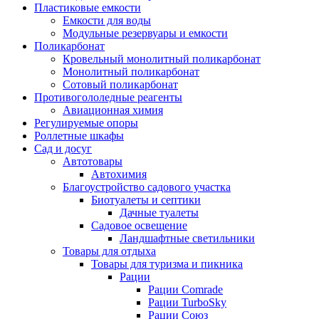
Пластиковые емкости
Емкости для воды
Модульные резервуары и емкости
Поликарбонат
Кровельный монолитный поликарбонат
Монолитный поликарбонат
Сотовый поликарбонат
Противогололедные реагенты
Авиационная химия
Регулируемые опоры
Роллетные шкафы
Сад и досуг
Автотовары
Автохимия
Благоустройство садового участка
Биотуалеты и септики
Дачные туалеты
Садовое освещение
Ландшафтные светильники
Товары для отдыха
Товары для туризма и пикника
Рации
Рации Comrade
Рации TurboSky
Рации Союз