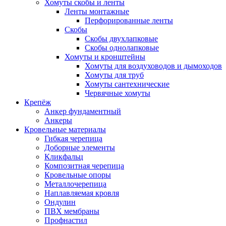
Хомуты скобы и ленты
Ленты монтажные
Перфорированные ленты
Скобы
Скобы двухлапковые
Скобы однолапковые
Хомуты и кронштейны
Хомуты для воздуховодов и дымоходов
Хомуты для труб
Хомуты сантехнические
Червячные хомуты
Крепёж
Анкер фундаментный
Анкеры
Кровельные материалы
Гибкая черепица
Доборные элементы
Кликфальц
Композитная черепица
Кровельные опоры
Металлочерепица
Наплавляемая кровля
Ондулин
ПВХ мембраны
Профнастил