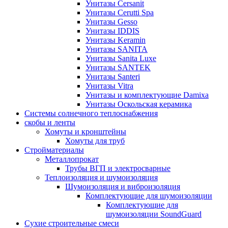
Унитазы Cersanit
Унитазы Cerutti Spa
Унитазы Gesso
Унитазы IDDIS
Унитазы Keramin
Унитазы SANITA
Унитазы Sanita Luxe
Унитазы SANTEK
Унитазы Santeri
Унитазы Vitra
Унитазы и комплектующие Damixa
Унитазы Оскольская керамика
Системы солнечного теплоснабжения
скобы и ленты
Хомуты и кронштейны
Хомуты для труб
Стройматериалы
Металлопрокат
Трубы ВГП и электросварные
Теплоизоляция и шумоизоляция
Шумоизоляция и виброизоляция
Комплектующие для шумоизоляции
Комплектующие для
шумоизоляции SoundGuard
Сухие строительные смеси