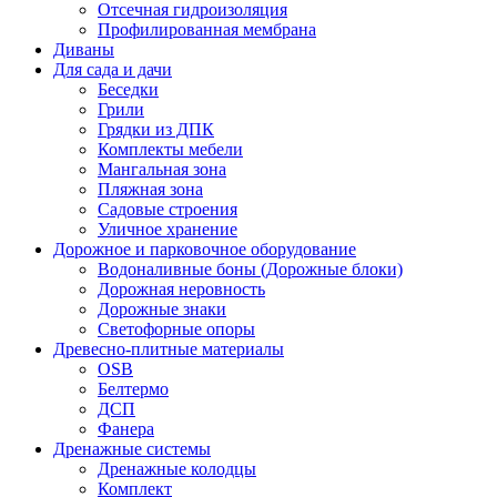
Отсечная гидроизоляция
Профилированная мембрана
Диваны
Для сада и дачи
Беседки
Грили
Грядки из ДПК
Комплекты мебели
Мангальная зона
Пляжная зона
Садовые строения
Уличное хранение
Дорожное и парковочное оборудование
Водоналивные боны (Дорожные блоки)
Дорожная неровность
Дорожные знаки
Светофорные опоры
Древесно-плитные материалы
OSB
Белтермо
ДСП
Фанера
Дренажные системы
Дренажные колодцы
Комплект