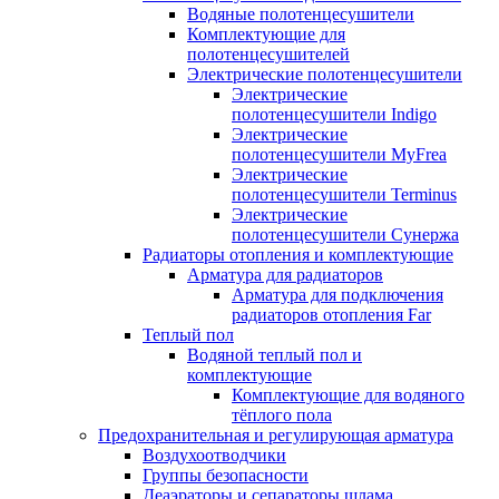
Водяные полотенцесушители
Комплектующие для
полотенцесушителей
Электрические полотенцесушители
Электрические
полотенцесушители Indigo
Электрические
полотенцесушители MyFrea
Электрические
полотенцесушители Terminus
Электрические
полотенцесушители Сунержа
Радиаторы отопления и комплектующие
Арматура для радиаторов
Арматура для подключения
радиаторов отопления Far
Теплый пол
Водяной теплый пол и
комплектующие
Комплектующие для водяного
тёплого пола
Предохранительная и регулирующая арматура
Воздухоотводчики
Группы безопасности
Деаэраторы и сепараторы шлама