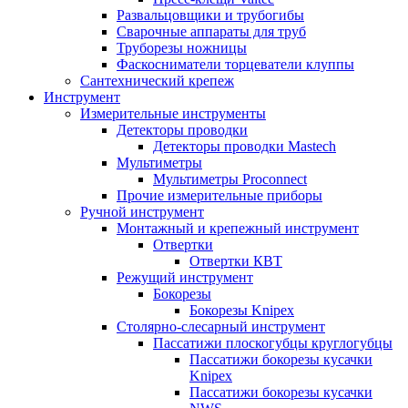
Развальцовщики и трубогибы
Сварочные аппараты для труб
Труборезы ножницы
Фаскосниматели торцеватели клуппы
Сантехнический крепеж
Инструмент
Измерительные инструменты
Детекторы проводки
Детекторы проводки Mastech
Мультиметры
Мультиметры Proconnect
Прочие измерительные приборы
Ручной инструмент
Монтажный и крепежный инструмент
Отвертки
Отвертки КВТ
Режущий инструмент
Бокорезы
Бокорезы Knipex
Столярно-слесарный инструмент
Пассатижи плоскогубцы круглогубцы
Пассатижи бокорезы кусачки
Knipex
Пассатижи бокорезы кусачки