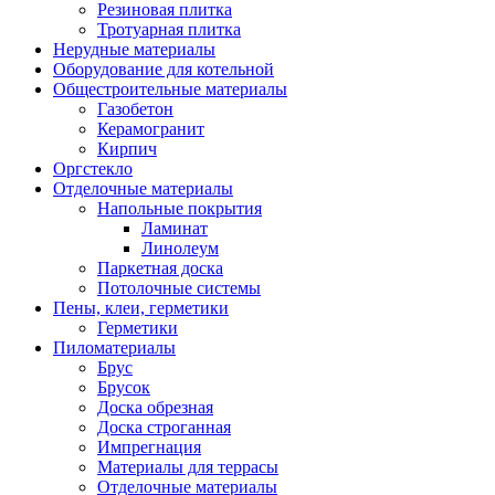
Резиновая плитка
Тротуарная плитка
Нерудные материалы
Оборудование для котельной
Общестроительные материалы
Газобетон
Керамогранит
Кирпич
Оргстекло
Отделочные материалы
Напольные покрытия
Ламинат
Линолеум
Паркетная доска
Потолочные системы
Пены, клеи, герметики
Герметики
Пиломатериалы
Брус
Брусок
Доска обрезная
Доска строганная
Импрегнация
Материалы для террасы
Отделочные материалы