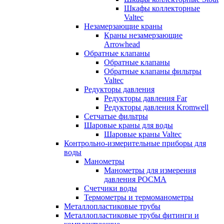
Шкафы коллекторные
Valtec
Незамерзающие краны
Краны незамерзающие
Arrowhead
Обратные клапаны
Обратные клапаны
Обратные клапаны фильтры
Valtec
Редукторы давления
Редукторы давления Far
Редукторы давления Kromwell
Сетчатые фильтры
Шаровые краны для воды
Шаровые краны Valtec
Контрольно-измерительные приборы для
воды
Манометры
Манометры для измерения
давления РОСМА
Счетчики воды
Термометры и термоманометры
Металлопластиковые трубы
Металлопластиковые трубы фитинги и