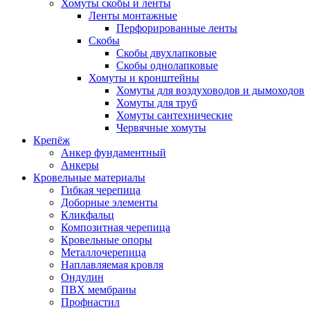
Хомуты скобы и ленты
Ленты монтажные
Перфорированные ленты
Скобы
Скобы двухлапковые
Скобы однолапковые
Хомуты и кронштейны
Хомуты для воздуховодов и дымоходов
Хомуты для труб
Хомуты сантехнические
Червячные хомуты
Крепёж
Анкер фундаментный
Анкеры
Кровельные материалы
Гибкая черепица
Доборные элементы
Кликфальц
Композитная черепица
Кровельные опоры
Металлочерепица
Наплавляемая кровля
Ондулин
ПВХ мембраны
Профнастил