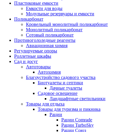
Пластиковые емкости
Емкости для воды
Модульные резервуары и емкости
Поликарбонат
Кровельный монолитный поликарбонат
Монолитный поликарбонат
Сотовый поликарбонат
Противогололедные реагенты
Авиационная химия
Регулируемые опоры
Роллетные шкафы
Сад и досуг
Автотовары
Автохимия
Благоустройство садового участка
Биотуалеты и септики
Дачные туалеты
Садовое освещение
Ландшафтные светильники
Товары для отдыха
Товары для туризма и пикника
Рации
Рации Comrade
Рации TurboSky
Рации Союз