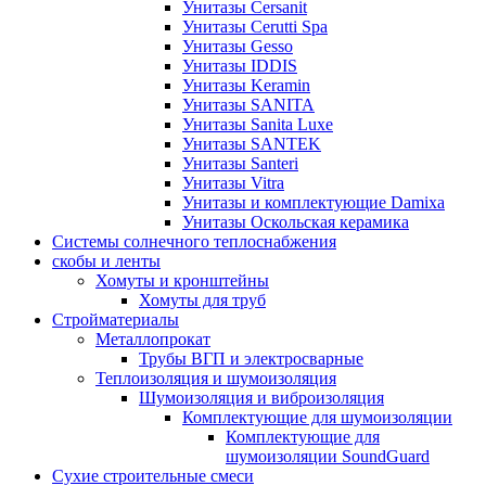
Унитазы Cersanit
Унитазы Cerutti Spa
Унитазы Gesso
Унитазы IDDIS
Унитазы Keramin
Унитазы SANITA
Унитазы Sanita Luxe
Унитазы SANTEK
Унитазы Santeri
Унитазы Vitra
Унитазы и комплектующие Damixa
Унитазы Оскольская керамика
Системы солнечного теплоснабжения
скобы и ленты
Хомуты и кронштейны
Хомуты для труб
Стройматериалы
Металлопрокат
Трубы ВГП и электросварные
Теплоизоляция и шумоизоляция
Шумоизоляция и виброизоляция
Комплектующие для шумоизоляции
Комплектующие для
шумоизоляции SoundGuard
Сухие строительные смеси