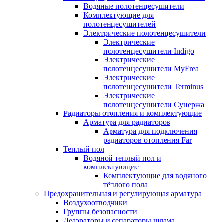
Водяные полотенцесушители
Комплектующие для
полотенцесушителей
Электрические полотенцесушители
Электрические
полотенцесушители Indigo
Электрические
полотенцесушители MyFrea
Электрические
полотенцесушители Terminus
Электрические
полотенцесушители Сунержа
Радиаторы отопления и комплектующие
Арматура для радиаторов
Арматура для подключения
радиаторов отопления Far
Теплый пол
Водяной теплый пол и
комплектующие
Комплектующие для водяного
тёплого пола
Предохранительная и регулирующая арматура
Воздухоотводчики
Группы безопасности
Деаэраторы и сепараторы шлама