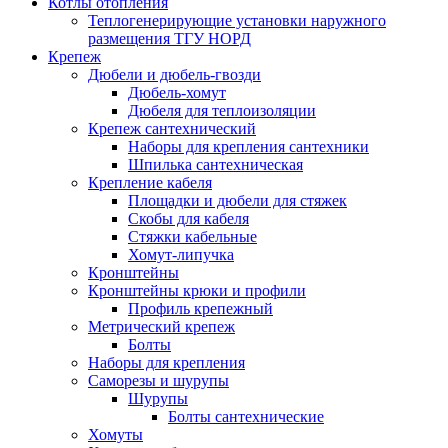
Котлы отопления
Теплогенерирующие установки наружного
размещения ТГУ НОРД
Крепеж
Дюбели и дюбель-гвозди
Дюбель-хомут
Дюбеля для теплоизоляции
Крепеж сантехнический
Наборы для крепления сантехники
Шпилька сантехническая
Крепление кабеля
Площадки и дюбели для стяжек
Скобы для кабеля
Стяжки кабельные
Хомут-липучка
Кронштейны
Кронштейны крюки и профили
Профиль крепежный
Метрический крепеж
Болты
Наборы для крепления
Саморезы и шурупы
Шурупы
Болты сантехнические
Хомуты