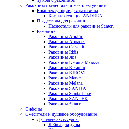
Тумбы с раковиной
Раковины пьедесталы и комплектующие
Комплектующие для раковины
Комплектующие ANDREA
Пьедесталы для раковины
Пьедесталы для раковины Santeri
Раковины
Раковины Am.Pm
Раковины Aquanet
Раковины Cersanit
Раковины Iddis
Раковины Jika
Раковины Kerama Marazzi
Раковины Keramin
Раковины KIROVIT
Раковины Marko
Раковины Melana
Раковины SANITA
Раковины Sanita Luxe
Раковины SANTEK
Раковины Santeri
Сифоны
Смесители и душевое оборудование
Душевые аксессуары
Лейки для душа