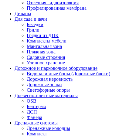
Отсечная гидроизоляция
Профилированная мембрана
Диваны
Для сада и дачи
Беседки
Грили
Грядки из ДПК
Комплекты мебели
Мангальная зона
Пляжная зона
Садовые строения
Уличное хранение
Дорожное и парковочное оборудование
Водоналивные боны (Дорожные блоки)
Дорожная неровность
Дорожные знаки
Светофорные опоры
Древесно-плитные материалы
OSB
Белтермо
ДСП
Фанера
Дренажные системы
Дренажные колодцы
Комплект