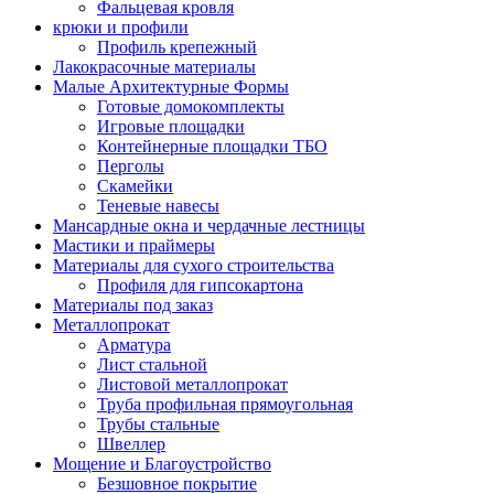
Фальцевая кровля
крюки и профили
Профиль крепежный
Лакокрасочные материалы
Малые Архитектурные Формы
Готовые домокомплекты
Игровые площадки
Контейнерные площадки ТБО
Перголы
Скамейки
Теневые навесы
Мансардные окна и чердачные лестницы
Мастики и праймеры
Материалы для сухого строительства
Профиля для гипсокартона
Материалы под заказ
Металлопрокат
Арматура
Лист стальной
Листовой металлопрокат
Труба профильная прямоугольная
Трубы стальные
Швеллер
Мощение и Благоустройство
Безшовное покрытие