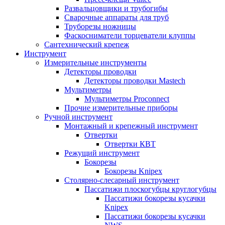
Развальцовщики и трубогибы
Сварочные аппараты для труб
Труборезы ножницы
Фаскосниматели торцеватели клуппы
Сантехнический крепеж
Инструмент
Измерительные инструменты
Детекторы проводки
Детекторы проводки Mastech
Мультиметры
Мультиметры Proconnect
Прочие измерительные приборы
Ручной инструмент
Монтажный и крепежный инструмент
Отвертки
Отвертки КВТ
Режущий инструмент
Бокорезы
Бокорезы Knipex
Столярно-слесарный инструмент
Пассатижи плоскогубцы круглогубцы
Пассатижи бокорезы кусачки
Knipex
Пассатижи бокорезы кусачки