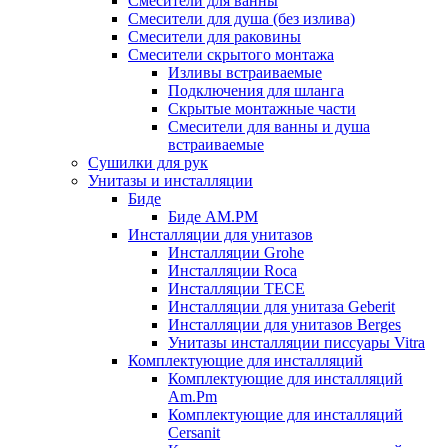
Смесители для ванны
Смесители для душа (без излива)
Смесители для раковины
Смесители скрытого монтажа
Изливы встраиваемые
Подключения для шланга
Скрытые монтажные части
Смесители для ванны и душа
встраиваемые
Сушилки для рук
Унитазы и инсталляции
Биде
Биде AM.PM
Инсталляции для унитазов
Инсталляции Grohe
Инсталляции Roca
Инсталляции TECE
Инсталляции для унитаза Geberit
Инсталляции для унитазов Berges
Унитазы инсталляции писсуары Vitra
Комплектующие для инсталляций
Комплектующие для инсталляций
Am.Pm
Комплектующие для инсталляций
Cersanit