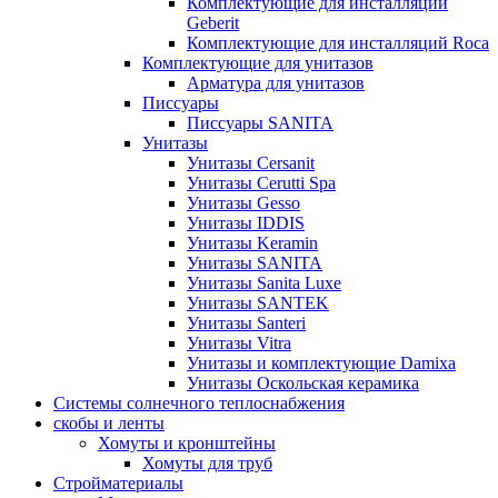
Комплектующие для инсталляций
Geberit
Комплектующие для инсталляций Roca
Комплектующие для унитазов
Арматура для унитазов
Писсуары
Писсуары SANITA
Унитазы
Унитазы Cersanit
Унитазы Cerutti Spa
Унитазы Gesso
Унитазы IDDIS
Унитазы Keramin
Унитазы SANITA
Унитазы Sanita Luxe
Унитазы SANTEK
Унитазы Santeri
Унитазы Vitra
Унитазы и комплектующие Damixa
Унитазы Оскольская керамика
Системы солнечного теплоснабжения
скобы и ленты
Хомуты и кронштейны
Хомуты для труб
Стройматериалы