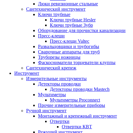
Люки ревизионные стальные
Сантехнический инструмент
Ключи трубные
Ключи трубные Hesler
Ключи трубные Зубр
Оборудование для прочистки канализации
Пресс-клещи
Пресс-клещи Valtec
Развальцовщики и трубогибы
Сварочные аппараты для труб
Труборезы ножницы
Фаскосниматели торцеватели клуппы
Сантехнический крепеж
Инструмент
Измерительные инструменты
Детекторы проводки
Детекторы проводки Mastech
Мультиметры
Мультиметры Proconnect
Прочие измерительные приборы
Ручной инструмент
Монтажный и крепежный инструмент
Отвертки
Отвертки КВТ
Режущий инструмент