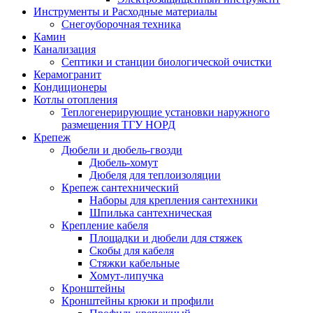
Инструменты и Расходные материалы
Снегоуборочная техника
Камин
Канализация
Септики и станции биологической очистки
Керамогранит
Кондиционеры
Котлы отопления
Теплогенерирующие установки наружного
размещения ТГУ НОРД
Крепеж
Дюбели и дюбель-гвозди
Дюбель-хомут
Дюбеля для теплоизоляции
Крепеж сантехнический
Наборы для крепления сантехники
Шпилька сантехническая
Крепление кабеля
Площадки и дюбели для стяжек
Скобы для кабеля
Стяжки кабельные
Хомут-липучка
Кронштейны
Кронштейны крюки и профили