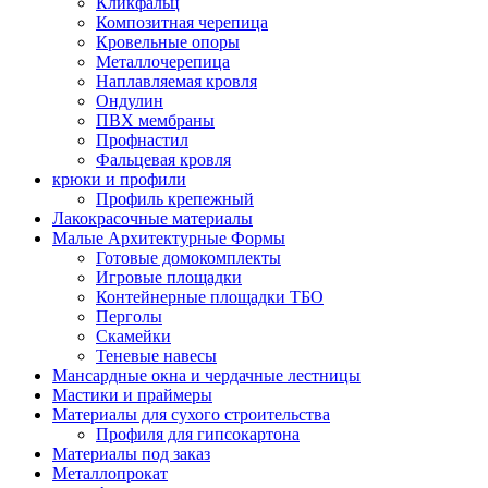
Кликфальц
Композитная черепица
Кровельные опоры
Металлочерепица
Наплавляемая кровля
Ондулин
ПВХ мембраны
Профнастил
Фальцевая кровля
крюки и профили
Профиль крепежный
Лакокрасочные материалы
Малые Архитектурные Формы
Готовые домокомплекты
Игровые площадки
Контейнерные площадки ТБО
Перголы
Скамейки
Теневые навесы
Мансардные окна и чердачные лестницы
Мастики и праймеры
Материалы для сухого строительства
Профиля для гипсокартона
Материалы под заказ
Металлопрокат