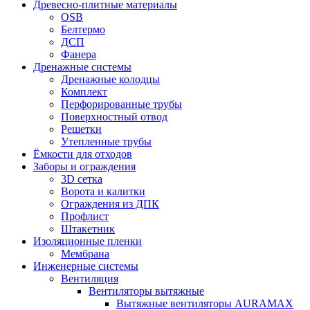
Древесно-плитные материалы
OSB
Белтермо
ДСП
Фанера
Дренажные системы
Дренажные колодцы
Комплект
Перфорированные трубы
Поверхностный отвод
Решетки
Утепленные трубы
Ёмкости для отходов
Заборы и ограждения
3D сетка
Ворота и калитки
Ограждения из ДПК
Профлист
Штакетник
Изоляционные пленки
Мембрана
Инженерные системы
Вентиляция
Вентиляторы вытяжные
Вытяжные вентиляторы AURAMAX