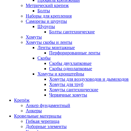
Профиль крепежный
Метрический крепеж
Болты
Наборы для крепления
Саморезы и шурупы
Шурупы
Болты сантехнические
Хомуты
Хомуты скобы и ленты
Ленты монтажные
Перфорированные ленты
Скобы
Скобы двухлапковые
Скобы однолапковые
Хомуты и кронштейны
Хомуты для воздуховодов и дымоходов
Хомуты для труб
Хомуты сантехнические
Червячные хомуты
Крепёж
Анкер фундаментный
Анкеры
Кровельные материалы
Гибкая черепица
Доборные элементы