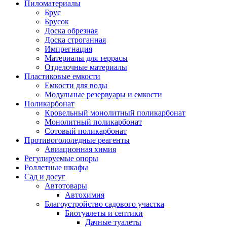
Пиломатериалы
Брус
Брусок
Доска обрезная
Доска строганная
Импрегнация
Материалы для террасы
Отделочные материалы
Пластиковые емкости
Емкости для воды
Модульные резервуары и емкости
Поликарбонат
Кровельный монолитный поликарбонат
Монолитный поликарбонат
Сотовый поликарбонат
Противогололедные реагенты
Авиационная химия
Регулируемые опоры
Роллетные шкафы
Сад и досуг
Автотовары
Автохимия
Благоустройство садового участка
Биотуалеты и септики
Дачные туалеты