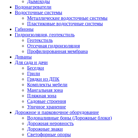
Дымоходы
Водонагреватели
Водосточные системы
Металлические водосточные системы
Пластиковые водосточные системы
Габионы
Гидроизоляция, геотекстиль
Геотекстиль
Отсечная гидроизоляция
Профилированная мембрана
Диваны
Для сада и дачи
Беседки
Грили
Грядки из ДПК
Комплекты мебели
Мангальная зона
Пляжная зона
Садовые строения
Уличное хранение
Дорожное и парковочное оборудование
Водоналивные боны (Дорожные блоки)
Дорожная неровность
Дорожные знаки
Светофорные опоры