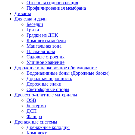
Отсечная гидроизоляция
Профилированная мембрана
Диваны
Для сада и дачи
Беседки
Грили
Грядки из ДПК
Комплекты мебели
Мангальная зона
Пляжная зона
Садовые строения
Уличное хранение
Дорожное и парковочное оборудование
Водоналивные боны (Дорожные блоки)
Дорожная неровность
Дорожные знаки
Светофорные опоры
Древесно-плитные материалы
OSB
Белтермо
ДСП
Фанера
Дренажные системы
Дренажные колодцы
Комплект