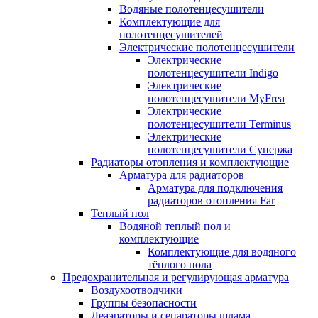
Водяные полотенцесушители
Комплектующие для
полотенцесушителей
Электрические полотенцесушители
Электрические
полотенцесушители Indigo
Электрические
полотенцесушители MyFrea
Электрические
полотенцесушители Terminus
Электрические
полотенцесушители Сунержа
Радиаторы отопления и комплектующие
Арматура для радиаторов
Арматура для подключения
радиаторов отопления Far
Теплый пол
Водяной теплый пол и
комплектующие
Комплектующие для водяного
тёплого пола
Предохранительная и регулирующая арматура
Воздухоотводчики
Группы безопасности
Деаэраторы и сепараторы шлама