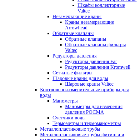
Шкафы коллекторные
Valtec
Незамерзающие краны
Краны незамерзающие
Arrowhead
Обратные клапаны
Обратные клапаны
Обратные клапаны фильтры
Valtec
Редукторы давления
Редукторы давления Far
Редукторы давления Kromwell
Сетчатые фильтры
Шаровые краны для воды
Шаровые краны Valtec
Контрольно-измерительные приборы для
воды
Манометры
Манометры для измерения
давления РОСМА
Счетчики воды
Термометры и термоманометры
Металлопластиковые трубы
Металлопластиковые трубы фитинги и