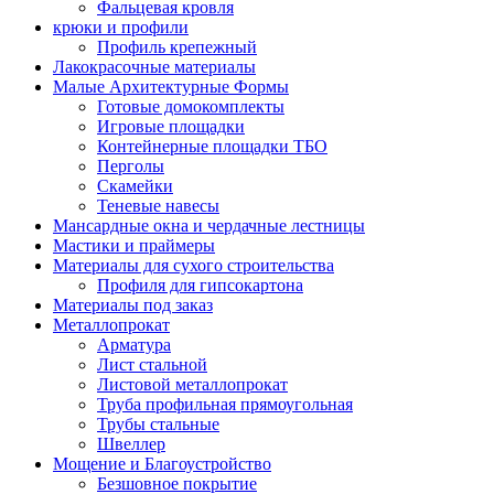
Фальцевая кровля
крюки и профили
Профиль крепежный
Лакокрасочные материалы
Малые Архитектурные Формы
Готовые домокомплекты
Игровые площадки
Контейнерные площадки ТБО
Перголы
Скамейки
Теневые навесы
Мансардные окна и чердачные лестницы
Мастики и праймеры
Материалы для сухого строительства
Профиля для гипсокартона
Материалы под заказ
Металлопрокат
Арматура
Лист стальной
Листовой металлопрокат
Труба профильная прямоугольная
Трубы стальные
Швеллер
Мощение и Благоустройство
Безшовное покрытие