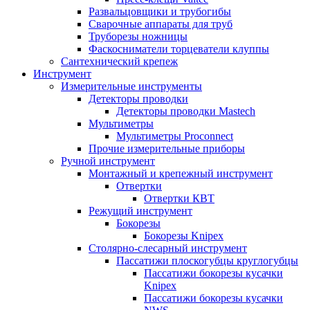
Развальцовщики и трубогибы
Сварочные аппараты для труб
Труборезы ножницы
Фаскосниматели торцеватели клуппы
Сантехнический крепеж
Инструмент
Измерительные инструменты
Детекторы проводки
Детекторы проводки Mastech
Мультиметры
Мультиметры Proconnect
Прочие измерительные приборы
Ручной инструмент
Монтажный и крепежный инструмент
Отвертки
Отвертки КВТ
Режущий инструмент
Бокорезы
Бокорезы Knipex
Столярно-слесарный инструмент
Пассатижи плоскогубцы круглогубцы
Пассатижи бокорезы кусачки
Knipex
Пассатижи бокорезы кусачки