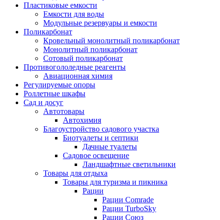
Пластиковые емкости
Емкости для воды
Модульные резервуары и емкости
Поликарбонат
Кровельный монолитный поликарбонат
Монолитный поликарбонат
Сотовый поликарбонат
Противогололедные реагенты
Авиационная химия
Регулируемые опоры
Роллетные шкафы
Сад и досуг
Автотовары
Автохимия
Благоустройство садового участка
Биотуалеты и септики
Дачные туалеты
Садовое освещение
Ландшафтные светильники
Товары для отдыха
Товары для туризма и пикника
Рации
Рации Comrade
Рации TurboSky
Рации Союз