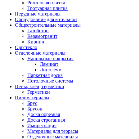
Резиновая плитка
Тротуарная плитка
Нерудные материалы
Оборудование для котельной
Общестроительные материалы
Газобетон
Керамогранит
Кирпич
Оргстекло
Отделочные материалы
Напольные покрытия
Ламинат
Линолеум
Паркетная доска
Потолочные системы
Пены, клеи, герметики
Герметики
Пиломатериалы
Брус
Брусок
Доска обрезная
Доска строганная
Импрегнация
Материалы для террасы
Отделочные материалы