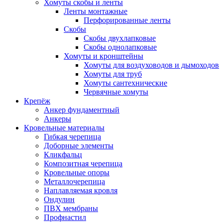
Хомуты скобы и ленты
Ленты монтажные
Перфорированные ленты
Скобы
Скобы двухлапковые
Скобы однолапковые
Хомуты и кронштейны
Хомуты для воздуховодов и дымоходов
Хомуты для труб
Хомуты сантехнические
Червячные хомуты
Крепёж
Анкер фундаментный
Анкеры
Кровельные материалы
Гибкая черепица
Доборные элементы
Кликфальц
Композитная черепица
Кровельные опоры
Металлочерепица
Наплавляемая кровля
Ондулин
ПВХ мембраны
Профнастил