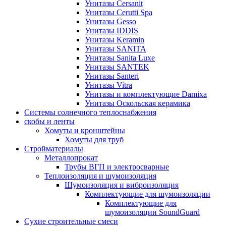
Унитазы Cersanit
Унитазы Cerutti Spa
Унитазы Gesso
Унитазы IDDIS
Унитазы Keramin
Унитазы SANITA
Унитазы Sanita Luxe
Унитазы SANTEK
Унитазы Santeri
Унитазы Vitra
Унитазы и комплектующие Damixa
Унитазы Оскольская керамика
Системы солнечного теплоснабжения
скобы и ленты
Хомуты и кронштейны
Хомуты для труб
Стройматериалы
Металлопрокат
Трубы ВГП и электросварные
Теплоизоляция и шумоизоляция
Шумоизоляция и виброизоляция
Комплектующие для шумоизоляции
Комплектующие для
шумоизоляции SoundGuard
Сухие строительные смеси