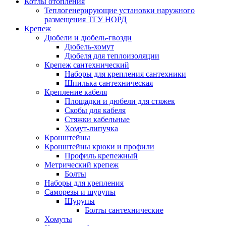
Котлы отопления
Теплогенерирующие установки наружного
размещения ТГУ НОРД
Крепеж
Дюбели и дюбель-гвозди
Дюбель-хомут
Дюбеля для теплоизоляции
Крепеж сантехнический
Наборы для крепления сантехники
Шпилька сантехническая
Крепление кабеля
Площадки и дюбели для стяжек
Скобы для кабеля
Стяжки кабельные
Хомут-липучка
Кронштейны
Кронштейны крюки и профили
Профиль крепежный
Метрический крепеж
Болты
Наборы для крепления
Саморезы и шурупы
Шурупы
Болты сантехнические
Хомуты