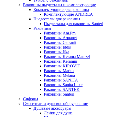
Тумбы с раковиной
Раковины пьедесталы и комплектующие
Комплектующие для раковины
Комплектующие ANDREA
Пьедесталы для раковины
Пьедесталы для раковины Santeri
Раковины
Раковины Am.Pm
Раковины Aquanet
Раковины Cersanit
Раковины Iddis
Раковины Jika
Раковины Kerama Marazzi
Раковины Keramin
Раковины KIROVIT
Раковины Marko
Раковины Melana
Раковины SANITA
Раковины Sanita Luxe
Раковины SANTEK
Раковины Santeri
Сифоны
Смесители и душевое оборудование
Душевые аксессуары
Лейки для душа