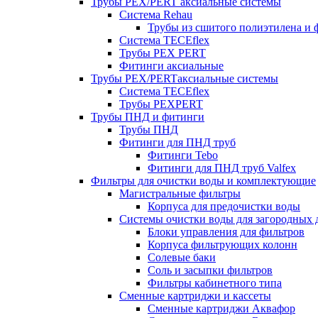
Трубы PEX/PERT аксиальные системы
Система Rehau
Трубы из сшитого полиэтилена и 
Система TECEflex
Трубы PEX PERT
Фитинги аксиальные
Трубы PEX/PERTаксиальные системы
Система TECEflex
Трубы PEXPERT
Трубы ПНД и фитинги
Трубы ПНД
Фитинги для ПНД труб
Фитинги Tebo
Фитинги для ПНД труб Valfex
Фильтры для очистки воды и комплектующие
Магистральные фильтры
Корпуса для предочистки воды
Системы очистки воды для загородных 
Блоки управления для фильтров
Корпуса фильтрующих колонн
Солевые баки
Соль и засыпки фильтров
Фильтры кабинетного типа
Сменные картриджи и кассеты
Сменные картриджи Аквафор