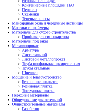
Игровые площадки
Контейнерные площадки ТБО
Перголы
Скамейки
Теневые навесы
Мансардные окна и чердачные лестницы
Мастики и праймеры
Материалы для сухого строительства
Профиля для гипсокартона
Материалы под заказ
Металлопрокат
Арматура
Лист стальной
Листовой металлопрокат
Труба профильная прямоугольная
Трубы стальные
Швеллер
Мощение и Благоустройство
Безшовное покрытие
Резиновая плитка
Тротуарная плитка
Нерудные материалы
Оборудование для котельной
Общестроительные материалы
Газобетон