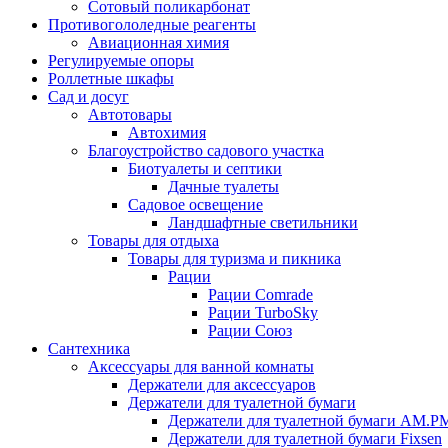
Сотовый поликарбонат
Противогололедные реагенты
Авиационная химия
Регулируемые опоры
Роллетные шкафы
Сад и досуг
Автотовары
Автохимия
Благоустройство садового участка
Биотуалеты и септики
Дачные туалеты
Садовое освещение
Ландшафтные светильники
Товары для отдыха
Товары для туризма и пикника
Рации
Рации Comrade
Рации TurboSky
Рации Союз
Сантехника
Аксессуары для ванной комнаты
Держатели для аксессуаров
Держатели для туалетной бумаги
Держатели для туалетной бумаги AM.P
Держатели для туалетной бумаги Fixsen