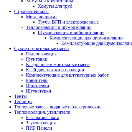
Хомуты и кронштейны
Хомуты для труб
Стройматериалы
Металлопрокат
Трубы ВГП и электросварные
Теплоизоляция и шумоизоляция
Шумоизоляция и виброизоляция
Комплектующие для шумоизоляции
Комплектующие для шумоизоляци
Сухие строительные смеси
Гидроизоляция
Грунтовки
Кладочные и монтажные смеси
Клей для плитки и изоляции
Комплектующие для штукатурных работ
Ровнители
Шпатлевки
Штукатурки
Тенты
Теплицы
Тепловые завесы водяные и электрические
Теплоизоляция, утеплители
Базальтовая вата
Звукоизоляция
ПИР Панели