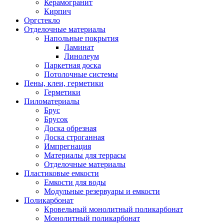
Керамогранит
Кирпич
Оргстекло
Отделочные материалы
Напольные покрытия
Ламинат
Линолеум
Паркетная доска
Потолочные системы
Пены, клеи, герметики
Герметики
Пиломатериалы
Брус
Брусок
Доска обрезная
Доска строганная
Импрегнация
Материалы для террасы
Отделочные материалы
Пластиковые емкости
Емкости для воды
Модульные резервуары и емкости
Поликарбонат
Кровельный монолитный поликарбонат
Монолитный поликарбонат