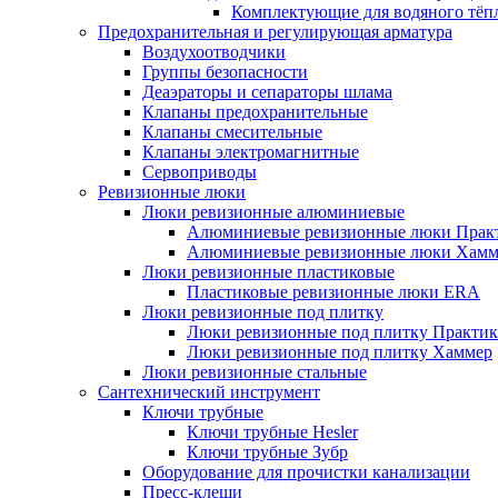
Комплектующие для водяного тёп
Предохранительная и регулирующая арматура
Воздухоотводчики
Группы безопасности
Деаэраторы и сепараторы шлама
Клапаны предохранительные
Клапаны смесительные
Клапаны электромагнитные
Сервоприводы
Ревизионные люки
Люки ревизионные алюминиевые
Алюминиевые ревизионные люки Прак
Алюминиевые ревизионные люки Хамм
Люки ревизионные пластиковые
Пластиковые ревизионные люки ERA
Люки ревизионные под плитку
Люки ревизионные под плитку Практик
Люки ревизионные под плитку Хаммер
Люки ревизионные стальные
Сантехнический инструмент
Ключи трубные
Ключи трубные Hesler
Ключи трубные Зубр
Оборудование для прочистки канализации
Пресс-клещи