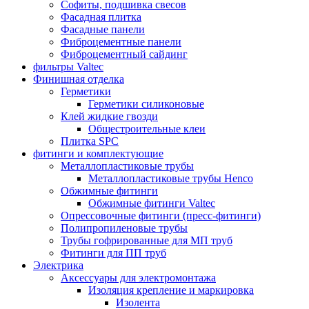
Софиты, подшивка свесов
Фасадная плитка
Фасадные панели
Фиброцементные панели
Фиброцементный сайдинг
фильтры Valtec
Финишная отделка
Герметики
Герметики силиконовые
Клей жидкие гвозди
Общестроительные клеи
Плитка SPC
фитинги и комплектующие
Металлопластиковые трубы
Металлопластиковые трубы Henco
Обжимные фитинги
Обжимные фитинги Valtec
Опрессовочные фитинги (пресс-фитинги)
Полипропиленовые трубы
Трубы гофрированные для МП труб
Фитинги для ПП труб
Электрика
Аксессуары для электромонтажа
Изоляция крепление и маркировка
Изолента