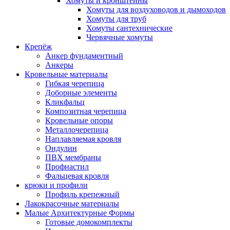
Хомуты и кронштейны
Хомуты для воздуховодов и дымоходов
Хомуты для труб
Хомуты сантехнические
Червячные хомуты
Крепёж
Анкер фундаментный
Анкеры
Кровельные материалы
Гибкая черепица
Доборные элементы
Кликфальц
Композитная черепица
Кровельные опоры
Металлочерепица
Наплавляемая кровля
Ондулин
ПВХ мембраны
Профнастил
Фальцевая кровля
крюки и профили
Профиль крепежный
Лакокрасочные материалы
Малые Архитектурные Формы
Готовые домокомплекты