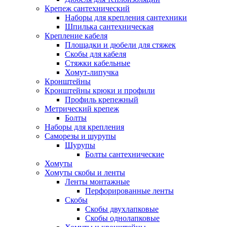
Крепеж сантехнический
Наборы для крепления сантехники
Шпилька сантехническая
Крепление кабеля
Площадки и дюбели для стяжек
Скобы для кабеля
Стяжки кабельные
Хомут-липучка
Кронштейны
Кронштейны крюки и профили
Профиль крепежный
Метрический крепеж
Болты
Наборы для крепления
Саморезы и шурупы
Шурупы
Болты сантехнические
Хомуты
Хомуты скобы и ленты
Ленты монтажные
Перфорированные ленты
Скобы
Скобы двухлапковые
Скобы однолапковые