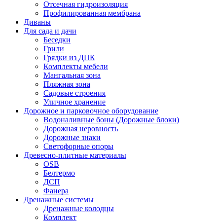
Отсечная гидроизоляция
Профилированная мембрана
Диваны
Для сада и дачи
Беседки
Грили
Грядки из ДПК
Комплекты мебели
Мангальная зона
Пляжная зона
Садовые строения
Уличное хранение
Дорожное и парковочное оборудование
Водоналивные боны (Дорожные блоки)
Дорожная неровность
Дорожные знаки
Светофорные опоры
Древесно-плитные материалы
OSB
Белтермо
ДСП
Фанера
Дренажные системы
Дренажные колодцы
Комплект