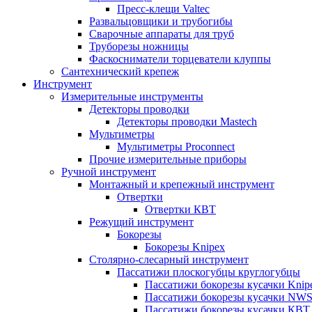
Пресс-клещи Valtec
Развальцовщики и трубогибы
Сварочные аппараты для труб
Труборезы ножницы
Фаскосниматели торцеватели клуппы
Сантехнический крепеж
Инструмент
Измерительные инструменты
Детекторы проводки
Детекторы проводки Mastech
Мультиметры
Мультиметры Proconnect
Прочие измерительные приборы
Ручной инструмент
Монтажный и крепежный инструмент
Отвертки
Отвертки КВТ
Режущий инструмент
Бокорезы
Бокорезы Knipex
Столярно-слесарный инструмент
Пассатижи плоскогубцы круглогубцы
Пассатижи бокорезы кусачки Knip
Пассатижи бокорезы кусачки NW
Пассатижи бокорезы кусачки КВТ