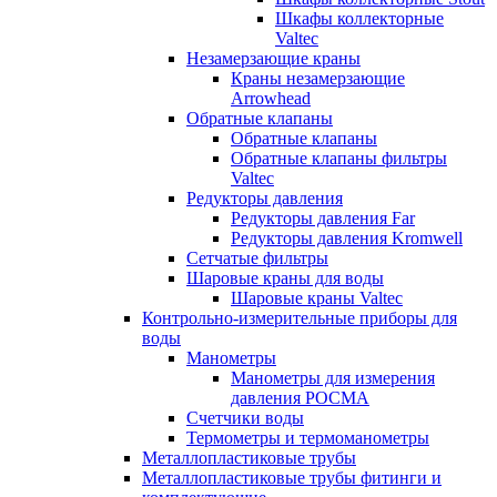
Шкафы коллекторные
Valtec
Незамерзающие краны
Краны незамерзающие
Arrowhead
Обратные клапаны
Обратные клапаны
Обратные клапаны фильтры
Valtec
Редукторы давления
Редукторы давления Far
Редукторы давления Kromwell
Сетчатые фильтры
Шаровые краны для воды
Шаровые краны Valtec
Контрольно-измерительные приборы для
воды
Манометры
Манометры для измерения
давления РОСМА
Счетчики воды
Термометры и термоманометры
Металлопластиковые трубы
Металлопластиковые трубы фитинги и