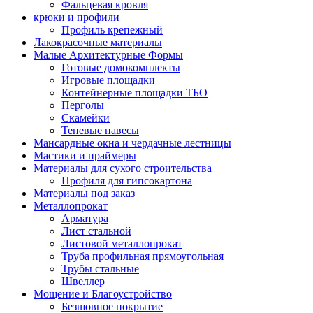
Фальцевая кровля
крюки и профили
Профиль крепежный
Лакокрасочные материалы
Малые Архитектурные Формы
Готовые домокомплекты
Игровые площадки
Контейнерные площадки ТБО
Перголы
Скамейки
Теневые навесы
Мансардные окна и чердачные лестницы
Мастики и праймеры
Материалы для сухого строительства
Профиля для гипсокартона
Материалы под заказ
Металлопрокат
Арматура
Лист стальной
Листовой металлопрокат
Труба профильная прямоугольная
Трубы стальные
Швеллер
Мощение и Благоустройство
Безшовное покрытие