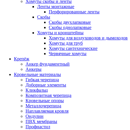
Хомуты скобы и ленты
Ленты монтажные
Перфорированные ленты
Скобы
Скобы двухлапковые
Скобы однолапковые
Хомуты и кронштейны
Хомуты для воздуховодов и дымоходов
Хомуты для труб
Хомуты сантехнические
Червячные хомуты
Крепёж
Анкер фундаментный
Анкеры
Кровельные материалы
Гибкая черепица
Доборные элементы
Кликфальц
Композитная черепица
Кровельные опоры
Металлочерепица
Наплавляемая кровля
Ондулин
ПВХ мембраны
Профнастил