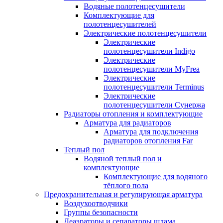
Водяные полотенцесушители
Комплектующие для
полотенцесушителей
Электрические полотенцесушители
Электрические
полотенцесушители Indigo
Электрические
полотенцесушители MyFrea
Электрические
полотенцесушители Terminus
Электрические
полотенцесушители Сунержа
Радиаторы отопления и комплектующие
Арматура для радиаторов
Арматура для подключения
радиаторов отопления Far
Теплый пол
Водяной теплый пол и
комплектующие
Комплектующие для водяного
тёплого пола
Предохранительная и регулирующая арматура
Воздухоотводчики
Группы безопасности
Деаэраторы и сепараторы шлама