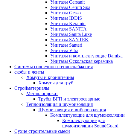
Унитазы Cersanit
Унитазы Cerutti Spa
Унитазы Gesso
Унитазы IDDIS
Унитазы Keramin
Унитазы SANITA
Унитазы Sanita Luxe
Унитазы SANTEK
Унитазы Santeri
Унитазы Vitra
Унитазы и комплектующие Damixa
Унитазы Оскольская керамика
Системы солнечного теплоснабжения
скобы и ленты
Хомуты и кронштейны
Хомуты для труб
Стройматериалы
Металлопрокат
Трубы ВГП и электросварные
Теплоизоляция и шумоизоляция
Шумоизоляция и виброизоляция
Комплектующие для шумоизоляции
Комплектующие для
шумоизоляции SoundGuard
Сухие строительные смеси