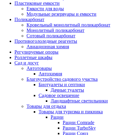
Пластиковые емкости
Емкости для воды
Модульные резервуары и емкости
Поликарбонат
Кровельный монолитный поликарбонат
Монолитный поликарбонат
Сотовый поликарбонат
Противогололедные реагенты
Авиационная химия
Регулируемые опоры
Роллетные шкафы
Сад и досуг
Автотовары
Автохимия
Благоустройство садового участка
Биотуалеты и септики
Дачные туалеты
Садовое освещение
Ландшафтные светильники
Товары для отдыха
Товары для туризма и пикника
Рации
Рации Comrade
Рации TurboSky
Рации Союз