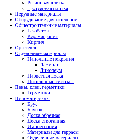
Резиновая плитка
Тротуарная плитка
Нерудные материалы
Оборудование для котельной
Общестроительные материалы
Газобетон
Керамогранит
Кирпич
Оргстекло
Отделочные материалы
Напольные покрытия
Ламинат
Линолеум
Паркетная доска
Потолочные системы
Пены, клеи, герметики
Герметики
Пиломатериалы
Брус
Брусок
Доска обрезная
Доска строганная
Импрегнация
Материалы для террасы
Отделочные материалы