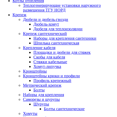
Котлы отопления
Теплогенерирующие установки наружного
размещения ТГУ НОРД
Крепеж
Дюбели и дюбель-гвозди
Дюбель-хомут
Дюбеля для теплоизоляции
Крепеж сантехнический
Наборы для крепления сантехники
Шпилька сантехническая
Крепление кабеля
Площадки и дюбели для стяжек
Скобы для кабеля
Стяжки кабельные
Хомут-липучка
Кронштейны
Кронштейны крюки и профили
Профиль крепежный
Метрический крепеж
Болты
Наборы для крепления
Саморезы и шурупы
Шурупы
Болты сантехнические
Хомуты