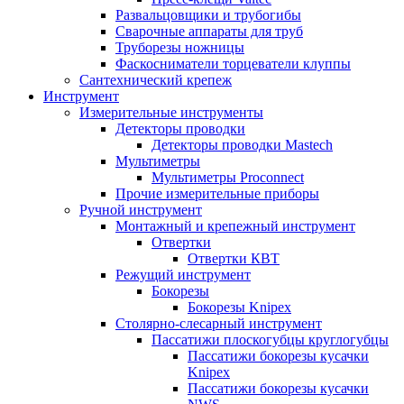
Развальцовщики и трубогибы
Сварочные аппараты для труб
Труборезы ножницы
Фаскосниматели торцеватели клуппы
Сантехнический крепеж
Инструмент
Измерительные инструменты
Детекторы проводки
Детекторы проводки Mastech
Мультиметры
Мультиметры Proconnect
Прочие измерительные приборы
Ручной инструмент
Монтажный и крепежный инструмент
Отвертки
Отвертки КВТ
Режущий инструмент
Бокорезы
Бокорезы Knipex
Столярно-слесарный инструмент
Пассатижи плоскогубцы круглогубцы
Пассатижи бокорезы кусачки
Knipex
Пассатижи бокорезы кусачки