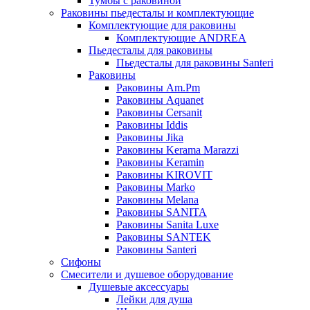
Тумбы с раковиной
Раковины пьедесталы и комплектующие
Комплектующие для раковины
Комплектующие ANDREA
Пьедесталы для раковины
Пьедесталы для раковины Santeri
Раковины
Раковины Am.Pm
Раковины Aquanet
Раковины Cersanit
Раковины Iddis
Раковины Jika
Раковины Kerama Marazzi
Раковины Keramin
Раковины KIROVIT
Раковины Marko
Раковины Melana
Раковины SANITA
Раковины Sanita Luxe
Раковины SANTEK
Раковины Santeri
Сифоны
Смесители и душевое оборудование
Душевые аксессуары
Лейки для душа