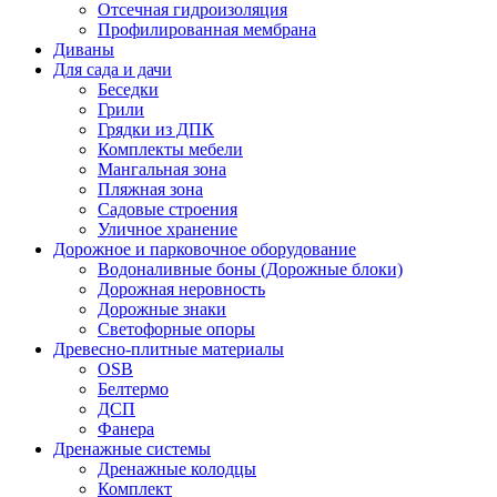
Отсечная гидроизоляция
Профилированная мембрана
Диваны
Для сада и дачи
Беседки
Грили
Грядки из ДПК
Комплекты мебели
Мангальная зона
Пляжная зона
Садовые строения
Уличное хранение
Дорожное и парковочное оборудование
Водоналивные боны (Дорожные блоки)
Дорожная неровность
Дорожные знаки
Светофорные опоры
Древесно-плитные материалы
OSB
Белтермо
ДСП
Фанера
Дренажные системы
Дренажные колодцы
Комплект