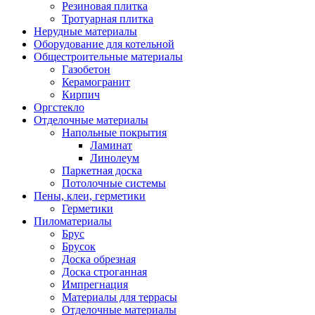
Резиновая плитка
Тротуарная плитка
Нерудные материалы
Оборудование для котельной
Общестроительные материалы
Газобетон
Керамогранит
Кирпич
Оргстекло
Отделочные материалы
Напольные покрытия
Ламинат
Линолеум
Паркетная доска
Потолочные системы
Пены, клеи, герметики
Герметики
Пиломатериалы
Брус
Брусок
Доска обрезная
Доска строганная
Импрегнация
Материалы для террасы
Отделочные материалы