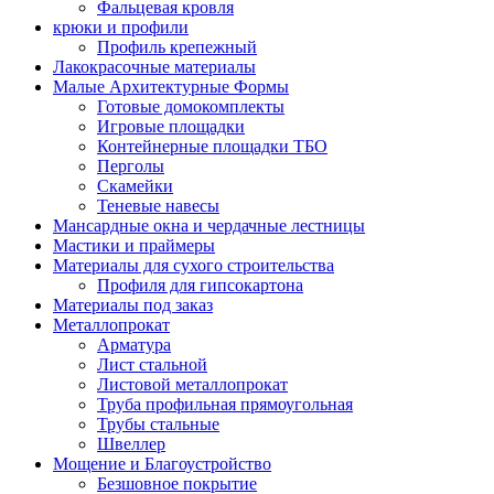
Фальцевая кровля
крюки и профили
Профиль крепежный
Лакокрасочные материалы
Малые Архитектурные Формы
Готовые домокомплекты
Игровые площадки
Контейнерные площадки ТБО
Перголы
Скамейки
Теневые навесы
Мансардные окна и чердачные лестницы
Мастики и праймеры
Материалы для сухого строительства
Профиля для гипсокартона
Материалы под заказ
Металлопрокат
Арматура
Лист стальной
Листовой металлопрокат
Труба профильная прямоугольная
Трубы стальные
Швеллер
Мощение и Благоустройство
Безшовное покрытие