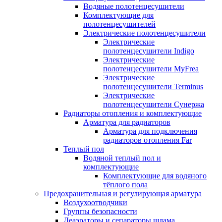
Водяные полотенцесушители
Комплектующие для
полотенцесушителей
Электрические полотенцесушители
Электрические
полотенцесушители Indigo
Электрические
полотенцесушители MyFrea
Электрические
полотенцесушители Terminus
Электрические
полотенцесушители Сунержа
Радиаторы отопления и комплектующие
Арматура для радиаторов
Арматура для подключения
радиаторов отопления Far
Теплый пол
Водяной теплый пол и
комплектующие
Комплектующие для водяного
тёплого пола
Предохранительная и регулирующая арматура
Воздухоотводчики
Группы безопасности
Деаэраторы и сепараторы шлама