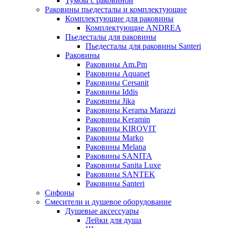
Тумбы с раковиной
Раковины пьедесталы и комплектующие
Комплектующие для раковины
Комплектующие ANDREA
Пьедесталы для раковины
Пьедесталы для раковины Santeri
Раковины
Раковины Am.Pm
Раковины Aquanet
Раковины Cersanit
Раковины Iddis
Раковины Jika
Раковины Kerama Marazzi
Раковины Keramin
Раковины KIROVIT
Раковины Marko
Раковины Melana
Раковины SANITA
Раковины Sanita Luxe
Раковины SANTEK
Раковины Santeri
Сифоны
Смесители и душевое оборудование
Душевые аксессуары
Лейки для душа