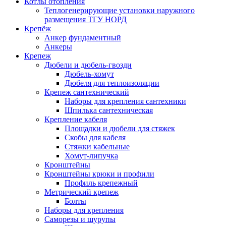
Котлы отопления
Теплогенерирующие установки наружного
размещения ТГУ НОРД
Крепёж
Анкер фундаментный
Анкеры
Крепеж
Дюбели и дюбель-гвозди
Дюбель-хомут
Дюбеля для теплоизоляции
Крепеж сантехнический
Наборы для крепления сантехники
Шпилька сантехническая
Крепление кабеля
Площадки и дюбели для стяжек
Скобы для кабеля
Стяжки кабельные
Хомут-липучка
Кронштейны
Кронштейны крюки и профили
Профиль крепежный
Метрический крепеж
Болты
Наборы для крепления
Саморезы и шурупы