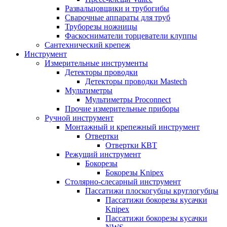
Развальцовщики и трубогибы
Сварочные аппараты для труб
Труборезы ножницы
Фаскосниматели торцеватели клуппы
Сантехнический крепеж
Инструмент
Измерительные инструменты
Детекторы проводки
Детекторы проводки Mastech
Мультиметры
Мультиметры Proconnect
Прочие измерительные приборы
Ручной инструмент
Монтажный и крепежный инструмент
Отвертки
Отвертки КВТ
Режущий инструмент
Бокорезы
Бокорезы Knipex
Столярно-слесарный инструмент
Пассатижи плоскогубцы круглогубцы
Пассатижи бокорезы кусачки
Knipex
Пассатижи бокорезы кусачки