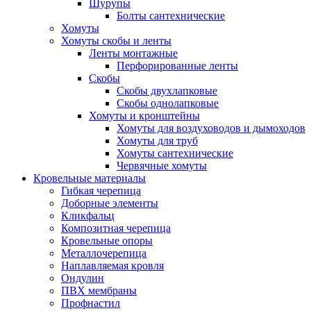
Шурупы
Болты сантехнические
Хомуты
Хомуты скобы и ленты
Ленты монтажные
Перфорированные ленты
Скобы
Скобы двухлапковые
Скобы однолапковые
Хомуты и кронштейны
Хомуты для воздуховодов и дымоходов
Хомуты для труб
Хомуты сантехнические
Червячные хомуты
Кровельные материалы
Гибкая черепица
Доборные элементы
Кликфальц
Композитная черепица
Кровельные опоры
Металлочерепица
Наплавляемая кровля
Ондулин
ПВХ мембраны
Профнастил