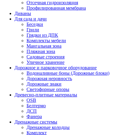
Отсечная гидроизоляция
Профилированная мембрана
Диваны
Для сада и дачи
Беседки
Грили
Грядки из ДПК
Комплекты мебели
Мангальная зона
Пляжная зона
Садовые строения
Уличное хранение
Дорожное и парковочное оборудование
Водоналивные боны (Дорожные блоки)
Дорожная неровность
Дорожные знаки
Светофорные опоры
Древесно-плитные материалы
OSB
Белтермо
ДСП
Фанера
Дренажные системы
Дренажные колодцы
Комплект