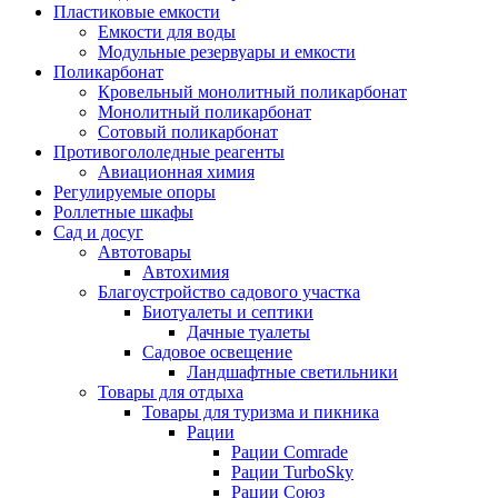
Пластиковые емкости
Емкости для воды
Модульные резервуары и емкости
Поликарбонат
Кровельный монолитный поликарбонат
Монолитный поликарбонат
Сотовый поликарбонат
Противогололедные реагенты
Авиационная химия
Регулируемые опоры
Роллетные шкафы
Сад и досуг
Автотовары
Автохимия
Благоустройство садового участка
Биотуалеты и септики
Дачные туалеты
Садовое освещение
Ландшафтные светильники
Товары для отдыха
Товары для туризма и пикника
Рации
Рации Comrade
Рации TurboSky
Рации Союз