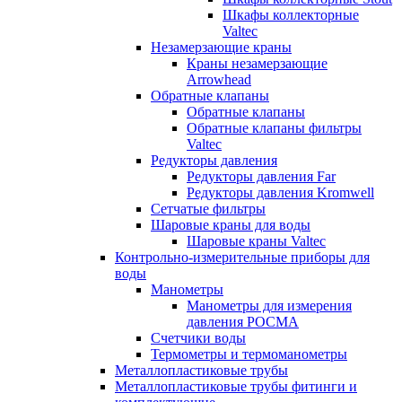
Шкафы коллекторные
Valtec
Незамерзающие краны
Краны незамерзающие
Arrowhead
Обратные клапаны
Обратные клапаны
Обратные клапаны фильтры
Valtec
Редукторы давления
Редукторы давления Far
Редукторы давления Kromwell
Сетчатые фильтры
Шаровые краны для воды
Шаровые краны Valtec
Контрольно-измерительные приборы для
воды
Манометры
Манометры для измерения
давления РОСМА
Счетчики воды
Термометры и термоманометры
Металлопластиковые трубы
Металлопластиковые трубы фитинги и