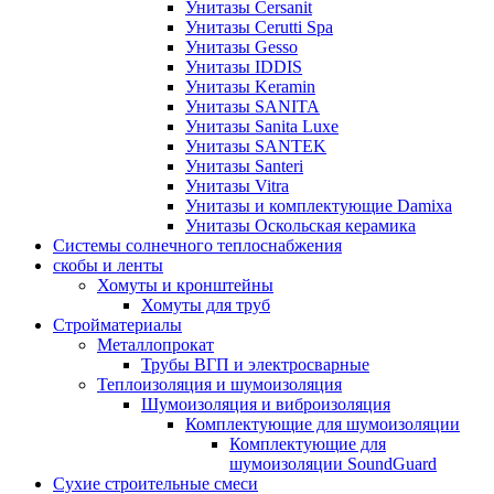
Унитазы Cersanit
Унитазы Cerutti Spa
Унитазы Gesso
Унитазы IDDIS
Унитазы Keramin
Унитазы SANITA
Унитазы Sanita Luxe
Унитазы SANTEK
Унитазы Santeri
Унитазы Vitra
Унитазы и комплектующие Damixa
Унитазы Оскольская керамика
Системы солнечного теплоснабжения
скобы и ленты
Хомуты и кронштейны
Хомуты для труб
Стройматериалы
Металлопрокат
Трубы ВГП и электросварные
Теплоизоляция и шумоизоляция
Шумоизоляция и виброизоляция
Комплектующие для шумоизоляции
Комплектующие для
шумоизоляции SoundGuard
Сухие строительные смеси