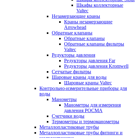
Шкафы коллекторные
Valtec
Незамерзающие краны
Краны незамерзающие
Arrowhead
Обратные клапаны
Обратные клапаны
Обратные клапаны фильтры
Valtec
Редукторы давления
Редукторы давления Far
Редукторы давления Kromwell
Сетчатые фильтры
Шаровые краны для воды
Шаровые краны Valtec
Контрольно-измерительные приборы для
воды
Манометры
Манометры для измерения
давления РОСМА
Счетчики воды
Термометры и термоманометры
Металлопластиковые трубы
Металлопластиковые трубы фитинги и