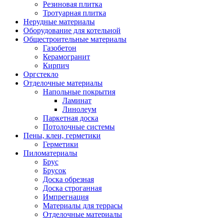
Резиновая плитка
Тротуарная плитка
Нерудные материалы
Оборудование для котельной
Общестроительные материалы
Газобетон
Керамогранит
Кирпич
Оргстекло
Отделочные материалы
Напольные покрытия
Ламинат
Линолеум
Паркетная доска
Потолочные системы
Пены, клеи, герметики
Герметики
Пиломатериалы
Брус
Брусок
Доска обрезная
Доска строганная
Импрегнация
Материалы для террасы
Отделочные материалы