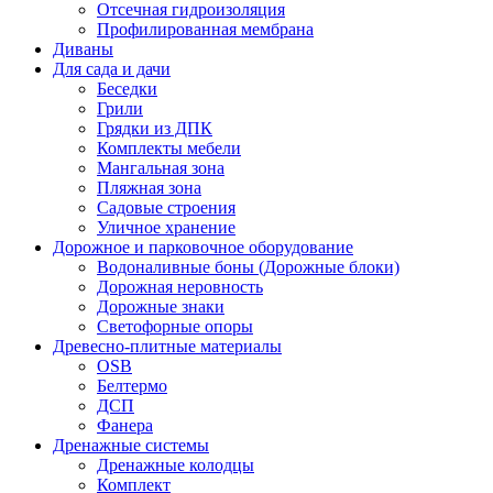
Отсечная гидроизоляция
Профилированная мембрана
Диваны
Для сада и дачи
Беседки
Грили
Грядки из ДПК
Комплекты мебели
Мангальная зона
Пляжная зона
Садовые строения
Уличное хранение
Дорожное и парковочное оборудование
Водоналивные боны (Дорожные блоки)
Дорожная неровность
Дорожные знаки
Светофорные опоры
Древесно-плитные материалы
OSB
Белтермо
ДСП
Фанера
Дренажные системы
Дренажные колодцы
Комплект