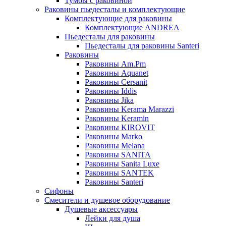
Тумбы с раковиной
Раковины пьедесталы и комплектующие
Комплектующие для раковины
Комплектующие ANDREA
Пьедесталы для раковины
Пьедесталы для раковины Santeri
Раковины
Раковины Am.Pm
Раковины Aquanet
Раковины Cersanit
Раковины Iddis
Раковины Jika
Раковины Kerama Marazzi
Раковины Keramin
Раковины KIROVIT
Раковины Marko
Раковины Melana
Раковины SANITA
Раковины Sanita Luxe
Раковины SANTEK
Раковины Santeri
Сифоны
Смесители и душевое оборудование
Душевые аксессуары
Лейки для душа