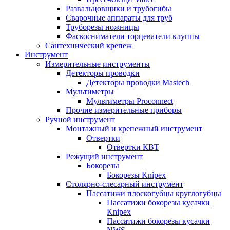
Развальцовщики и трубогибы
Сварочные аппараты для труб
Труборезы ножницы
Фаскосниматели торцеватели клуппы
Сантехнический крепеж
Инструмент
Измерительные инструменты
Детекторы проводки
Детекторы проводки Mastech
Мультиметры
Мультиметры Proconnect
Прочие измерительные приборы
Ручной инструмент
Монтажный и крепежный инструмент
Отвертки
Отвертки КВТ
Режущий инструмент
Бокорезы
Бокорезы Knipex
Столярно-слесарный инструмент
Пассатижи плоскогубцы круглогубцы
Пассатижи бокорезы кусачки
Knipex
Пассатижи бокорезы кусачки