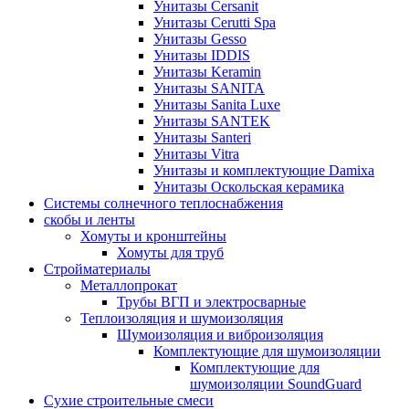
Унитазы Cersanit
Унитазы Cerutti Spa
Унитазы Gesso
Унитазы IDDIS
Унитазы Keramin
Унитазы SANITA
Унитазы Sanita Luxe
Унитазы SANTEK
Унитазы Santeri
Унитазы Vitra
Унитазы и комплектующие Damixa
Унитазы Оскольская керамика
Системы солнечного теплоснабжения
скобы и ленты
Хомуты и кронштейны
Хомуты для труб
Стройматериалы
Металлопрокат
Трубы ВГП и электросварные
Теплоизоляция и шумоизоляция
Шумоизоляция и виброизоляция
Комплектующие для шумоизоляции
Комплектующие для
шумоизоляции SoundGuard
Сухие строительные смеси