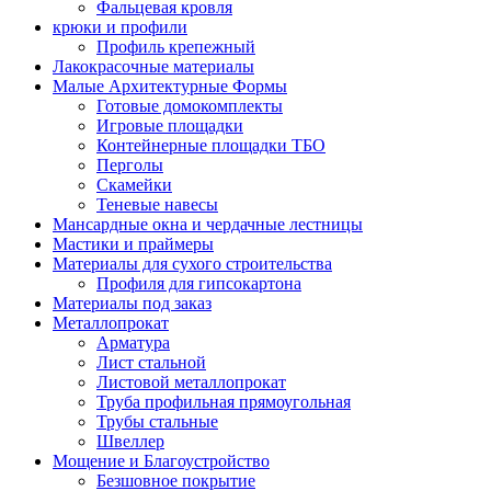
Фальцевая кровля
крюки и профили
Профиль крепежный
Лакокрасочные материалы
Малые Архитектурные Формы
Готовые домокомплекты
Игровые площадки
Контейнерные площадки ТБО
Перголы
Скамейки
Теневые навесы
Мансардные окна и чердачные лестницы
Мастики и праймеры
Материалы для сухого строительства
Профиля для гипсокартона
Материалы под заказ
Металлопрокат
Арматура
Лист стальной
Листовой металлопрокат
Труба профильная прямоугольная
Трубы стальные
Швеллер
Мощение и Благоустройство
Безшовное покрытие