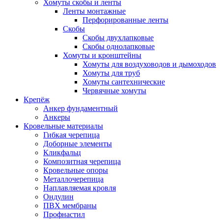
Хомуты скобы и ленты
Ленты монтажные
Перфорированные ленты
Скобы
Скобы двухлапковые
Скобы однолапковые
Хомуты и кронштейны
Хомуты для воздуховодов и дымоходов
Хомуты для труб
Хомуты сантехнические
Червячные хомуты
Крепёж
Анкер фундаментный
Анкеры
Кровельные материалы
Гибкая черепица
Доборные элементы
Кликфальц
Композитная черепица
Кровельные опоры
Металлочерепица
Наплавляемая кровля
Ондулин
ПВХ мембраны
Профнастил