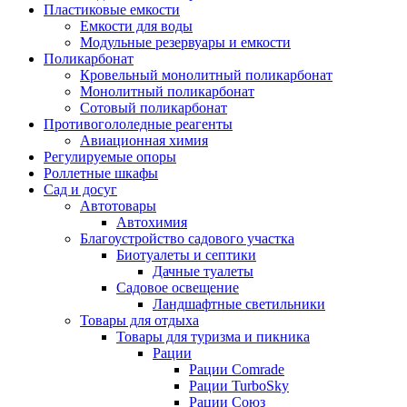
Пластиковые емкости
Емкости для воды
Модульные резервуары и емкости
Поликарбонат
Кровельный монолитный поликарбонат
Монолитный поликарбонат
Сотовый поликарбонат
Противогололедные реагенты
Авиационная химия
Регулируемые опоры
Роллетные шкафы
Сад и досуг
Автотовары
Автохимия
Благоустройство садового участка
Биотуалеты и септики
Дачные туалеты
Садовое освещение
Ландшафтные светильники
Товары для отдыха
Товары для туризма и пикника
Рации
Рации Comrade
Рации TurboSky
Рации Союз