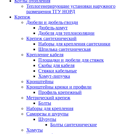
Котлы отопления
Теплогенерирующие установки наружного
размещения ТГУ НОРД
Крепеж
Дюбели и дюбель-гвозди
Дюбель-хомут
Дюбеля для теплоизоляции
Крепеж сантехнический
Наборы для крепления сантехники
Шпилька сантехническая
Крепление кабеля
Площадки и дюбели для стяжек
Скобы для кабеля
Стяжки кабельные
Хомут-липучка
Кронштейны
Кронштейны крюки и профили
Профиль крепежный
Метрический крепеж
Болты
Наборы для крепления
Саморезы и шурупы
Шурупы
Болты сантехнические
Хомуты