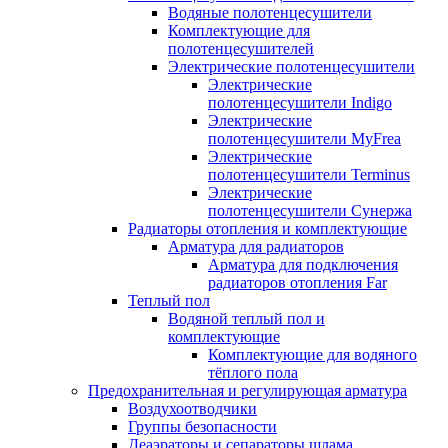
Водяные полотенцесушители
Комплектующие для
полотенцесушителей
Электрические полотенцесушители
Электрические
полотенцесушители Indigo
Электрические
полотенцесушители MyFrea
Электрические
полотенцесушители Terminus
Электрические
полотенцесушители Сунержа
Радиаторы отопления и комплектующие
Арматура для радиаторов
Арматура для подключения
радиаторов отопления Far
Теплый пол
Водяной теплый пол и
комплектующие
Комплектующие для водяного
тёплого пола
Предохранительная и регулирующая арматура
Воздухоотводчики
Группы безопасности
Деаэраторы и сепараторы шлама