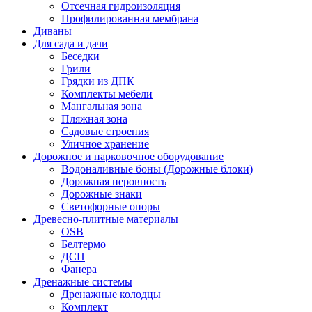
Отсечная гидроизоляция
Профилированная мембрана
Диваны
Для сада и дачи
Беседки
Грили
Грядки из ДПК
Комплекты мебели
Мангальная зона
Пляжная зона
Садовые строения
Уличное хранение
Дорожное и парковочное оборудование
Водоналивные боны (Дорожные блоки)
Дорожная неровность
Дорожные знаки
Светофорные опоры
Древесно-плитные материалы
OSB
Белтермо
ДСП
Фанера
Дренажные системы
Дренажные колодцы
Комплект