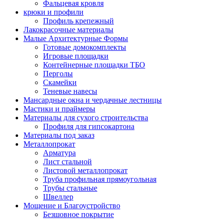
Фальцевая кровля
крюки и профили
Профиль крепежный
Лакокрасочные материалы
Малые Архитектурные Формы
Готовые домокомплекты
Игровые площадки
Контейнерные площадки ТБО
Перголы
Скамейки
Теневые навесы
Мансардные окна и чердачные лестницы
Мастики и праймеры
Материалы для сухого строительства
Профиля для гипсокартона
Материалы под заказ
Металлопрокат
Арматура
Лист стальной
Листовой металлопрокат
Труба профильная прямоугольная
Трубы стальные
Швеллер
Мощение и Благоустройство
Безшовное покрытие