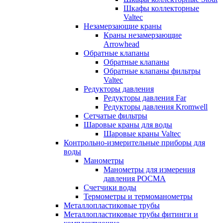
Шкафы коллекторные
Valtec
Незамерзающие краны
Краны незамерзающие
Arrowhead
Обратные клапаны
Обратные клапаны
Обратные клапаны фильтры
Valtec
Редукторы давления
Редукторы давления Far
Редукторы давления Kromwell
Сетчатые фильтры
Шаровые краны для воды
Шаровые краны Valtec
Контрольно-измерительные приборы для
воды
Манометры
Манометры для измерения
давления РОСМА
Счетчики воды
Термометры и термоманометры
Металлопластиковые трубы
Металлопластиковые трубы фитинги и