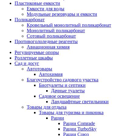
Пластиковые емкости
Емкости для воды
Модульные резервуары и емкости
Поликарбонат
Кровельный монолитный поликарбонат
Монолитный поликарбонат
Сотовый поликарбонат
Противогололедные реагенты
Авиационная химия
Регулируемые опоры
Роллетные шкафы
Сад и досуг
Автотовары
Автохимия
Благоустройство садового участка
Биотуалеты и септики
Дачные туалеты
Садовое освещение
Ландшафтные светильники
Товары для отдыха
Товары для туризма и пикника
Рации
Рации Comrade
Рации TurboSky
Рации Союз