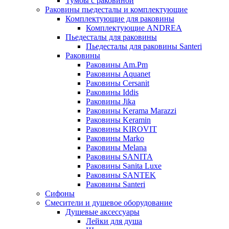
Тумбы с раковиной
Раковины пьедесталы и комплектующие
Комплектующие для раковины
Комплектующие ANDREA
Пьедесталы для раковины
Пьедесталы для раковины Santeri
Раковины
Раковины Am.Pm
Раковины Aquanet
Раковины Cersanit
Раковины Iddis
Раковины Jika
Раковины Kerama Marazzi
Раковины Keramin
Раковины KIROVIT
Раковины Marko
Раковины Melana
Раковины SANITA
Раковины Sanita Luxe
Раковины SANTEK
Раковины Santeri
Сифоны
Смесители и душевое оборудование
Душевые аксессуары
Лейки для душа