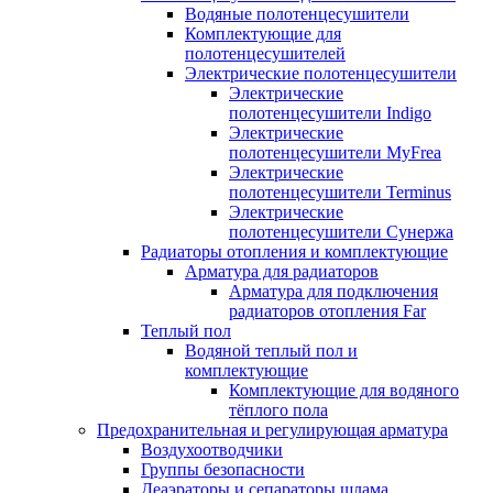
Водяные полотенцесушители
Комплектующие для
полотенцесушителей
Электрические полотенцесушители
Электрические
полотенцесушители Indigo
Электрические
полотенцесушители MyFrea
Электрические
полотенцесушители Terminus
Электрические
полотенцесушители Сунержа
Радиаторы отопления и комплектующие
Арматура для радиаторов
Арматура для подключения
радиаторов отопления Far
Теплый пол
Водяной теплый пол и
комплектующие
Комплектующие для водяного
тёплого пола
Предохранительная и регулирующая арматура
Воздухоотводчики
Группы безопасности
Деаэраторы и сепараторы шлама