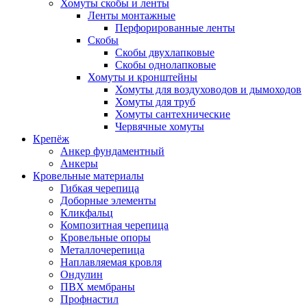
Хомуты скобы и ленты
Ленты монтажные
Перфорированные ленты
Скобы
Скобы двухлапковые
Скобы однолапковые
Хомуты и кронштейны
Хомуты для воздуховодов и дымоходов
Хомуты для труб
Хомуты сантехнические
Червячные хомуты
Крепёж
Анкер фундаментный
Анкеры
Кровельные материалы
Гибкая черепица
Доборные элементы
Кликфальц
Композитная черепица
Кровельные опоры
Металлочерепица
Наплавляемая кровля
Ондулин
ПВХ мембраны
Профнастил