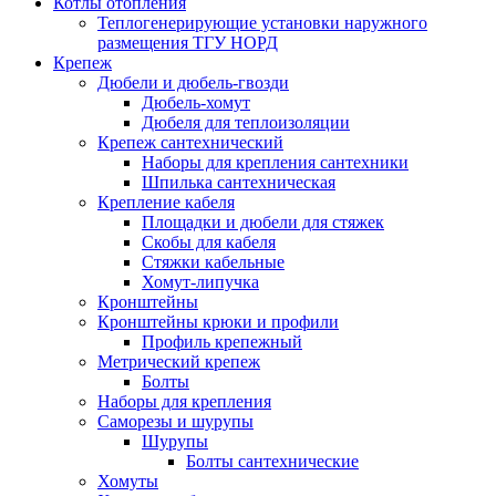
Котлы отопления
Теплогенерирующие установки наружного
размещения ТГУ НОРД
Крепеж
Дюбели и дюбель-гвозди
Дюбель-хомут
Дюбеля для теплоизоляции
Крепеж сантехнический
Наборы для крепления сантехники
Шпилька сантехническая
Крепление кабеля
Площадки и дюбели для стяжек
Скобы для кабеля
Стяжки кабельные
Хомут-липучка
Кронштейны
Кронштейны крюки и профили
Профиль крепежный
Метрический крепеж
Болты
Наборы для крепления
Саморезы и шурупы
Шурупы
Болты сантехнические
Хомуты