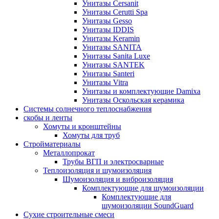
Унитазы Cersanit
Унитазы Cerutti Spa
Унитазы Gesso
Унитазы IDDIS
Унитазы Keramin
Унитазы SANITA
Унитазы Sanita Luxe
Унитазы SANTEK
Унитазы Santeri
Унитазы Vitra
Унитазы и комплектующие Damixa
Унитазы Оскольская керамика
Системы солнечного теплоснабжения
скобы и ленты
Хомуты и кронштейны
Хомуты для труб
Стройматериалы
Металлопрокат
Трубы ВГП и электросварные
Теплоизоляция и шумоизоляция
Шумоизоляция и виброизоляция
Комплектующие для шумоизоляции
Комплектующие для
шумоизоляции SoundGuard
Сухие строительные смеси