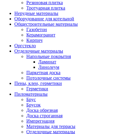
Резиновая плитка
Тротуарная плитка
Нерудные материалы
Оборудование для котельной
Общестроительные материалы
Газобетон
Керамогранит
Кирпич
Оргстекло
Отделочные материалы
Напольные покрытия
Ламинат
Линолеум
Паркетная доска
Потолочные системы
Пены, клеи, герметики
Герметики
Пиломатериалы
Брус
Брусок
Доска обрезная
Доска строганная
Импрегнация
Материалы для террасы
Отделочные материалы