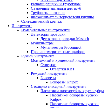
Развальцовщики и трубогибы
Сварочные аппараты для труб
Труборезы ножницы
Фаскосниматели торцеватели клуппы
Сантехнический крепеж
Инструмент
Измерительные инструменты
Детекторы проводки
Детекторы проводки Mastech
Мультиметры
Мультиметры Proconnect
Прочие измерительные приборы
Ручной инструмент
Монтажный и крепежный инструмент
Отвертки
Отвертки КВТ
Режущий инструмент
Бокорезы
Бокорезы Knipex
Столярно-слесарный инструмент
Пассатижи плоскогубцы круглогубцы
Пассатижи бокорезы кусачки
Knipex
Пассатижи бокорезы кусачки