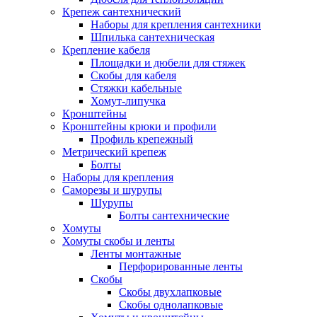
Крепеж сантехнический
Наборы для крепления сантехники
Шпилька сантехническая
Крепление кабеля
Площадки и дюбели для стяжек
Скобы для кабеля
Стяжки кабельные
Хомут-липучка
Кронштейны
Кронштейны крюки и профили
Профиль крепежный
Метрический крепеж
Болты
Наборы для крепления
Саморезы и шурупы
Шурупы
Болты сантехнические
Хомуты
Хомуты скобы и ленты
Ленты монтажные
Перфорированные ленты
Скобы
Скобы двухлапковые
Скобы однолапковые