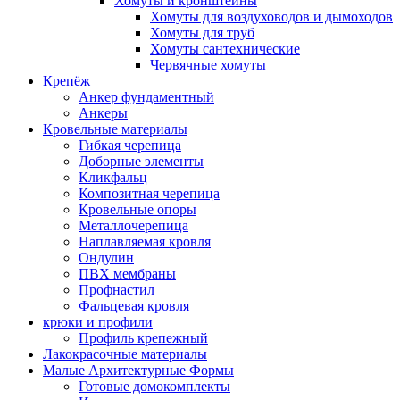
Хомуты и кронштейны
Хомуты для воздуховодов и дымоходов
Хомуты для труб
Хомуты сантехнические
Червячные хомуты
Крепёж
Анкер фундаментный
Анкеры
Кровельные материалы
Гибкая черепица
Доборные элементы
Кликфальц
Композитная черепица
Кровельные опоры
Металлочерепица
Наплавляемая кровля
Ондулин
ПВХ мембраны
Профнастил
Фальцевая кровля
крюки и профили
Профиль крепежный
Лакокрасочные материалы
Малые Архитектурные Формы
Готовые домокомплекты