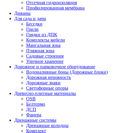
Отсечная гидроизоляция
Профилированная мембрана
Диваны
Для сада и дачи
Беседки
Грили
Грядки из ДПК
Комплекты мебели
Мангальная зона
Пляжная зона
Садовые строения
Уличное хранение
Дорожное и парковочное оборудование
Водоналивные боны (Дорожные блоки)
Дорожная неровность
Дорожные знаки
Светофорные опоры
Древесно-плитные материалы
OSB
Белтермо
ДСП
Фанера
Дренажные системы
Дренажные колодцы
Комплект