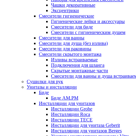
Чашки декоративные
Эксцентрики
Смесители гигиенические
Гигиенические лейки и аксессуары
Смесители для биде
Смесители с гигиеническим душем
Смесители для ванны
Смесители для душа (без излива)
Смесители для раковины
Смесители скрытого монтажа
Изливы встраиваемые
Подключения для шланга
Скрытые монтажные части
Смесители для ванны и душа встраивае
Сушилки для рук
Унитазы и инсталляции
Биде
Биде AM.PM
Инсталляции для унитазов
Инсталляции Grohe
Инсталляции Roca
Инсталляции TECE
Инсталляции для унитаза Geberit
Инсталляции для унитазов Berges