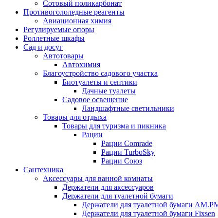
Сотовый поликарбонат
Противогололедные реагенты
Авиационная химия
Регулируемые опоры
Роллетные шкафы
Сад и досуг
Автотовары
Автохимия
Благоустройство садового участка
Биотуалеты и септики
Дачные туалеты
Садовое освещение
Ландшафтные светильники
Товары для отдыха
Товары для туризма и пикника
Рации
Рации Comrade
Рации TurboSky
Рации Союз
Сантехника
Аксессуары для ванной комнаты
Держатели для аксессуаров
Держатели для туалетной бумаги
Держатели для туалетной бумаги AM.P
Держатели для туалетной бумаги Fixsen