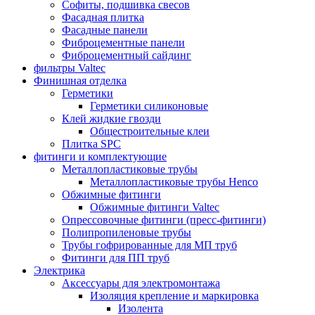
Софиты, подшивка свесов
Фасадная плитка
Фасадные панели
Фиброцементные панели
Фиброцементный сайдинг
фильтры Valtec
Финишная отделка
Герметики
Герметики силиконовые
Клей жидкие гвозди
Общестроительные клеи
Плитка SPC
фитинги и комплектующие
Металлопластиковые трубы
Металлопластиковые трубы Henco
Обжимные фитинги
Обжимные фитинги Valtec
Опрессовочные фитинги (пресс-фитинги)
Полипропиленовые трубы
Трубы гофрированные для МП труб
Фитинги для ПП труб
Электрика
Аксессуары для электромонтажа
Изоляция крепление и маркировка
Изолента