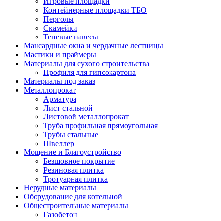
Игровые площадки
Контейнерные площадки ТБО
Перголы
Скамейки
Теневые навесы
Мансардные окна и чердачные лестницы
Мастики и праймеры
Материалы для сухого строительства
Профиля для гипсокартона
Материалы под заказ
Металлопрокат
Арматура
Лист стальной
Листовой металлопрокат
Труба профильная прямоугольная
Трубы стальные
Швеллер
Мощение и Благоустройство
Безшовное покрытие
Резиновая плитка
Тротуарная плитка
Нерудные материалы
Оборудование для котельной
Общестроительные материалы
Газобетон