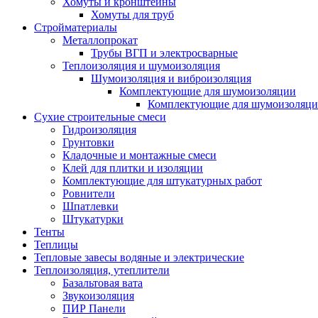
Хомуты и кронштейны
Хомуты для труб
Стройматериалы
Металлопрокат
Трубы ВГП и электросварные
Теплоизоляция и шумоизоляция
Шумоизоляция и виброизоляция
Комплектующие для шумоизоляции
Комплектующие для шумоизоляци
Сухие строительные смеси
Гидроизоляция
Грунтовки
Кладочные и монтажные смеси
Клей для плитки и изоляции
Комплектующие для штукатурных работ
Ровнители
Шпатлевки
Штукатурки
Тенты
Теплицы
Тепловые завесы водяные и электрические
Теплоизоляция, утеплители
Базальтовая вата
Звукоизоляция
ПИР Панели