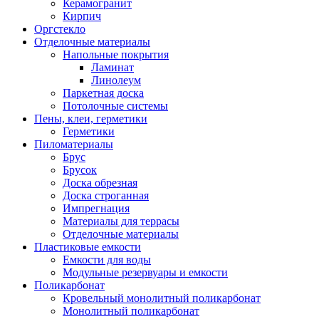
Керамогранит
Кирпич
Оргстекло
Отделочные материалы
Напольные покрытия
Ламинат
Линолеум
Паркетная доска
Потолочные системы
Пены, клеи, герметики
Герметики
Пиломатериалы
Брус
Брусок
Доска обрезная
Доска строганная
Импрегнация
Материалы для террасы
Отделочные материалы
Пластиковые емкости
Емкости для воды
Модульные резервуары и емкости
Поликарбонат
Кровельный монолитный поликарбонат
Монолитный поликарбонат