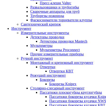
Пресс-клещи Valtec
Развальцовщики и трубогибы
Сварочные аппараты для труб
Труборезы ножницы
Фаскосниматели торцеватели клуппы
Сантехнический крепеж
Инструмент
Измерительные инструменты
Детекторы проводки
Детекторы проводки Mastech
Мультиметры
Мультиметры Proconnect
Прочие измерительные приборы
Ручной инструмент
Монтажный и крепежный инструмент
Отвертки
Отвертки КВТ
Режущий инструмент
Бокорезы
Бокорезы Knipex
Столярно-слесарный инструмент
Пассатижи плоскогубцы круглогубцы
Пассатижи бокорезы кусачки Knip
Пассатижи бокорезы кусачки NW
Пассатижи бокорезы кусачки КВТ