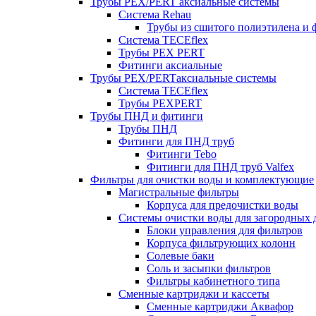
Трубы PEX/PERT аксиальные системы
Система Rehau
Трубы из сшитого полиэтилена и 
Система TECEflex
Трубы PEX PERT
Фитинги аксиальные
Трубы PEX/PERTаксиальные системы
Система TECEflex
Трубы PEXPERT
Трубы ПНД и фитинги
Трубы ПНД
Фитинги для ПНД труб
Фитинги Tebo
Фитинги для ПНД труб Valfex
Фильтры для очистки воды и комплектующие
Магистральные фильтры
Корпуса для предочистки воды
Системы очистки воды для загородных 
Блоки управления для фильтров
Корпуса фильтрующих колонн
Солевые баки
Соль и засыпки фильтров
Фильтры кабинетного типа
Сменные картриджи и кассеты
Сменные картриджи Аквафор