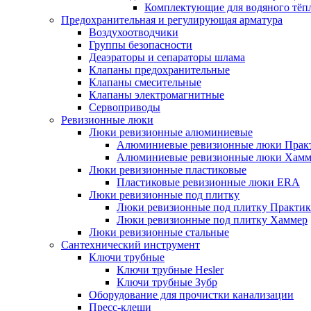
Комплектующие для водяного тёп
Предохранительная и регулирующая арматура
Воздухоотводчики
Группы безопасности
Деаэраторы и сепараторы шлама
Клапаны предохранительные
Клапаны смесительные
Клапаны электромагнитные
Сервоприводы
Ревизионные люки
Люки ревизионные алюминиевые
Алюминиевые ревизионные люки Прак
Алюминиевые ревизионные люки Хамм
Люки ревизионные пластиковые
Пластиковые ревизионные люки ERA
Люки ревизионные под плитку
Люки ревизионные под плитку Практик
Люки ревизионные под плитку Хаммер
Люки ревизионные стальные
Сантехнический инструмент
Ключи трубные
Ключи трубные Hesler
Ключи трубные Зубр
Оборудование для прочистки канализации
Пресс-клещи