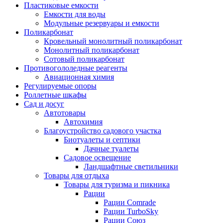
Пластиковые емкости
Емкости для воды
Модульные резервуары и емкости
Поликарбонат
Кровельный монолитный поликарбонат
Монолитный поликарбонат
Сотовый поликарбонат
Противогололедные реагенты
Авиационная химия
Регулируемые опоры
Роллетные шкафы
Сад и досуг
Автотовары
Автохимия
Благоустройство садового участка
Биотуалеты и септики
Дачные туалеты
Садовое освещение
Ландшафтные светильники
Товары для отдыха
Товары для туризма и пикника
Рации
Рации Comrade
Рации TurboSky
Рации Союз