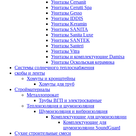
Унитазы Cersanit
Унитазы Cerutti Spa
Унитазы Gesso
Унитазы IDDIS
Унитазы Keramin
Унитазы SANITA
Унитазы Sanita Luxe
Унитазы SANTEK
Унитазы Santeri
Унитазы Vitra
Унитазы и комплектующие Damixa
Унитазы Оскольская керамика
Системы солнечного теплоснабжения
скобы и ленты
Хомуты и кронштейны
Хомуты для труб
Стройматериалы
Металлопрокат
Трубы ВГП и электросварные
Теплоизоляция и шумоизоляция
Шумоизоляция и виброизоляция
Комплектующие для шумоизоляции
Комплектующие для
шумоизоляции SoundGuard
Сухие строительные смеси