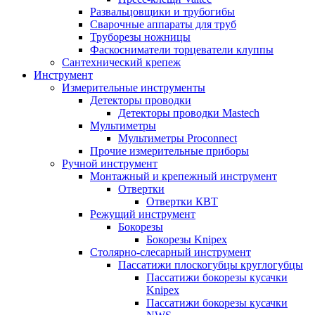
Развальцовщики и трубогибы
Сварочные аппараты для труб
Труборезы ножницы
Фаскосниматели торцеватели клуппы
Сантехнический крепеж
Инструмент
Измерительные инструменты
Детекторы проводки
Детекторы проводки Mastech
Мультиметры
Мультиметры Proconnect
Прочие измерительные приборы
Ручной инструмент
Монтажный и крепежный инструмент
Отвертки
Отвертки КВТ
Режущий инструмент
Бокорезы
Бокорезы Knipex
Столярно-слесарный инструмент
Пассатижи плоскогубцы круглогубцы
Пассатижи бокорезы кусачки
Knipex
Пассатижи бокорезы кусачки