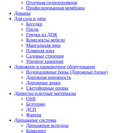
Отсечная гидроизоляция
Профилированная мембрана
Диваны
Для сада и дачи
Беседки
Грили
Грядки из ДПК
Комплекты мебели
Мангальная зона
Пляжная зона
Садовые строения
Уличное хранение
Дорожное и парковочное оборудование
Водоналивные боны (Дорожные блоки)
Дорожная неровность
Дорожные знаки
Светофорные опоры
Древесно-плитные материалы
OSB
Белтермо
ДСП
Фанера
Дренажные системы
Дренажные колодцы
Комплект