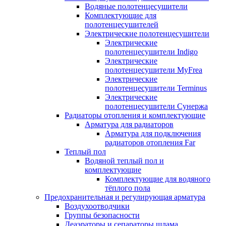
Водяные полотенцесушители
Комплектующие для
полотенцесушителей
Электрические полотенцесушители
Электрические
полотенцесушители Indigo
Электрические
полотенцесушители MyFrea
Электрические
полотенцесушители Terminus
Электрические
полотенцесушители Сунержа
Радиаторы отопления и комплектующие
Арматура для радиаторов
Арматура для подключения
радиаторов отопления Far
Теплый пол
Водяной теплый пол и
комплектующие
Комплектующие для водяного
тёплого пола
Предохранительная и регулирующая арматура
Воздухоотводчики
Группы безопасности
Деаэраторы и сепараторы шлама