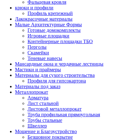
Фальцевая кровля
крюки и профили
Профиль крепежный
Лакокрасочные материалы
Малые Архитектурные Формы
Готовые домокомплекты
Игровые площадки
Контейнерные площадки ТБО
Перголы
Скамейки
Теневые навесы
Мансардные окна и чердачные лестницы
Мастики и праймеры
Материалы для сухого строительства
Профиля для гипсокартона
Материалы под заказ
Металлопрокат
Арматура
Лист стальной
Листовой металлопрокат
Труба профильная прямоугольная
Трубы стальные
Швеллер
Мощение и Благоустройство
Безшовное покрытие