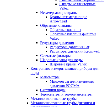
Шкафы коллекторные
Valtec
Незамерзающие краны
Краны незамерзающие
Arrowhead
Обратные клапаны
Обратные клапаны
Обратные клапаны фильтры
Valtec
Редукторы давления
Редукторы давления Far
Редукторы давления Kromwell
Сетчатые фильтры
Шаровые краны для воды
Шаровые краны Valtec
Контрольно-измерительные приборы для
воды
Манометры
Манометры для измерения
давления РОСМА
Счетчики воды
Термометры и термоманометры
Металлопластиковые трубы
Металлопластиковые трубы фитинги и