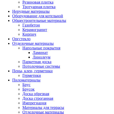
Резиновая плитка
Тротуарная плитка
Нерудные материалы
Оборудование для котельной
Общестроительные материалы
Газобетон
Керамогранит
Кирпич
Оргстекло
Отделочные материалы
Напольные покрытия
Ламинат
Линолеум
Паркетная доска
Потолочные системы
Пены, клеи, герметики
Герметики
Пиломатериалы
Брус
Брусок
Доска обрезная
Доска строганная
Импрегнация
Материалы для террасы
Отделочные материалы