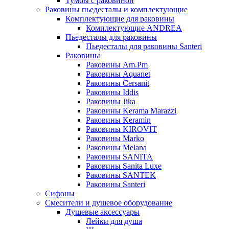
Тумбы с раковиной
Раковины пьедесталы и комплектующие
Комплектующие для раковины
Комплектующие ANDREA
Пьедесталы для раковины
Пьедесталы для раковины Santeri
Раковины
Раковины Am.Pm
Раковины Aquanet
Раковины Cersanit
Раковины Iddis
Раковины Jika
Раковины Kerama Marazzi
Раковины Keramin
Раковины KIROVIT
Раковины Marko
Раковины Melana
Раковины SANITA
Раковины Sanita Luxe
Раковины SANTEK
Раковины Santeri
Сифоны
Смесители и душевое оборудование
Душевые аксессуары
Лейки для душа