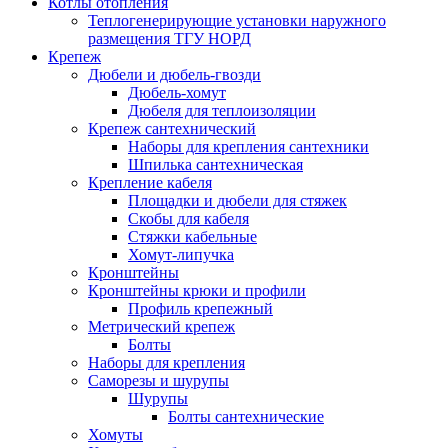
Котлы отопления
Теплогенерирующие установки наружного
размещения ТГУ НОРД
Крепеж
Дюбели и дюбель-гвозди
Дюбель-хомут
Дюбеля для теплоизоляции
Крепеж сантехнический
Наборы для крепления сантехники
Шпилька сантехническая
Крепление кабеля
Площадки и дюбели для стяжек
Скобы для кабеля
Стяжки кабельные
Хомут-липучка
Кронштейны
Кронштейны крюки и профили
Профиль крепежный
Метрический крепеж
Болты
Наборы для крепления
Саморезы и шурупы
Шурупы
Болты сантехнические
Хомуты