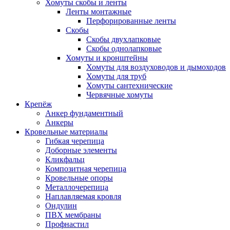
Хомуты скобы и ленты
Ленты монтажные
Перфорированные ленты
Скобы
Скобы двухлапковые
Скобы однолапковые
Хомуты и кронштейны
Хомуты для воздуховодов и дымоходов
Хомуты для труб
Хомуты сантехнические
Червячные хомуты
Крепёж
Анкер фундаментный
Анкеры
Кровельные материалы
Гибкая черепица
Доборные элементы
Кликфальц
Композитная черепица
Кровельные опоры
Металлочерепица
Наплавляемая кровля
Ондулин
ПВХ мембраны
Профнастил