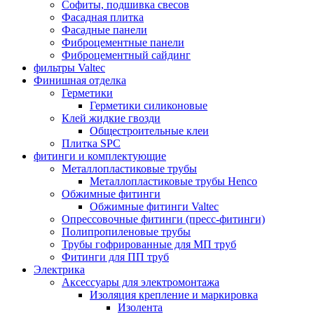
Софиты, подшивка свесов
Фасадная плитка
Фасадные панели
Фиброцементные панели
Фиброцементный сайдинг
фильтры Valtec
Финишная отделка
Герметики
Герметики силиконовые
Клей жидкие гвозди
Общестроительные клеи
Плитка SPC
фитинги и комплектующие
Металлопластиковые трубы
Металлопластиковые трубы Henco
Обжимные фитинги
Обжимные фитинги Valtec
Опрессовочные фитинги (пресс-фитинги)
Полипропиленовые трубы
Трубы гофрированные для МП труб
Фитинги для ПП труб
Электрика
Аксессуары для электромонтажа
Изоляция крепление и маркировка
Изолента