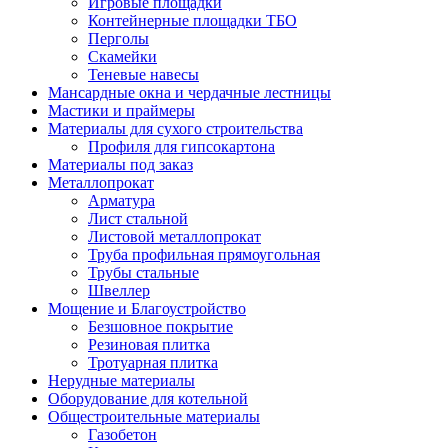
Игровые площадки
Контейнерные площадки ТБО
Перголы
Скамейки
Теневые навесы
Мансардные окна и чердачные лестницы
Мастики и праймеры
Материалы для сухого строительства
Профиля для гипсокартона
Материалы под заказ
Металлопрокат
Арматура
Лист стальной
Листовой металлопрокат
Труба профильная прямоугольная
Трубы стальные
Швеллер
Мощение и Благоустройство
Безшовное покрытие
Резиновая плитка
Тротуарная плитка
Нерудные материалы
Оборудование для котельной
Общестроительные материалы
Газобетон