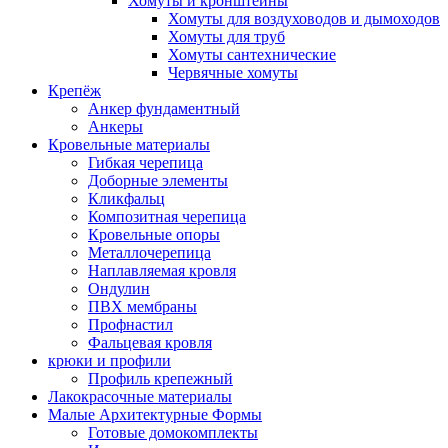
Хомуты и кронштейны
Хомуты для воздуховодов и дымоходов
Хомуты для труб
Хомуты сантехнические
Червячные хомуты
Крепёж
Анкер фундаментный
Анкеры
Кровельные материалы
Гибкая черепица
Доборные элементы
Кликфальц
Композитная черепица
Кровельные опоры
Металлочерепица
Наплавляемая кровля
Ондулин
ПВХ мембраны
Профнастил
Фальцевая кровля
крюки и профили
Профиль крепежный
Лакокрасочные материалы
Малые Архитектурные Формы
Готовые домокомплекты