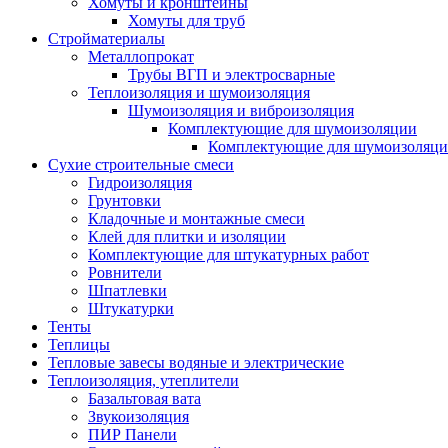
Хомуты и кронштейны
Хомуты для труб
Стройматериалы
Металлопрокат
Трубы ВГП и электросварные
Теплоизоляция и шумоизоляция
Шумоизоляция и виброизоляция
Комплектующие для шумоизоляции
Комплектующие для шумоизоляци
Сухие строительные смеси
Гидроизоляция
Грунтовки
Кладочные и монтажные смеси
Клей для плитки и изоляции
Комплектующие для штукатурных работ
Ровнители
Шпатлевки
Штукатурки
Тенты
Теплицы
Тепловые завесы водяные и электрические
Теплоизоляция, утеплители
Базальтовая вата
Звукоизоляция
ПИР Панели