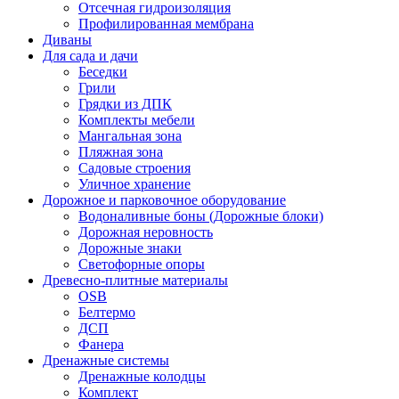
Отсечная гидроизоляция
Профилированная мембрана
Диваны
Для сада и дачи
Беседки
Грили
Грядки из ДПК
Комплекты мебели
Мангальная зона
Пляжная зона
Садовые строения
Уличное хранение
Дорожное и парковочное оборудование
Водоналивные боны (Дорожные блоки)
Дорожная неровность
Дорожные знаки
Светофорные опоры
Древесно-плитные материалы
OSB
Белтермо
ДСП
Фанера
Дренажные системы
Дренажные колодцы
Комплект