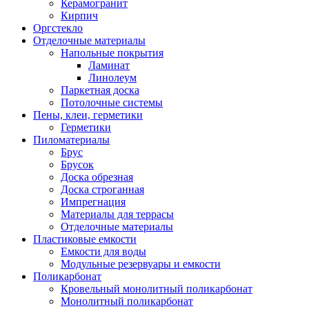
Керамогранит
Кирпич
Оргстекло
Отделочные материалы
Напольные покрытия
Ламинат
Линолеум
Паркетная доска
Потолочные системы
Пены, клеи, герметики
Герметики
Пиломатериалы
Брус
Брусок
Доска обрезная
Доска строганная
Импрегнация
Материалы для террасы
Отделочные материалы
Пластиковые емкости
Емкости для воды
Модульные резервуары и емкости
Поликарбонат
Кровельный монолитный поликарбонат
Монолитный поликарбонат