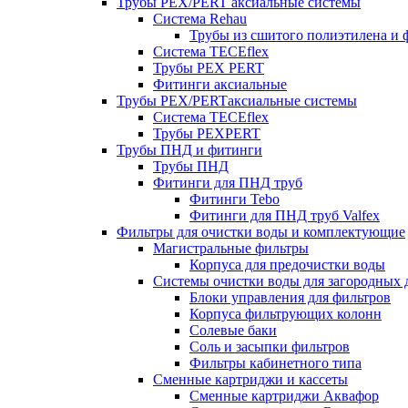
Трубы PEX/PERT аксиальные системы
Система Rehau
Трубы из сшитого полиэтилена и 
Система TECEflex
Трубы PEX PERT
Фитинги аксиальные
Трубы PEX/PERTаксиальные системы
Система TECEflex
Трубы PEXPERT
Трубы ПНД и фитинги
Трубы ПНД
Фитинги для ПНД труб
Фитинги Tebo
Фитинги для ПНД труб Valfex
Фильтры для очистки воды и комплектующие
Магистральные фильтры
Корпуса для предочистки воды
Системы очистки воды для загородных 
Блоки управления для фильтров
Корпуса фильтрующих колонн
Солевые баки
Соль и засыпки фильтров
Фильтры кабинетного типа
Сменные картриджи и кассеты
Сменные картриджи Аквафор