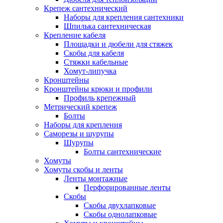
Крепеж сантехнический
Наборы для крепления сантехники
Шпилька сантехническая
Крепление кабеля
Площадки и дюбели для стяжек
Скобы для кабеля
Стяжки кабельные
Хомут-липучка
Кронштейны
Кронштейны крюки и профили
Профиль крепежный
Метрический крепеж
Болты
Наборы для крепления
Саморезы и шурупы
Шурупы
Болты сантехнические
Хомуты
Хомуты скобы и ленты
Ленты монтажные
Перфорированные ленты
Скобы
Скобы двухлапковые
Скобы однолапковые