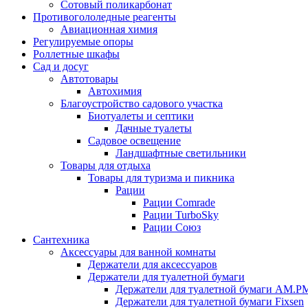
Сотовый поликарбонат
Противогололедные реагенты
Авиационная химия
Регулируемые опоры
Роллетные шкафы
Сад и досуг
Автотовары
Автохимия
Благоустройство садового участка
Биотуалеты и септики
Дачные туалеты
Садовое освещение
Ландшафтные светильники
Товары для отдыха
Товары для туризма и пикника
Рации
Рации Comrade
Рации TurboSky
Рации Союз
Сантехника
Аксессуары для ванной комнаты
Держатели для аксессуаров
Держатели для туалетной бумаги
Держатели для туалетной бумаги AM.P
Держатели для туалетной бумаги Fixsen