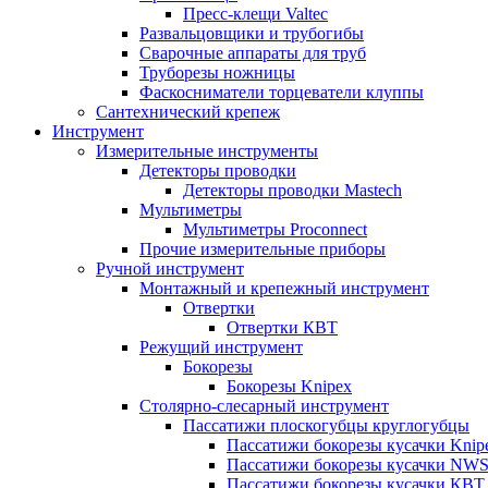
Пресс-клещи Valtec
Развальцовщики и трубогибы
Сварочные аппараты для труб
Труборезы ножницы
Фаскосниматели торцеватели клуппы
Сантехнический крепеж
Инструмент
Измерительные инструменты
Детекторы проводки
Детекторы проводки Mastech
Мультиметры
Мультиметры Proconnect
Прочие измерительные приборы
Ручной инструмент
Монтажный и крепежный инструмент
Отвертки
Отвертки КВТ
Режущий инструмент
Бокорезы
Бокорезы Knipex
Столярно-слесарный инструмент
Пассатижи плоскогубцы круглогубцы
Пассатижи бокорезы кусачки Knip
Пассатижи бокорезы кусачки NW
Пассатижи бокорезы кусачки КВТ