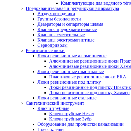
Комплектующие для водяного тёп
Предохранительная и регулирующая арматура
Воздухоотводчики
Группы безопасности
Деаэраторы и сепараторы шлама
Клапаны предохранительные
Клапаны смесительные
Клапаны электромагнитные
Сервоприводы
Ревизионные люки
Люки ревизионные алюминиевые
Алюминиевые ревизионные люки Прак
Алюминиевые ревизионные люки Хамм
Люки ревизионные пластиковые
Пластиковые ревизионные люки ERA
Люки ревизионные под плитку
Люки ревизионные под плитку Практик
Люки ревизионные под плитку Хаммер
Люки ревизионные стальные
Сантехнический инструмент
Ключи трубные
Ключи трубные Hesler
Ключи трубные Зубр
Оборудование для прочистки канализации
Пресс-клещи