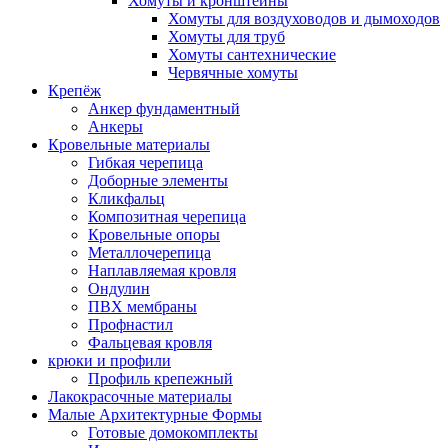
Хомуты и кронштейны
Хомуты для воздуховодов и дымоходов
Хомуты для труб
Хомуты сантехнические
Червячные хомуты
Крепёж
Анкер фундаментный
Анкеры
Кровельные материалы
Гибкая черепица
Доборные элементы
Кликфальц
Композитная черепица
Кровельные опоры
Металлочерепица
Наплавляемая кровля
Ондулин
ПВХ мембраны
Профнастил
Фальцевая кровля
крюки и профили
Профиль крепежный
Лакокрасочные материалы
Малые Архитектурные Формы
Готовые домокомплекты