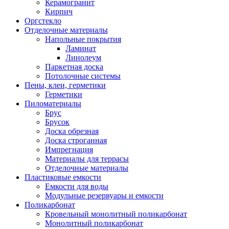
Керамогранит
Кирпич
Оргстекло
Отделочные материалы
Напольные покрытия
Ламинат
Линолеум
Паркетная доска
Потолочные системы
Пены, клеи, герметики
Герметики
Пиломатериалы
Брус
Брусок
Доска обрезная
Доска строганная
Импрегнация
Материалы для террасы
Отделочные материалы
Пластиковые емкости
Емкости для воды
Модульные резервуары и емкости
Поликарбонат
Кровельный монолитный поликарбонат
Монолитный поликарбонат