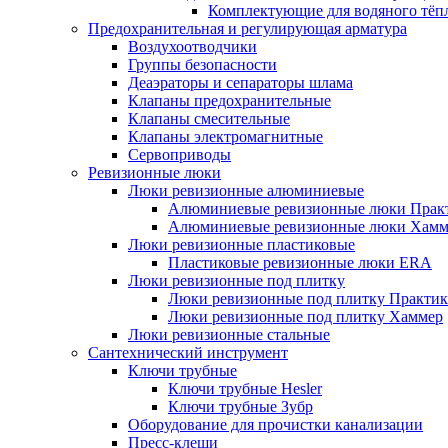
Комплектующие для водяного тёп
Предохранительная и регулирующая арматура
Воздухоотводчики
Группы безопасности
Деаэраторы и сепараторы шлама
Клапаны предохранительные
Клапаны смесительные
Клапаны электромагнитные
Сервоприводы
Ревизионные люки
Люки ревизионные алюминиевые
Алюминиевые ревизионные люки Прак
Алюминиевые ревизионные люки Хамм
Люки ревизионные пластиковые
Пластиковые ревизионные люки ERA
Люки ревизионные под плитку
Люки ревизионные под плитку Практик
Люки ревизионные под плитку Хаммер
Люки ревизионные стальные
Сантехнический инструмент
Ключи трубные
Ключи трубные Hesler
Ключи трубные Зубр
Оборудование для прочистки канализации
Пресс-клещи