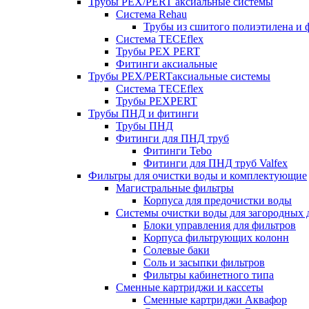
Трубы PEX/PERT аксиальные системы
Система Rehau
Трубы из сшитого полиэтилена и 
Система TECEflex
Трубы PEX PERT
Фитинги аксиальные
Трубы PEX/PERTаксиальные системы
Система TECEflex
Трубы PEXPERT
Трубы ПНД и фитинги
Трубы ПНД
Фитинги для ПНД труб
Фитинги Tebo
Фитинги для ПНД труб Valfex
Фильтры для очистки воды и комплектующие
Магистральные фильтры
Корпуса для предочистки воды
Системы очистки воды для загородных 
Блоки управления для фильтров
Корпуса фильтрующих колонн
Солевые баки
Соль и засыпки фильтров
Фильтры кабинетного типа
Сменные картриджи и кассеты
Сменные картриджи Аквафор