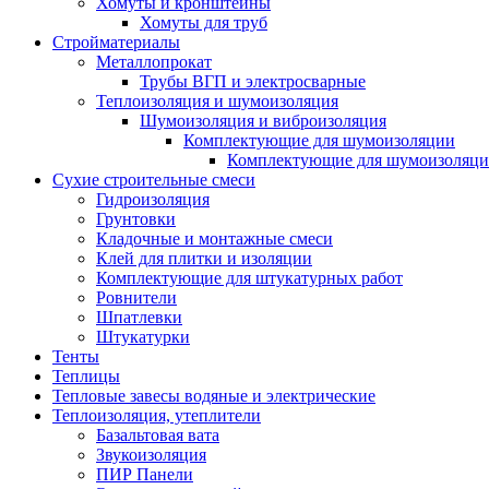
Хомуты и кронштейны
Хомуты для труб
Стройматериалы
Металлопрокат
Трубы ВГП и электросварные
Теплоизоляция и шумоизоляция
Шумоизоляция и виброизоляция
Комплектующие для шумоизоляции
Комплектующие для шумоизоляци
Сухие строительные смеси
Гидроизоляция
Грунтовки
Кладочные и монтажные смеси
Клей для плитки и изоляции
Комплектующие для штукатурных работ
Ровнители
Шпатлевки
Штукатурки
Тенты
Теплицы
Тепловые завесы водяные и электрические
Теплоизоляция, утеплители
Базальтовая вата
Звукоизоляция
ПИР Панели