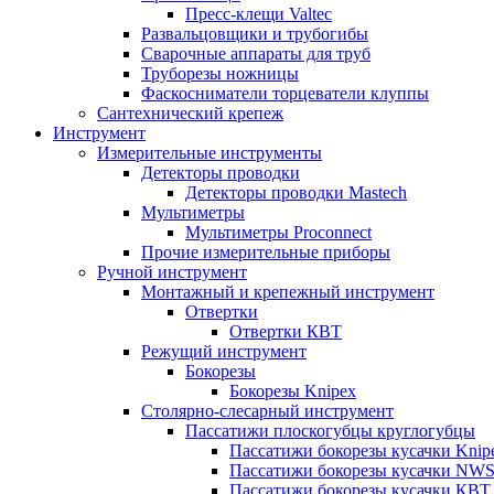
Пресс-клещи Valtec
Развальцовщики и трубогибы
Сварочные аппараты для труб
Труборезы ножницы
Фаскосниматели торцеватели клуппы
Сантехнический крепеж
Инструмент
Измерительные инструменты
Детекторы проводки
Детекторы проводки Mastech
Мультиметры
Мультиметры Proconnect
Прочие измерительные приборы
Ручной инструмент
Монтажный и крепежный инструмент
Отвертки
Отвертки КВТ
Режущий инструмент
Бокорезы
Бокорезы Knipex
Столярно-слесарный инструмент
Пассатижи плоскогубцы круглогубцы
Пассатижи бокорезы кусачки Knip
Пассатижи бокорезы кусачки NW
Пассатижи бокорезы кусачки КВТ