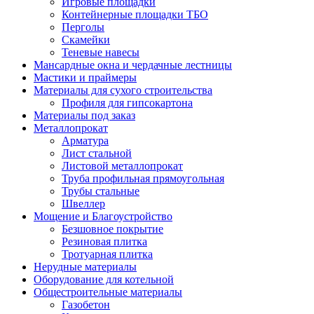
Игровые площадки
Контейнерные площадки ТБО
Перголы
Скамейки
Теневые навесы
Мансардные окна и чердачные лестницы
Мастики и праймеры
Материалы для сухого строительства
Профиля для гипсокартона
Материалы под заказ
Металлопрокат
Арматура
Лист стальной
Листовой металлопрокат
Труба профильная прямоугольная
Трубы стальные
Швеллер
Мощение и Благоустройство
Безшовное покрытие
Резиновая плитка
Тротуарная плитка
Нерудные материалы
Оборудование для котельной
Общестроительные материалы
Газобетон