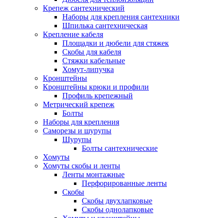
Крепеж сантехнический
Наборы для крепления сантехники
Шпилька сантехническая
Крепление кабеля
Площадки и дюбели для стяжек
Скобы для кабеля
Стяжки кабельные
Хомут-липучка
Кронштейны
Кронштейны крюки и профили
Профиль крепежный
Метрический крепеж
Болты
Наборы для крепления
Саморезы и шурупы
Шурупы
Болты сантехнические
Хомуты
Хомуты скобы и ленты
Ленты монтажные
Перфорированные ленты
Скобы
Скобы двухлапковые
Скобы однолапковые