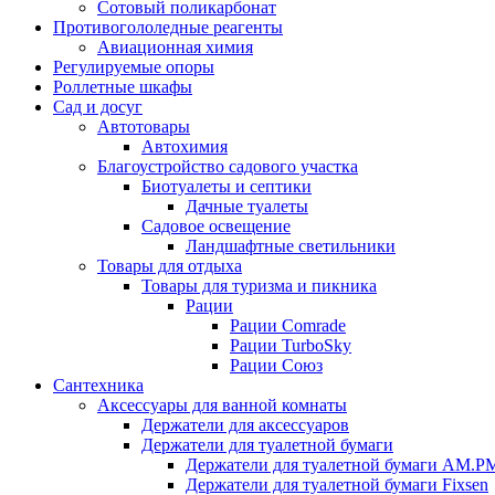
Сотовый поликарбонат
Противогололедные реагенты
Авиационная химия
Регулируемые опоры
Роллетные шкафы
Сад и досуг
Автотовары
Автохимия
Благоустройство садового участка
Биотуалеты и септики
Дачные туалеты
Садовое освещение
Ландшафтные светильники
Товары для отдыха
Товары для туризма и пикника
Рации
Рации Comrade
Рации TurboSky
Рации Союз
Сантехника
Аксессуары для ванной комнаты
Держатели для аксессуаров
Держатели для туалетной бумаги
Держатели для туалетной бумаги AM.P
Держатели для туалетной бумаги Fixsen