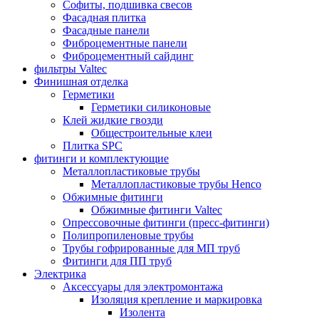
Софиты, подшивка свесов
Фасадная плитка
Фасадные панели
Фиброцементные панели
Фиброцементный сайдинг
фильтры Valtec
Финишная отделка
Герметики
Герметики силиконовые
Клей жидкие гвозди
Общестроительные клеи
Плитка SPC
фитинги и комплектующие
Металлопластиковые трубы
Металлопластиковые трубы Henco
Обжимные фитинги
Обжимные фитинги Valtec
Опрессовочные фитинги (пресс-фитинги)
Полипропиленовые трубы
Трубы гофрированные для МП труб
Фитинги для ПП труб
Электрика
Аксессуары для электромонтажа
Изоляция крепление и маркировка
Изолента