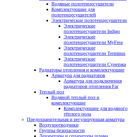
Водяные полотенцесушители
Комплектующие для
полотенцесушителей
Электрические полотенцесушители
Электрические
полотенцесушители Indigo
Электрические
полотенцесушители MyFrea
Электрические
полотенцесушители Terminus
Электрические
полотенцесушители Сунержа
Радиаторы отопления и комплектующие
Арматура для радиаторов
Арматура для подключения
радиаторов отопления Far
Теплый пол
Водяной теплый пол и
комплектующие
Комплектующие для водяного
тёплого пола
Предохранительная и регулирующая арматура
Воздухоотводчики
Группы безопасности
Деаэраторы и сепараторы шлама