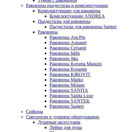
Тумбы с раковиной
Раковины пьедесталы и комплектующие
Комплектующие для раковины
Комплектующие ANDREA
Пьедесталы для раковины
Пьедесталы для раковины Santeri
Раковины
Раковины Am.Pm
Раковины Aquanet
Раковины Cersanit
Раковины Iddis
Раковины Jika
Раковины Kerama Marazzi
Раковины Keramin
Раковины KIROVIT
Раковины Marko
Раковины Melana
Раковины SANITA
Раковины Sanita Luxe
Раковины SANTEK
Раковины Santeri
Сифоны
Смесители и душевое оборудование
Душевые аксессуары
Лейки для душа