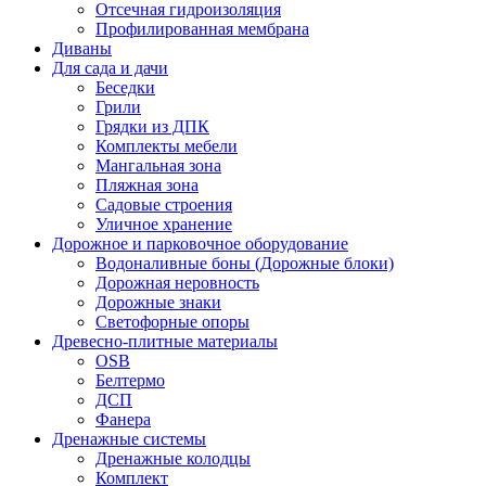
Отсечная гидроизоляция
Профилированная мембрана
Диваны
Для сада и дачи
Беседки
Грили
Грядки из ДПК
Комплекты мебели
Мангальная зона
Пляжная зона
Садовые строения
Уличное хранение
Дорожное и парковочное оборудование
Водоналивные боны (Дорожные блоки)
Дорожная неровность
Дорожные знаки
Светофорные опоры
Древесно-плитные материалы
OSB
Белтермо
ДСП
Фанера
Дренажные системы
Дренажные колодцы
Комплект