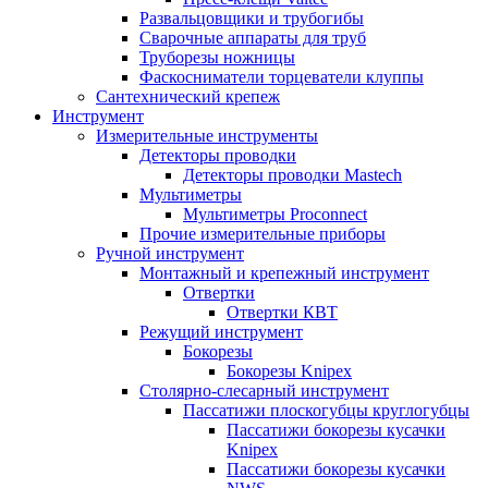
Развальцовщики и трубогибы
Сварочные аппараты для труб
Труборезы ножницы
Фаскосниматели торцеватели клуппы
Сантехнический крепеж
Инструмент
Измерительные инструменты
Детекторы проводки
Детекторы проводки Mastech
Мультиметры
Мультиметры Proconnect
Прочие измерительные приборы
Ручной инструмент
Монтажный и крепежный инструмент
Отвертки
Отвертки КВТ
Режущий инструмент
Бокорезы
Бокорезы Knipex
Столярно-слесарный инструмент
Пассатижи плоскогубцы круглогубцы
Пассатижи бокорезы кусачки
Knipex
Пассатижи бокорезы кусачки