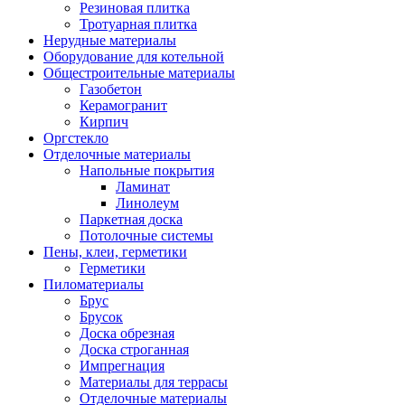
Резиновая плитка
Тротуарная плитка
Нерудные материалы
Оборудование для котельной
Общестроительные материалы
Газобетон
Керамогранит
Кирпич
Оргстекло
Отделочные материалы
Напольные покрытия
Ламинат
Линолеум
Паркетная доска
Потолочные системы
Пены, клеи, герметики
Герметики
Пиломатериалы
Брус
Брусок
Доска обрезная
Доска строганная
Импрегнация
Материалы для террасы
Отделочные материалы