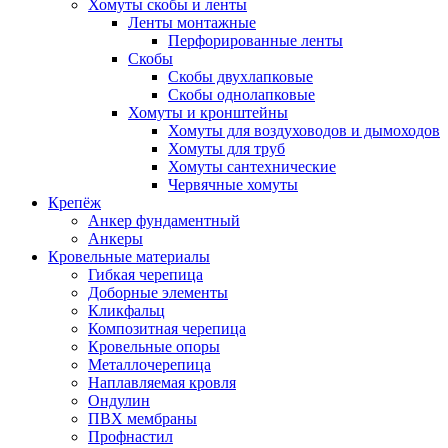
Хомуты скобы и ленты
Ленты монтажные
Перфорированные ленты
Скобы
Скобы двухлапковые
Скобы однолапковые
Хомуты и кронштейны
Хомуты для воздуховодов и дымоходов
Хомуты для труб
Хомуты сантехнические
Червячные хомуты
Крепёж
Анкер фундаментный
Анкеры
Кровельные материалы
Гибкая черепица
Доборные элементы
Кликфальц
Композитная черепица
Кровельные опоры
Металлочерепица
Наплавляемая кровля
Ондулин
ПВХ мембраны
Профнастил