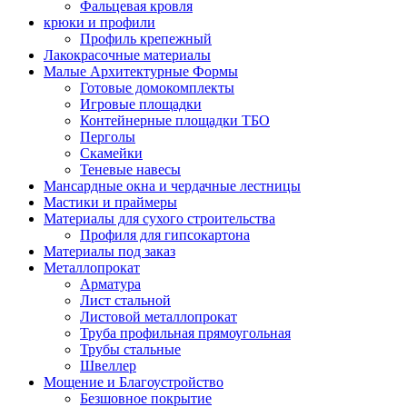
Фальцевая кровля
крюки и профили
Профиль крепежный
Лакокрасочные материалы
Малые Архитектурные Формы
Готовые домокомплекты
Игровые площадки
Контейнерные площадки ТБО
Перголы
Скамейки
Теневые навесы
Мансардные окна и чердачные лестницы
Мастики и праймеры
Материалы для сухого строительства
Профиля для гипсокартона
Материалы под заказ
Металлопрокат
Арматура
Лист стальной
Листовой металлопрокат
Труба профильная прямоугольная
Трубы стальные
Швеллер
Мощение и Благоустройство
Безшовное покрытие