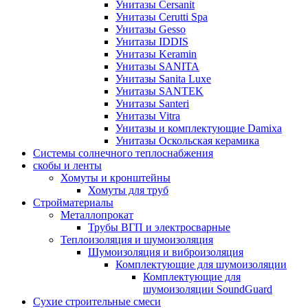
Унитазы Cersanit
Унитазы Cerutti Spa
Унитазы Gesso
Унитазы IDDIS
Унитазы Keramin
Унитазы SANITA
Унитазы Sanita Luxe
Унитазы SANTEK
Унитазы Santeri
Унитазы Vitra
Унитазы и комплектующие Damixa
Унитазы Оскольская керамика
Системы солнечного теплоснабжения
скобы и ленты
Хомуты и кронштейны
Хомуты для труб
Стройматериалы
Металлопрокат
Трубы ВГП и электросварные
Теплоизоляция и шумоизоляция
Шумоизоляция и виброизоляция
Комплектующие для шумоизоляции
Комплектующие для
шумоизоляции SoundGuard
Сухие строительные смеси