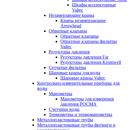
Шкафы коллекторные
Valtec
Незамерзающие краны
Краны незамерзающие
Arrowhead
Обратные клапаны
Обратные клапаны
Обратные клапаны фильтры
Valtec
Редукторы давления
Редукторы давления Far
Редукторы давления Kromwell
Сетчатые фильтры
Шаровые краны для воды
Шаровые краны Valtec
Контрольно-измерительные приборы для
воды
Манометры
Манометры для измерения
давления РОСМА
Счетчики воды
Термометры и термоманометры
Металлопластиковые трубы
Металлопластиковые трубы фитинги и