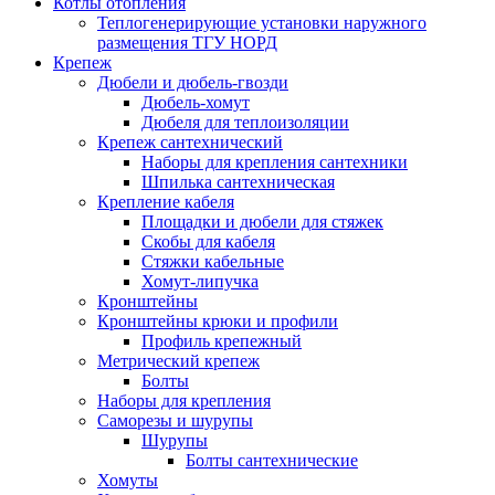
Котлы отопления
Теплогенерирующие установки наружного
размещения ТГУ НОРД
Крепеж
Дюбели и дюбель-гвозди
Дюбель-хомут
Дюбеля для теплоизоляции
Крепеж сантехнический
Наборы для крепления сантехники
Шпилька сантехническая
Крепление кабеля
Площадки и дюбели для стяжек
Скобы для кабеля
Стяжки кабельные
Хомут-липучка
Кронштейны
Кронштейны крюки и профили
Профиль крепежный
Метрический крепеж
Болты
Наборы для крепления
Саморезы и шурупы
Шурупы
Болты сантехнические
Хомуты