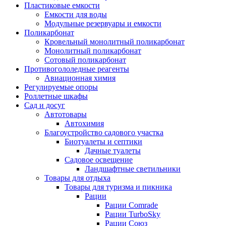
Пластиковые емкости
Емкости для воды
Модульные резервуары и емкости
Поликарбонат
Кровельный монолитный поликарбонат
Монолитный поликарбонат
Сотовый поликарбонат
Противогололедные реагенты
Авиационная химия
Регулируемые опоры
Роллетные шкафы
Сад и досуг
Автотовары
Автохимия
Благоустройство садового участка
Биотуалеты и септики
Дачные туалеты
Садовое освещение
Ландшафтные светильники
Товары для отдыха
Товары для туризма и пикника
Рации
Рации Comrade
Рации TurboSky
Рации Союз