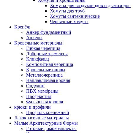
Хомуты и кронштейны
Хомуты для воздуховодов и дымоходов
Хомуты для труб
Хомуты сантехнические
Червячные хомуты
Крепёж
Анкер фундаментный
Анкеры
Кровельные материалы
Гибкая черепица
Доборные элементы
Кликфальц
Композитная черепица
Кровельные опоры
Металлочерепица
Наплавляемая кровля
Ондулин
ПВХ мембраны
Профнастил
Фальцевая кровля
крюки и профили
Профиль крепежный
Лакокрасочные материалы
Малые Архитектурные Формы
Готовые домокомплекты