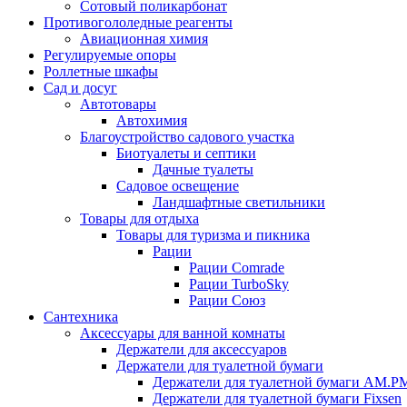
Сотовый поликарбонат
Противогололедные реагенты
Авиационная химия
Регулируемые опоры
Роллетные шкафы
Сад и досуг
Автотовары
Автохимия
Благоустройство садового участка
Биотуалеты и септики
Дачные туалеты
Садовое освещение
Ландшафтные светильники
Товары для отдыха
Товары для туризма и пикника
Рации
Рации Comrade
Рации TurboSky
Рации Союз
Сантехника
Аксессуары для ванной комнаты
Держатели для аксессуаров
Держатели для туалетной бумаги
Держатели для туалетной бумаги AM.P
Держатели для туалетной бумаги Fixsen