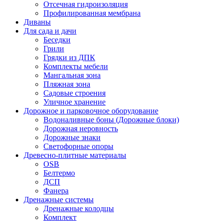
Отсечная гидроизоляция
Профилированная мембрана
Диваны
Для сада и дачи
Беседки
Грили
Грядки из ДПК
Комплекты мебели
Мангальная зона
Пляжная зона
Садовые строения
Уличное хранение
Дорожное и парковочное оборудование
Водоналивные боны (Дорожные блоки)
Дорожная неровность
Дорожные знаки
Светофорные опоры
Древесно-плитные материалы
OSB
Белтермо
ДСП
Фанера
Дренажные системы
Дренажные колодцы
Комплект