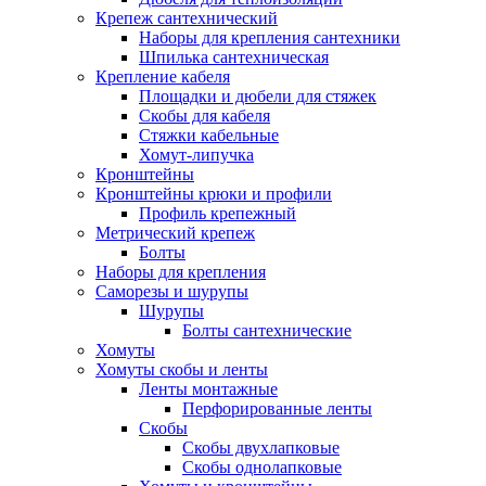
Крепеж сантехнический
Наборы для крепления сантехники
Шпилька сантехническая
Крепление кабеля
Площадки и дюбели для стяжек
Скобы для кабеля
Стяжки кабельные
Хомут-липучка
Кронштейны
Кронштейны крюки и профили
Профиль крепежный
Метрический крепеж
Болты
Наборы для крепления
Саморезы и шурупы
Шурупы
Болты сантехнические
Хомуты
Хомуты скобы и ленты
Ленты монтажные
Перфорированные ленты
Скобы
Скобы двухлапковые
Скобы однолапковые