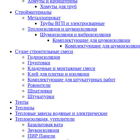
Хомуты и кронштейны
Хомуты для труб
Стройматериалы
Металлопрокат
Трубы ВГП и электросварные
Теплоизоляция и шумоизоляция
Шумоизоляция и виброизоляция
Комплектующие для шумоизоляции
Комплектующие для шумоизоляци
Сухие строительные смеси
Гидроизоляция
Грунтовки
Кладочные и монтажные смеси
Клей для плитки и изоляции
Комплектующие для штукатурных работ
Ровнители
Шпатлевки
Штукатурки
Тенты
Теплицы
Тепловые завесы водяные и электрические
Теплоизоляция, утеплители
Базальтовая вата
Звукоизоляция
ПИР Панели