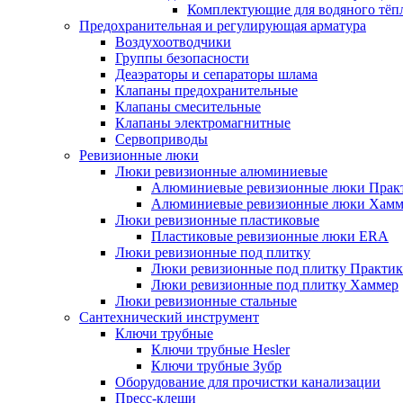
Комплектующие для водяного тёп
Предохранительная и регулирующая арматура
Воздухоотводчики
Группы безопасности
Деаэраторы и сепараторы шлама
Клапаны предохранительные
Клапаны смесительные
Клапаны электромагнитные
Сервоприводы
Ревизионные люки
Люки ревизионные алюминиевые
Алюминиевые ревизионные люки Прак
Алюминиевые ревизионные люки Хамм
Люки ревизионные пластиковые
Пластиковые ревизионные люки ERA
Люки ревизионные под плитку
Люки ревизионные под плитку Практик
Люки ревизионные под плитку Хаммер
Люки ревизионные стальные
Сантехнический инструмент
Ключи трубные
Ключи трубные Hesler
Ключи трубные Зубр
Оборудование для прочистки канализации
Пресс-клещи