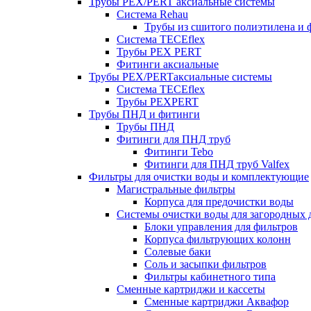
Трубы PEX/PERT аксиальные системы
Система Rehau
Трубы из сшитого полиэтилена и 
Система TECEflex
Трубы PEX PERT
Фитинги аксиальные
Трубы PEX/PERTаксиальные системы
Система TECEflex
Трубы PEXPERT
Трубы ПНД и фитинги
Трубы ПНД
Фитинги для ПНД труб
Фитинги Tebo
Фитинги для ПНД труб Valfex
Фильтры для очистки воды и комплектующие
Магистральные фильтры
Корпуса для предочистки воды
Системы очистки воды для загородных 
Блоки управления для фильтров
Корпуса фильтрующих колонн
Солевые баки
Соль и засыпки фильтров
Фильтры кабинетного типа
Сменные картриджи и кассеты
Сменные картриджи Аквафор