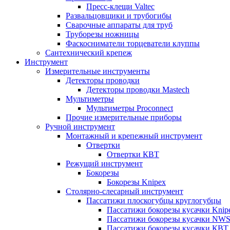
Пресс-клещи Valtec
Развальцовщики и трубогибы
Сварочные аппараты для труб
Труборезы ножницы
Фаскосниматели торцеватели клуппы
Сантехнический крепеж
Инструмент
Измерительные инструменты
Детекторы проводки
Детекторы проводки Mastech
Мультиметры
Мультиметры Proconnect
Прочие измерительные приборы
Ручной инструмент
Монтажный и крепежный инструмент
Отвертки
Отвертки КВТ
Режущий инструмент
Бокорезы
Бокорезы Knipex
Столярно-слесарный инструмент
Пассатижи плоскогубцы круглогубцы
Пассатижи бокорезы кусачки Knip
Пассатижи бокорезы кусачки NW
Пассатижи бокорезы кусачки КВТ