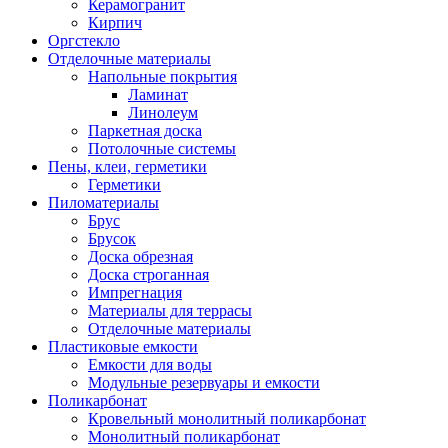
Керамогранит
Кирпич
Оргстекло
Отделочные материалы
Напольные покрытия
Ламинат
Линолеум
Паркетная доска
Потолочные системы
Пены, клеи, герметики
Герметики
Пиломатериалы
Брус
Брусок
Доска обрезная
Доска строганная
Импрегнация
Материалы для террасы
Отделочные материалы
Пластиковые емкости
Емкости для воды
Модульные резервуары и емкости
Поликарбонат
Кровельный монолитный поликарбонат
Монолитный поликарбонат