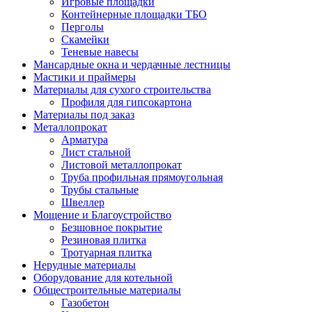
Игровые площадки
Контейнерные площадки ТБО
Перголы
Скамейки
Теневые навесы
Мансардные окна и чердачные лестницы
Мастики и праймеры
Материалы для сухого строительства
Профиля для гипсокартона
Материалы под заказ
Металлопрокат
Арматура
Лист стальной
Листовой металлопрокат
Труба профильная прямоугольная
Трубы стальные
Швеллер
Мощение и Благоустройство
Безшовное покрытие
Резиновая плитка
Тротуарная плитка
Нерудные материалы
Оборудование для котельной
Общестроительные материалы
Газобетон