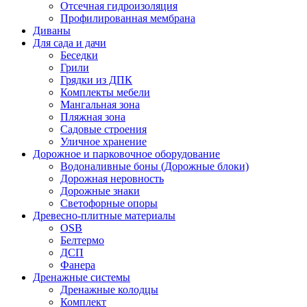
Отсечная гидроизоляция
Профилированная мембрана
Диваны
Для сада и дачи
Беседки
Грили
Грядки из ДПК
Комплекты мебели
Мангальная зона
Пляжная зона
Садовые строения
Уличное хранение
Дорожное и парковочное оборудование
Водоналивные боны (Дорожные блоки)
Дорожная неровность
Дорожные знаки
Светофорные опоры
Древесно-плитные материалы
OSB
Белтермо
ДСП
Фанера
Дренажные системы
Дренажные колодцы
Комплект