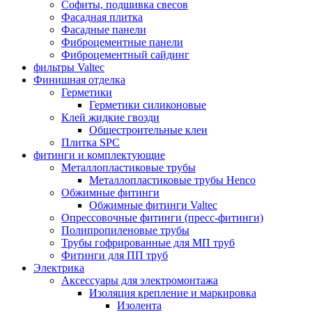
Софиты, подшивка свесов
Фасадная плитка
Фасадные панели
Фиброцементные панели
Фиброцементный сайдинг
фильтры Valtec
Финишная отделка
Герметики
Герметики силиконовые
Клей жидкие гвозди
Общестроительные клеи
Плитка SPC
фитинги и комплектующие
Металлопластиковые трубы
Металлопластиковые трубы Henco
Обжимные фитинги
Обжимные фитинги Valtec
Опрессовочные фитинги (пресс-фитинги)
Полипропиленовые трубы
Трубы гофрированные для МП труб
Фитинги для ПП труб
Электрика
Аксессуары для электромонтажа
Изоляция крепление и маркировка
Изолента