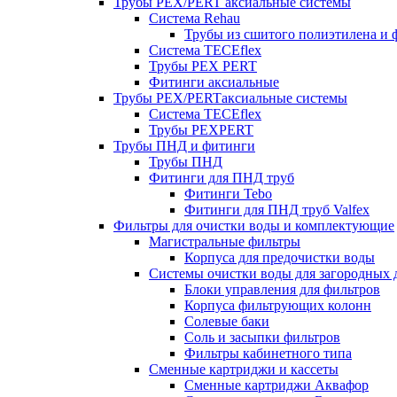
Трубы PEX/PERT аксиальные системы
Система Rehau
Трубы из сшитого полиэтилена и 
Система TECEflex
Трубы PEX PERT
Фитинги аксиальные
Трубы PEX/PERTаксиальные системы
Система TECEflex
Трубы PEXPERT
Трубы ПНД и фитинги
Трубы ПНД
Фитинги для ПНД труб
Фитинги Tebo
Фитинги для ПНД труб Valfex
Фильтры для очистки воды и комплектующие
Магистральные фильтры
Корпуса для предочистки воды
Системы очистки воды для загородных 
Блоки управления для фильтров
Корпуса фильтрующих колонн
Солевые баки
Соль и засыпки фильтров
Фильтры кабинетного типа
Сменные картриджи и кассеты
Сменные картриджи Аквафор