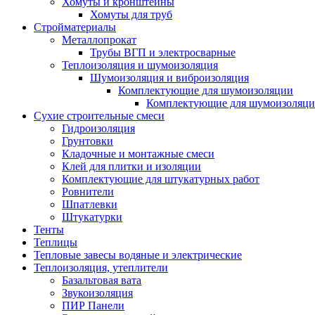
Хомуты и кронштейны
Хомуты для труб
Стройматериалы
Металлопрокат
Трубы ВГП и электросварные
Теплоизоляция и шумоизоляция
Шумоизоляция и виброизоляция
Комплектующие для шумоизоляции
Комплектующие для шумоизоляци
Сухие строительные смеси
Гидроизоляция
Грунтовки
Кладочные и монтажные смеси
Клей для плитки и изоляции
Комплектующие для штукатурных работ
Ровнители
Шпатлевки
Штукатурки
Тенты
Теплицы
Тепловые завесы водяные и электрические
Теплоизоляция, утеплители
Базальтовая вата
Звукоизоляция
ПИР Панели