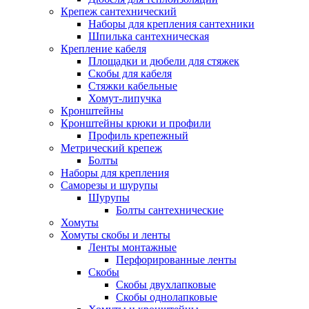
Крепеж сантехнический
Наборы для крепления сантехники
Шпилька сантехническая
Крепление кабеля
Площадки и дюбели для стяжек
Скобы для кабеля
Стяжки кабельные
Хомут-липучка
Кронштейны
Кронштейны крюки и профили
Профиль крепежный
Метрический крепеж
Болты
Наборы для крепления
Саморезы и шурупы
Шурупы
Болты сантехнические
Хомуты
Хомуты скобы и ленты
Ленты монтажные
Перфорированные ленты
Скобы
Скобы двухлапковые
Скобы однолапковые