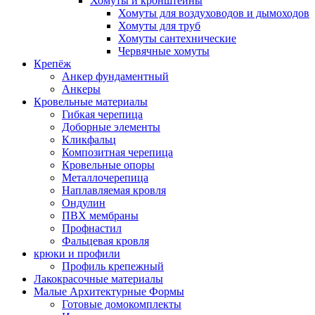
Хомуты и кронштейны
Хомуты для воздуховодов и дымоходов
Хомуты для труб
Хомуты сантехнические
Червячные хомуты
Крепёж
Анкер фундаментный
Анкеры
Кровельные материалы
Гибкая черепица
Доборные элементы
Кликфальц
Композитная черепица
Кровельные опоры
Металлочерепица
Наплавляемая кровля
Ондулин
ПВХ мембраны
Профнастил
Фальцевая кровля
крюки и профили
Профиль крепежный
Лакокрасочные материалы
Малые Архитектурные Формы
Готовые домокомплекты