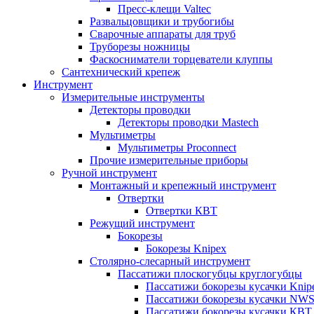
Пресс-клещи Valtec
Развальцовщики и трубогибы
Сварочные аппараты для труб
Труборезы ножницы
Фаскосниматели торцеватели клуппы
Сантехнический крепеж
Инструмент
Измерительные инструменты
Детекторы проводки
Детекторы проводки Mastech
Мультиметры
Мультиметры Proconnect
Прочие измерительные приборы
Ручной инструмент
Монтажный и крепежный инструмент
Отвертки
Отвертки КВТ
Режущий инструмент
Бокорезы
Бокорезы Knipex
Столярно-слесарный инструмент
Пассатижи плоскогубцы круглогубцы
Пассатижи бокорезы кусачки Knip
Пассатижи бокорезы кусачки NW
Пассатижи бокорезы кусачки КВТ