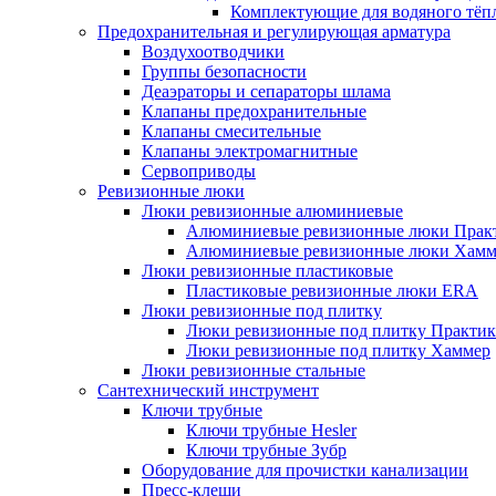
Комплектующие для водяного тёп
Предохранительная и регулирующая арматура
Воздухоотводчики
Группы безопасности
Деаэраторы и сепараторы шлама
Клапаны предохранительные
Клапаны смесительные
Клапаны электромагнитные
Сервоприводы
Ревизионные люки
Люки ревизионные алюминиевые
Алюминиевые ревизионные люки Прак
Алюминиевые ревизионные люки Хамм
Люки ревизионные пластиковые
Пластиковые ревизионные люки ERA
Люки ревизионные под плитку
Люки ревизионные под плитку Практик
Люки ревизионные под плитку Хаммер
Люки ревизионные стальные
Сантехнический инструмент
Ключи трубные
Ключи трубные Hesler
Ключи трубные Зубр
Оборудование для прочистки канализации
Пресс-клещи