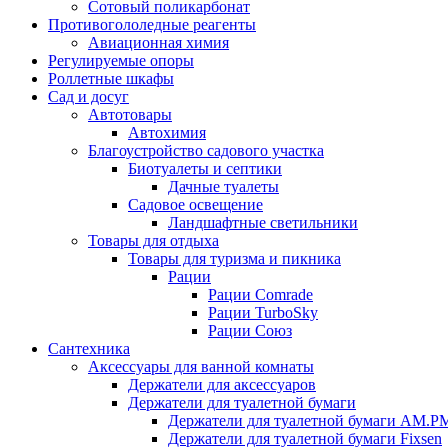
Сотовый поликарбонат
Противогололедные реагенты
Авиационная химия
Регулируемые опоры
Роллетные шкафы
Сад и досуг
Автотовары
Автохимия
Благоустройство садового участка
Биотуалеты и септики
Дачные туалеты
Садовое освещение
Ландшафтные светильники
Товары для отдыха
Товары для туризма и пикника
Рации
Рации Comrade
Рации TurboSky
Рации Союз
Сантехника
Аксессуары для ванной комнаты
Держатели для аксессуаров
Держатели для туалетной бумаги
Держатели для туалетной бумаги AM.P
Держатели для туалетной бумаги Fixsen