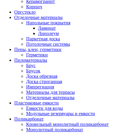
Керамогранит
Кирпич
Оргстекло
Отделочные материалы
Напольные покрытия
Ламинат
Линолеум
Паркетная доска
Потолочные системы
Пены, клеи, герметики
Герметики
Пиломатериалы
Брус
Брусок
Доска обрезная
Доска строганная
Импрегнация
Материалы для террасы
Отделочные материалы
Пластиковые емкости
Емкости для воды
Модульные резервуары и емкости
Поликарбонат
Кровельный монолитный поликарбонат
Монолитный поликарбонат