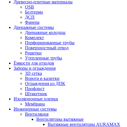
Древесно-плитные материалы
OSB
Белтермо
ДСП
Фанера
Дренажные системы
Дренажные колодцы
Комплект
Перфорированные трубы
Поверхностный отвод
Решетки
Утепленные трубы
Ёмкости для отходов
Заборы и ограждения
3D сетка
Ворота и калитки
Ограждения из ДПК
Профлист
Штакетник
Изоляционные пленки
Мембрана
Инженерные системы
Вентиляция
Вентиляторы вытяжные
Вытяжные вентиляторы AURAMAX