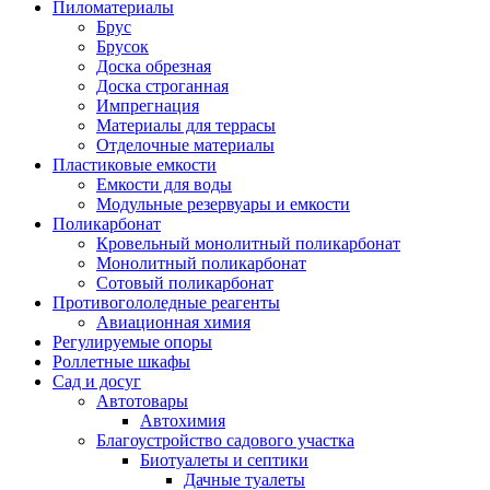
Пиломатериалы
Брус
Брусок
Доска обрезная
Доска строганная
Импрегнация
Материалы для террасы
Отделочные материалы
Пластиковые емкости
Емкости для воды
Модульные резервуары и емкости
Поликарбонат
Кровельный монолитный поликарбонат
Монолитный поликарбонат
Сотовый поликарбонат
Противогололедные реагенты
Авиационная химия
Регулируемые опоры
Роллетные шкафы
Сад и досуг
Автотовары
Автохимия
Благоустройство садового участка
Биотуалеты и септики
Дачные туалеты