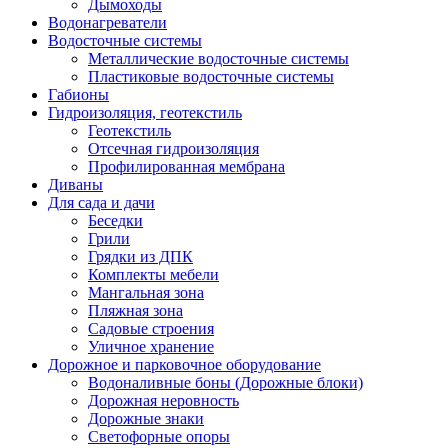
Дымоходы
Водонагреватели
Водосточные системы
Металлические водосточные системы
Пластиковые водосточные системы
Габионы
Гидроизоляция, геотекстиль
Геотекстиль
Отсечная гидроизоляция
Профилированная мембрана
Диваны
Для сада и дачи
Беседки
Грили
Грядки из ДПК
Комплекты мебели
Мангальная зона
Пляжная зона
Садовые строения
Уличное хранение
Дорожное и парковочное оборудование
Водоналивные боны (Дорожные блоки)
Дорожная неровность
Дорожные знаки
Светофорные опоры