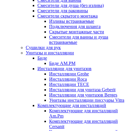
Смесители для ванны
Смесители для душа (без излива)
Смесители для раковины
Смесители скрытого монтажа
Изливы встраиваемые
Подключения для шланга
Скрытые монтажные части
Смесители для ванны и душа
встраиваемые
Сушилки для рук
Унитазы и инсталляции
Биде
Биде AM.PM
Инсталляции для унитазов
Инсталляции Grohe
Инсталляции Roca
Инсталляции TECE
Инсталляции для унитаза Geberit
Инсталляции для унитазов Berges
Унитазы инсталляции писсуары Vitra
Комплектующие для инсталляций
Комплектующие для инсталляций
Am.Pm
Комплектующие для инсталляций
Cersanit