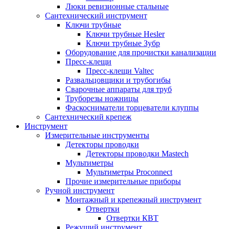
Люки ревизионные стальные
Сантехнический инструмент
Ключи трубные
Ключи трубные Hesler
Ключи трубные Зубр
Оборудование для прочистки канализации
Пресс-клещи
Пресс-клещи Valtec
Развальцовщики и трубогибы
Сварочные аппараты для труб
Труборезы ножницы
Фаскосниматели торцеватели клуппы
Сантехнический крепеж
Инструмент
Измерительные инструменты
Детекторы проводки
Детекторы проводки Mastech
Мультиметры
Мультиметры Proconnect
Прочие измерительные приборы
Ручной инструмент
Монтажный и крепежный инструмент
Отвертки
Отвертки КВТ
Режущий инструмент