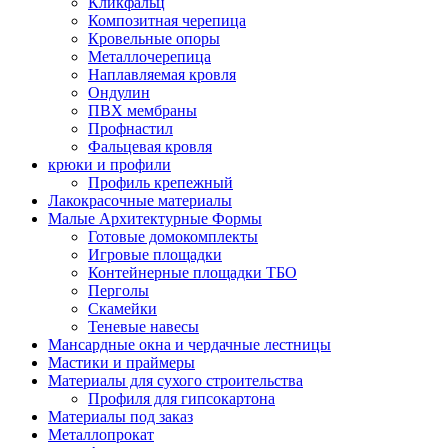
Кликфальц
Композитная черепица
Кровельные опоры
Металлочерепица
Наплавляемая кровля
Ондулин
ПВХ мембраны
Профнастил
Фальцевая кровля
крюки и профили
Профиль крепежный
Лакокрасочные материалы
Малые Архитектурные Формы
Готовые домокомплекты
Игровые площадки
Контейнерные площадки ТБО
Перголы
Скамейки
Теневые навесы
Мансардные окна и чердачные лестницы
Мастики и праймеры
Материалы для сухого строительства
Профиля для гипсокартона
Материалы под заказ
Металлопрокат