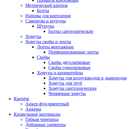
Профиль крепежный
Метрический крепеж
Болты
Наборы для крепления
Саморезы и шурупы
Шурупы
Болты сантехнические
Хомуты
Хомуты скобы и ленты
Ленты монтажные
Перфорированные ленты
Скобы
Скобы двухлапковые
Скобы однолапковые
Хомуты и кронштейны
Хомуты для воздуховодов и дымоходов
Хомуты для труб
Хомуты сантехнические
Червячные хомуты
Крепёж
Анкер фундаментный
Анкеры
Кровельные материалы
Гибкая черепица
Доборные элементы