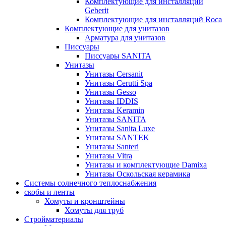
Комплектующие для инсталляций
Geberit
Комплектующие для инсталляций Roca
Комплектующие для унитазов
Арматура для унитазов
Писсуары
Писсуары SANITA
Унитазы
Унитазы Cersanit
Унитазы Cerutti Spa
Унитазы Gesso
Унитазы IDDIS
Унитазы Keramin
Унитазы SANITA
Унитазы Sanita Luxe
Унитазы SANTEK
Унитазы Santeri
Унитазы Vitra
Унитазы и комплектующие Damixa
Унитазы Оскольская керамика
Системы солнечного теплоснабжения
скобы и ленты
Хомуты и кронштейны
Хомуты для труб
Стройматериалы