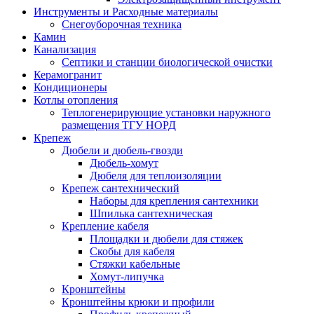
Инструменты и Расходные материалы
Снегоуборочная техника
Камин
Канализация
Септики и станции биологической очистки
Керамогранит
Кондиционеры
Котлы отопления
Теплогенерирующие установки наружного
размещения ТГУ НОРД
Крепеж
Дюбели и дюбель-гвозди
Дюбель-хомут
Дюбеля для теплоизоляции
Крепеж сантехнический
Наборы для крепления сантехники
Шпилька сантехническая
Крепление кабеля
Площадки и дюбели для стяжек
Скобы для кабеля
Стяжки кабельные
Хомут-липучка
Кронштейны
Кронштейны крюки и профили