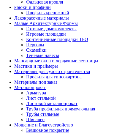
Фальцевая кровля
крюки и профили
Профиль крепежный
Лакокрасочные материалы
Малые Архитектурные Формы
Готовые домокомплекты
Игровые площадки
Контейнерные площадки ТБО
Перголы
Скамейки
Теневые навесы
Мансардные окна и чердачные лестницы
Мастики и праймеры
Материалы для сухого строительства
Профиля для гипсокартона
Материалы под заказ
Металлопрокат
Арматура
Лист стальной
Листовой металлопрокат
Труба профильная прямоугольная
Трубы стальные
Швеллер
Мощение и Благоустройство
Безшовное покрытие