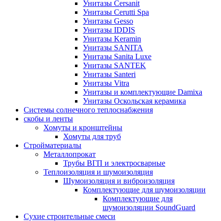
Унитазы Cersanit
Унитазы Cerutti Spa
Унитазы Gesso
Унитазы IDDIS
Унитазы Keramin
Унитазы SANITA
Унитазы Sanita Luxe
Унитазы SANTEK
Унитазы Santeri
Унитазы Vitra
Унитазы и комплектующие Damixa
Унитазы Оскольская керамика
Системы солнечного теплоснабжения
скобы и ленты
Хомуты и кронштейны
Хомуты для труб
Стройматериалы
Металлопрокат
Трубы ВГП и электросварные
Теплоизоляция и шумоизоляция
Шумоизоляция и виброизоляция
Комплектующие для шумоизоляции
Комплектующие для
шумоизоляции SoundGuard
Сухие строительные смеси