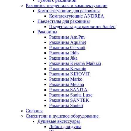
Тумбы с раковиной
Раковины пьедесталы и комплектующие
Комплектующие для раковины
Комплектующие ANDREA
Пьедесталы для раковины
Пьедесталы для раковины Santeri
Раковины
Раковины Am.Pm
Раковины Aquanet
Раковины Cersanit
Раковины Iddis
Раковины Jika
Раковины Kerama Marazzi
Раковины Keramin
Раковины KIROVIT
Раковины Marko
Раковины Melana
Раковины SANITA
Раковины Sanita Luxe
Раковины SANTEK
Раковины Santeri
Сифоны
Смесители и душевое оборудование
Душевые аксессуары
Лейки для душа