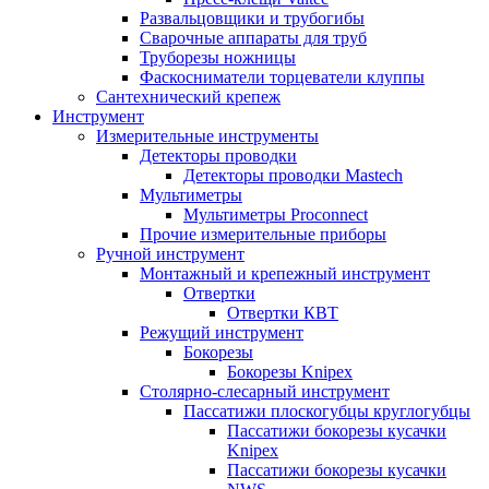
Развальцовщики и трубогибы
Сварочные аппараты для труб
Труборезы ножницы
Фаскосниматели торцеватели клуппы
Сантехнический крепеж
Инструмент
Измерительные инструменты
Детекторы проводки
Детекторы проводки Mastech
Мультиметры
Мультиметры Proconnect
Прочие измерительные приборы
Ручной инструмент
Монтажный и крепежный инструмент
Отвертки
Отвертки КВТ
Режущий инструмент
Бокорезы
Бокорезы Knipex
Столярно-слесарный инструмент
Пассатижи плоскогубцы круглогубцы
Пассатижи бокорезы кусачки
Knipex
Пассатижи бокорезы кусачки