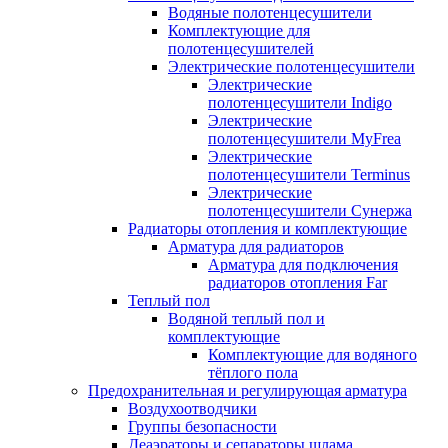
Водяные полотенцесушители
Комплектующие для
полотенцесушителей
Электрические полотенцесушители
Электрические
полотенцесушители Indigo
Электрические
полотенцесушители MyFrea
Электрические
полотенцесушители Terminus
Электрические
полотенцесушители Сунержа
Радиаторы отопления и комплектующие
Арматура для радиаторов
Арматура для подключения
радиаторов отопления Far
Теплый пол
Водяной теплый пол и
комплектующие
Комплектующие для водяного
тёплого пола
Предохранительная и регулирующая арматура
Воздухоотводчики
Группы безопасности
Деаэраторы и сепараторы шлама