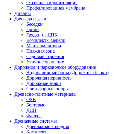
Отсечная гидроизоляция
Профилированная мембрана
Диваны
Для сада и дачи
Беседки
Грили
Грядки из ДПК
Комплекты мебели
Мангальная зона
Пляжная зона
Садовые строения
Уличное хранение
Дорожное и парковочное оборудование
Водоналивные боны (Дорожные блоки)
Дорожная неровность
Дорожные знаки
Светофорные опоры
Древесно-плитные материалы
OSB
Белтермо
ДСП
Фанера
Дренажные системы
Дренажные колодцы
Комплект