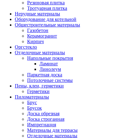
Резиновая плитка
Тротуарная плитка
Нерудные материалы
Оборудование для котельной
Общестроительные материалы
Газобетон
Керамогранит
Кирпич
Оргстекло
Отделочные материалы
Напольные покрытия
Ламинат
Линолеум
Паркетная доска
Потолочные системы
Пены, клеи, герметики
Герметики
Пиломатериалы
Брус
Брусок
Доска обрезная
Доска строганная
Импрегнация
Материалы для террасы
Отделочные материалы