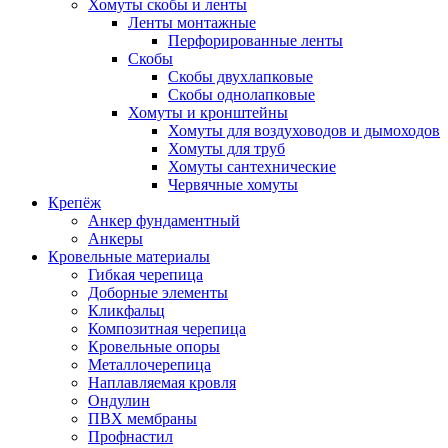
Хомуты скобы и ленты
Ленты монтажные
Перфорированные ленты
Скобы
Скобы двухлапковые
Скобы однолапковые
Хомуты и кронштейны
Хомуты для воздуховодов и дымоходов
Хомуты для труб
Хомуты сантехнические
Червячные хомуты
Крепёж
Анкер фундаментный
Анкеры
Кровельные материалы
Гибкая черепица
Доборные элементы
Кликфальц
Композитная черепица
Кровельные опоры
Металлочерепица
Наплавляемая кровля
Ондулин
ПВХ мембраны
Профнастил