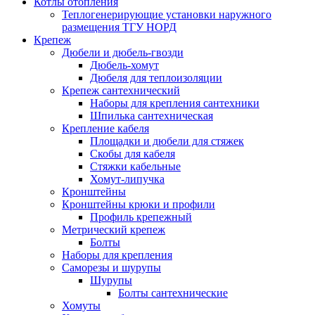
Котлы отопления
Теплогенерирующие установки наружного
размещения ТГУ НОРД
Крепеж
Дюбели и дюбель-гвозди
Дюбель-хомут
Дюбеля для теплоизоляции
Крепеж сантехнический
Наборы для крепления сантехники
Шпилька сантехническая
Крепление кабеля
Площадки и дюбели для стяжек
Скобы для кабеля
Стяжки кабельные
Хомут-липучка
Кронштейны
Кронштейны крюки и профили
Профиль крепежный
Метрический крепеж
Болты
Наборы для крепления
Саморезы и шурупы
Шурупы
Болты сантехнические
Хомуты