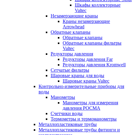
Шкафы коллекторные
Valtec
Незамерзающие краны
Краны незамерзающие
Arrowhead
Обратные клапаны
Обратные клапаны
Обратные клапаны фильтры
Valtec
Редукторы давления
Редукторы давления Far
Редукторы давления Kromwell
Сетчатые фильтры
Шаровые краны для воды
Шаровые краны Valtec
Контрольно-измерительные приборы для
воды
Манометры
Манометры для измерения
давления РОСМА
Счетчики воды
Термометры и термоманометры
Металлопластиковые трубы
Металлопластиковые трубы фитинги и