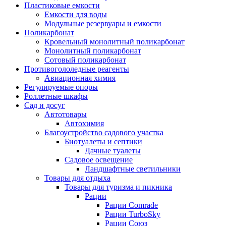
Пластиковые емкости
Емкости для воды
Модульные резервуары и емкости
Поликарбонат
Кровельный монолитный поликарбонат
Монолитный поликарбонат
Сотовый поликарбонат
Противогололедные реагенты
Авиационная химия
Регулируемые опоры
Роллетные шкафы
Сад и досуг
Автотовары
Автохимия
Благоустройство садового участка
Биотуалеты и септики
Дачные туалеты
Садовое освещение
Ландшафтные светильники
Товары для отдыха
Товары для туризма и пикника
Рации
Рации Comrade
Рации TurboSky
Рации Союз