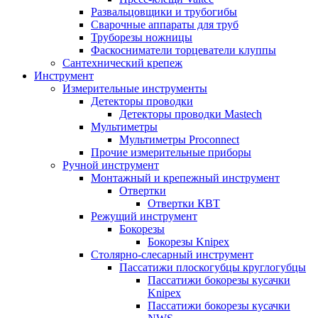
Развальцовщики и трубогибы
Сварочные аппараты для труб
Труборезы ножницы
Фаскосниматели торцеватели клуппы
Сантехнический крепеж
Инструмент
Измерительные инструменты
Детекторы проводки
Детекторы проводки Mastech
Мультиметры
Мультиметры Proconnect
Прочие измерительные приборы
Ручной инструмент
Монтажный и крепежный инструмент
Отвертки
Отвертки КВТ
Режущий инструмент
Бокорезы
Бокорезы Knipex
Столярно-слесарный инструмент
Пассатижи плоскогубцы круглогубцы
Пассатижи бокорезы кусачки
Knipex
Пассатижи бокорезы кусачки