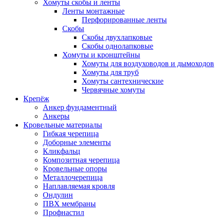
Хомуты скобы и ленты
Ленты монтажные
Перфорированные ленты
Скобы
Скобы двухлапковые
Скобы однолапковые
Хомуты и кронштейны
Хомуты для воздуховодов и дымоходов
Хомуты для труб
Хомуты сантехнические
Червячные хомуты
Крепёж
Анкер фундаментный
Анкеры
Кровельные материалы
Гибкая черепица
Доборные элементы
Кликфальц
Композитная черепица
Кровельные опоры
Металлочерепица
Наплавляемая кровля
Ондулин
ПВХ мембраны
Профнастил