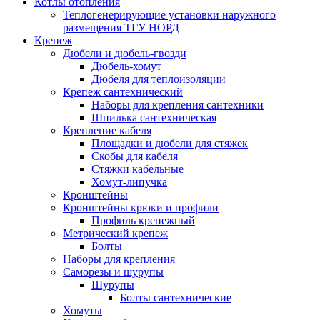
Котлы отопления
Теплогенерирующие установки наружного
размещения ТГУ НОРД
Крепеж
Дюбели и дюбель-гвозди
Дюбель-хомут
Дюбеля для теплоизоляции
Крепеж сантехнический
Наборы для крепления сантехники
Шпилька сантехническая
Крепление кабеля
Площадки и дюбели для стяжек
Скобы для кабеля
Стяжки кабельные
Хомут-липучка
Кронштейны
Кронштейны крюки и профили
Профиль крепежный
Метрический крепеж
Болты
Наборы для крепления
Саморезы и шурупы
Шурупы
Болты сантехнические
Хомуты