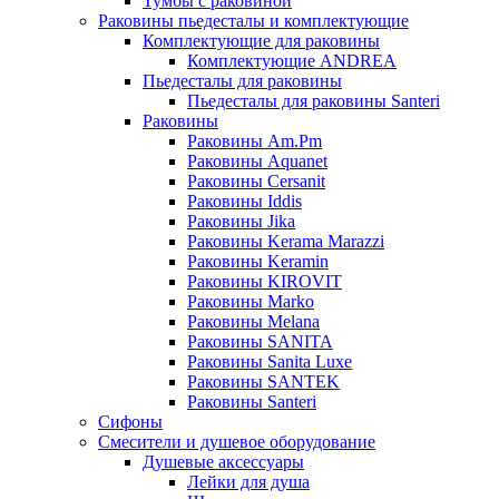
Тумбы с раковиной
Раковины пьедесталы и комплектующие
Комплектующие для раковины
Комплектующие ANDREA
Пьедесталы для раковины
Пьедесталы для раковины Santeri
Раковины
Раковины Am.Pm
Раковины Aquanet
Раковины Cersanit
Раковины Iddis
Раковины Jika
Раковины Kerama Marazzi
Раковины Keramin
Раковины KIROVIT
Раковины Marko
Раковины Melana
Раковины SANITA
Раковины Sanita Luxe
Раковины SANTEK
Раковины Santeri
Сифоны
Смесители и душевое оборудование
Душевые аксессуары
Лейки для душа