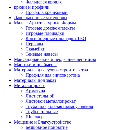
Фальцевая кровля
крюки и профили
Профиль крепежный
Лакокрасочные материалы
Малые Архитектурные Формы
Готовые домокомплекты
Игровые площадки
Контейнерные площадки ТБО
Перголы
Скамейки
Теневые навесы
Мансардные окна и чердачные лестницы
Мастики и праймеры
Материалы для сухого строительства
Профиля для гипсокартона
Материалы под заказ
Металлопрокат
Арматура
Лист стальной
Листовой металлопрокат
Труба профильная прямоугольная
Трубы стальные
Швеллер
Мощение и Благоустройство
Безшовное покрытие