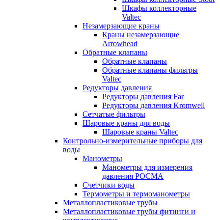
Шкафы коллекторные
Valtec
Незамерзающие краны
Краны незамерзающие
Arrowhead
Обратные клапаны
Обратные клапаны
Обратные клапаны фильтры
Valtec
Редукторы давления
Редукторы давления Far
Редукторы давления Kromwell
Сетчатые фильтры
Шаровые краны для воды
Шаровые краны Valtec
Контрольно-измерительные приборы для
воды
Манометры
Манометры для измерения
давления РОСМА
Счетчики воды
Термометры и термоманометры
Металлопластиковые трубы
Металлопластиковые трубы фитинги и