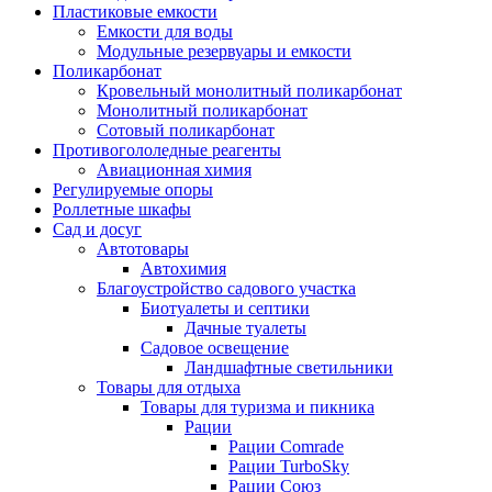
Пластиковые емкости
Емкости для воды
Модульные резервуары и емкости
Поликарбонат
Кровельный монолитный поликарбонат
Монолитный поликарбонат
Сотовый поликарбонат
Противогололедные реагенты
Авиационная химия
Регулируемые опоры
Роллетные шкафы
Сад и досуг
Автотовары
Автохимия
Благоустройство садового участка
Биотуалеты и септики
Дачные туалеты
Садовое освещение
Ландшафтные светильники
Товары для отдыха
Товары для туризма и пикника
Рации
Рации Comrade
Рации TurboSky
Рации Союз