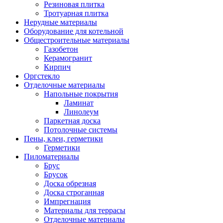
Резиновая плитка
Тротуарная плитка
Нерудные материалы
Оборудование для котельной
Общестроительные материалы
Газобетон
Керамогранит
Кирпич
Оргстекло
Отделочные материалы
Напольные покрытия
Ламинат
Линолеум
Паркетная доска
Потолочные системы
Пены, клеи, герметики
Герметики
Пиломатериалы
Брус
Брусок
Доска обрезная
Доска строганная
Импрегнация
Материалы для террасы
Отделочные материалы