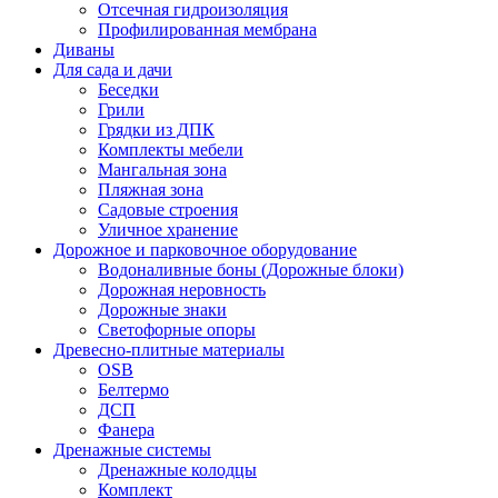
Отсечная гидроизоляция
Профилированная мембрана
Диваны
Для сада и дачи
Беседки
Грили
Грядки из ДПК
Комплекты мебели
Мангальная зона
Пляжная зона
Садовые строения
Уличное хранение
Дорожное и парковочное оборудование
Водоналивные боны (Дорожные блоки)
Дорожная неровность
Дорожные знаки
Светофорные опоры
Древесно-плитные материалы
OSB
Белтермо
ДСП
Фанера
Дренажные системы
Дренажные колодцы
Комплект