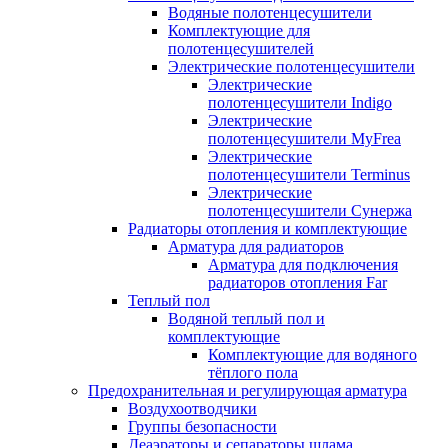
Водяные полотенцесушители
Комплектующие для
полотенцесушителей
Электрические полотенцесушители
Электрические
полотенцесушители Indigo
Электрические
полотенцесушители MyFrea
Электрические
полотенцесушители Terminus
Электрические
полотенцесушители Сунержа
Радиаторы отопления и комплектующие
Арматура для радиаторов
Арматура для подключения
радиаторов отопления Far
Теплый пол
Водяной теплый пол и
комплектующие
Комплектующие для водяного
тёплого пола
Предохранительная и регулирующая арматура
Воздухоотводчики
Группы безопасности
Деаэраторы и сепараторы шлама