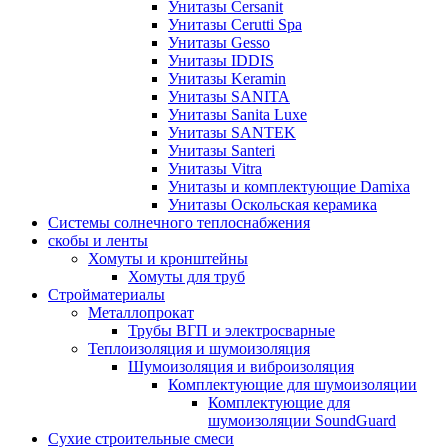
Унитазы Cersanit
Унитазы Cerutti Spa
Унитазы Gesso
Унитазы IDDIS
Унитазы Keramin
Унитазы SANITA
Унитазы Sanita Luxe
Унитазы SANTEK
Унитазы Santeri
Унитазы Vitra
Унитазы и комплектующие Damixa
Унитазы Оскольская керамика
Системы солнечного теплоснабжения
скобы и ленты
Хомуты и кронштейны
Хомуты для труб
Стройматериалы
Металлопрокат
Трубы ВГП и электросварные
Теплоизоляция и шумоизоляция
Шумоизоляция и виброизоляция
Комплектующие для шумоизоляции
Комплектующие для
шумоизоляции SoundGuard
Сухие строительные смеси