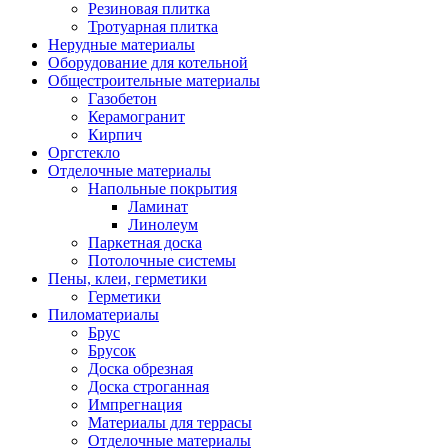
Резиновая плитка
Тротуарная плитка
Нерудные материалы
Оборудование для котельной
Общестроительные материалы
Газобетон
Керамогранит
Кирпич
Оргстекло
Отделочные материалы
Напольные покрытия
Ламинат
Линолеум
Паркетная доска
Потолочные системы
Пены, клеи, герметики
Герметики
Пиломатериалы
Брус
Брусок
Доска обрезная
Доска строганная
Импрегнация
Материалы для террасы
Отделочные материалы