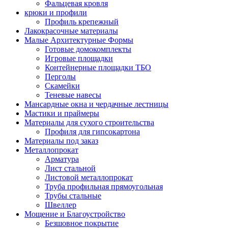
Фальцевая кровля
крюки и профили
Профиль крепежный
Лакокрасочные материалы
Малые Архитектурные Формы
Готовые домокомплекты
Игровые площадки
Контейнерные площадки ТБО
Перголы
Скамейки
Теневые навесы
Мансардные окна и чердачные лестницы
Мастики и праймеры
Материалы для сухого строительства
Профиля для гипсокартона
Материалы под заказ
Металлопрокат
Арматура
Лист стальной
Листовой металлопрокат
Труба профильная прямоугольная
Трубы стальные
Швеллер
Мощение и Благоустройство
Безшовное покрытие