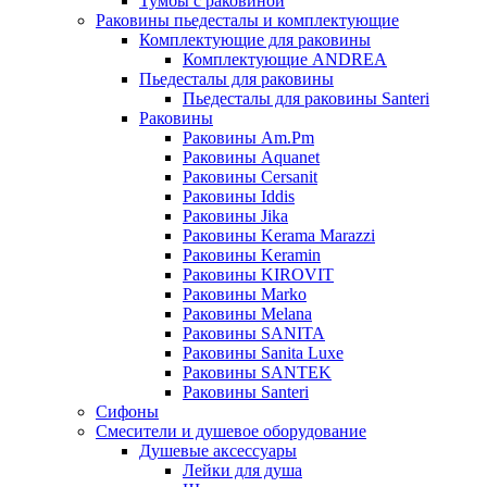
Тумбы с раковиной
Раковины пьедесталы и комплектующие
Комплектующие для раковины
Комплектующие ANDREA
Пьедесталы для раковины
Пьедесталы для раковины Santeri
Раковины
Раковины Am.Pm
Раковины Aquanet
Раковины Cersanit
Раковины Iddis
Раковины Jika
Раковины Kerama Marazzi
Раковины Keramin
Раковины KIROVIT
Раковины Marko
Раковины Melana
Раковины SANITA
Раковины Sanita Luxe
Раковины SANTEK
Раковины Santeri
Сифоны
Смесители и душевое оборудование
Душевые аксессуары
Лейки для душа