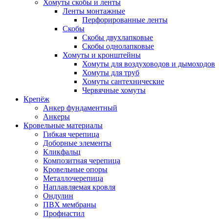
Хомуты скобы и ленты
Ленты монтажные
Перфорированные ленты
Скобы
Скобы двухлапковые
Скобы однолапковые
Хомуты и кронштейны
Хомуты для воздуховодов и дымоходов
Хомуты для труб
Хомуты сантехнические
Червячные хомуты
Крепёж
Анкер фундаментный
Анкеры
Кровельные материалы
Гибкая черепица
Доборные элементы
Кликфальц
Композитная черепица
Кровельные опоры
Металлочерепица
Наплавляемая кровля
Ондулин
ПВХ мембраны
Профнастил