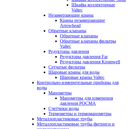
Шкафы коллекторные
Valtec
Незамерзающие краны
Краны незамерзающие
Arrowhead
Обратные клапаны
Обратные клапаны
Обратные клапаны фильтры
Valtec
Редукторы давления
Редукторы давления Far
Редукторы давления Kromwell
Сетчатые фильтры
Шаровые краны для воды
Шаровые краны Valtec
Контрольно-измерительные приборы для
воды
Манометры
Манометры для измерения
давления РОСМА
Счетчики воды
Термометры и термоманометры
Металлопластиковые трубы
Металлопластиковые трубы фитинги и