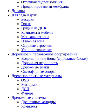
Отсечная гидроизоляция
Профилированная мембрана
Диваны
Для сада и дачи
Беседки
Грили
Грядки из ДПК
Комплекты мебели
Мангальная зона
Пляжная зона
Садовые строения
Уличное хранение
Дорожное и парковочное оборудование
Водоналивные боны (Дорожные блоки)
Дорожная неровность
Дорожные знаки
Светофорные опоры
Древесно-плитные материалы
OSB
Белтермо
ДСП
Фанера
Дренажные системы
Дренажные колодцы
Комплект