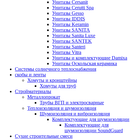
Унитазы Cersanit
Унитазы Cerutti Spa
Унитазы Gesso
Унитазы IDDIS
Унитазы Keramin
Унитазы SANITA
Унитазы Sanita Luxe
Унитазы SANTEK
Унитазы Santeri
Унитазы Vitra
Унитазы и комплектующие Damixa
Унитазы Оскольская керамика
Системы солнечного теплоснабжения
скобы и ленты
Хомуты и кронштейны
Хомуты для труб
Стройматериалы
Металлопрокат
Трубы ВГП и электросварные
Теплоизоляция и шумоизоляция
Шумоизоляция и виброизоляция
Комплектующие для шумоизоляции
Комплектующие для
шумоизоляции SoundGuard
Сухие строительные смеси