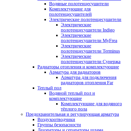
Водяные полотенцесушители
Комплектующие для
полотенцесушителей
Электрические полотенцесушители
Электрические
полотенцесушители Indigo
Электрические
полотенцесушители MyFrea
Электрические
полотенцесушители Terminus
Электрические
полотенцесушители Сунержа
Радиаторы отопления и комплектующие
Арматура для радиаторов
Арматура для подключения
радиаторов отопления Far
Теплый пол
Водяной теплый пол и
комплектующие
Комплектующие для водяного
тёплого пола
Предохранительная и регулирующая арматура
Воздухоотводчики
Группы безопасности
Деаэраторы и сепараторы шлама