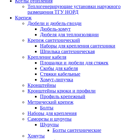
Котлы отопления
Теплогенерирующие установки наружного
размещения ТГУ НОРД
Крепеж
Дюбели и дюбель-гвозди
Дюбель-хомут
Дюбеля для теплоизоляции
Крепеж сантехнический
Наборы для крепления сантехники
Шпилька сантехническая
Крепление кабеля
Площадки и дюбели для стяжек
Скобы для кабеля
Стяжки кабельные
Хомут-липучка
Кронштейны
Кронштейны крюки и профили
Профиль крепежный
Метрический крепеж
Болты
Наборы для крепления
Саморезы и шурупы
Шурупы
Болты сантехнические
Хомуты