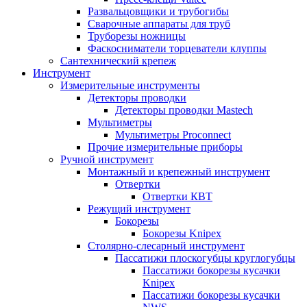
Развальцовщики и трубогибы
Сварочные аппараты для труб
Труборезы ножницы
Фаскосниматели торцеватели клуппы
Сантехнический крепеж
Инструмент
Измерительные инструменты
Детекторы проводки
Детекторы проводки Mastech
Мультиметры
Мультиметры Proconnect
Прочие измерительные приборы
Ручной инструмент
Монтажный и крепежный инструмент
Отвертки
Отвертки КВТ
Режущий инструмент
Бокорезы
Бокорезы Knipex
Столярно-слесарный инструмент
Пассатижи плоскогубцы круглогубцы
Пассатижи бокорезы кусачки
Knipex
Пассатижи бокорезы кусачки