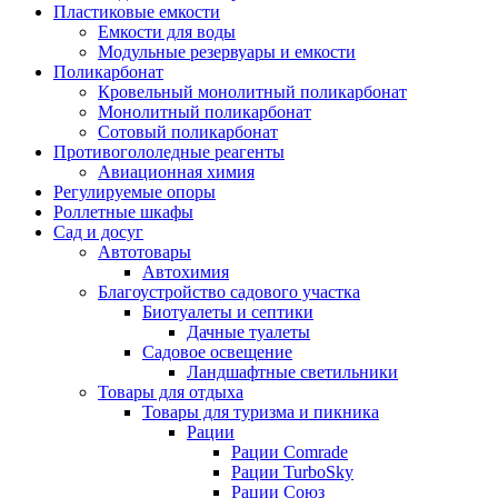
Пластиковые емкости
Емкости для воды
Модульные резервуары и емкости
Поликарбонат
Кровельный монолитный поликарбонат
Монолитный поликарбонат
Сотовый поликарбонат
Противогололедные реагенты
Авиационная химия
Регулируемые опоры
Роллетные шкафы
Сад и досуг
Автотовары
Автохимия
Благоустройство садового участка
Биотуалеты и септики
Дачные туалеты
Садовое освещение
Ландшафтные светильники
Товары для отдыха
Товары для туризма и пикника
Рации
Рации Comrade
Рации TurboSky
Рации Союз