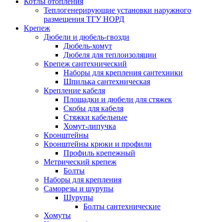
Котлы отопления
Теплогенерирующие установки наружного
размещения ТГУ НОРД
Крепеж
Дюбели и дюбель-гвозди
Дюбель-хомут
Дюбеля для теплоизоляции
Крепеж сантехнический
Наборы для крепления сантехники
Шпилька сантехническая
Крепление кабеля
Площадки и дюбели для стяжек
Скобы для кабеля
Стяжки кабельные
Хомут-липучка
Кронштейны
Кронштейны крюки и профили
Профиль крепежный
Метрический крепеж
Болты
Наборы для крепления
Саморезы и шурупы
Шурупы
Болты сантехнические
Хомуты