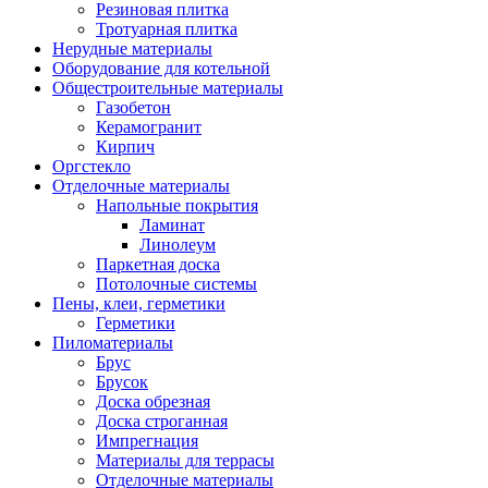
Резиновая плитка
Тротуарная плитка
Нерудные материалы
Оборудование для котельной
Общестроительные материалы
Газобетон
Керамогранит
Кирпич
Оргстекло
Отделочные материалы
Напольные покрытия
Ламинат
Линолеум
Паркетная доска
Потолочные системы
Пены, клеи, герметики
Герметики
Пиломатериалы
Брус
Брусок
Доска обрезная
Доска строганная
Импрегнация
Материалы для террасы
Отделочные материалы