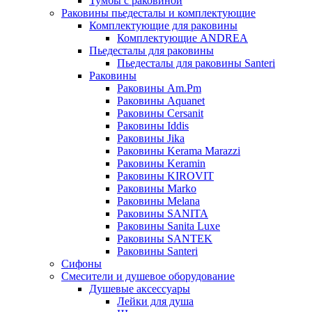
Тумбы с раковиной
Раковины пьедесталы и комплектующие
Комплектующие для раковины
Комплектующие ANDREA
Пьедесталы для раковины
Пьедесталы для раковины Santeri
Раковины
Раковины Am.Pm
Раковины Aquanet
Раковины Cersanit
Раковины Iddis
Раковины Jika
Раковины Kerama Marazzi
Раковины Keramin
Раковины KIROVIT
Раковины Marko
Раковины Melana
Раковины SANITA
Раковины Sanita Luxe
Раковины SANTEK
Раковины Santeri
Сифоны
Смесители и душевое оборудование
Душевые аксессуары
Лейки для душа