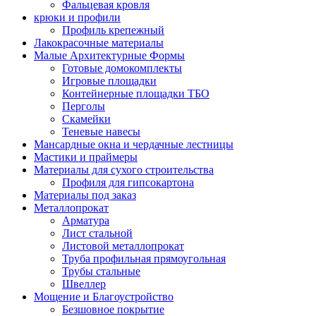
Фальцевая кровля
крюки и профили
Профиль крепежный
Лакокрасочные материалы
Малые Архитектурные Формы
Готовые домокомплекты
Игровые площадки
Контейнерные площадки ТБО
Перголы
Скамейки
Теневые навесы
Мансардные окна и чердачные лестницы
Мастики и праймеры
Материалы для сухого строительства
Профиля для гипсокартона
Материалы под заказ
Металлопрокат
Арматура
Лист стальной
Листовой металлопрокат
Труба профильная прямоугольная
Трубы стальные
Швеллер
Мощение и Благоустройство
Безшовное покрытие