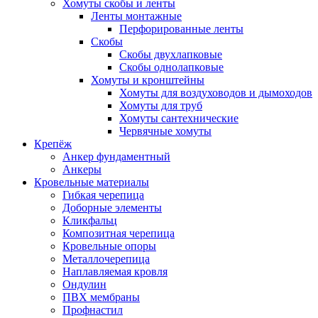
Хомуты скобы и ленты
Ленты монтажные
Перфорированные ленты
Скобы
Скобы двухлапковые
Скобы однолапковые
Хомуты и кронштейны
Хомуты для воздуховодов и дымоходов
Хомуты для труб
Хомуты сантехнические
Червячные хомуты
Крепёж
Анкер фундаментный
Анкеры
Кровельные материалы
Гибкая черепица
Доборные элементы
Кликфальц
Композитная черепица
Кровельные опоры
Металлочерепица
Наплавляемая кровля
Ондулин
ПВХ мембраны
Профнастил