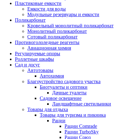
Пластиковые емкости
Емкости для воды
Модульные резервуары и емкости
Поликарбонат
Кровельный монолитный поликарбонат
Монолитный поликарбонат
Сотовый поликарбонат
Противогололедные реагенты
Авиационная химия
Регулируемые опоры
Роллетные шкафы
Сад и досуг
Автотовары
Автохимия
Благоустройство садового участка
Биотуалеты и септики
Дачные туалеты
Садовое освещение
Ландшафтные светильники
Товары для отдыха
Товары для туризма и пикника
Рации
Рации Comrade
Рации TurboSky
Рации Союз