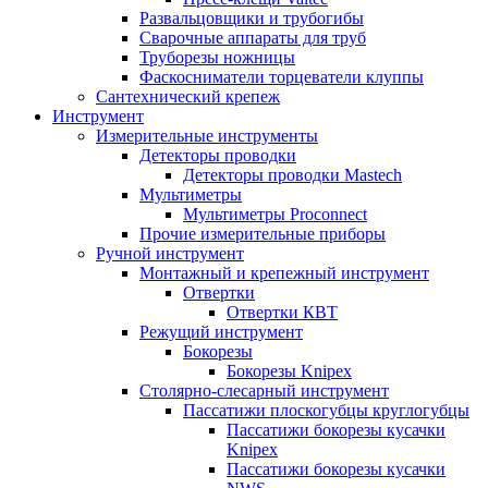
Развальцовщики и трубогибы
Сварочные аппараты для труб
Труборезы ножницы
Фаскосниматели торцеватели клуппы
Сантехнический крепеж
Инструмент
Измерительные инструменты
Детекторы проводки
Детекторы проводки Mastech
Мультиметры
Мультиметры Proconnect
Прочие измерительные приборы
Ручной инструмент
Монтажный и крепежный инструмент
Отвертки
Отвертки КВТ
Режущий инструмент
Бокорезы
Бокорезы Knipex
Столярно-слесарный инструмент
Пассатижи плоскогубцы круглогубцы
Пассатижи бокорезы кусачки
Knipex
Пассатижи бокорезы кусачки