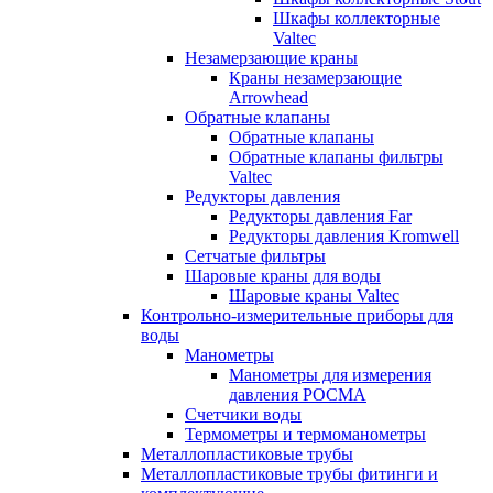
Шкафы коллекторные
Valtec
Незамерзающие краны
Краны незамерзающие
Arrowhead
Обратные клапаны
Обратные клапаны
Обратные клапаны фильтры
Valtec
Редукторы давления
Редукторы давления Far
Редукторы давления Kromwell
Сетчатые фильтры
Шаровые краны для воды
Шаровые краны Valtec
Контрольно-измерительные приборы для
воды
Манометры
Манометры для измерения
давления РОСМА
Счетчики воды
Термометры и термоманометры
Металлопластиковые трубы
Металлопластиковые трубы фитинги и