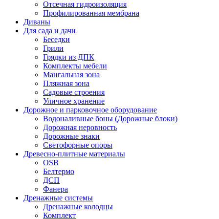
Отсечная гидроизоляция
Профилированная мембрана
Диваны
Для сада и дачи
Беседки
Грили
Грядки из ДПК
Комплекты мебели
Мангальная зона
Пляжная зона
Садовые строения
Уличное хранение
Дорожное и парковочное оборудование
Водоналивные боны (Дорожные блоки)
Дорожная неровность
Дорожные знаки
Светофорные опоры
Древесно-плитные материалы
OSB
Белтермо
ДСП
Фанера
Дренажные системы
Дренажные колодцы
Комплект