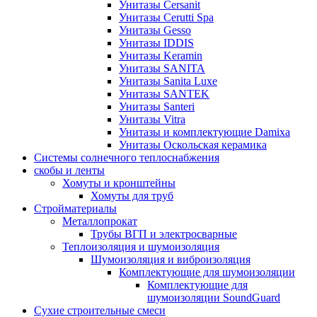
Унитазы Cersanit
Унитазы Cerutti Spa
Унитазы Gesso
Унитазы IDDIS
Унитазы Keramin
Унитазы SANITA
Унитазы Sanita Luxe
Унитазы SANTEK
Унитазы Santeri
Унитазы Vitra
Унитазы и комплектующие Damixa
Унитазы Оскольская керамика
Системы солнечного теплоснабжения
скобы и ленты
Хомуты и кронштейны
Хомуты для труб
Стройматериалы
Металлопрокат
Трубы ВГП и электросварные
Теплоизоляция и шумоизоляция
Шумоизоляция и виброизоляция
Комплектующие для шумоизоляции
Комплектующие для
шумоизоляции SoundGuard
Сухие строительные смеси