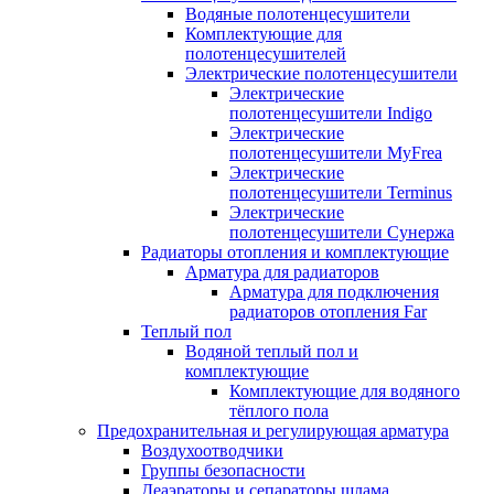
Водяные полотенцесушители
Комплектующие для
полотенцесушителей
Электрические полотенцесушители
Электрические
полотенцесушители Indigo
Электрические
полотенцесушители MyFrea
Электрические
полотенцесушители Terminus
Электрические
полотенцесушители Сунержа
Радиаторы отопления и комплектующие
Арматура для радиаторов
Арматура для подключения
радиаторов отопления Far
Теплый пол
Водяной теплый пол и
комплектующие
Комплектующие для водяного
тёплого пола
Предохранительная и регулирующая арматура
Воздухоотводчики
Группы безопасности
Деаэраторы и сепараторы шлама