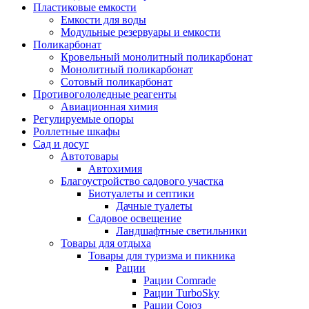
Пластиковые емкости
Емкости для воды
Модульные резервуары и емкости
Поликарбонат
Кровельный монолитный поликарбонат
Монолитный поликарбонат
Сотовый поликарбонат
Противогололедные реагенты
Авиационная химия
Регулируемые опоры
Роллетные шкафы
Сад и досуг
Автотовары
Автохимия
Благоустройство садового участка
Биотуалеты и септики
Дачные туалеты
Садовое освещение
Ландшафтные светильники
Товары для отдыха
Товары для туризма и пикника
Рации
Рации Comrade
Рации TurboSky
Рации Союз