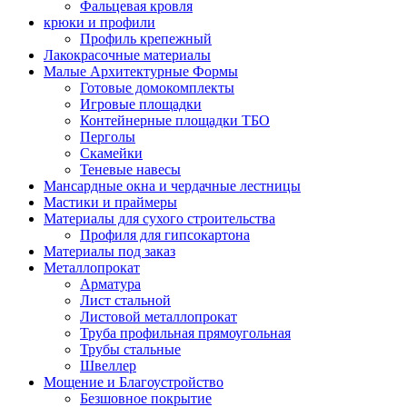
Фальцевая кровля
крюки и профили
Профиль крепежный
Лакокрасочные материалы
Малые Архитектурные Формы
Готовые домокомплекты
Игровые площадки
Контейнерные площадки ТБО
Перголы
Скамейки
Теневые навесы
Мансардные окна и чердачные лестницы
Мастики и праймеры
Материалы для сухого строительства
Профиля для гипсокартона
Материалы под заказ
Металлопрокат
Арматура
Лист стальной
Листовой металлопрокат
Труба профильная прямоугольная
Трубы стальные
Швеллер
Мощение и Благоустройство
Безшовное покрытие