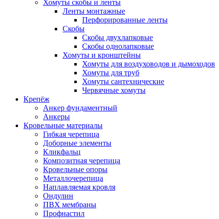
Хомуты скобы и ленты
Ленты монтажные
Перфорированные ленты
Скобы
Скобы двухлапковые
Скобы однолапковые
Хомуты и кронштейны
Хомуты для воздуховодов и дымоходов
Хомуты для труб
Хомуты сантехнические
Червячные хомуты
Крепёж
Анкер фундаментный
Анкеры
Кровельные материалы
Гибкая черепица
Доборные элементы
Кликфальц
Композитная черепица
Кровельные опоры
Металлочерепица
Наплавляемая кровля
Ондулин
ПВХ мембраны
Профнастил