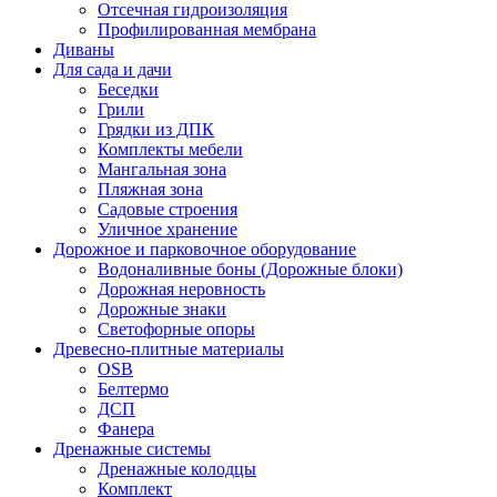
Отсечная гидроизоляция
Профилированная мембрана
Диваны
Для сада и дачи
Беседки
Грили
Грядки из ДПК
Комплекты мебели
Мангальная зона
Пляжная зона
Садовые строения
Уличное хранение
Дорожное и парковочное оборудование
Водоналивные боны (Дорожные блоки)
Дорожная неровность
Дорожные знаки
Светофорные опоры
Древесно-плитные материалы
OSB
Белтермо
ДСП
Фанера
Дренажные системы
Дренажные колодцы
Комплект