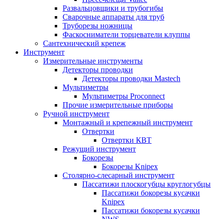
Развальцовщики и трубогибы
Сварочные аппараты для труб
Труборезы ножницы
Фаскосниматели торцеватели клуппы
Сантехнический крепеж
Инструмент
Измерительные инструменты
Детекторы проводки
Детекторы проводки Mastech
Мультиметры
Мультиметры Proconnect
Прочие измерительные приборы
Ручной инструмент
Монтажный и крепежный инструмент
Отвертки
Отвертки КВТ
Режущий инструмент
Бокорезы
Бокорезы Knipex
Столярно-слесарный инструмент
Пассатижи плоскогубцы круглогубцы
Пассатижи бокорезы кусачки
Knipex
Пассатижи бокорезы кусачки