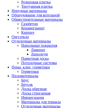
Резиновая плитка
Тротуарная плитка
Нерудные материалы
Оборудование для котельной
Общестроительные материалы
Газобетон
Керамогранит
Кирпич
Оргстекло
Отделочные материалы
Напольные покрытия
Ламинат
Линолеум
Паркетная доска
Потолочные системы
Пены, клеи, герметики
Герметики
Пиломатериалы
Брус
Брусок
Доска обрезная
Доска строганная
Импрегнация
Материалы для террасы
Отделочные материалы