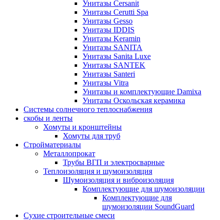
Унитазы Cersanit
Унитазы Cerutti Spa
Унитазы Gesso
Унитазы IDDIS
Унитазы Keramin
Унитазы SANITA
Унитазы Sanita Luxe
Унитазы SANTEK
Унитазы Santeri
Унитазы Vitra
Унитазы и комплектующие Damixa
Унитазы Оскольская керамика
Системы солнечного теплоснабжения
скобы и ленты
Хомуты и кронштейны
Хомуты для труб
Стройматериалы
Металлопрокат
Трубы ВГП и электросварные
Теплоизоляция и шумоизоляция
Шумоизоляция и виброизоляция
Комплектующие для шумоизоляции
Комплектующие для
шумоизоляции SoundGuard
Сухие строительные смеси