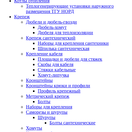
Котлы отопления
Теплогенерирующие установки наружного
размещения ТГУ НОРД
Крепеж
Дюбели и дюбель-гвозди
Дюбель-хомут
Дюбеля для теплоизоляции
Крепеж сантехнический
Наборы для крепления сантехники
Шпилька сантехническая
Крепление кабеля
Площадки и дюбели для стяжек
Скобы для кабеля
Стяжки кабельные
Хомут-липучка
Кронштейны
Кронштейны крюки и профили
Профиль крепежный
Метрический крепеж
Болты
Наборы для крепления
Саморезы и шурупы
Шурупы
Болты сантехнические
Хомуты