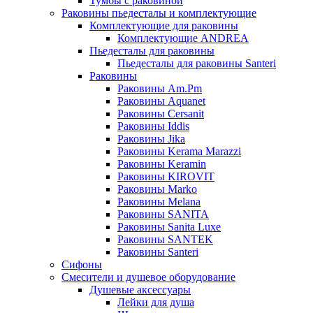
Тумбы с раковиной
Раковины пьедесталы и комплектующие
Комплектующие для раковины
Комплектующие ANDREA
Пьедесталы для раковины
Пьедесталы для раковины Santeri
Раковины
Раковины Am.Pm
Раковины Aquanet
Раковины Cersanit
Раковины Iddis
Раковины Jika
Раковины Kerama Marazzi
Раковины Keramin
Раковины KIROVIT
Раковины Marko
Раковины Melana
Раковины SANITA
Раковины Sanita Luxe
Раковины SANTEK
Раковины Santeri
Сифоны
Смесители и душевое оборудование
Душевые аксессуары
Лейки для душа