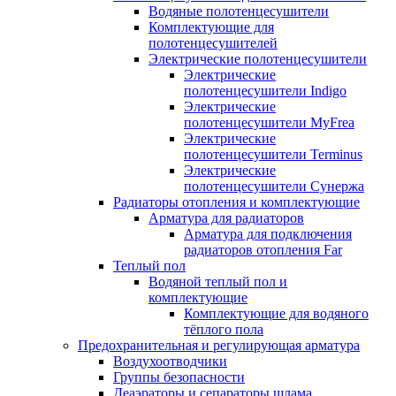
Водяные полотенцесушители
Комплектующие для
полотенцесушителей
Электрические полотенцесушители
Электрические
полотенцесушители Indigo
Электрические
полотенцесушители MyFrea
Электрические
полотенцесушители Terminus
Электрические
полотенцесушители Сунержа
Радиаторы отопления и комплектующие
Арматура для радиаторов
Арматура для подключения
радиаторов отопления Far
Теплый пол
Водяной теплый пол и
комплектующие
Комплектующие для водяного
тёплого пола
Предохранительная и регулирующая арматура
Воздухоотводчики
Группы безопасности
Деаэраторы и сепараторы шлама