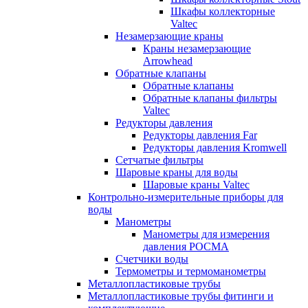
Шкафы коллекторные
Valtec
Незамерзающие краны
Краны незамерзающие
Arrowhead
Обратные клапаны
Обратные клапаны
Обратные клапаны фильтры
Valtec
Редукторы давления
Редукторы давления Far
Редукторы давления Kromwell
Сетчатые фильтры
Шаровые краны для воды
Шаровые краны Valtec
Контрольно-измерительные приборы для
воды
Манометры
Манометры для измерения
давления РОСМА
Счетчики воды
Термометры и термоманометры
Металлопластиковые трубы
Металлопластиковые трубы фитинги и