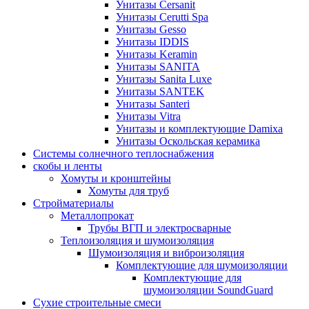
Унитазы Cersanit
Унитазы Cerutti Spa
Унитазы Gesso
Унитазы IDDIS
Унитазы Keramin
Унитазы SANITA
Унитазы Sanita Luxe
Унитазы SANTEK
Унитазы Santeri
Унитазы Vitra
Унитазы и комплектующие Damixa
Унитазы Оскольская керамика
Системы солнечного теплоснабжения
скобы и ленты
Хомуты и кронштейны
Хомуты для труб
Стройматериалы
Металлопрокат
Трубы ВГП и электросварные
Теплоизоляция и шумоизоляция
Шумоизоляция и виброизоляция
Комплектующие для шумоизоляции
Комплектующие для
шумоизоляции SoundGuard
Сухие строительные смеси