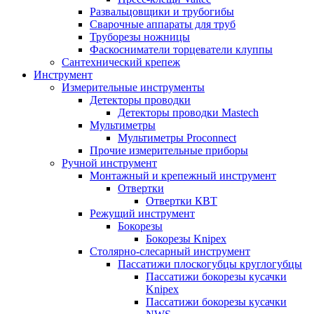
Развальцовщики и трубогибы
Сварочные аппараты для труб
Труборезы ножницы
Фаскосниматели торцеватели клуппы
Сантехнический крепеж
Инструмент
Измерительные инструменты
Детекторы проводки
Детекторы проводки Mastech
Мультиметры
Мультиметры Proconnect
Прочие измерительные приборы
Ручной инструмент
Монтажный и крепежный инструмент
Отвертки
Отвертки КВТ
Режущий инструмент
Бокорезы
Бокорезы Knipex
Столярно-слесарный инструмент
Пассатижи плоскогубцы круглогубцы
Пассатижи бокорезы кусачки
Knipex
Пассатижи бокорезы кусачки