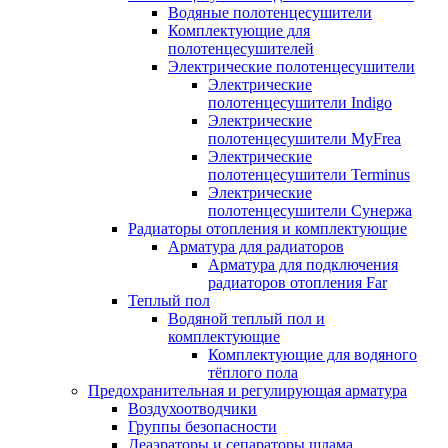
Водяные полотенцесушители
Комплектующие для
полотенцесушителей
Электрические полотенцесушители
Электрические
полотенцесушители Indigo
Электрические
полотенцесушители MyFrea
Электрические
полотенцесушители Terminus
Электрические
полотенцесушители Сунержа
Радиаторы отопления и комплектующие
Арматура для радиаторов
Арматура для подключения
радиаторов отопления Far
Теплый пол
Водяной теплый пол и
комплектующие
Комплектующие для водяного
тёплого пола
Предохранительная и регулирующая арматура
Воздухоотводчики
Группы безопасности
Деаэраторы и сепараторы шлама