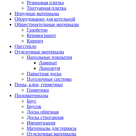
Резиновая плитка
Тротуарная плитка
Нерудные материалы
Оборудование для котельной
Общестроительные материалы
Газобетон
Керамогранит
Кирпич
Оргстекло
Отделочные материалы
Напольные покрытия
Ламинат
Линолеум
Паркетная доска
Потолочные системы
Пены, клеи, герметики
Герметики
Пиломатериалы
Брус
Брусок
Доска обрезная
Доска строганная
Импрегнация
Материалы для террасы
Отделочные материалы