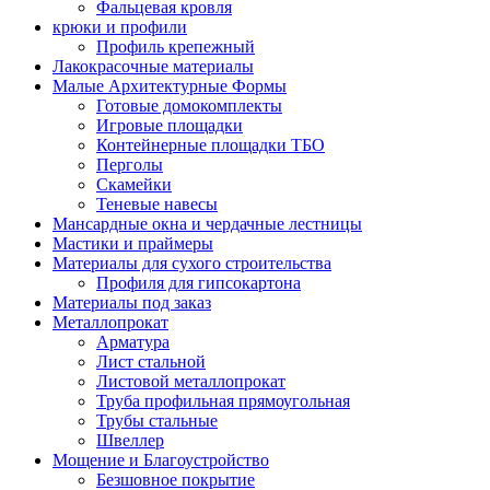
Фальцевая кровля
крюки и профили
Профиль крепежный
Лакокрасочные материалы
Малые Архитектурные Формы
Готовые домокомплекты
Игровые площадки
Контейнерные площадки ТБО
Перголы
Скамейки
Теневые навесы
Мансардные окна и чердачные лестницы
Мастики и праймеры
Материалы для сухого строительства
Профиля для гипсокартона
Материалы под заказ
Металлопрокат
Арматура
Лист стальной
Листовой металлопрокат
Труба профильная прямоугольная
Трубы стальные
Швеллер
Мощение и Благоустройство
Безшовное покрытие