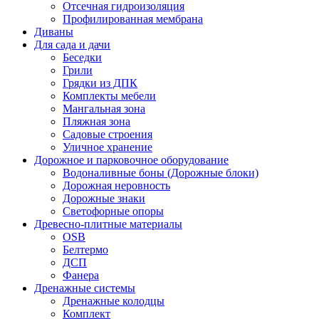
Отсечная гидроизоляция
Профилированная мембрана
Диваны
Для сада и дачи
Беседки
Грили
Грядки из ДПК
Комплекты мебели
Мангальная зона
Пляжная зона
Садовые строения
Уличное хранение
Дорожное и парковочное оборудование
Водоналивные боны (Дорожные блоки)
Дорожная неровность
Дорожные знаки
Светофорные опоры
Древесно-плитные материалы
OSB
Белтермо
ДСП
Фанера
Дренажные системы
Дренажные колодцы
Комплект