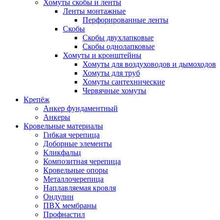
Хомуты скобы и ленты
Ленты монтажные
Перфорированные ленты
Скобы
Скобы двухлапковые
Скобы однолапковые
Хомуты и кронштейны
Хомуты для воздуховодов и дымоходов
Хомуты для труб
Хомуты сантехнические
Червячные хомуты
Крепёж
Анкер фундаментный
Анкеры
Кровельные материалы
Гибкая черепица
Доборные элементы
Кликфальц
Композитная черепица
Кровельные опоры
Металлочерепица
Наплавляемая кровля
Ондулин
ПВХ мембраны
Профнастил