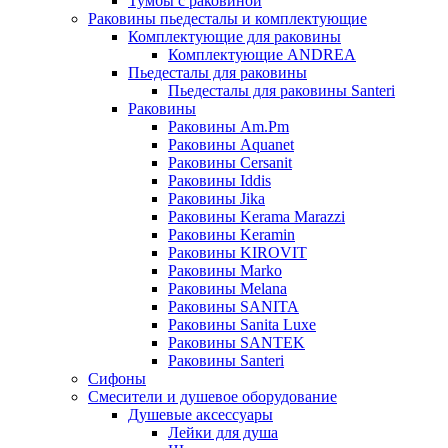
Тумбы с раковиной
Раковины пьедесталы и комплектующие
Комплектующие для раковины
Комплектующие ANDREA
Пьедесталы для раковины
Пьедесталы для раковины Santeri
Раковины
Раковины Am.Pm
Раковины Aquanet
Раковины Cersanit
Раковины Iddis
Раковины Jika
Раковины Kerama Marazzi
Раковины Keramin
Раковины KIROVIT
Раковины Marko
Раковины Melana
Раковины SANITA
Раковины Sanita Luxe
Раковины SANTEK
Раковины Santeri
Сифоны
Смесители и душевое оборудование
Душевые аксессуары
Лейки для душа