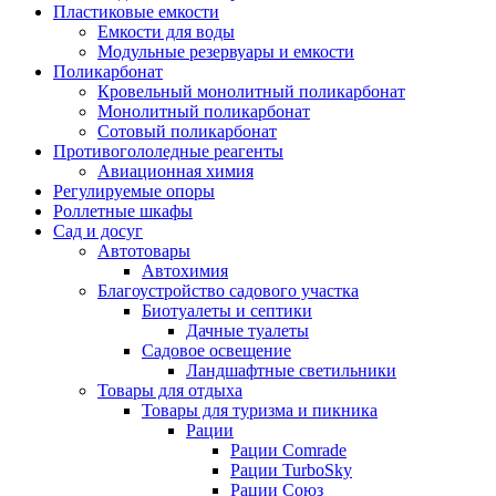
Пластиковые емкости
Емкости для воды
Модульные резервуары и емкости
Поликарбонат
Кровельный монолитный поликарбонат
Монолитный поликарбонат
Сотовый поликарбонат
Противогололедные реагенты
Авиационная химия
Регулируемые опоры
Роллетные шкафы
Сад и досуг
Автотовары
Автохимия
Благоустройство садового участка
Биотуалеты и септики
Дачные туалеты
Садовое освещение
Ландшафтные светильники
Товары для отдыха
Товары для туризма и пикника
Рации
Рации Comrade
Рации TurboSky
Рации Союз