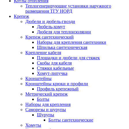
Котлы отопления
Теплогенерирующие установки наружного
размещения ТГУ НОРД
Крепеж
Дюбели и дюбель-гвозди
Дюбель-хомут
Дюбеля для теплоизоляции
Крепеж сантехнический
Наборы для крепления сантехники
Шпилька сантехническая
Крепление кабеля
Площадки и дюбели для стяжек
Скобы для кабеля
Стяжки кабельные
Хомут-липучка
Кронштейны
Кронштейны крюки и профили
Профиль крепежный
Метрический крепеж
Болты
Наборы для крепления
Саморезы и шурупы
Шурупы
Болты сантехнические
Хомуты