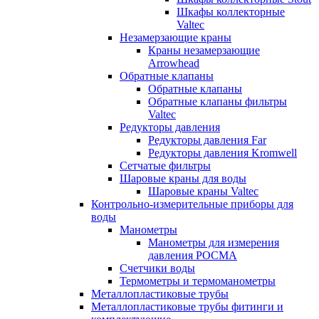
Шкафы коллекторные
Valtec
Незамерзающие краны
Краны незамерзающие
Arrowhead
Обратные клапаны
Обратные клапаны
Обратные клапаны фильтры
Valtec
Редукторы давления
Редукторы давления Far
Редукторы давления Kromwell
Сетчатые фильтры
Шаровые краны для воды
Шаровые краны Valtec
Контрольно-измерительные приборы для
воды
Манометры
Манометры для измерения
давления РОСМА
Счетчики воды
Термометры и термоманометры
Металлопластиковые трубы
Металлопластиковые трубы фитинги и