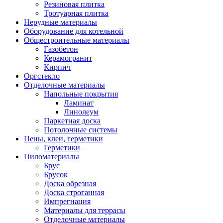
Резиновая плитка
Тротуарная плитка
Нерудные материалы
Оборудование для котельной
Общестроительные материалы
Газобетон
Керамогранит
Кирпич
Оргстекло
Отделочные материалы
Напольные покрытия
Ламинат
Линолеум
Паркетная доска
Потолочные системы
Пены, клеи, герметики
Герметики
Пиломатериалы
Брус
Брусок
Доска обрезная
Доска строганная
Импрегнация
Материалы для террасы
Отделочные материалы