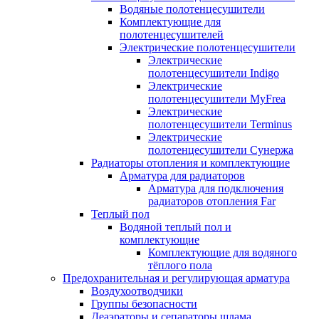
Водяные полотенцесушители
Комплектующие для
полотенцесушителей
Электрические полотенцесушители
Электрические
полотенцесушители Indigo
Электрические
полотенцесушители MyFrea
Электрические
полотенцесушители Terminus
Электрические
полотенцесушители Сунержа
Радиаторы отопления и комплектующие
Арматура для радиаторов
Арматура для подключения
радиаторов отопления Far
Теплый пол
Водяной теплый пол и
комплектующие
Комплектующие для водяного
тёплого пола
Предохранительная и регулирующая арматура
Воздухоотводчики
Группы безопасности
Деаэраторы и сепараторы шлама