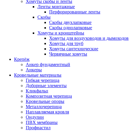
Хомуты скобы и ленты
Ленты монтажные
Перфорированные ленты
Скобы
Скобы двухлапковые
Скобы однолапковые
Хомуты и кронштейны
Хомуты для воздуховодов и дымоходов
Хомуты для труб
Хомуты сантехнические
Червячные хомуты
Крепёж
Анкер фундаментный
Анкеры
Кровельные материалы
Гибкая черепица
Доборные элементы
Кликфальц
Композитная черепица
Кровельные опоры
Металлочерепица
Наплавляемая кровля
Ондулин
ПВХ мембраны
Профнастил