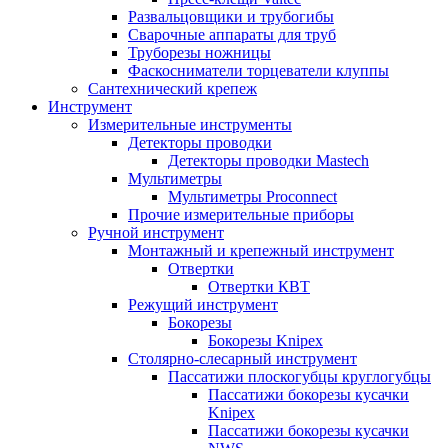
Развальцовщики и трубогибы
Сварочные аппараты для труб
Труборезы ножницы
Фаскосниматели торцеватели клуппы
Сантехнический крепеж
Инструмент
Измерительные инструменты
Детекторы проводки
Детекторы проводки Mastech
Мультиметры
Мультиметры Proconnect
Прочие измерительные приборы
Ручной инструмент
Монтажный и крепежный инструмент
Отвертки
Отвертки КВТ
Режущий инструмент
Бокорезы
Бокорезы Knipex
Столярно-слесарный инструмент
Пассатижи плоскогубцы круглогубцы
Пассатижи бокорезы кусачки
Knipex
Пассатижи бокорезы кусачки