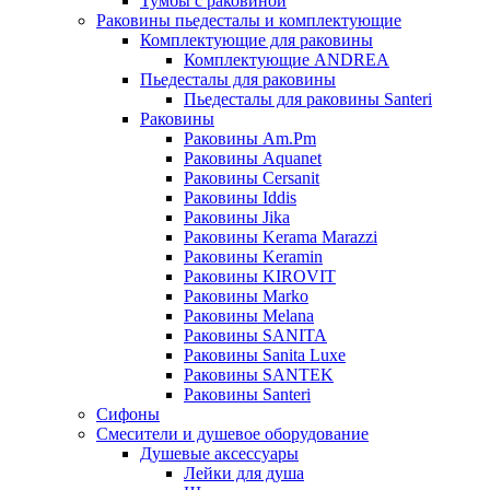
Тумбы с раковиной
Раковины пьедесталы и комплектующие
Комплектующие для раковины
Комплектующие ANDREA
Пьедесталы для раковины
Пьедесталы для раковины Santeri
Раковины
Раковины Am.Pm
Раковины Aquanet
Раковины Cersanit
Раковины Iddis
Раковины Jika
Раковины Kerama Marazzi
Раковины Keramin
Раковины KIROVIT
Раковины Marko
Раковины Melana
Раковины SANITA
Раковины Sanita Luxe
Раковины SANTEK
Раковины Santeri
Сифоны
Смесители и душевое оборудование
Душевые аксессуары
Лейки для душа