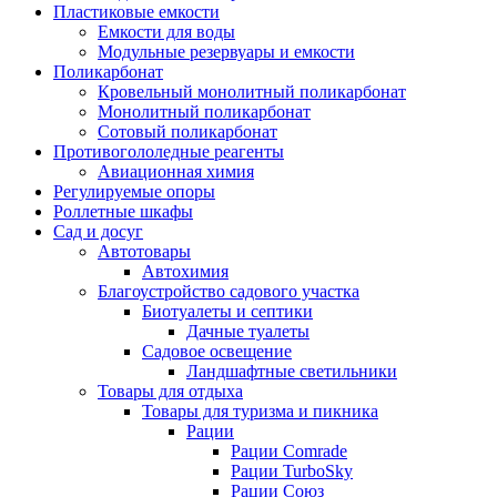
Пластиковые емкости
Емкости для воды
Модульные резервуары и емкости
Поликарбонат
Кровельный монолитный поликарбонат
Монолитный поликарбонат
Сотовый поликарбонат
Противогололедные реагенты
Авиационная химия
Регулируемые опоры
Роллетные шкафы
Сад и досуг
Автотовары
Автохимия
Благоустройство садового участка
Биотуалеты и септики
Дачные туалеты
Садовое освещение
Ландшафтные светильники
Товары для отдыха
Товары для туризма и пикника
Рации
Рации Comrade
Рации TurboSky
Рации Союз