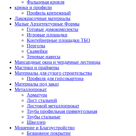
Фальцевая кровля
крюки и профили
Профиль крепежный
Лакокрасочные материалы
Малые Архитектурные Формы
Готовые домокомплекты
Игровые площадки
Контейнерные площадки ТБО
Перголы
Скамейки
Теневые навесы
Мансардные окна и чердачные лестницы
Мастики и праймеры
Материалы для сухого строительства
Профиля для гипсокартона
Материалы под заказ
Металлопрокат
Арматура
Лист стальной
Листовой металлопрокат
Труба профильная прямоугольная
Трубы стальные
Швеллер
Мощение и Благоустройство
Безшовное покрытие