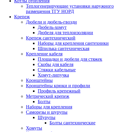
Котлы отопления
Теплогенерирующие установки наружного
размещения ТГУ НОРД
Крепеж
Дюбели и дюбель-гвозди
Дюбель-хомут
Дюбеля для теплоизоляции
Крепеж сантехнический
Наборы для крепления сантехники
Шпилька сантехническая
Крепление кабеля
Площадки и дюбели для стяжек
Скобы для кабеля
Стяжки кабельные
Хомут-липучка
Кронштейны
Кронштейны крюки и профили
Профиль крепежный
Метрический крепеж
Болты
Наборы для крепления
Саморезы и шурупы
Шурупы
Болты сантехнические
Хомуты