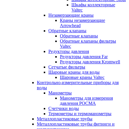
Шкафы коллекторные
Valtec
Незамерзающие краны
Краны незамерзающие
Arrowhead
Обратные клапаны
Обратные клапаны
Обратные клапаны фильтры
Valtec
Редукторы давления
Редукторы давления Far
Редукторы давления Kromwell
Сетчатые фильтры
Шаровые краны для воды
Шаровые краны Valtec
Контрольно-измерительные приборы для
воды
Манометры
Манометры для измерения
давления РОСМА
Счетчики воды
Термометры и термоманометры
Металлопластиковые трубы
Металлопластиковые трубы фитинги и