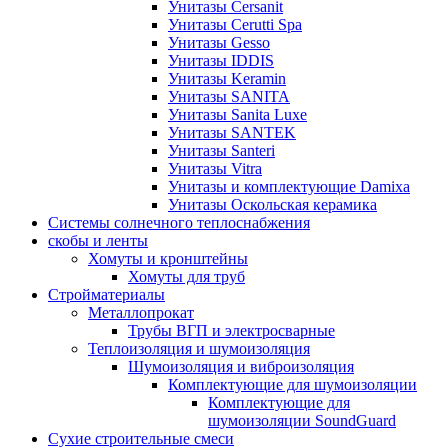
Унитазы Cersanit
Унитазы Cerutti Spa
Унитазы Gesso
Унитазы IDDIS
Унитазы Keramin
Унитазы SANITA
Унитазы Sanita Luxe
Унитазы SANTEK
Унитазы Santeri
Унитазы Vitra
Унитазы и комплектующие Damixa
Унитазы Оскольская керамика
Системы солнечного теплоснабжения
скобы и ленты
Хомуты и кронштейны
Хомуты для труб
Стройматериалы
Металлопрокат
Трубы ВГП и электросварные
Теплоизоляция и шумоизоляция
Шумоизоляция и виброизоляция
Комплектующие для шумоизоляции
Комплектующие для
шумоизоляции SoundGuard
Сухие строительные смеси