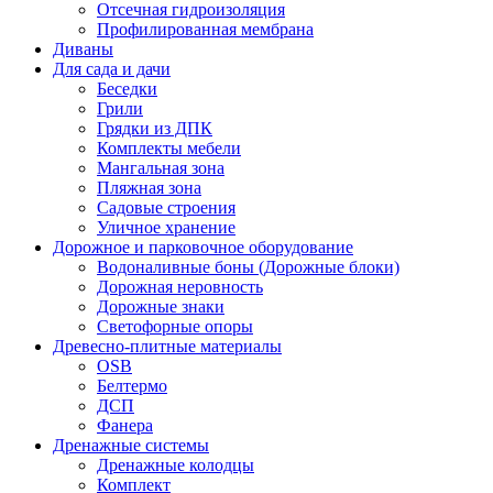
Отсечная гидроизоляция
Профилированная мембрана
Диваны
Для сада и дачи
Беседки
Грили
Грядки из ДПК
Комплекты мебели
Мангальная зона
Пляжная зона
Садовые строения
Уличное хранение
Дорожное и парковочное оборудование
Водоналивные боны (Дорожные блоки)
Дорожная неровность
Дорожные знаки
Светофорные опоры
Древесно-плитные материалы
OSB
Белтермо
ДСП
Фанера
Дренажные системы
Дренажные колодцы
Комплект