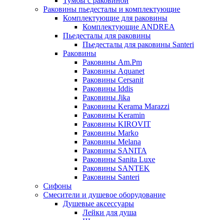
Тумбы с раковиной
Раковины пьедесталы и комплектующие
Комплектующие для раковины
Комплектующие ANDREA
Пьедесталы для раковины
Пьедесталы для раковины Santeri
Раковины
Раковины Am.Pm
Раковины Aquanet
Раковины Cersanit
Раковины Iddis
Раковины Jika
Раковины Kerama Marazzi
Раковины Keramin
Раковины KIROVIT
Раковины Marko
Раковины Melana
Раковины SANITA
Раковины Sanita Luxe
Раковины SANTEK
Раковины Santeri
Сифоны
Смесители и душевое оборудование
Душевые аксессуары
Лейки для душа