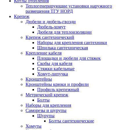
Котлы отопления
Теплогенерирующие установки наружного
размещения ТГУ НОРД
Крепеж
Дюбели и дюбель-гвозди
Дюбель-хомут
Дюбеля для теплоизоляции
Крепеж сантехнический
Наборы для крепления сантехники
Шпилька сантехническая
Крепление кабеля
Площадки и дюбели для стяжек
Скобы для кабеля
Стяжки кабельные
Хомут-липучка
Кронштейны
Кронштейны крюки и профили
Профиль крепежный
Метрический крепеж
Болты
Наборы для крепления
Саморезы и шурупы
Шурупы
Болты сантехнические
Хомуты