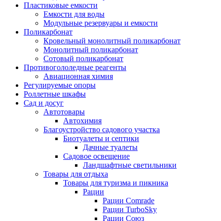
Пластиковые емкости
Емкости для воды
Модульные резервуары и емкости
Поликарбонат
Кровельный монолитный поликарбонат
Монолитный поликарбонат
Сотовый поликарбонат
Противогололедные реагенты
Авиационная химия
Регулируемые опоры
Роллетные шкафы
Сад и досуг
Автотовары
Автохимия
Благоустройство садового участка
Биотуалеты и септики
Дачные туалеты
Садовое освещение
Ландшафтные светильники
Товары для отдыха
Товары для туризма и пикника
Рации
Рации Comrade
Рации TurboSky
Рации Союз