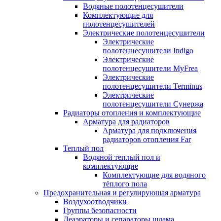
Водяные полотенцесушители
Комплектующие для
полотенцесушителей
Электрические полотенцесушители
Электрические
полотенцесушители Indigo
Электрические
полотенцесушители MyFrea
Электрические
полотенцесушители Terminus
Электрические
полотенцесушители Сунержа
Радиаторы отопления и комплектующие
Арматура для радиаторов
Арматура для подключения
радиаторов отопления Far
Теплый пол
Водяной теплый пол и
комплектующие
Комплектующие для водяного
тёплого пола
Предохранительная и регулирующая арматура
Воздухоотводчики
Группы безопасности
Деаэраторы и сепараторы шлама