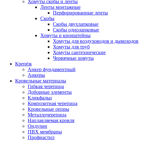
Хомуты скобы и ленты
Ленты монтажные
Перфорированные ленты
Скобы
Скобы двухлапковые
Скобы однолапковые
Хомуты и кронштейны
Хомуты для воздуховодов и дымоходов
Хомуты для труб
Хомуты сантехнические
Червячные хомуты
Крепёж
Анкер фундаментный
Анкеры
Кровельные материалы
Гибкая черепица
Доборные элементы
Кликфальц
Композитная черепица
Кровельные опоры
Металлочерепица
Наплавляемая кровля
Ондулин
ПВХ мембраны
Профнастил