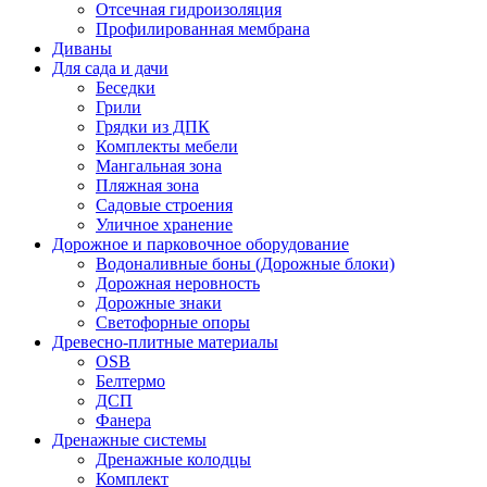
Отсечная гидроизоляция
Профилированная мембрана
Диваны
Для сада и дачи
Беседки
Грили
Грядки из ДПК
Комплекты мебели
Мангальная зона
Пляжная зона
Садовые строения
Уличное хранение
Дорожное и парковочное оборудование
Водоналивные боны (Дорожные блоки)
Дорожная неровность
Дорожные знаки
Светофорные опоры
Древесно-плитные материалы
OSB
Белтермо
ДСП
Фанера
Дренажные системы
Дренажные колодцы
Комплект