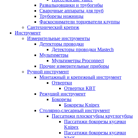
Развальцовщики и трубогибы
Сварочные аппараты для труб
Труборезы ножницы
Фаскосниматели торцеватели клуппы
Сантехнический крепеж
Инструмент
Измерительные инструменты
Детекторы проводки
Детекторы проводки Mastech
Мультиметры
Мультиметры Proconnect
Прочие измерительные приборы
Ручной инструмент
Монтажный и крепежный инструмент
Отвертки
Отвертки КВТ
Режущий инструмент
Бокорезы
Бокорезы Knipex
Столярно-слесарный инструмент
Пассатижи плоскогубцы круглогубцы
Пассатижи бокорезы кусачки
Knipex
Пассатижи бокорезы кусачки