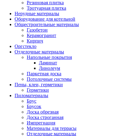
Резиновая плитка
Тротуарная плитка
Нерудные материалы
Оборудование для котельной
Общестроительные материалы
Газобетон
Керамогранит
Кирпич
Оргстекло
Отделочные материалы
Напольные покрытия
Ламинат
Линолеум
Паркетная доска
Потолочные системы
Пены, клеи, герметики
Герметики
Пиломатериалы
Брус
Брусок
Доска обрезная
Доска строганная
Импрегнация
Материалы для террасы
Отделочные материалы