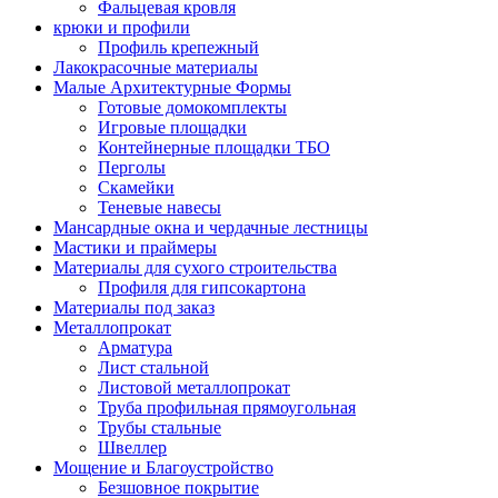
Фальцевая кровля
крюки и профили
Профиль крепежный
Лакокрасочные материалы
Малые Архитектурные Формы
Готовые домокомплекты
Игровые площадки
Контейнерные площадки ТБО
Перголы
Скамейки
Теневые навесы
Мансардные окна и чердачные лестницы
Мастики и праймеры
Материалы для сухого строительства
Профиля для гипсокартона
Материалы под заказ
Металлопрокат
Арматура
Лист стальной
Листовой металлопрокат
Труба профильная прямоугольная
Трубы стальные
Швеллер
Мощение и Благоустройство
Безшовное покрытие