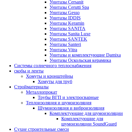
Унитазы Cersanit
Унитазы Cerutti Spa
Унитазы Gesso
Унитазы IDDIS
Унитазы Keramin
Унитазы SANITA
Унитазы Sanita Luxe
Унитазы SANTEK
Унитазы Santeri
Унитазы Vitra
Унитазы и комплектующие Damixa
Унитазы Оскольская керамика
Системы солнечного теплоснабжения
скобы и ленты
Хомуты и кронштейны
Хомуты для труб
Стройматериалы
Металлопрокат
Трубы ВГП и электросварные
Теплоизоляция и шумоизоляция
Шумоизоляция и виброизоляция
Комплектующие для шумоизоляции
Комплектующие для
шумоизоляции SoundGuard
Сухие строительные смеси