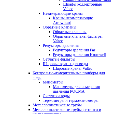
Шкафы коллекторные
Valtec
Незамерзающие краны
Краны незамерзающие
Arrowhead
Обратные клапаны
Обратные клапаны
Обратные клапаны фильтры
Valtec
Редукторы давления
Редукторы давления Far
Редукторы давления Kromwell
Сетчатые фильтры
Шаровые краны для воды
Шаровые краны Valtec
Контрольно-измерительные приборы для
воды
Манометры
Манометры для измерения
давления РОСМА
Счетчики воды
Термометры и термоманометры
Металлопластиковые трубы
Металлопластиковые трубы фитинги и