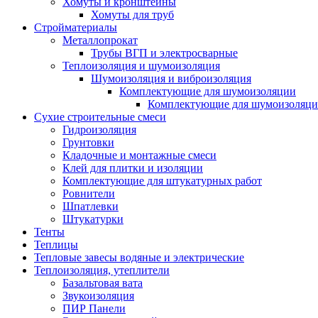
Хомуты и кронштейны
Хомуты для труб
Стройматериалы
Металлопрокат
Трубы ВГП и электросварные
Теплоизоляция и шумоизоляция
Шумоизоляция и виброизоляция
Комплектующие для шумоизоляции
Комплектующие для шумоизоляци
Сухие строительные смеси
Гидроизоляция
Грунтовки
Кладочные и монтажные смеси
Клей для плитки и изоляции
Комплектующие для штукатурных работ
Ровнители
Шпатлевки
Штукатурки
Тенты
Теплицы
Тепловые завесы водяные и электрические
Теплоизоляция, утеплители
Базальтовая вата
Звукоизоляция
ПИР Панели