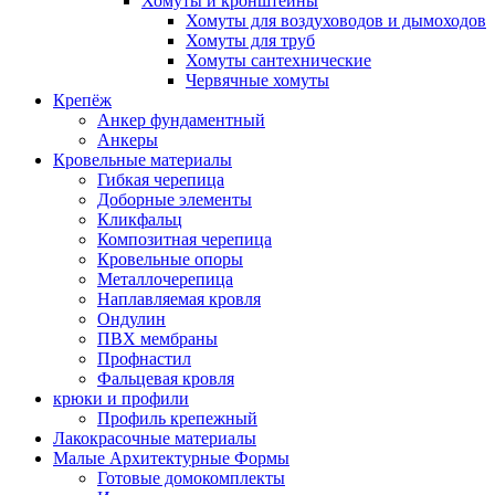
Хомуты и кронштейны
Хомуты для воздуховодов и дымоходов
Хомуты для труб
Хомуты сантехнические
Червячные хомуты
Крепёж
Анкер фундаментный
Анкеры
Кровельные материалы
Гибкая черепица
Доборные элементы
Кликфальц
Композитная черепица
Кровельные опоры
Металлочерепица
Наплавляемая кровля
Ондулин
ПВХ мембраны
Профнастил
Фальцевая кровля
крюки и профили
Профиль крепежный
Лакокрасочные материалы
Малые Архитектурные Формы
Готовые домокомплекты