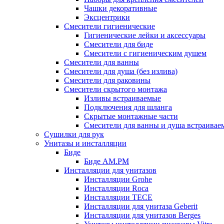
Чашки декоративные
Эксцентрики
Смесители гигиенические
Гигиенические лейки и аксессуары
Смесители для биде
Смесители с гигиеническим душем
Смесители для ванны
Смесители для душа (без излива)
Смесители для раковины
Смесители скрытого монтажа
Изливы встраиваемые
Подключения для шланга
Скрытые монтажные части
Смесители для ванны и душа встраивае
Сушилки для рук
Унитазы и инсталляции
Биде
Биде AM.PM
Инсталляции для унитазов
Инсталляции Grohe
Инсталляции Roca
Инсталляции TECE
Инсталляции для унитаза Geberit
Инсталляции для унитазов Berges