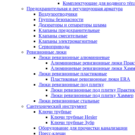
Комплектующие для водяного тёп
Предохранительная и регулирующая арматура
Воздухоотводчики
Группы безопасности
Деаэраторы и сепараторы шлама
Клапаны предохранительные
Клапаны смесительные
Клапаны электромагнитные
Сервоприводы
Ревизионные люки
Люки ревизионные алюминиевые
Алюминиевые ревизионные люки Прак
Алюминиевые ревизионные люки Хамм
Люки ревизионные пластиковые
Пластиковые ревизионные люки ERA
Люки ревизионные под плитку
Люки ревизионные под плитку Практик
Люки ревизионные под плитку Хаммер
Люки ревизионные стальные
Сантехнический инструмент
Ключи трубные
Ключи трубные Hesler
Ключи трубные Зубр
Оборудование для прочистки канализации
Пресс-клещи