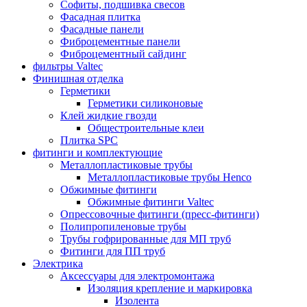
Софиты, подшивка свесов
Фасадная плитка
Фасадные панели
Фиброцементные панели
Фиброцементный сайдинг
фильтры Valtec
Финишная отделка
Герметики
Герметики силиконовые
Клей жидкие гвозди
Общестроительные клеи
Плитка SPC
фитинги и комплектующие
Металлопластиковые трубы
Металлопластиковые трубы Henco
Обжимные фитинги
Обжимные фитинги Valtec
Опрессовочные фитинги (пресс-фитинги)
Полипропиленовые трубы
Трубы гофрированные для МП труб
Фитинги для ПП труб
Электрика
Аксессуары для электромонтажа
Изоляция крепление и маркировка
Изолента