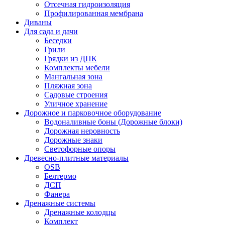
Отсечная гидроизоляция
Профилированная мембрана
Диваны
Для сада и дачи
Беседки
Грили
Грядки из ДПК
Комплекты мебели
Мангальная зона
Пляжная зона
Садовые строения
Уличное хранение
Дорожное и парковочное оборудование
Водоналивные боны (Дорожные блоки)
Дорожная неровность
Дорожные знаки
Светофорные опоры
Древесно-плитные материалы
OSB
Белтермо
ДСП
Фанера
Дренажные системы
Дренажные колодцы
Комплект