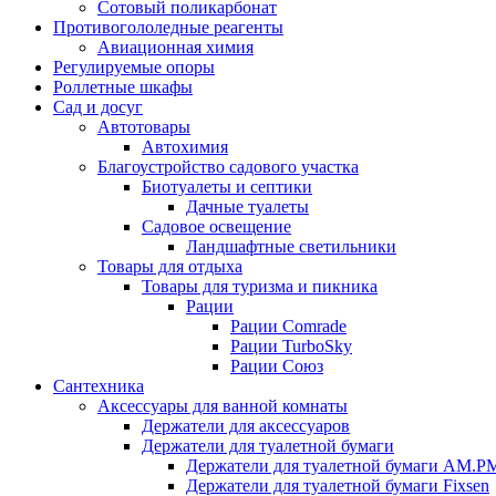
Сотовый поликарбонат
Противогололедные реагенты
Авиационная химия
Регулируемые опоры
Роллетные шкафы
Сад и досуг
Автотовары
Автохимия
Благоустройство садового участка
Биотуалеты и септики
Дачные туалеты
Садовое освещение
Ландшафтные светильники
Товары для отдыха
Товары для туризма и пикника
Рации
Рации Comrade
Рации TurboSky
Рации Союз
Сантехника
Аксессуары для ванной комнаты
Держатели для аксессуаров
Держатели для туалетной бумаги
Держатели для туалетной бумаги AM.P
Держатели для туалетной бумаги Fixsen