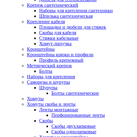
Крепеж сантехнический
Наборы для крепления сантехники
Шпилька сантехническая
Крепление кабеля
Площадки и дюбели для стяжек
Скобы для кабеля
Стяжки кабельные
Хомут-липучка
Кронштейны
Кронштейны крюки и профили
Профиль крепежный
Метрический крепеж
Болты
Наборы для крепления
Саморезы и шурупы
Шурупы
Болты сантехнические
Хомуты
Хомуты скобы и ленты
Ленты монтажные
Перфорированные ленты
Скобы
Скобы двухлапковые
Скобы однолапковые