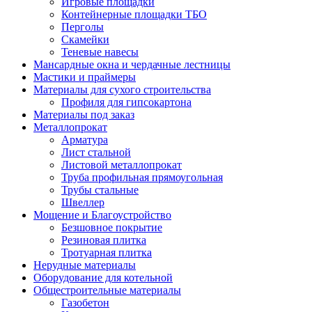
Игровые площадки
Контейнерные площадки ТБО
Перголы
Скамейки
Теневые навесы
Мансардные окна и чердачные лестницы
Мастики и праймеры
Материалы для сухого строительства
Профиля для гипсокартона
Материалы под заказ
Металлопрокат
Арматура
Лист стальной
Листовой металлопрокат
Труба профильная прямоугольная
Трубы стальные
Швеллер
Мощение и Благоустройство
Безшовное покрытие
Резиновая плитка
Тротуарная плитка
Нерудные материалы
Оборудование для котельной
Общестроительные материалы
Газобетон