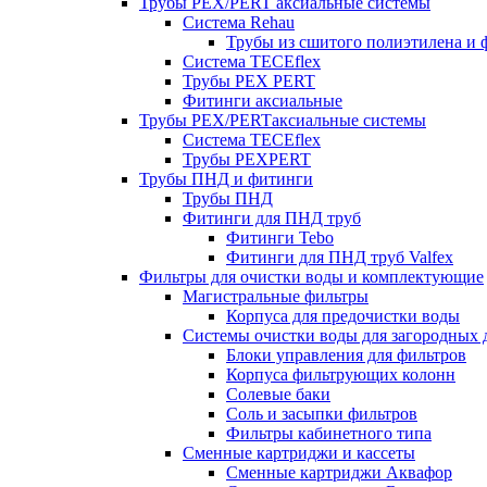
Трубы PEX/PERT аксиальные системы
Система Rehau
Трубы из сшитого полиэтилена и 
Система TECEflex
Трубы PEX PERT
Фитинги аксиальные
Трубы PEX/PERTаксиальные системы
Система TECEflex
Трубы PEXPERT
Трубы ПНД и фитинги
Трубы ПНД
Фитинги для ПНД труб
Фитинги Tebo
Фитинги для ПНД труб Valfex
Фильтры для очистки воды и комплектующие
Магистральные фильтры
Корпуса для предочистки воды
Системы очистки воды для загородных 
Блоки управления для фильтров
Корпуса фильтрующих колонн
Солевые баки
Соль и засыпки фильтров
Фильтры кабинетного типа
Сменные картриджи и кассеты
Сменные картриджи Аквафор