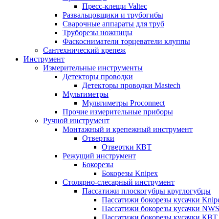
Пресс-клещи Valtec
Развальцовщики и трубогибы
Сварочные аппараты для труб
Труборезы ножницы
Фаскосниматели торцеватели клуппы
Сантехнический крепеж
Инструмент
Измерительные инструменты
Детекторы проводки
Детекторы проводки Mastech
Мультиметры
Мультиметры Proconnect
Прочие измерительные приборы
Ручной инструмент
Монтажный и крепежный инструмент
Отвертки
Отвертки КВТ
Режущий инструмент
Бокорезы
Бокорезы Knipex
Столярно-слесарный инструмент
Пассатижи плоскогубцы круглогубцы
Пассатижи бокорезы кусачки Knip
Пассатижи бокорезы кусачки NW
Пассатижи бокорезы кусачки КВТ