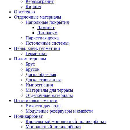
Керамогранит
Кирпич
Оргстекло
Отделочные материалы
Напольные покрытия
Ламинат
Линолеум
Паркетная доска
Потолочные системы
Пены, клеи, герметики
Герметики
Пиломатериалы
Брус
Брусок
Доска обрезная
Доска строганная
Импрегнация
Материалы для террасы
Отделочные материалы
Пластиковые емкости
Емкости для воды
Модульные резервуары и емкости
Поликарбонат
Кровельный монолитный поликарбонат
Монолитный поликарбонат