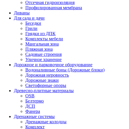
Отсечная гидроизоляция
Профилированная мембрана
Диваны
Для сада и дачи
Беседки
Грили
Грядки из ДПК
Комплекты мебели
Мангальная зона
Пляжная зона
Садовые строения
Уличное хранение
Дорожное и парковочное оборудование
Водоналивные боны (Дорожные блоки)
Дорожная неровность
Дорожные знаки
Светофорные опоры
Древесно-плитные материалы
OSB
Белтермо
ДСП
Фанера
Дренажные системы
Дренажные колодцы
Комплект