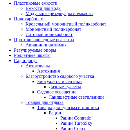
Пластиковые емкости
Емкости для воды
Модульные резервуары и емкости
Поликарбонат
Кровельный монолитный поликарбонат
Монолитный поликарбонат
Сотовый поликарбонат
Противогололедные реагенты
Авиационная химия
Регулируемые опоры
Роллетные шкафы
Сад и досуг
Автотовары
Автохимия
Благоустройство садового участка
Биотуалеты и септики
Дачные туалеты
Садовое освещение
Ландшафтные светильники
Товары для отдыха
Товары для туризма и пикника
Рации
Рации Comrade
Рации TurboSky
Рации Союз