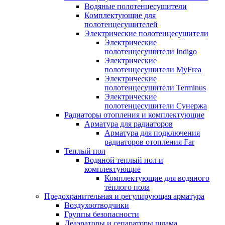
Водяные полотенцесушители
Комплектующие для
полотенцесушителей
Электрические полотенцесушители
Электрические
полотенцесушители Indigo
Электрические
полотенцесушители MyFrea
Электрические
полотенцесушители Terminus
Электрические
полотенцесушители Сунержа
Радиаторы отопления и комплектующие
Арматура для радиаторов
Арматура для подключения
радиаторов отопления Far
Теплый пол
Водяной теплый пол и
комплектующие
Комплектующие для водяного
тёплого пола
Предохранительная и регулирующая арматура
Воздухоотводчики
Группы безопасности
Деаэраторы и сепараторы шлама