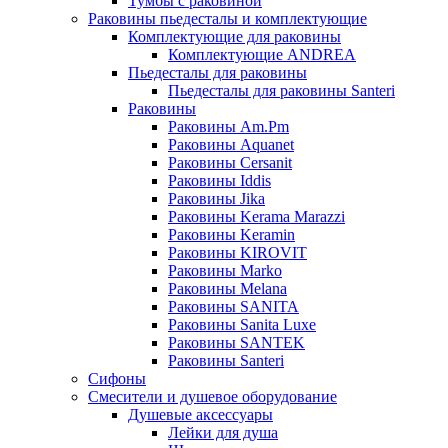
Тумбы с раковиной
Раковины пьедесталы и комплектующие
Комплектующие для раковины
Комплектующие ANDREA
Пьедесталы для раковины
Пьедесталы для раковины Santeri
Раковины
Раковины Am.Pm
Раковины Aquanet
Раковины Cersanit
Раковины Iddis
Раковины Jika
Раковины Kerama Marazzi
Раковины Keramin
Раковины KIROVIT
Раковины Marko
Раковины Melana
Раковины SANITA
Раковины Sanita Luxe
Раковины SANTEK
Раковины Santeri
Сифоны
Смесители и душевое оборудование
Душевые аксессуары
Лейки для душа