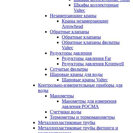
Шкафы коллекторные
Valtec
Незамерзающие краны
Краны незамерзающие
Arrowhead
Обратные клапаны
Обратные клапаны
Обратные клапаны фильтры
Valtec
Редукторы давления
Редукторы давления Far
Редукторы давления Kromwell
Сетчатые фильтры
Шаровые краны для воды
Шаровые краны Valtec
Контрольно-измерительные приборы для
воды
Манометры
Манометры для измерения
давления РОСМА
Счетчики воды
Термометры и термоманометры
Металлопластиковые трубы
Металлопластиковые трубы фитинги и