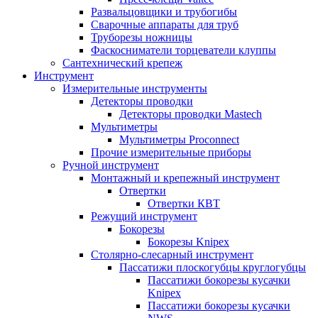
Развальцовщики и трубогибы
Сварочные аппараты для труб
Труборезы ножницы
Фаскосниматели торцеватели клуппы
Сантехнический крепеж
Инструмент
Измерительные инструменты
Детекторы проводки
Детекторы проводки Mastech
Мультиметры
Мультиметры Proconnect
Прочие измерительные приборы
Ручной инструмент
Монтажный и крепежный инструмент
Отвертки
Отвертки КВТ
Режущий инструмент
Бокорезы
Бокорезы Knipex
Столярно-слесарный инструмент
Пассатижи плоскогубцы круглогубцы
Пассатижи бокорезы кусачки
Knipex
Пассатижи бокорезы кусачки