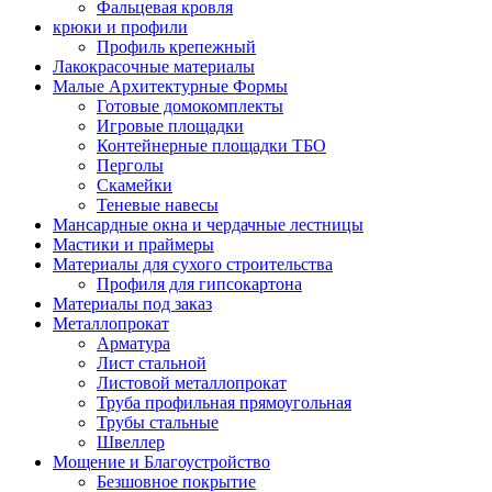
Фальцевая кровля
крюки и профили
Профиль крепежный
Лакокрасочные материалы
Малые Архитектурные Формы
Готовые домокомплекты
Игровые площадки
Контейнерные площадки ТБО
Перголы
Скамейки
Теневые навесы
Мансардные окна и чердачные лестницы
Мастики и праймеры
Материалы для сухого строительства
Профиля для гипсокартона
Материалы под заказ
Металлопрокат
Арматура
Лист стальной
Листовой металлопрокат
Труба профильная прямоугольная
Трубы стальные
Швеллер
Мощение и Благоустройство
Безшовное покрытие