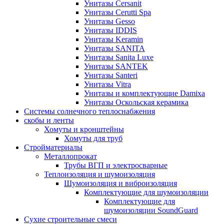
Унитазы Cersanit
Унитазы Cerutti Spa
Унитазы Gesso
Унитазы IDDIS
Унитазы Keramin
Унитазы SANITA
Унитазы Sanita Luxe
Унитазы SANTEK
Унитазы Santeri
Унитазы Vitra
Унитазы и комплектующие Damixa
Унитазы Оскольская керамика
Системы солнечного теплоснабжения
скобы и ленты
Хомуты и кронштейны
Хомуты для труб
Стройматериалы
Металлопрокат
Трубы ВГП и электросварные
Теплоизоляция и шумоизоляция
Шумоизоляция и виброизоляция
Комплектующие для шумоизоляции
Комплектующие для
шумоизоляции SoundGuard
Сухие строительные смеси