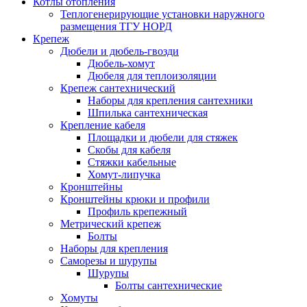
Котлы отопления
Теплогенерирующие установки наружного
размещения ТГУ НОРД
Крепеж
Дюбели и дюбель-гвозди
Дюбель-хомут
Дюбеля для теплоизоляции
Крепеж сантехнический
Наборы для крепления сантехники
Шпилька сантехническая
Крепление кабеля
Площадки и дюбели для стяжек
Скобы для кабеля
Стяжки кабельные
Хомут-липучка
Кронштейны
Кронштейны крюки и профили
Профиль крепежный
Метрический крепеж
Болты
Наборы для крепления
Саморезы и шурупы
Шурупы
Болты сантехнические
Хомуты