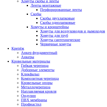
Хомуты скобы и ленты
Ленты монтажные
Перфорированные ленты
Скобы
Скобы двухлапковые
Скобы однолапковые
Хомуты и кронштейны
Хомуты для воздуховодов и дымоходов
Хомуты для труб
Хомуты сантехнические
Червячные хомуты
Крепёж
Анкер фундаментный
Анкеры
Кровельные материалы
Гибкая черепица
Доборные элементы
Кликфальц
Композитная черепица
Кровельные опоры
Металлочерепица
Наплавляемая кровля
Ондулин
ПВХ мембраны
Профнастил