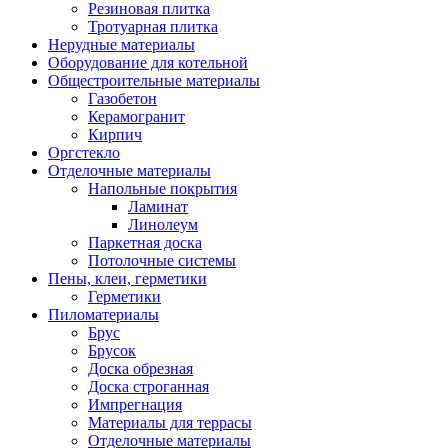
Резиновая плитка
Тротуарная плитка
Нерудные материалы
Оборудование для котельной
Общестроительные материалы
Газобетон
Керамогранит
Кирпич
Оргстекло
Отделочные материалы
Напольные покрытия
Ламинат
Линолеум
Паркетная доска
Потолочные системы
Пены, клеи, герметики
Герметики
Пиломатериалы
Брус
Брусок
Доска обрезная
Доска строганная
Импрегнация
Материалы для террасы
Отделочные материалы