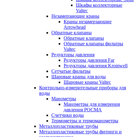
Шкафы коллекторные
Valtec
Незамерзающие краны
Краны незамерзающие
Arrowhead
Обратные клапаны
Обратные клапаны
Обратные клапаны фильтры
Valtec
Редукторы давления
Редукторы давления Far
Редукторы давления Kromwell
Сетчатые фильтры
Шаровые краны для воды
Шаровые краны Valtec
Контрольно-измерительные приборы для
воды
Манометры
Манометры для измерения
давления РОСМА
Счетчики воды
Термометры и термоманометры
Металлопластиковые трубы
Металлопластиковые трубы фитинги и