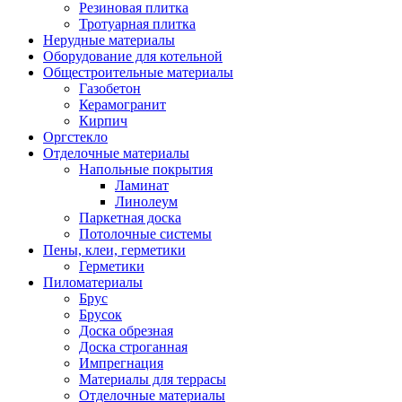
Резиновая плитка
Тротуарная плитка
Нерудные материалы
Оборудование для котельной
Общестроительные материалы
Газобетон
Керамогранит
Кирпич
Оргстекло
Отделочные материалы
Напольные покрытия
Ламинат
Линолеум
Паркетная доска
Потолочные системы
Пены, клеи, герметики
Герметики
Пиломатериалы
Брус
Брусок
Доска обрезная
Доска строганная
Импрегнация
Материалы для террасы
Отделочные материалы