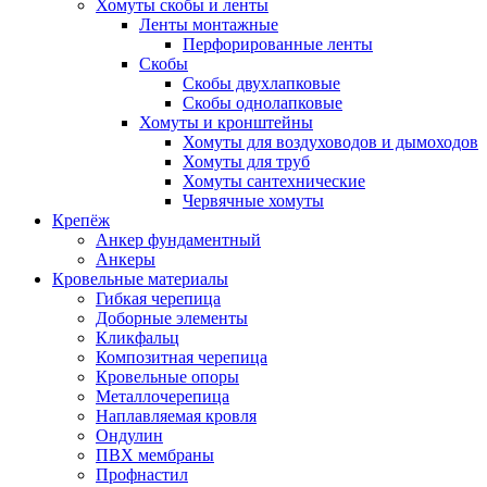
Хомуты скобы и ленты
Ленты монтажные
Перфорированные ленты
Скобы
Скобы двухлапковые
Скобы однолапковые
Хомуты и кронштейны
Хомуты для воздуховодов и дымоходов
Хомуты для труб
Хомуты сантехнические
Червячные хомуты
Крепёж
Анкер фундаментный
Анкеры
Кровельные материалы
Гибкая черепица
Доборные элементы
Кликфальц
Композитная черепица
Кровельные опоры
Металлочерепица
Наплавляемая кровля
Ондулин
ПВХ мембраны
Профнастил