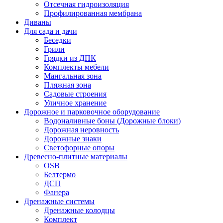
Отсечная гидроизоляция
Профилированная мембрана
Диваны
Для сада и дачи
Беседки
Грили
Грядки из ДПК
Комплекты мебели
Мангальная зона
Пляжная зона
Садовые строения
Уличное хранение
Дорожное и парковочное оборудование
Водоналивные боны (Дорожные блоки)
Дорожная неровность
Дорожные знаки
Светофорные опоры
Древесно-плитные материалы
OSB
Белтермо
ДСП
Фанера
Дренажные системы
Дренажные колодцы
Комплект