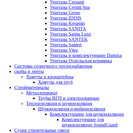
Унитазы Cersanit
Унитазы Cerutti Spa
Унитазы Gesso
Унитазы IDDIS
Унитазы Keramin
Унитазы SANITA
Унитазы Sanita Luxe
Унитазы SANTEK
Унитазы Santeri
Унитазы Vitra
Унитазы и комплектующие Damixa
Унитазы Оскольская керамика
Системы солнечного теплоснабжения
скобы и ленты
Хомуты и кронштейны
Хомуты для труб
Стройматериалы
Металлопрокат
Трубы ВГП и электросварные
Теплоизоляция и шумоизоляция
Шумоизоляция и виброизоляция
Комплектующие для шумоизоляции
Комплектующие для
шумоизоляции SoundGuard
Сухие строительные смеси