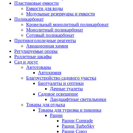
Пластиковые емкости
Емкости для воды
Модульные резервуары и емкости
Поликарбонат
Кровельный монолитный поликарбонат
Монолитный поликарбонат
Сотовый поликарбонат
Противогололедные реагенты
Авиационная химия
Регулируемые опоры
Роллетные шкафы
Сад и досуг
Автотовары
Автохимия
Благоустройство садового участка
Биотуалеты и септики
Дачные туалеты
Садовое освещение
Ландшафтные светильники
Товары для отдыха
Товары для туризма и пикника
Рации
Рации Comrade
Рации TurboSky
Рации Союз