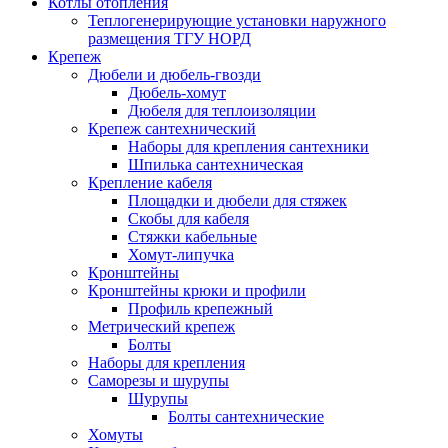
Котлы отопления
Теплогенерирующие установки наружного
размещения ТГУ НОРД
Крепеж
Дюбели и дюбель-гвозди
Дюбель-хомут
Дюбеля для теплоизоляции
Крепеж сантехнический
Наборы для крепления сантехники
Шпилька сантехническая
Крепление кабеля
Площадки и дюбели для стяжек
Скобы для кабеля
Стяжки кабельные
Хомут-липучка
Кронштейны
Кронштейны крюки и профили
Профиль крепежный
Метрический крепеж
Болты
Наборы для крепления
Саморезы и шурупы
Шурупы
Болты сантехнические
Хомуты