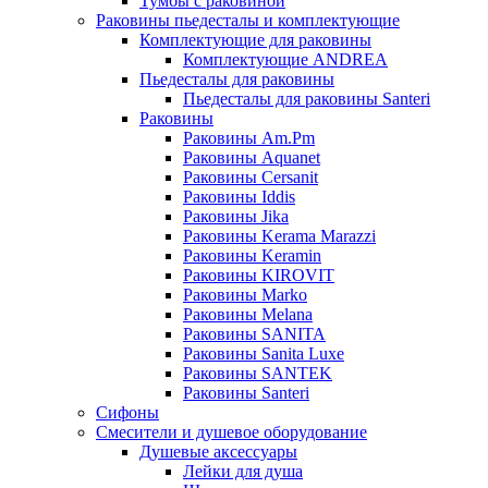
Тумбы с раковиной
Раковины пьедесталы и комплектующие
Комплектующие для раковины
Комплектующие ANDREA
Пьедесталы для раковины
Пьедесталы для раковины Santeri
Раковины
Раковины Am.Pm
Раковины Aquanet
Раковины Cersanit
Раковины Iddis
Раковины Jika
Раковины Kerama Marazzi
Раковины Keramin
Раковины KIROVIT
Раковины Marko
Раковины Melana
Раковины SANITA
Раковины Sanita Luxe
Раковины SANTEK
Раковины Santeri
Сифоны
Смесители и душевое оборудование
Душевые аксессуары
Лейки для душа