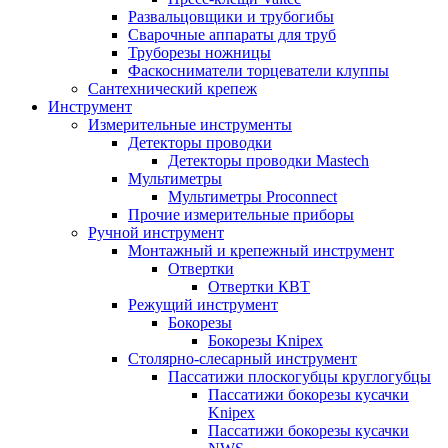
Развальцовщики и трубогибы
Сварочные аппараты для труб
Труборезы ножницы
Фаскосниматели торцеватели клуппы
Сантехнический крепеж
Инструмент
Измерительные инструменты
Детекторы проводки
Детекторы проводки Mastech
Мультиметры
Мультиметры Proconnect
Прочие измерительные приборы
Ручной инструмент
Монтажный и крепежный инструмент
Отвертки
Отвертки КВТ
Режущий инструмент
Бокорезы
Бокорезы Knipex
Столярно-слесарный инструмент
Пассатижи плоскогубцы круглогубцы
Пассатижи бокорезы кусачки
Knipex
Пассатижи бокорезы кусачки