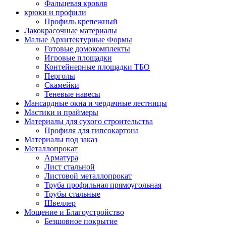
Фальцевая кровля
крюки и профили
Профиль крепежный
Лакокрасочные материалы
Малые Архитектурные Формы
Готовые домокомплекты
Игровые площадки
Контейнерные площадки ТБО
Перголы
Скамейки
Теневые навесы
Мансардные окна и чердачные лестницы
Мастики и праймеры
Материалы для сухого строительства
Профиля для гипсокартона
Материалы под заказ
Металлопрокат
Арматура
Лист стальной
Листовой металлопрокат
Труба профильная прямоугольная
Трубы стальные
Швеллер
Мощение и Благоустройство
Безшовное покрытие