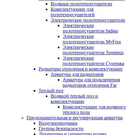
Водяные полотенцесушители
Комплектующие для
полотенцесушителей
Электрические полотенцесушители
Электрические
полотенцесушители Indigo
Электрические
полотенцесушители MyFrea
Электрические
полотенцесушители Terminus
Электрические
полотенцесушители Сунержа
Радиаторы отопления и комплектующие
Арматура для радиаторов
Арматура для подключения
радиаторов отопления Far
Теплый пол
Водяной теплый пол и
комплектующие
Комплектующие для водяного
тёплого пола
Предохранительная и регулирующая арматура
Воздухоотводчики
Группы безопасности
Деаэраторы и сепараторы шлама