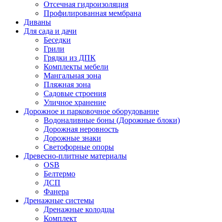
Отсечная гидроизоляция
Профилированная мембрана
Диваны
Для сада и дачи
Беседки
Грили
Грядки из ДПК
Комплекты мебели
Мангальная зона
Пляжная зона
Садовые строения
Уличное хранение
Дорожное и парковочное оборудование
Водоналивные боны (Дорожные блоки)
Дорожная неровность
Дорожные знаки
Светофорные опоры
Древесно-плитные материалы
OSB
Белтермо
ДСП
Фанера
Дренажные системы
Дренажные колодцы
Комплект