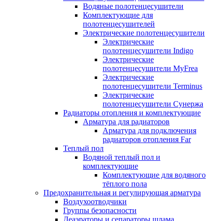
Водяные полотенцесушители
Комплектующие для
полотенцесушителей
Электрические полотенцесушители
Электрические
полотенцесушители Indigo
Электрические
полотенцесушители MyFrea
Электрические
полотенцесушители Terminus
Электрические
полотенцесушители Сунержа
Радиаторы отопления и комплектующие
Арматура для радиаторов
Арматура для подключения
радиаторов отопления Far
Теплый пол
Водяной теплый пол и
комплектующие
Комплектующие для водяного
тёплого пола
Предохранительная и регулирующая арматура
Воздухоотводчики
Группы безопасности
Деаэраторы и сепараторы шлама