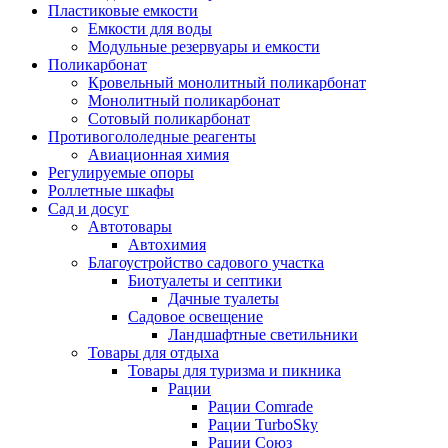
Пластиковые емкости
Емкости для воды
Модульные резервуары и емкости
Поликарбонат
Кровельный монолитный поликарбонат
Монолитный поликарбонат
Сотовый поликарбонат
Противогололедные реагенты
Авиационная химия
Регулируемые опоры
Роллетные шкафы
Сад и досуг
Автотовары
Автохимия
Благоустройство садового участка
Биотуалеты и септики
Дачные туалеты
Садовое освещение
Ландшафтные светильники
Товары для отдыха
Товары для туризма и пикника
Рации
Рации Comrade
Рации TurboSky
Рации Союз