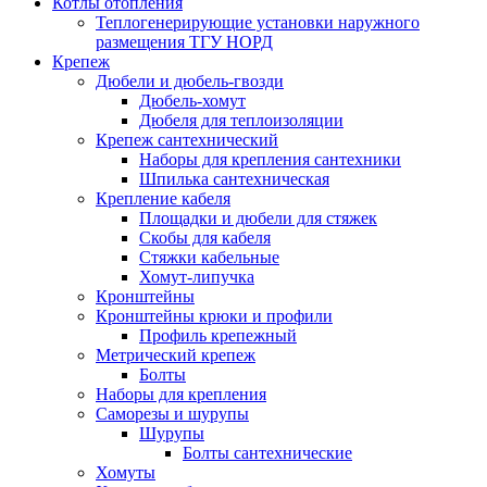
Котлы отопления
Теплогенерирующие установки наружного
размещения ТГУ НОРД
Крепеж
Дюбели и дюбель-гвозди
Дюбель-хомут
Дюбеля для теплоизоляции
Крепеж сантехнический
Наборы для крепления сантехники
Шпилька сантехническая
Крепление кабеля
Площадки и дюбели для стяжек
Скобы для кабеля
Стяжки кабельные
Хомут-липучка
Кронштейны
Кронштейны крюки и профили
Профиль крепежный
Метрический крепеж
Болты
Наборы для крепления
Саморезы и шурупы
Шурупы
Болты сантехнические
Хомуты