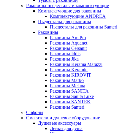
Тумбы с раковиной
Раковины пьедесталы и комплектующие
Комплектующие для раковины
Комплектующие ANDREA
Пьедесталы для раковины
Пьедесталы для раковины Santeri
Раковины
Раковины Am.Pm
Раковины Aquanet
Раковины Cersanit
Раковины Iddis
Раковины Jika
Раковины Kerama Marazzi
Раковины Keramin
Раковины KIROVIT
Раковины Marko
Раковины Melana
Раковины SANITA
Раковины Sanita Luxe
Раковины SANTEK
Раковины Santeri
Сифоны
Смесители и душевое оборудование
Душевые аксессуары
Лейки для душа