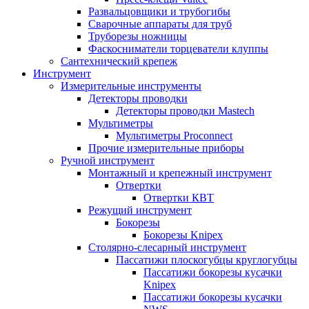
Развальцовщики и трубогибы
Сварочные аппараты для труб
Труборезы ножницы
Фаскосниматели торцеватели клуппы
Сантехнический крепеж
Инструмент
Измерительные инструменты
Детекторы проводки
Детекторы проводки Mastech
Мультиметры
Мультиметры Proconnect
Прочие измерительные приборы
Ручной инструмент
Монтажный и крепежный инструмент
Отвертки
Отвертки КВТ
Режущий инструмент
Бокорезы
Бокорезы Knipex
Столярно-слесарный инструмент
Пассатижи плоскогубцы круглогубцы
Пассатижи бокорезы кусачки
Knipex
Пассатижи бокорезы кусачки