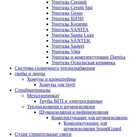
Унитазы Cersanit
Унитазы Cerutti Spa
Унитазы Gesso
Унитазы IDDIS
Унитазы Keramin
Унитазы SANITA
Унитазы Sanita Luxe
Унитазы SANTEK
Унитазы Santeri
Унитазы Vitra
Унитазы и комплектующие Damixa
Унитазы Оскольская керамика
Системы солнечного теплоснабжения
скобы и ленты
Хомуты и кронштейны
Хомуты для труб
Стройматериалы
Металлопрокат
Трубы ВГП и электросварные
Теплоизоляция и шумоизоляция
Шумоизоляция и виброизоляция
Комплектующие для шумоизоляции
Комплектующие для
шумоизоляции SoundGuard
Сухие строительные смеси