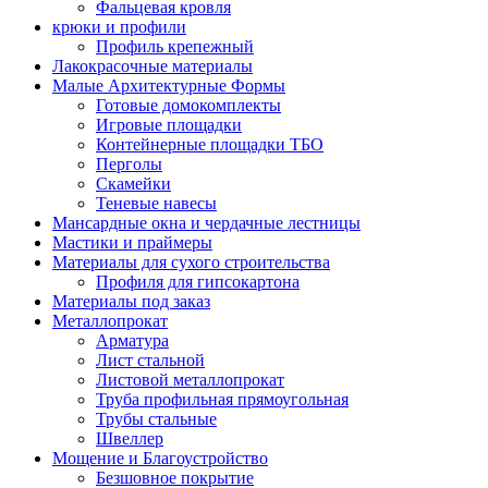
Фальцевая кровля
крюки и профили
Профиль крепежный
Лакокрасочные материалы
Малые Архитектурные Формы
Готовые домокомплекты
Игровые площадки
Контейнерные площадки ТБО
Перголы
Скамейки
Теневые навесы
Мансардные окна и чердачные лестницы
Мастики и праймеры
Материалы для сухого строительства
Профиля для гипсокартона
Материалы под заказ
Металлопрокат
Арматура
Лист стальной
Листовой металлопрокат
Труба профильная прямоугольная
Трубы стальные
Швеллер
Мощение и Благоустройство
Безшовное покрытие