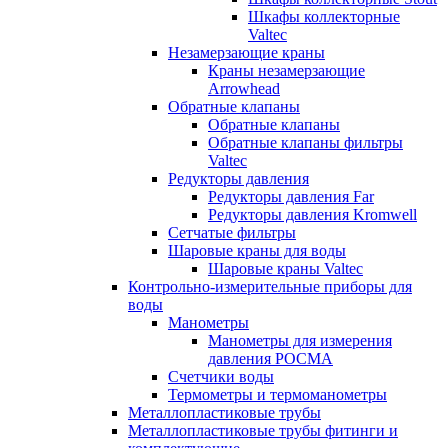
Шкафы коллекторные
Valtec
Незамерзающие краны
Краны незамерзающие
Arrowhead
Обратные клапаны
Обратные клапаны
Обратные клапаны фильтры
Valtec
Редукторы давления
Редукторы давления Far
Редукторы давления Kromwell
Сетчатые фильтры
Шаровые краны для воды
Шаровые краны Valtec
Контрольно-измерительные приборы для
воды
Манометры
Манометры для измерения
давления РОСМА
Счетчики воды
Термометры и термоманометры
Металлопластиковые трубы
Металлопластиковые трубы фитинги и