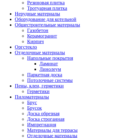
Резиновая плитка
Тротуарная плитка
Нерудные материалы
Оборудование для котельной
Общестроительные материалы
Газобетон
Керамогранит
Кирпич
Оргстекло
Отделочные материалы
Напольные покрытия
Ламинат
Линолеум
Паркетная доска
Потолочные системы
Пены, клеи, герметики
Герметики
Пиломатериалы
Брус
Брусок
Доска обрезная
Доска строганная
Импрегнация
Материалы для террасы
Отделочные материалы