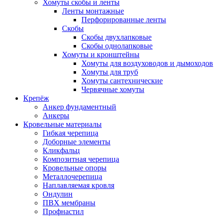
Хомуты скобы и ленты
Ленты монтажные
Перфорированные ленты
Скобы
Скобы двухлапковые
Скобы однолапковые
Хомуты и кронштейны
Хомуты для воздуховодов и дымоходов
Хомуты для труб
Хомуты сантехнические
Червячные хомуты
Крепёж
Анкер фундаментный
Анкеры
Кровельные материалы
Гибкая черепица
Доборные элементы
Кликфальц
Композитная черепица
Кровельные опоры
Металлочерепица
Наплавляемая кровля
Ондулин
ПВХ мембраны
Профнастил