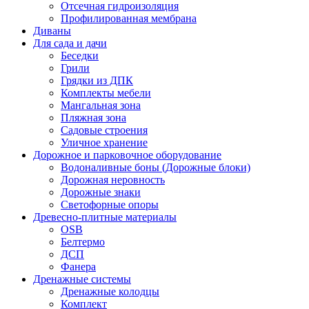
Отсечная гидроизоляция
Профилированная мембрана
Диваны
Для сада и дачи
Беседки
Грили
Грядки из ДПК
Комплекты мебели
Мангальная зона
Пляжная зона
Садовые строения
Уличное хранение
Дорожное и парковочное оборудование
Водоналивные боны (Дорожные блоки)
Дорожная неровность
Дорожные знаки
Светофорные опоры
Древесно-плитные материалы
OSB
Белтермо
ДСП
Фанера
Дренажные системы
Дренажные колодцы
Комплект