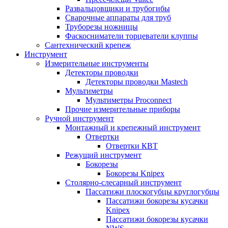
Развальцовщики и трубогибы
Сварочные аппараты для труб
Труборезы ножницы
Фаскосниматели торцеватели клуппы
Сантехнический крепеж
Инструмент
Измерительные инструменты
Детекторы проводки
Детекторы проводки Mastech
Мультиметры
Мультиметры Proconnect
Прочие измерительные приборы
Ручной инструмент
Монтажный и крепежный инструмент
Отвертки
Отвертки КВТ
Режущий инструмент
Бокорезы
Бокорезы Knipex
Столярно-слесарный инструмент
Пассатижи плоскогубцы круглогубцы
Пассатижи бокорезы кусачки
Knipex
Пассатижи бокорезы кусачки