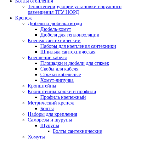
Котлы отопления
Теплогенерирующие установки наружного
размещения ТГУ НОРД
Крепеж
Дюбели и дюбель-гвозди
Дюбель-хомут
Дюбеля для теплоизоляции
Крепеж сантехнический
Наборы для крепления сантехники
Шпилька сантехническая
Крепление кабеля
Площадки и дюбели для стяжек
Скобы для кабеля
Стяжки кабельные
Хомут-липучка
Кронштейны
Кронштейны крюки и профили
Профиль крепежный
Метрический крепеж
Болты
Наборы для крепления
Саморезы и шурупы
Шурупы
Болты сантехнические
Хомуты