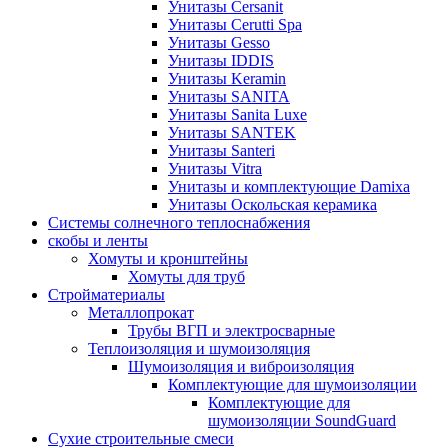
Унитазы Cersanit
Унитазы Cerutti Spa
Унитазы Gesso
Унитазы IDDIS
Унитазы Keramin
Унитазы SANITA
Унитазы Sanita Luxe
Унитазы SANTEK
Унитазы Santeri
Унитазы Vitra
Унитазы и комплектующие Damixa
Унитазы Оскольская керамика
Системы солнечного теплоснабжения
скобы и ленты
Хомуты и кронштейны
Хомуты для труб
Стройматериалы
Металлопрокат
Трубы ВГП и электросварные
Теплоизоляция и шумоизоляция
Шумоизоляция и виброизоляция
Комплектующие для шумоизоляции
Комплектующие для
шумоизоляции SoundGuard
Сухие строительные смеси