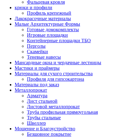
Фальцевая кровля
крюки и профили
Профиль крепежный
Лакокрасочные материалы
Малые Архитектурные Формы
Готовые домокомплекты
Игровые площадки
Контейнерные площадки ТБО
Перголы
Скамейки
Теневые навесы
Мансардные окна и чердачные лестницы
Мастики и праймеры
Материалы для сухого строительства
Профиля для гипсокартона
Материалы под заказ
Металлопрокат
Арматура
Лист стальной
Листовой металлопрокат
Труба профильная прямоугольная
Трубы стальные
Швеллер
Мощение и Благоустройство
Безшовное покрытие