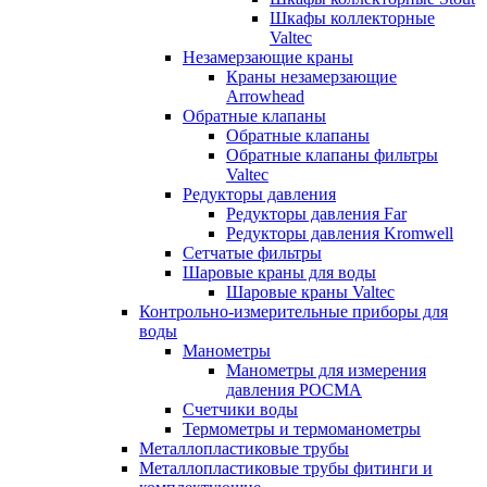
Шкафы коллекторные
Valtec
Незамерзающие краны
Краны незамерзающие
Arrowhead
Обратные клапаны
Обратные клапаны
Обратные клапаны фильтры
Valtec
Редукторы давления
Редукторы давления Far
Редукторы давления Kromwell
Сетчатые фильтры
Шаровые краны для воды
Шаровые краны Valtec
Контрольно-измерительные приборы для
воды
Манометры
Манометры для измерения
давления РОСМА
Счетчики воды
Термометры и термоманометры
Металлопластиковые трубы
Металлопластиковые трубы фитинги и