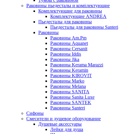
Тумбы с раковиной
Раковины пьедесталы и комплектующие
Комплектующие для раковины
Комплектующие ANDREA
Пьедесталы для раковины
Пьедесталы для раковины Santeri
Раковины
Раковины Am.Pm
Раковины Aquanet
Раковины Cersanit
Раковины Iddis
Раковины Jika
Раковины Kerama Marazzi
Раковины Keramin
Раковины KIROVIT
Раковины Marko
Раковины Melana
Раковины SANITA
Раковины Sanita Luxe
Раковины SANTEK
Раковины Santeri
Сифоны
Смесители и душевое оборудование
Душевые аксессуары
Лейки для душа