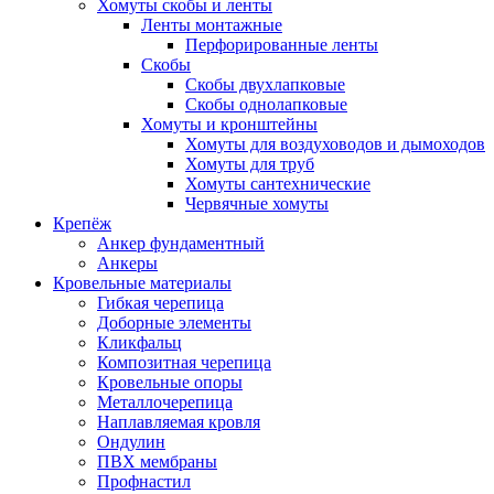
Хомуты скобы и ленты
Ленты монтажные
Перфорированные ленты
Скобы
Скобы двухлапковые
Скобы однолапковые
Хомуты и кронштейны
Хомуты для воздуховодов и дымоходов
Хомуты для труб
Хомуты сантехнические
Червячные хомуты
Крепёж
Анкер фундаментный
Анкеры
Кровельные материалы
Гибкая черепица
Доборные элементы
Кликфальц
Композитная черепица
Кровельные опоры
Металлочерепица
Наплавляемая кровля
Ондулин
ПВХ мембраны
Профнастил