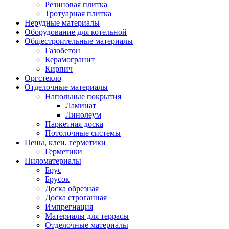
Резиновая плитка
Тротуарная плитка
Нерудные материалы
Оборудование для котельной
Общестроительные материалы
Газобетон
Керамогранит
Кирпич
Оргстекло
Отделочные материалы
Напольные покрытия
Ламинат
Линолеум
Паркетная доска
Потолочные системы
Пены, клеи, герметики
Герметики
Пиломатериалы
Брус
Брусок
Доска обрезная
Доска строганная
Импрегнация
Материалы для террасы
Отделочные материалы