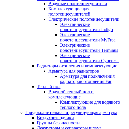
Водяные полотенцесушители
Комплектующие для
полотенцесушителей
Электрические полотенцесушители
Электрические
полотенцесушители Indigo
Электрические
полотенцесушители MyFrea
Электрические
полотенцесушители Terminus
Электрические
полотенцесушители Сунержа
Радиаторы отопления и комплектующие
Арматура для радиаторов
Арматура для подключения
радиаторов отопления Far
Теплый пол
Водяной теплый пол и
комплектующие
Комплектующие для водяного
тёплого пола
Предохранительная и регулирующая арматура
Воздухоотводчики
Группы безопасности
Деаэраторы и сепараторы шлама