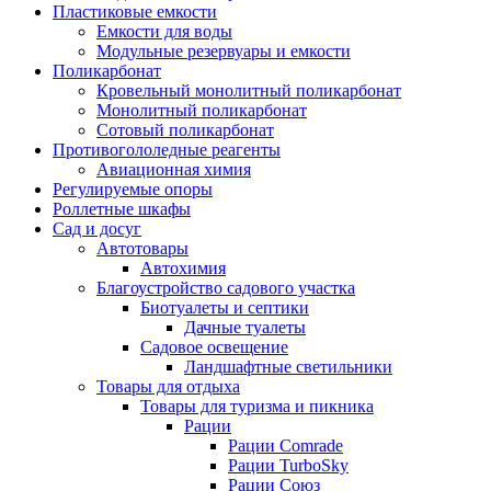
Пластиковые емкости
Емкости для воды
Модульные резервуары и емкости
Поликарбонат
Кровельный монолитный поликарбонат
Монолитный поликарбонат
Сотовый поликарбонат
Противогололедные реагенты
Авиационная химия
Регулируемые опоры
Роллетные шкафы
Сад и досуг
Автотовары
Автохимия
Благоустройство садового участка
Биотуалеты и септики
Дачные туалеты
Садовое освещение
Ландшафтные светильники
Товары для отдыха
Товары для туризма и пикника
Рации
Рации Comrade
Рации TurboSky
Рации Союз