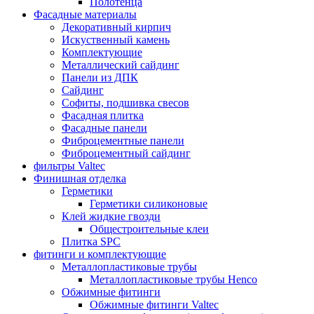
Полотенца
Фасадные материалы
Декоративный кирпич
Искуственный камень
Комплектующие
Металлический сайдинг
Панели из ДПК
Сайдинг
Софиты, подшивка свесов
Фасадная плитка
Фасадные панели
Фиброцементные панели
Фиброцементный сайдинг
фильтры Valtec
Финишная отделка
Герметики
Герметики силиконовые
Клей жидкие гвозди
Общестроительные клеи
Плитка SPC
фитинги и комплектующие
Металлопластиковые трубы
Металлопластиковые трубы Henco
Обжимные фитинги
Обжимные фитинги Valtec