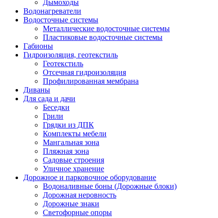
Дымоходы
Водонагреватели
Водосточные системы
Металлические водосточные системы
Пластиковые водосточные системы
Габионы
Гидроизоляция, геотекстиль
Геотекстиль
Отсечная гидроизоляция
Профилированная мембрана
Диваны
Для сада и дачи
Беседки
Грили
Грядки из ДПК
Комплекты мебели
Мангальная зона
Пляжная зона
Садовые строения
Уличное хранение
Дорожное и парковочное оборудование
Водоналивные боны (Дорожные блоки)
Дорожная неровность
Дорожные знаки
Светофорные опоры