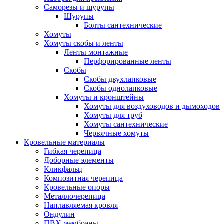
Саморезы и шурупы
Шурупы
Болты сантехнические
Хомуты
Хомуты скобы и ленты
Ленты монтажные
Перфорированные ленты
Скобы
Скобы двухлапковые
Скобы однолапковые
Хомуты и кронштейны
Хомуты для воздуховодов и дымоходов
Хомуты для труб
Хомуты сантехнические
Червячные хомуты
Кровельные материалы
Гибкая черепица
Доборные элементы
Кликфальц
Композитная черепица
Кровельные опоры
Металлочерепица
Наплавляемая кровля
Ондулин
ПВХ мембраны