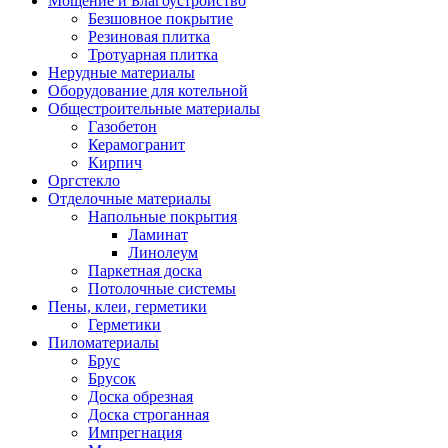
Мощение и Благоустройство
Безшовное покрытие
Резиновая плитка
Тротуарная плитка
Нерудные материалы
Оборудование для котельной
Общестроительные материалы
Газобетон
Керамогранит
Кирпич
Оргстекло
Отделочные материалы
Напольные покрытия
Ламинат
Линолеум
Паркетная доска
Потолочные системы
Пены, клеи, герметики
Герметики
Пиломатериалы
Брус
Брусок
Доска обрезная
Доска строганная
Импрегнация