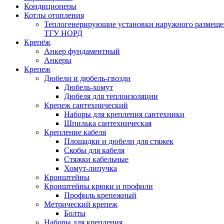
Кондиционеры
Котлы отопления
Теплогенерирующие установки наружного размеще
ТГУ НОРД
Крепёж
Анкер фундаментный
Анкеры
Крепеж
Дюбели и дюбель-гвозди
Дюбель-хомут
Дюбеля для теплоизоляции
Крепеж сантехнический
Наборы для крепления сантехники
Шпилька сантехническая
Крепление кабеля
Площадки и дюбели для стяжек
Скобы для кабеля
Стяжки кабельные
Хомут-липучка
Кронштейны
Кронштейны крюки и профили
Профиль крепежный
Метрический крепеж
Болты
Наборы для крепления