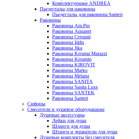
Комплектующие ANDREA
Пьедесталы для раковины
Пьедесталы для раковины Santeri
Раковины
Раковины Am.Pm
Раковины Aquanet
Раковины Cersanit
Раковины Iddis
Раковины Jika
Раковины Kerama Marazzi
Раковины Keramin
Раковины KIROVIT
Раковины Marko
Раковины Melana
Раковины SANITA
Раковины Sanita Luxe
Раковины SANTEK
Раковины Santeri
Сифоны
Смесители и душевое оборудование
Душевые аксессуары
Лейки для душа
Шланги для душа
Штанги и держатели для душа
Душевые комплекты без смесителя