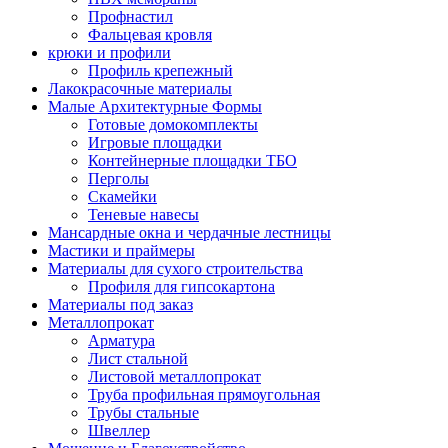
Профнастил
Фальцевая кровля
крюки и профили
Профиль крепежный
Лакокрасочные материалы
Малые Архитектурные Формы
Готовые домокомплекты
Игровые площадки
Контейнерные площадки ТБО
Перголы
Скамейки
Теневые навесы
Мансардные окна и чердачные лестницы
Мастики и праймеры
Материалы для сухого строительства
Профиля для гипсокартона
Материалы под заказ
Металлопрокат
Арматура
Лист стальной
Листовой металлопрокат
Труба профильная прямоугольная
Трубы стальные
Швеллер