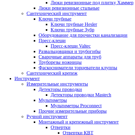
Люки ревизионные под плитку Хаммер
Люки ревизионные стальные
Сантехнический инструмент
Ключи трубные
Ключи трубные Hesler
Ключи трубные Зубр
Оборудование для прочистки канализации
Пресс-клещи
Пресс-клещи Valtec
Развальцовщики и трубогибы
Сварочные аппараты для труб
Труборезы ножницы
Фаскосниматели торцеватели клуппы
Сантехнический крепеж
Инструмент
Измерительные инструменты
Детекторы проводки
Детекторы проводки Mastech
Мультиметры
Мультиметры Proconnect
Прочие измерительные приборы
Ручной инструмент
Монтажный и крепежный инструмент
Отвертки
Отвертки КВТ