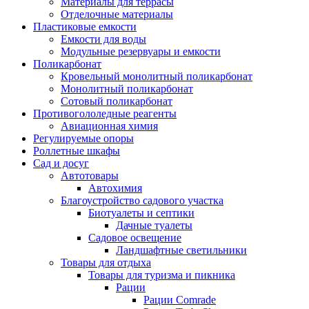
Материалы для террасы
Отделочные материалы
Пластиковые емкости
Емкости для воды
Модульные резервуары и емкости
Поликарбонат
Кровельный монолитный поликарбонат
Монолитный поликарбонат
Сотовый поликарбонат
Противогололедные реагенты
Авиационная химия
Регулируемые опоры
Роллетные шкафы
Сад и досуг
Автотовары
Автохимия
Благоустройство садового участка
Биотуалеты и септики
Дачные туалеты
Садовое освещение
Ландшафтные светильники
Товары для отдыха
Товары для туризма и пикника
Рации
Рации Comrade