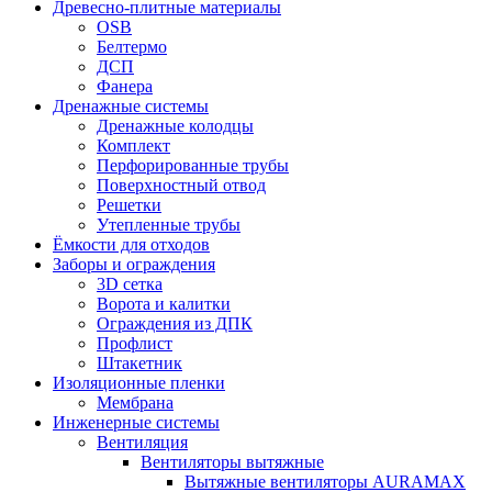
Древесно-плитные материалы
OSB
Белтермо
ДСП
Фанера
Дренажные системы
Дренажные колодцы
Комплект
Перфорированные трубы
Поверхностный отвод
Решетки
Утепленные трубы
Ёмкости для отходов
Заборы и ограждения
3D сетка
Ворота и калитки
Ограждения из ДПК
Профлист
Штакетник
Изоляционные пленки
Мембрана
Инженерные системы
Вентиляция
Вентиляторы вытяжные
Вытяжные вентиляторы AURAMAX