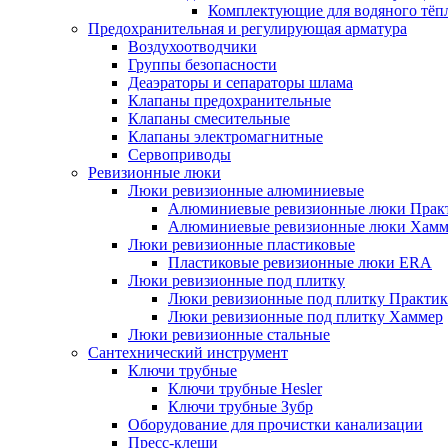
Комплектующие для водяного тёп
Предохранительная и регулирующая арматура
Воздухоотводчики
Группы безопасности
Деаэраторы и сепараторы шлама
Клапаны предохранительные
Клапаны смесительные
Клапаны электромагнитные
Сервоприводы
Ревизионные люки
Люки ревизионные алюминиевые
Алюминиевые ревизионные люки Прак
Алюминиевые ревизионные люки Хамм
Люки ревизионные пластиковые
Пластиковые ревизионные люки ERA
Люки ревизионные под плитку
Люки ревизионные под плитку Практик
Люки ревизионные под плитку Хаммер
Люки ревизионные стальные
Сантехнический инструмент
Ключи трубные
Ключи трубные Hesler
Ключи трубные Зубр
Оборудование для прочистки канализации
Пресс-клещи