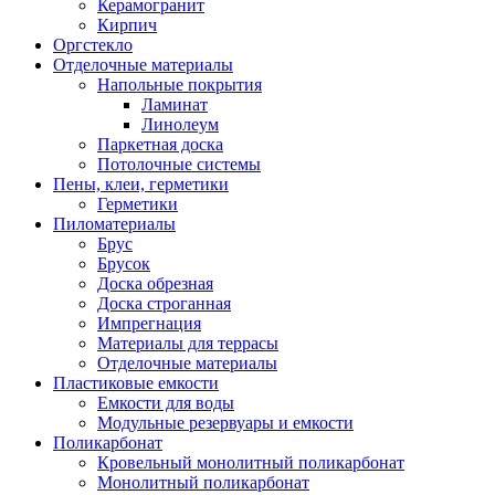
Керамогранит
Кирпич
Оргстекло
Отделочные материалы
Напольные покрытия
Ламинат
Линолеум
Паркетная доска
Потолочные системы
Пены, клеи, герметики
Герметики
Пиломатериалы
Брус
Брусок
Доска обрезная
Доска строганная
Импрегнация
Материалы для террасы
Отделочные материалы
Пластиковые емкости
Емкости для воды
Модульные резервуары и емкости
Поликарбонат
Кровельный монолитный поликарбонат
Монолитный поликарбонат