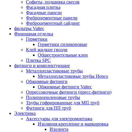
Софиты, подшивка свесов
Фасадная плитка
Фасадные панели
Фиброцементные панели
Фиброцементный сайдинг
фильтры Valtec
Финишная отделка
Герметики
Герметики силиконовые
Клей жидкие гвозди
Общестроительные клеи
Плитка SPC
фитинги и комплектующие
Металлопластиковые трубы
Металлопластиковые трубы Henco
Обжимные фитинги
Обжимные фитинги Valtec
Опрессовочные фитинги (пресс-фитинги)
Полипропиленовые трубы
Трубы гофрированные для МП труб
Фитинги для ПП труб
Электрика
Аксессуары для электромонтажа
Изоляция крепление и маркировка
Изолента