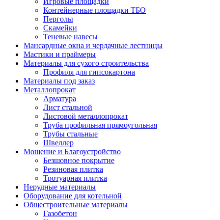
Игровые площадки
Контейнерные площадки ТБО
Перголы
Скамейки
Теневые навесы
Мансардные окна и чердачные лестницы
Мастики и праймеры
Материалы для сухого строительства
Профиля для гипсокартона
Материалы под заказ
Металлопрокат
Арматура
Лист стальной
Листовой металлопрокат
Труба профильная прямоугольная
Трубы стальные
Швеллер
Мощение и Благоустройство
Безшовное покрытие
Резиновая плитка
Тротуарная плитка
Нерудные материалы
Оборудование для котельной
Общестроительные материалы
Газобетон