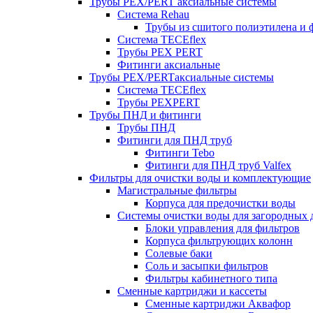
Трубы PEX/PERT аксиальные системы
Система Rehau
Трубы из сшитого полиэтилена и 
Система TECEflex
Трубы PEX PERT
Фитинги аксиальные
Трубы PEX/PERTаксиальные системы
Система TECEflex
Трубы PEXPERT
Трубы ПНД и фитинги
Трубы ПНД
Фитинги для ПНД труб
Фитинги Tebo
Фитинги для ПНД труб Valfex
Фильтры для очистки воды и комплектующие
Магистральные фильтры
Корпуса для предочистки воды
Системы очистки воды для загородных 
Блоки управления для фильтров
Корпуса фильтрующих колонн
Солевые баки
Соль и засыпки фильтров
Фильтры кабинетного типа
Сменные картриджи и кассеты
Сменные картриджи Аквафор