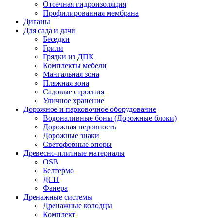
Отсечная гидроизоляция
Профилированная мембрана
Диваны
Для сада и дачи
Беседки
Грили
Грядки из ДПК
Комплекты мебели
Мангальная зона
Пляжная зона
Садовые строения
Уличное хранение
Дорожное и парковочное оборудование
Водоналивные боны (Дорожные блоки)
Дорожная неровность
Дорожные знаки
Светофорные опоры
Древесно-плитные материалы
OSB
Белтермо
ДСП
Фанера
Дренажные системы
Дренажные колодцы
Комплект