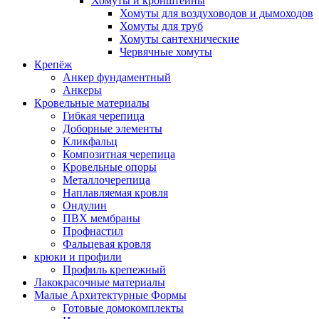
Хомуты и кронштейны
Хомуты для воздуховодов и дымоходов
Хомуты для труб
Хомуты сантехнические
Червячные хомуты
Крепёж
Анкер фундаментный
Анкеры
Кровельные материалы
Гибкая черепица
Доборные элементы
Кликфальц
Композитная черепица
Кровельные опоры
Металлочерепица
Наплавляемая кровля
Ондулин
ПВХ мембраны
Профнастил
Фальцевая кровля
крюки и профили
Профиль крепежный
Лакокрасочные материалы
Малые Архитектурные Формы
Готовые домокомплекты