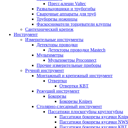
Пресс-клещи Valtec
Развальцовщики и трубогибы
Сварочные аппараты для труб
Труборезы ножницы
Фаскосниматели торцеватели клуппы
Сантехнический крепеж
Инструмент
Измерительные инструменты
Детекторы проводки
Детекторы проводки Mastech
Мультиметры
Мультиметры Proconnect
Прочие измерительные приборы
Ручной инструмент
Монтажный и крепежный инструмент
Отвертки
Отвертки КВТ
Режущий инструмент
Бокорезы
Бокорезы Knipex
Столярно-слесарный инструмент
Пассатижи плоскогубцы круглогубцы
Пассатижи бокорезы кусачки Knip
Пассатижи бокорезы кусачки NW
Пассатижи бокорезы кусачки КВТ