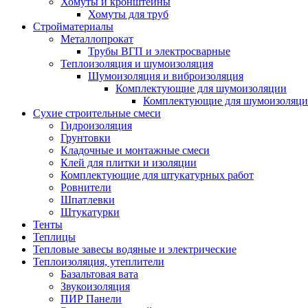
Хомуты и кронштейны
Хомуты для труб
Стройматериалы
Металлопрокат
Трубы ВГП и электросварные
Теплоизоляция и шумоизоляция
Шумоизоляция и виброизоляция
Комплектующие для шумоизоляции
Комплектующие для шумоизоляци
Сухие строительные смеси
Гидроизоляция
Грунтовки
Кладочные и монтажные смеси
Клей для плитки и изоляции
Комплектующие для штукатурных работ
Ровнители
Шпатлевки
Штукатурки
Тенты
Теплицы
Тепловые завесы водяные и электрические
Теплоизоляция, утеплители
Базальтовая вата
Звукоизоляция
ПИР Панели