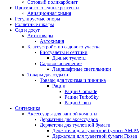
Сотовый поликарбонат
Противогололедные реагенты
Авиационная химия
Регулируемые опоры
Роллетные шкафы
Сад и досуг
Автотовары
Автохимия
Благоустройство садового участка
Биотуалеты и септики
Дачные туалеты
Садовое освещение
Ландшафтные светильники
Товары для отдыха
Товары для туризма и пикника
Рации
Рации Comrade
Рации TurboSky
Рации Союз
Сантехника
Аксессуары для ванной комнаты
Держатели для аксессуаров
Держатели для туалетной бумаги
Держатели для туалетной бумаги AM.P
Держатели для туалетной бумаги Fixsen