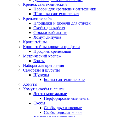
Крепеж сантехнический
Наборы для крепления сантехники
Шпилька сантехническая
Крепление кабеля
Площадки и дюбели для стяжек
Скобы для кабеля
Стяжки кабельные
Хомут-липучка
Кронштейны
Кронштейны крюки и профили
Профиль крепежный
Метрический крепеж
Болты
Наборы для крепления
Саморезы и шурупы
Шурупы
Болты сантехнические
Хомуты
Хомуты скобы и ленты
Ленты монтажные
Перфорированные ленты
Скобы
Скобы двухлапковые
Скобы однолапковые