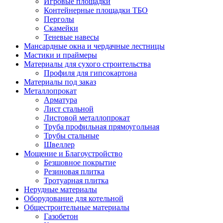
Игровые площадки
Контейнерные площадки ТБО
Перголы
Скамейки
Теневые навесы
Мансардные окна и чердачные лестницы
Мастики и праймеры
Материалы для сухого строительства
Профиля для гипсокартона
Материалы под заказ
Металлопрокат
Арматура
Лист стальной
Листовой металлопрокат
Труба профильная прямоугольная
Трубы стальные
Швеллер
Мощение и Благоустройство
Безшовное покрытие
Резиновая плитка
Тротуарная плитка
Нерудные материалы
Оборудование для котельной
Общестроительные материалы
Газобетон