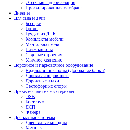
Отсечная гидроизоляция
Профилированная мембрана
Диваны
Для сада и дачи
Беседки
Грили
Грядки из ДПК
Комплекты мебели
Мангальная зона
Пляжная зона
Садовые строения
Уличное хранение
Дорожное и парковочное оборудование
Водоналивные боны (Дорожные блоки)
Дорожная неровность
Дорожные знаки
Светофорные опоры
Древесно-плитные материалы
OSB
Белтермо
ДСП
Фанера
Дренажные системы
Дренажные колодцы
Комплект