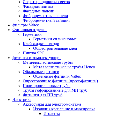
Софиты, подшивка свесов
Фасадная плитка
Фасадные панели
Фиброцементные панели
Фиброцементный сайдинг
фильтры Valtec
Финишная отделка
Герметики
Герметики силиконовые
Клей жидкие гвозди
Общестроительные клеи
Плитка SPC
фитинги и комплектующие
Металлопластиковые трубы
Металлопластиковые трубы Henco
Обжимные фитинги
Обжимные фитинги Valtec
Опрессовочные фитинги (пресс-фитинги)
Полипропиленовые трубы
Трубы гофрированные для МП труб
Фитинги для ПП труб
Электрика
Аксессуары для электромонтажа
Изоляция крепление и маркировка
Изолента