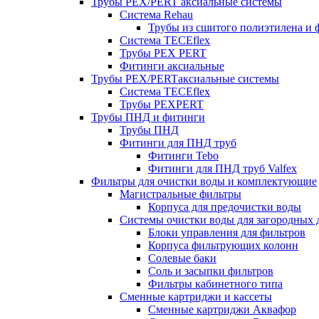
Трубы PEX/PERT аксиальные системы
Система Rehau
Трубы из сшитого полиэтилена и 
Система TECEflex
Трубы PEX PERT
Фитинги аксиальные
Трубы PEX/PERTаксиальные системы
Система TECEflex
Трубы PEXPERT
Трубы ПНД и фитинги
Трубы ПНД
Фитинги для ПНД труб
Фитинги Tebo
Фитинги для ПНД труб Valfex
Фильтры для очистки воды и комплектующие
Магистральные фильтры
Корпуса для предочистки воды
Системы очистки воды для загородных 
Блоки управления для фильтров
Корпуса фильтрующих колонн
Солевые баки
Соль и засыпки фильтров
Фильтры кабинетного типа
Сменные картриджи и кассеты
Сменные картриджи Аквафор