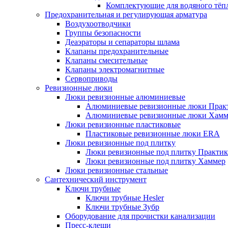
Комплектующие для водяного тёп
Предохранительная и регулирующая арматура
Воздухоотводчики
Группы безопасности
Деаэраторы и сепараторы шлама
Клапаны предохранительные
Клапаны смесительные
Клапаны электромагнитные
Сервоприводы
Ревизионные люки
Люки ревизионные алюминиевые
Алюминиевые ревизионные люки Прак
Алюминиевые ревизионные люки Хамм
Люки ревизионные пластиковые
Пластиковые ревизионные люки ERA
Люки ревизионные под плитку
Люки ревизионные под плитку Практик
Люки ревизионные под плитку Хаммер
Люки ревизионные стальные
Сантехнический инструмент
Ключи трубные
Ключи трубные Hesler
Ключи трубные Зубр
Оборудование для прочистки канализации
Пресс-клещи