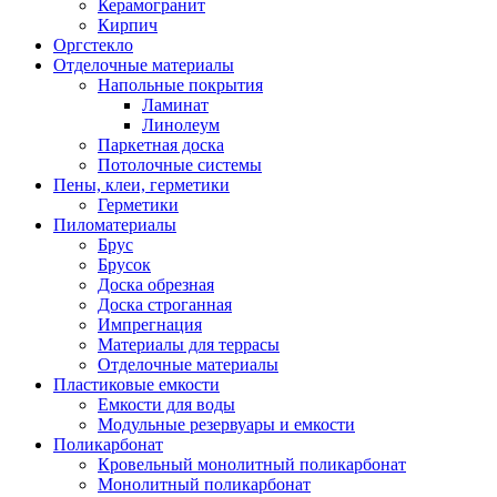
Керамогранит
Кирпич
Оргстекло
Отделочные материалы
Напольные покрытия
Ламинат
Линолеум
Паркетная доска
Потолочные системы
Пены, клеи, герметики
Герметики
Пиломатериалы
Брус
Брусок
Доска обрезная
Доска строганная
Импрегнация
Материалы для террасы
Отделочные материалы
Пластиковые емкости
Емкости для воды
Модульные резервуары и емкости
Поликарбонат
Кровельный монолитный поликарбонат
Монолитный поликарбонат