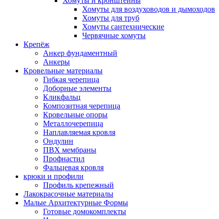
Хомуты и кронштейны
Хомуты для воздуховодов и дымоходов
Хомуты для труб
Хомуты сантехнические
Червячные хомуты
Крепёж
Анкер фундаментный
Анкеры
Кровельные материалы
Гибкая черепица
Доборные элементы
Кликфальц
Композитная черепица
Кровельные опоры
Металлочерепица
Наплавляемая кровля
Ондулин
ПВХ мембраны
Профнастил
Фальцевая кровля
крюки и профили
Профиль крепежный
Лакокрасочные материалы
Малые Архитектурные Формы
Готовые домокомплекты