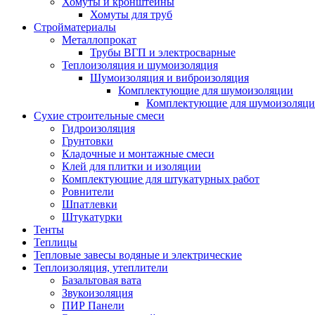
Хомуты и кронштейны
Хомуты для труб
Стройматериалы
Металлопрокат
Трубы ВГП и электросварные
Теплоизоляция и шумоизоляция
Шумоизоляция и виброизоляция
Комплектующие для шумоизоляции
Комплектующие для шумоизоляци
Сухие строительные смеси
Гидроизоляция
Грунтовки
Кладочные и монтажные смеси
Клей для плитки и изоляции
Комплектующие для штукатурных работ
Ровнители
Шпатлевки
Штукатурки
Тенты
Теплицы
Тепловые завесы водяные и электрические
Теплоизоляция, утеплители
Базальтовая вата
Звукоизоляция
ПИР Панели