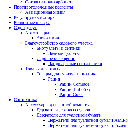
Сотовый поликарбонат
Противогололедные реагенты
Авиационная химия
Регулируемые опоры
Роллетные шкафы
Сад и досуг
Автотовары
Автохимия
Благоустройство садового участка
Биотуалеты и септики
Дачные туалеты
Садовое освещение
Ландшафтные светильники
Товары для отдыха
Товары для туризма и пикника
Рации
Рации Comrade
Рации TurboSky
Рации Союз
Сантехника
Аксессуары для ванной комнаты
Держатели для аксессуаров
Держатели для туалетной бумаги
Держатели для туалетной бумаги AM.P
Держатели для туалетной бумаги Fixsen