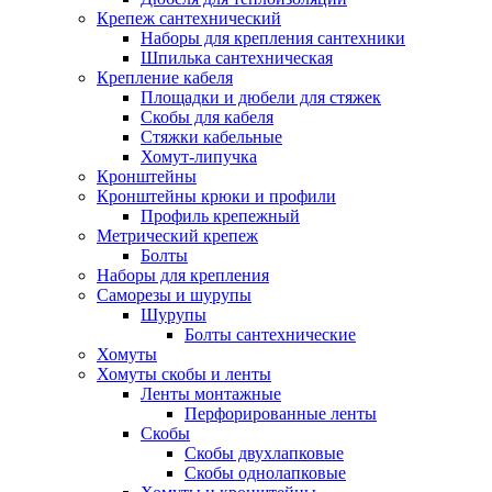
Крепеж сантехнический
Наборы для крепления сантехники
Шпилька сантехническая
Крепление кабеля
Площадки и дюбели для стяжек
Скобы для кабеля
Стяжки кабельные
Хомут-липучка
Кронштейны
Кронштейны крюки и профили
Профиль крепежный
Метрический крепеж
Болты
Наборы для крепления
Саморезы и шурупы
Шурупы
Болты сантехнические
Хомуты
Хомуты скобы и ленты
Ленты монтажные
Перфорированные ленты
Скобы
Скобы двухлапковые
Скобы однолапковые