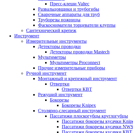
Пресс-клещи Valtec
Развальцовщики и трубогибы
Сварочные аппараты для труб
Труборезы ножницы
Фаскосниматели торцеватели клуппы
Сантехнический крепеж
Инструмент
Измерительные инструменты
Детекторы проводки
Детекторы проводки Mastech
Мультиметры
Мультиметры Proconnect
Прочие измерительные приборы
Ручной инструмент
Монтажный и крепежный инструмент
Отвертки
Отвертки КВТ
Режущий инструмент
Бокорезы
Бокорезы Knipex
Столярно-слесарный инструмент
Пассатижи плоскогубцы круглогубцы
Пассатижи бокорезы кусачки Knip
Пассатижи бокорезы кусачки NW
Пассатижи бокорезы кусачки КВТ