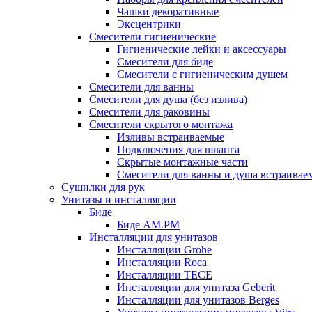
Чашки декоративные
Эксцентрики
Смесители гигиенические
Гигиенические лейки и аксессуары
Смесители для биде
Смесители с гигиеническим душем
Смесители для ванны
Смесители для душа (без излива)
Смесители для раковины
Смесители скрытого монтажа
Изливы встраиваемые
Подключения для шланга
Скрытые монтажные части
Смесители для ванны и душа встраивае
Сушилки для рук
Унитазы и инсталляции
Биде
Биде AM.PM
Инсталляции для унитазов
Инсталляции Grohe
Инсталляции Roca
Инсталляции TECE
Инсталляции для унитаза Geberit
Инсталляции для унитазов Berges