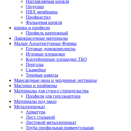
Наплавляемая кровля
Ондулин
ПВХ мембраны
Профнастил
Фальцевая кровля
крюки и профили
Профиль крепежный
Лакокрасочные материалы
Малые Архитектурные Формы
Готовые домокомплекты
Игровые площадки
Контейнерные площадки ТБО
Перголы
Скамейки
Теневые навесы
Мансардные окна и чердачные лестницы
Мастики и праймеры
Материалы для сухого строительства
Профиля для гипсокартона
Материалы под заказ
Металлопрокат
Арматура
Лист стальной
Листовой металлопрокат
Труба профильная прямоугольная