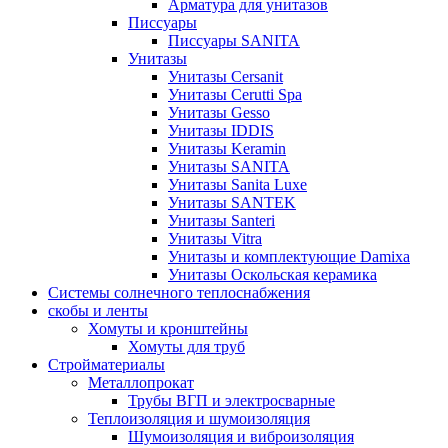
Арматура для унитазов
Писсуары
Писсуары SANITA
Унитазы
Унитазы Cersanit
Унитазы Cerutti Spa
Унитазы Gesso
Унитазы IDDIS
Унитазы Keramin
Унитазы SANITA
Унитазы Sanita Luxe
Унитазы SANTEK
Унитазы Santeri
Унитазы Vitra
Унитазы и комплектующие Damixa
Унитазы Оскольская керамика
Системы солнечного теплоснабжения
скобы и ленты
Хомуты и кронштейны
Хомуты для труб
Стройматериалы
Металлопрокат
Трубы ВГП и электросварные
Теплоизоляция и шумоизоляция
Шумоизоляция и виброизоляция