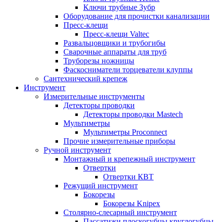
Ключи трубные Зубр
Оборудование для прочистки канализации
Пресс-клещи
Пресс-клещи Valtec
Развальцовщики и трубогибы
Сварочные аппараты для труб
Труборезы ножницы
Фаскосниматели торцеватели клуппы
Сантехнический крепеж
Инструмент
Измерительные инструменты
Детекторы проводки
Детекторы проводки Mastech
Мультиметры
Мультиметры Proconnect
Прочие измерительные приборы
Ручной инструмент
Монтажный и крепежный инструмент
Отвертки
Отвертки КВТ
Режущий инструмент
Бокорезы
Бокорезы Knipex
Столярно-слесарный инструмент
Пассатижи плоскогубцы круглогубцы