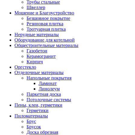
Трубы стальные
Швеллер
Мощение и Благоустройство
Безшовное покрытие
Резиновая плитка
Тротуарная плитка
Нерудные материалы
Оборудование для котельной
Общестроительные материалы
Газобетон
Керамогранит
Кирпич
Оргстекло
Отделочные материалы
Напольные покрытия
Ламинат
Линолеум
Паркетная доска
Потолочные системы
Пены, клеи, герметики
Герметики
Пиломатериалы
Брус
Брусок
Доска обрезная