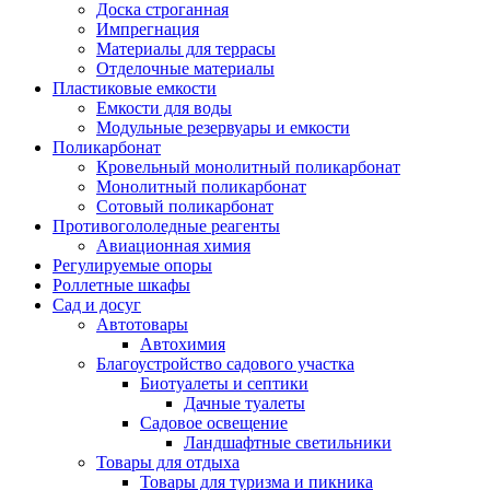
Доска строганная
Импрегнация
Материалы для террасы
Отделочные материалы
Пластиковые емкости
Емкости для воды
Модульные резервуары и емкости
Поликарбонат
Кровельный монолитный поликарбонат
Монолитный поликарбонат
Сотовый поликарбонат
Противогололедные реагенты
Авиационная химия
Регулируемые опоры
Роллетные шкафы
Сад и досуг
Автотовары
Автохимия
Благоустройство садового участка
Биотуалеты и септики
Дачные туалеты
Садовое освещение
Ландшафтные светильники
Товары для отдыха
Товары для туризма и пикника