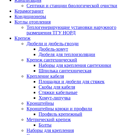
Канализация
Септики и станции биологической очистки
Керамогранит
Кондиционеры
Котлы отопления
Теплогенерирующие установки наружного
размещения ТГУ НОРД
Крепеж
Дюбели и дюбель-гвозди
Дюбель-хомут
Дюбеля для теплоизоляции
Крепеж сантехнический
Наборы для крепления сантехники
Шпилька сантехническая
Крепление кабеля
Площадки и дюбели для стяжек
Скобы для кабеля
Стяжки кабельные
Хомут-липучка
Кронштейны
Кронштейны крюки и профили
Профиль крепежный
Метрический крепеж
Болты
Наборы для крепления