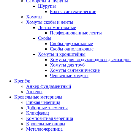
Саморезы и шурупы
Шурупы
Болты сантехнические
Хомуты
Хомуты скобы и ленты
Ленты монтажные
Перфорированные ленты
Скобы
Скобы двухлапковые
Скобы однолапковые
Хомуты и кронштейны
Хомуты для воздуховодов и дымоходов
Хомуты для труб
Хомуты сантехнические
Червячные хомуты
Крепёж
Анкер фундаментный
Анкеры
Кровельные материалы
Гибкая черепица
Доборные элементы
Кликфальц
Композитная черепица
Кровельные опоры
Металлочерепица