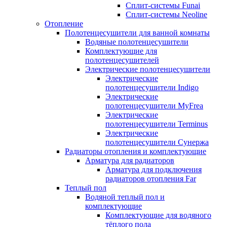
Сплит-системы Funai
Сплит-системы Neoline
Отопление
Полотенцесушители для ванной комнаты
Водяные полотенцесушители
Комплектующие для
полотенцесушителей
Электрические полотенцесушители
Электрические
полотенцесушители Indigo
Электрические
полотенцесушители MyFrea
Электрические
полотенцесушители Terminus
Электрические
полотенцесушители Сунержа
Радиаторы отопления и комплектующие
Арматура для радиаторов
Арматура для подключения
радиаторов отопления Far
Теплый пол
Водяной теплый пол и
комплектующие
Комплектующие для водяного
тёплого пола