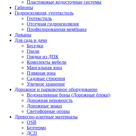
Пластиковые водосточные системы
Габионы
Гидроизоляция, геотекстиль
Геотекстиль
Отсечная гидроизоляция
Профилированная мембрана
Диваны
Для сада и дачи
Беседки
Грили
Грядки из ДПК
Комплекты мебели
Мангальная зона
Пляжная зона
Садовые строения
Уличное хранение
Дорожное и парковочное оборудование
Водоналивные боны (Дорожные блоки)
Дорожная неровность
Дорожные знаки
Светофорные опоры
Древесно-плитные материалы
OSB
Белтермо
ДСП