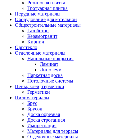
Резиновая плитка
Тротуарная плитка
Нерудные материалы
Оборудование для котельной
Общестроительные материалы
Газобетон
Керамогранит
Кирпич
Оргстекло
Отделочные материалы
Напольные покрытия
Ламинат
Линолеум
Паркетная доска
Потолочные системы
Пены, клеи, герметики
Герметики
Пиломатериалы
Брус
Брусок
Доска обрезная
Доска строганная
Импрегнация
Материалы для террасы
Отделочные материалы