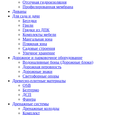
Отсечная гидроизоляция
Профилированная мембрана
Диваны
Для сада и дачи
Беседки
Грили
Грядки из ДПК
Комплекты мебели
Мангальная зона
Пляжная зона
Садовые строения
Уличное хранение
Дорожное и парковочное оборудование
Водоналивные боны (Дорожные блоки)
Дорожная неровность
Дорожные знаки
Светофорные опоры
Древесно-плитные материалы
OSB
Белтермо
ДСП
Фанера
Дренажные системы
Дренажные колодцы
Комплект