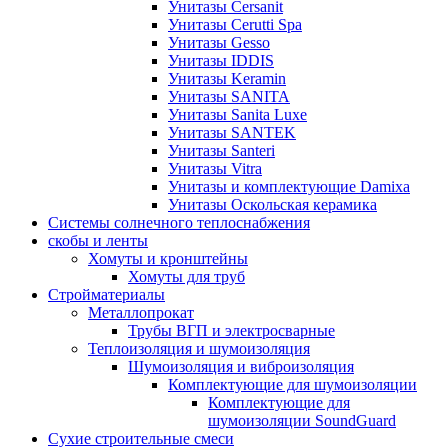
Унитазы Cersanit
Унитазы Cerutti Spa
Унитазы Gesso
Унитазы IDDIS
Унитазы Keramin
Унитазы SANITA
Унитазы Sanita Luxe
Унитазы SANTEK
Унитазы Santeri
Унитазы Vitra
Унитазы и комплектующие Damixa
Унитазы Оскольская керамика
Системы солнечного теплоснабжения
скобы и ленты
Хомуты и кронштейны
Хомуты для труб
Стройматериалы
Металлопрокат
Трубы ВГП и электросварные
Теплоизоляция и шумоизоляция
Шумоизоляция и виброизоляция
Комплектующие для шумоизоляции
Комплектующие для
шумоизоляции SoundGuard
Сухие строительные смеси