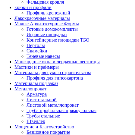
Фальцевая кровля
крюки и профили
Профиль крепежный
Лакокрасочные материалы
Малые Архитектурные Формы
Готовые домокомплекты
Игровые площадки
Контейнерные площадки ТБО
Перголы
Скамейки
Теневые навесы
Мансардные окна и чердачные лестницы
Мастики и праймеры
Материалы для сухого строительства
Профиля для гипсокартона
Материалы под заказ
Металлопрокат
Арматура
Лист стальной
Листовой металлопрокат
Труба профильная прямоугольная
Трубы стальные
Швеллер
Мощение и Благоустройство
Безшовное покрытие