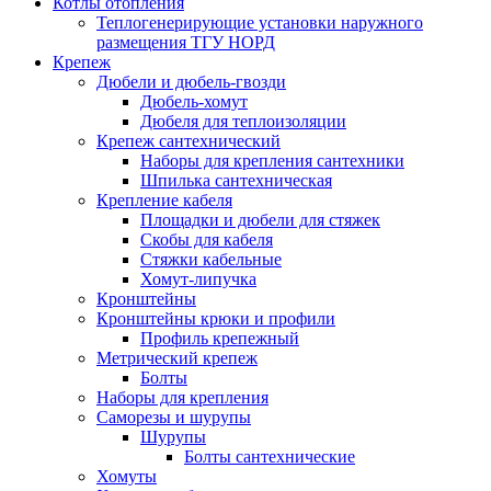
Котлы отопления
Теплогенерирующие установки наружного
размещения ТГУ НОРД
Крепеж
Дюбели и дюбель-гвозди
Дюбель-хомут
Дюбеля для теплоизоляции
Крепеж сантехнический
Наборы для крепления сантехники
Шпилька сантехническая
Крепление кабеля
Площадки и дюбели для стяжек
Скобы для кабеля
Стяжки кабельные
Хомут-липучка
Кронштейны
Кронштейны крюки и профили
Профиль крепежный
Метрический крепеж
Болты
Наборы для крепления
Саморезы и шурупы
Шурупы
Болты сантехнические
Хомуты