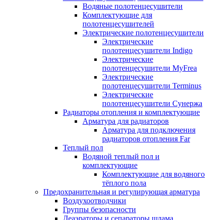
Водяные полотенцесушители
Комплектующие для
полотенцесушителей
Электрические полотенцесушители
Электрические
полотенцесушители Indigo
Электрические
полотенцесушители MyFrea
Электрические
полотенцесушители Terminus
Электрические
полотенцесушители Сунержа
Радиаторы отопления и комплектующие
Арматура для радиаторов
Арматура для подключения
радиаторов отопления Far
Теплый пол
Водяной теплый пол и
комплектующие
Комплектующие для водяного
тёплого пола
Предохранительная и регулирующая арматура
Воздухоотводчики
Группы безопасности
Деаэраторы и сепараторы шлама