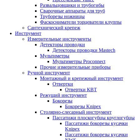
Развальцовщики и трубогибы
Сварочные аппараты для труб
Труборезы ножницы
Фаскосниматели торцеватели клуппы
Сантехнический крепеж
Инструмент
Измерительные инструменты
Детекторы проводки
Детекторы проводки Mastech
Мультиметры
Мультиметры Proconnect
Прочие измерительные приборы
Ручной инструмент
Монтажный и крепежный инструмент
Отвертки
Отвертки КВТ
Режущий инструмент
Бокорезы
Бокорезы Knipex
Столярно-слесарный инструмент
Пассатижи плоскогубцы круглогубцы
Пассатижи бокорезы кусачки
Knipex
Пассатижи бокорезы кусачки