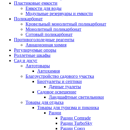
Пластиковые емкости
Емкости для воды
Модульные резервуары и емкости
Поликарбонат
Кровельный монолитный поликарбонат
Монолитный поликарбонат
Сотовый поликарбонат
Противогололедные реагенты
Авиационная химия
Регулируемые опоры
Роллетные шкафы
Сад и досуг
Автотовары
Автохимия
Благоустройство садового участка
Биотуалеты и септики
Дачные туалеты
Садовое освещение
Ландшафтные светильники
Товары для отдыха
Товары для туризма и пикника
Рации
Рации Comrade
Рации TurboSky
Рации Союз