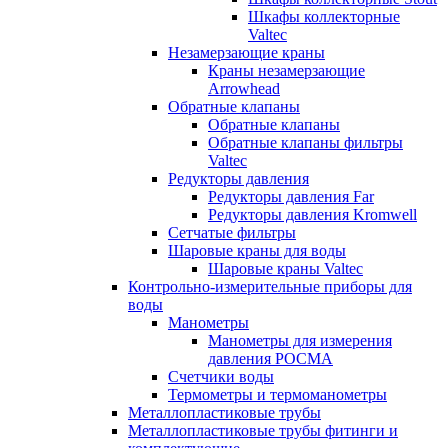
Шкафы коллекторные
Valtec
Незамерзающие краны
Краны незамерзающие
Arrowhead
Обратные клапаны
Обратные клапаны
Обратные клапаны фильтры
Valtec
Редукторы давления
Редукторы давления Far
Редукторы давления Kromwell
Сетчатые фильтры
Шаровые краны для воды
Шаровые краны Valtec
Контрольно-измерительные приборы для
воды
Манометры
Манометры для измерения
давления РОСМА
Счетчики воды
Термометры и термоманометры
Металлопластиковые трубы
Металлопластиковые трубы фитинги и