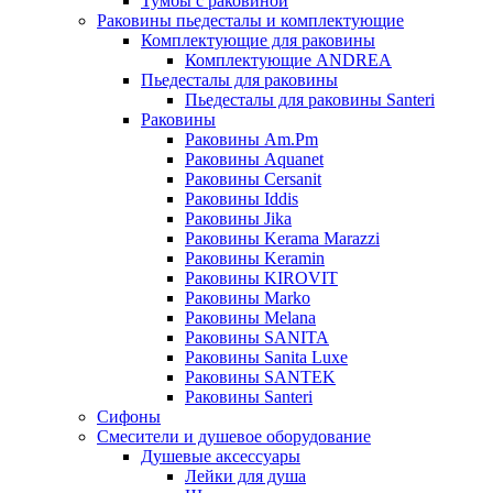
Тумбы с раковиной
Раковины пьедесталы и комплектующие
Комплектующие для раковины
Комплектующие ANDREA
Пьедесталы для раковины
Пьедесталы для раковины Santeri
Раковины
Раковины Am.Pm
Раковины Aquanet
Раковины Cersanit
Раковины Iddis
Раковины Jika
Раковины Kerama Marazzi
Раковины Keramin
Раковины KIROVIT
Раковины Marko
Раковины Melana
Раковины SANITA
Раковины Sanita Luxe
Раковины SANTEK
Раковины Santeri
Сифоны
Смесители и душевое оборудование
Душевые аксессуары
Лейки для душа