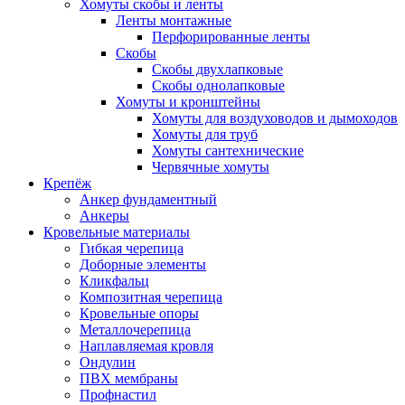
Хомуты скобы и ленты
Ленты монтажные
Перфорированные ленты
Скобы
Скобы двухлапковые
Скобы однолапковые
Хомуты и кронштейны
Хомуты для воздуховодов и дымоходов
Хомуты для труб
Хомуты сантехнические
Червячные хомуты
Крепёж
Анкер фундаментный
Анкеры
Кровельные материалы
Гибкая черепица
Доборные элементы
Кликфальц
Композитная черепица
Кровельные опоры
Металлочерепица
Наплавляемая кровля
Ондулин
ПВХ мембраны
Профнастил