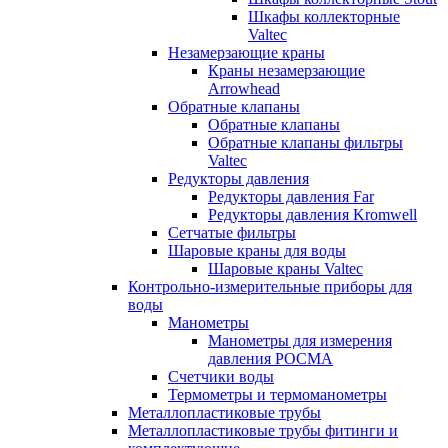
Шкафы коллекторные
Valtec
Незамерзающие краны
Краны незамерзающие
Arrowhead
Обратные клапаны
Обратные клапаны
Обратные клапаны фильтры
Valtec
Редукторы давления
Редукторы давления Far
Редукторы давления Kromwell
Сетчатые фильтры
Шаровые краны для воды
Шаровые краны Valtec
Контрольно-измерительные приборы для
воды
Манометры
Манометры для измерения
давления РОСМА
Счетчики воды
Термометры и термоманометры
Металлопластиковые трубы
Металлопластиковые трубы фитинги и