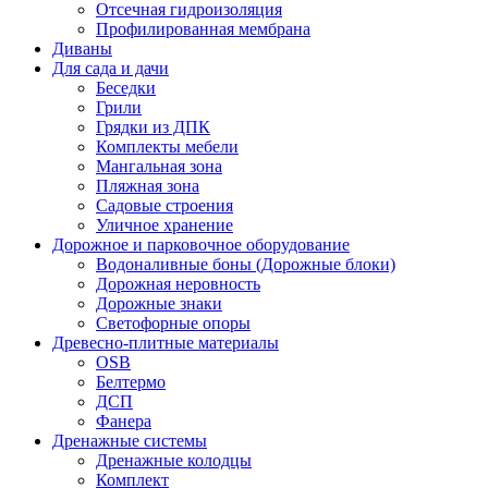
Отсечная гидроизоляция
Профилированная мембрана
Диваны
Для сада и дачи
Беседки
Грили
Грядки из ДПК
Комплекты мебели
Мангальная зона
Пляжная зона
Садовые строения
Уличное хранение
Дорожное и парковочное оборудование
Водоналивные боны (Дорожные блоки)
Дорожная неровность
Дорожные знаки
Светофорные опоры
Древесно-плитные материалы
OSB
Белтермо
ДСП
Фанера
Дренажные системы
Дренажные колодцы
Комплект