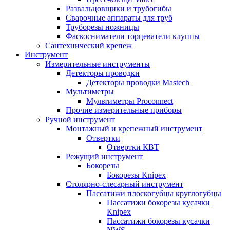
Развальцовщики и трубогибы
Сварочные аппараты для труб
Труборезы ножницы
Фаскосниматели торцеватели клуппы
Сантехнический крепеж
Инструмент
Измерительные инструменты
Детекторы проводки
Детекторы проводки Mastech
Мультиметры
Мультиметры Proconnect
Прочие измерительные приборы
Ручной инструмент
Монтажный и крепежный инструмент
Отвертки
Отвертки КВТ
Режущий инструмент
Бокорезы
Бокорезы Knipex
Столярно-слесарный инструмент
Пассатижи плоскогубцы круглогубцы
Пассатижи бокорезы кусачки
Knipex
Пассатижи бокорезы кусачки