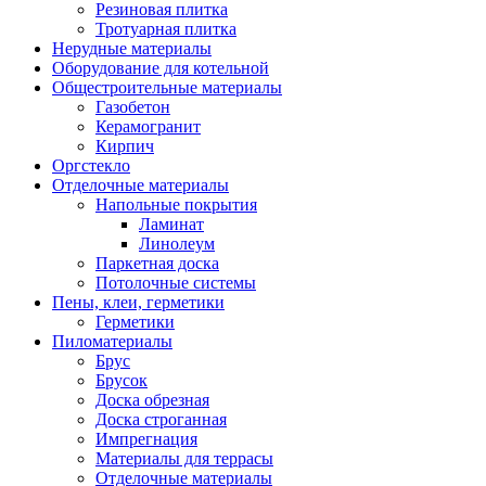
Резиновая плитка
Тротуарная плитка
Нерудные материалы
Оборудование для котельной
Общестроительные материалы
Газобетон
Керамогранит
Кирпич
Оргстекло
Отделочные материалы
Напольные покрытия
Ламинат
Линолеум
Паркетная доска
Потолочные системы
Пены, клеи, герметики
Герметики
Пиломатериалы
Брус
Брусок
Доска обрезная
Доска строганная
Импрегнация
Материалы для террасы
Отделочные материалы