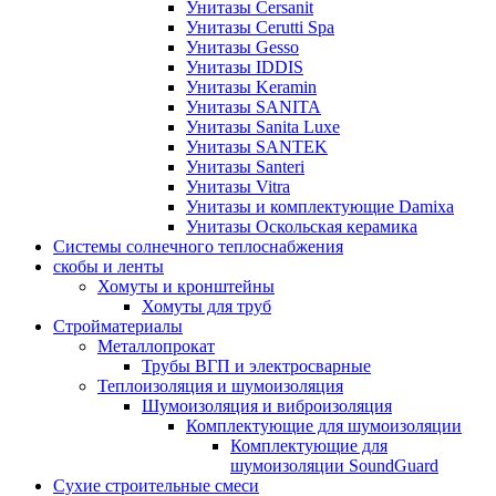
Унитазы Cersanit
Унитазы Cerutti Spa
Унитазы Gesso
Унитазы IDDIS
Унитазы Keramin
Унитазы SANITA
Унитазы Sanita Luxe
Унитазы SANTEK
Унитазы Santeri
Унитазы Vitra
Унитазы и комплектующие Damixa
Унитазы Оскольская керамика
Системы солнечного теплоснабжения
скобы и ленты
Хомуты и кронштейны
Хомуты для труб
Стройматериалы
Металлопрокат
Трубы ВГП и электросварные
Теплоизоляция и шумоизоляция
Шумоизоляция и виброизоляция
Комплектующие для шумоизоляции
Комплектующие для
шумоизоляции SoundGuard
Сухие строительные смеси