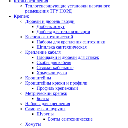
Котлы отопления
Теплогенерирующие установки наружного
размещения ТГУ НОРД
Крепеж
Дюбели и дюбель-гвозди
Дюбель-хомут
Дюбеля для теплоизоляции
Крепеж сантехнический
Наборы для крепления сантехники
Шпилька сантехническая
Крепление кабеля
Площадки и дюбели для стяжек
Скобы для кабеля
Стяжки кабельные
Хомут-липучка
Кронштейны
Кронштейны крюки и профили
Профиль крепежный
Метрический крепеж
Болты
Наборы для крепления
Саморезы и шурупы
Шурупы
Болты сантехнические
Хомуты