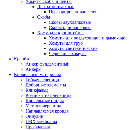
Хомуты скобы и ленты
Ленты монтажные
Перфорированные ленты
Скобы
Скобы двухлапковые
Скобы однолапковые
Хомуты и кронштейны
Хомуты для воздуховодов и дымоходов
Хомуты для труб
Хомуты сантехнические
Червячные хомуты
Крепёж
Анкер фундаментный
Анкеры
Кровельные материалы
Гибкая черепица
Доборные элементы
Кликфальц
Композитная черепица
Кровельные опоры
Металлочерепица
Наплавляемая кровля
Ондулин
ПВХ мембраны
Профнастил