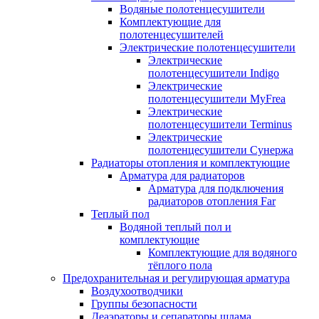
Водяные полотенцесушители
Комплектующие для
полотенцесушителей
Электрические полотенцесушители
Электрические
полотенцесушители Indigo
Электрические
полотенцесушители MyFrea
Электрические
полотенцесушители Terminus
Электрические
полотенцесушители Сунержа
Радиаторы отопления и комплектующие
Арматура для радиаторов
Арматура для подключения
радиаторов отопления Far
Теплый пол
Водяной теплый пол и
комплектующие
Комплектующие для водяного
тёплого пола
Предохранительная и регулирующая арматура
Воздухоотводчики
Группы безопасности
Деаэраторы и сепараторы шлама