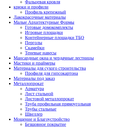
Фальцевая кровля
крюки и профили
Профиль крепежный
Лакокрасочные материалы
Малые Архитектурные Формы
Готовые домокомплекты
Игровые площадки
Контейнерные площадки ТБО
Перголы
Скамейки
Теневые навесы
Мансардные окна и чердачные лестницы
Мастики и праймеры
Материалы для сухого строительства
Профиля для гипсокартона
Материалы под заказ
Металлопрокат
Арматура
Лист стальной
Листовой металлопрокат
Труба профильная прямоугольная
Трубы стальные
Швеллер
Мощение и Благоустройство
Безшовное покрытие