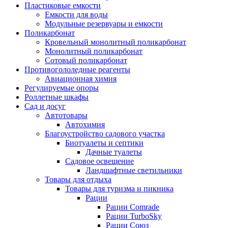
Пластиковые емкости
Емкости для воды
Модульные резервуары и емкости
Поликарбонат
Кровельный монолитный поликарбонат
Монолитный поликарбонат
Сотовый поликарбонат
Противогололедные реагенты
Авиационная химия
Регулируемые опоры
Роллетные шкафы
Сад и досуг
Автотовары
Автохимия
Благоустройство садового участка
Биотуалеты и септики
Дачные туалеты
Садовое освещение
Ландшафтные светильники
Товары для отдыха
Товары для туризма и пикника
Рации
Рации Comrade
Рации TurboSky
Рации Союз