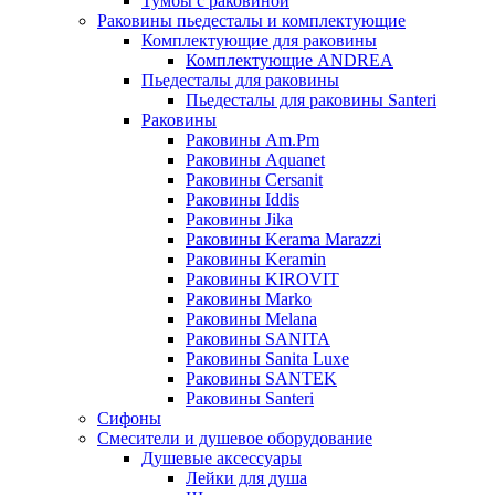
Тумбы с раковиной
Раковины пьедесталы и комплектующие
Комплектующие для раковины
Комплектующие ANDREA
Пьедесталы для раковины
Пьедесталы для раковины Santeri
Раковины
Раковины Am.Pm
Раковины Aquanet
Раковины Cersanit
Раковины Iddis
Раковины Jika
Раковины Kerama Marazzi
Раковины Keramin
Раковины KIROVIT
Раковины Marko
Раковины Melana
Раковины SANITA
Раковины Sanita Luxe
Раковины SANTEK
Раковины Santeri
Сифоны
Смесители и душевое оборудование
Душевые аксессуары
Лейки для душа