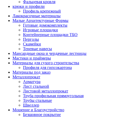
Фальцевая кровля
крюки и профили
Профиль крепежный
Лакокрасочные материалы
Малые Архитектурные Формы
Готовые домокомплекты
Игровые площадки
Контейнерные площадки ТБО
Перголы
Скамейки
Теневые навесы
Мансардные окна и чердачные лестницы
Мастики и праймеры
Материалы для сухого строительства
Профиля для гипсокартона
Материалы под заказ
Металлопрокат
Арматура
Лист стальной
Листовой металлопрокат
Труба профильная прямоугольная
Трубы стальные
Швеллер
Мощение и Благоустройство
Безшовное покрытие