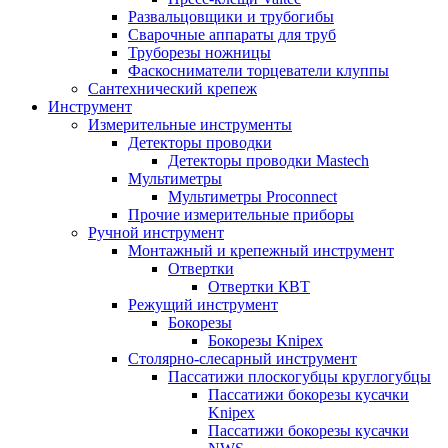
Развальцовщики и трубогибы
Сварочные аппараты для труб
Труборезы ножницы
Фаскосниматели торцеватели клуппы
Сантехнический крепеж
Инструмент
Измерительные инструменты
Детекторы проводки
Детекторы проводки Mastech
Мультиметры
Мультиметры Proconnect
Прочие измерительные приборы
Ручной инструмент
Монтажный и крепежный инструмент
Отвертки
Отвертки КВТ
Режущий инструмент
Бокорезы
Бокорезы Knipex
Столярно-слесарный инструмент
Пассатижи плоскогубцы круглогубцы
Пассатижи бокорезы кусачки
Knipex
Пассатижи бокорезы кусачки