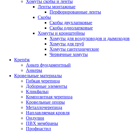
Хомуты скобы и ленты
Ленты монтажные
Перфорированные ленты
Скобы
Скобы двухлапковые
Скобы однолапковые
Хомуты и кронштейны
Хомуты для воздуховодов и дымоходов
Хомуты для труб
Хомуты сантехнические
Червячные хомуты
Крепёж
Анкер фундаментный
Анкеры
Кровельные материалы
Гибкая черепица
Доборные элементы
Кликфальц
Композитная черепица
Кровельные опоры
Металлочерепица
Наплавляемая кровля
Ондулин
ПВХ мембраны
Профнастил