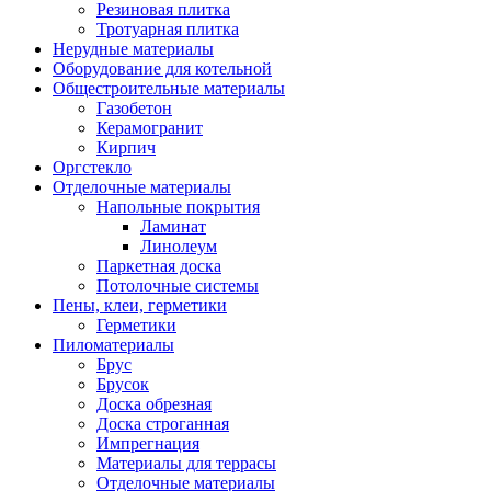
Резиновая плитка
Тротуарная плитка
Нерудные материалы
Оборудование для котельной
Общестроительные материалы
Газобетон
Керамогранит
Кирпич
Оргстекло
Отделочные материалы
Напольные покрытия
Ламинат
Линолеум
Паркетная доска
Потолочные системы
Пены, клеи, герметики
Герметики
Пиломатериалы
Брус
Брусок
Доска обрезная
Доска строганная
Импрегнация
Материалы для террасы
Отделочные материалы