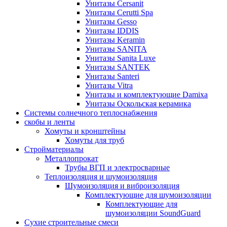
Унитазы Cersanit
Унитазы Cerutti Spa
Унитазы Gesso
Унитазы IDDIS
Унитазы Keramin
Унитазы SANITA
Унитазы Sanita Luxe
Унитазы SANTEK
Унитазы Santeri
Унитазы Vitra
Унитазы и комплектующие Damixa
Унитазы Оскольская керамика
Системы солнечного теплоснабжения
скобы и ленты
Хомуты и кронштейны
Хомуты для труб
Стройматериалы
Металлопрокат
Трубы ВГП и электросварные
Теплоизоляция и шумоизоляция
Шумоизоляция и виброизоляция
Комплектующие для шумоизоляции
Комплектующие для
шумоизоляции SoundGuard
Сухие строительные смеси