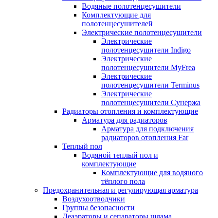
Водяные полотенцесушители
Комплектующие для
полотенцесушителей
Электрические полотенцесушители
Электрические
полотенцесушители Indigo
Электрические
полотенцесушители MyFrea
Электрические
полотенцесушители Terminus
Электрические
полотенцесушители Сунержа
Радиаторы отопления и комплектующие
Арматура для радиаторов
Арматура для подключения
радиаторов отопления Far
Теплый пол
Водяной теплый пол и
комплектующие
Комплектующие для водяного
тёплого пола
Предохранительная и регулирующая арматура
Воздухоотводчики
Группы безопасности
Деаэраторы и сепараторы шлама