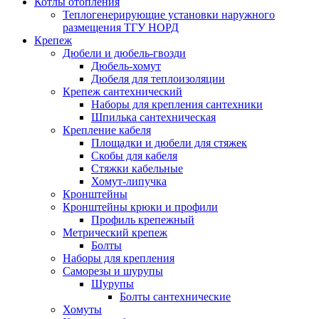
Котлы отопления
Теплогенерирующие установки наружного
размещения ТГУ НОРД
Крепеж
Дюбели и дюбель-гвозди
Дюбель-хомут
Дюбеля для теплоизоляции
Крепеж сантехнический
Наборы для крепления сантехники
Шпилька сантехническая
Крепление кабеля
Площадки и дюбели для стяжек
Скобы для кабеля
Стяжки кабельные
Хомут-липучка
Кронштейны
Кронштейны крюки и профили
Профиль крепежный
Метрический крепеж
Болты
Наборы для крепления
Саморезы и шурупы
Шурупы
Болты сантехнические
Хомуты