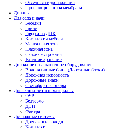
Отсечная гидроизоляция
Профилированная мембрана
Диваны
Для сада и дачи
Беседки
Грили
Грядки из ДПК
Комплекты мебели
Мангальная зона
Пляжная зона
Садовые строения
Уличное хранение
Дорожное и парковочное оборудование
Водоналивные боны (Дорожные блоки)
Дорожная неровность
Дорожные знаки
Светофорные опоры
Древесно-плитные материалы
OSB
Белтермо
ДСП
Фанера
Дренажные системы
Дренажные колодцы
Комплект