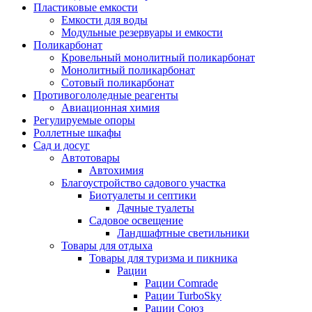
Пластиковые емкости
Емкости для воды
Модульные резервуары и емкости
Поликарбонат
Кровельный монолитный поликарбонат
Монолитный поликарбонат
Сотовый поликарбонат
Противогололедные реагенты
Авиационная химия
Регулируемые опоры
Роллетные шкафы
Сад и досуг
Автотовары
Автохимия
Благоустройство садового участка
Биотуалеты и септики
Дачные туалеты
Садовое освещение
Ландшафтные светильники
Товары для отдыха
Товары для туризма и пикника
Рации
Рации Comrade
Рации TurboSky
Рации Союз