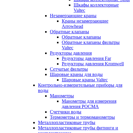
Шкафы коллекторные
Valtec
Незамерзающие краны
Краны незамерзающие
Arrowhead
Обратные клапаны
Обратные клапаны
Обратные клапаны фильтры
Valtec
Редукторы давления
Редукторы давления Far
Редукторы давления Kromwell
Сетчатые фильтры
Шаровые краны для воды
Шаровые краны Valtec
Контрольно-измерительные приборы для
воды
Манометры
Манометры для измерения
давления РОСМА
Счетчики воды
Термометры и термоманометры
Металлопластиковые трубы
Металлопластиковые трубы фитинги и