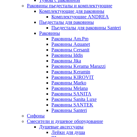
Тумбы с раковиной
Раковины пьедесталы и комплектующие
Комплектующие для раковины
Комплектующие ANDREA
Пьедесталы для раковины
Пьедесталы для раковины Santeri
Раковины
Раковины Am.Pm
Раковины Aquanet
Раковины Cersanit
Раковины Iddis
Раковины Jika
Раковины Kerama Marazzi
Раковины Keramin
Раковины KIROVIT
Раковины Marko
Раковины Melana
Раковины SANITA
Раковины Sanita Luxe
Раковины SANTEK
Раковины Santeri
Сифоны
Смесители и душевое оборудование
Душевые аксессуары
Лейки для душа