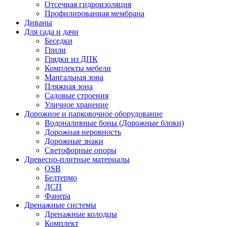
Отсечная гидроизоляция
Профилированная мембрана
Диваны
Для сада и дачи
Беседки
Грили
Грядки из ДПК
Комплекты мебели
Мангальная зона
Пляжная зона
Садовые строения
Уличное хранение
Дорожное и парковочное оборудование
Водоналивные боны (Дорожные блоки)
Дорожная неровность
Дорожные знаки
Светофорные опоры
Древесно-плитные материалы
OSB
Белтермо
ДСП
Фанера
Дренажные системы
Дренажные колодцы
Комплект