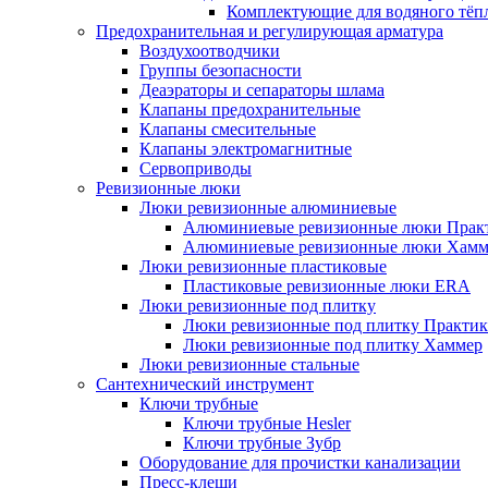
Комплектующие для водяного тёп
Предохранительная и регулирующая арматура
Воздухоотводчики
Группы безопасности
Деаэраторы и сепараторы шлама
Клапаны предохранительные
Клапаны смесительные
Клапаны электромагнитные
Сервоприводы
Ревизионные люки
Люки ревизионные алюминиевые
Алюминиевые ревизионные люки Прак
Алюминиевые ревизионные люки Хамм
Люки ревизионные пластиковые
Пластиковые ревизионные люки ERA
Люки ревизионные под плитку
Люки ревизионные под плитку Практик
Люки ревизионные под плитку Хаммер
Люки ревизионные стальные
Сантехнический инструмент
Ключи трубные
Ключи трубные Hesler
Ключи трубные Зубр
Оборудование для прочистки канализации
Пресс-клещи