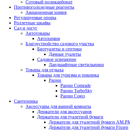
Сотовый поликарбонат
Противогололедные реагенты
Авиационная химия
Регулируемые опоры
Роллетные шкафы
Сад и досуг
Автотовары
Автохимия
Благоустройство садового участка
Биотуалеты и септики
Дачные туалеты
Садовое освещение
Ландшафтные светильники
Товары для отдыха
Товары для туризма и пикника
Рации
Рации Comrade
Рации TurboSky
Рации Союз
Сантехника
Аксессуары для ванной комнаты
Держатели для аксессуаров
Держатели для туалетной бумаги
Держатели для туалетной бумаги AM.P
Держатели для туалетной бумаги Fixsen