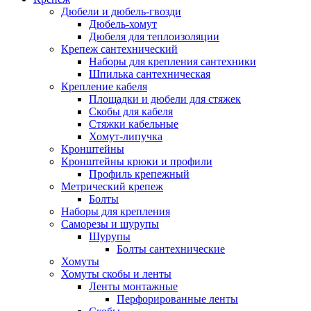
Дюбели и дюбель-гвозди
Дюбель-хомут
Дюбеля для теплоизоляции
Крепеж сантехнический
Наборы для крепления сантехники
Шпилька сантехническая
Крепление кабеля
Площадки и дюбели для стяжек
Скобы для кабеля
Стяжки кабельные
Хомут-липучка
Кронштейны
Кронштейны крюки и профили
Профиль крепежный
Метрический крепеж
Болты
Наборы для крепления
Саморезы и шурупы
Шурупы
Болты сантехнические
Хомуты
Хомуты скобы и ленты
Ленты монтажные
Перфорированные ленты