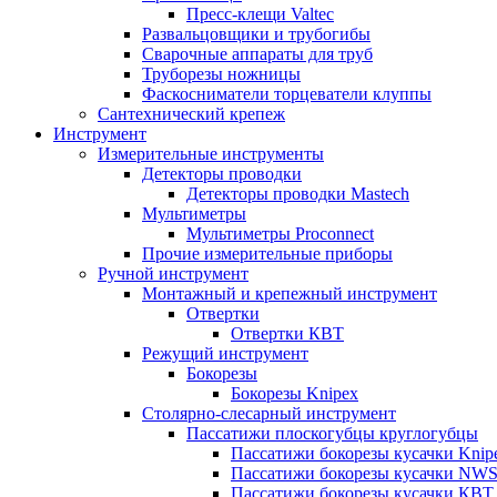
Пресс-клещи Valtec
Развальцовщики и трубогибы
Сварочные аппараты для труб
Труборезы ножницы
Фаскосниматели торцеватели клуппы
Сантехнический крепеж
Инструмент
Измерительные инструменты
Детекторы проводки
Детекторы проводки Mastech
Мультиметры
Мультиметры Proconnect
Прочие измерительные приборы
Ручной инструмент
Монтажный и крепежный инструмент
Отвертки
Отвертки КВТ
Режущий инструмент
Бокорезы
Бокорезы Knipex
Столярно-слесарный инструмент
Пассатижи плоскогубцы круглогубцы
Пассатижи бокорезы кусачки Knip
Пассатижи бокорезы кусачки NW
Пассатижи бокорезы кусачки КВТ