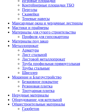
Игровые площадки
Контейнерные площадки ТБО
Перголы
Скамейки
Теневые навесы
Мансардные окна и чердачные лестницы
Мастики и праймеры
Материалы для сухого строительства
Профиля для гипсокартона
Материалы под заказ
Металлопрокат
Арматура
Лист стальной
Листовой металлопрокат
Труба профильная прямоугольная
Трубы стальные
Швеллер
Мощение и Благоустройство
Безшовное покрытие
Резиновая плитка
Тротуарная плитка
Нерудные материалы
Оборудование для котельной
Общестроительные материалы
Газобетон