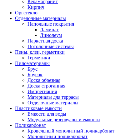
Керамогранит
Кирпич
Оргстекло
Отделочные материалы
Напольные покрытия
Ламинат
Линолеум
Паркетная доска
Потолочные системы
Пены, клеи, герметики
Герметики
Пиломатериалы
Брус
Брусок
Доска обрезная
Доска строганная
Импрегнация
Материалы для террасы
Отделочные материалы
Пластиковые емкости
Емкости для воды
Модульные резервуары и емкости
Поликарбонат
Кровельный монолитный поликарбонат
Монолитный поликарбонат