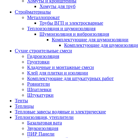
Хомуты и кронштейны
Хомуты для труб
Стройматериалы
Металлопрокат
Трубы ВГП и электросварные
Теплоизоляция и шумоизоляция
Шумоизоляция и виброизоляция
Комплектующие для шумоизоляции
Комплектующие для шумоизоляци
Сухие строительные смеси
Гидроизоляция
Грунтовки
Кладочные и монтажные смеси
Клей для плитки и изоляции
Комплектующие для штукатурных работ
Ровнители
Шпатлевки
Штукатурки
Тенты
Теплицы
Тепловые завесы водяные и электрические
Теплоизоляция, утеплители
Базальтовая вата
Звукоизоляция
ПИР Панели