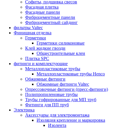
Софиты, подшивка свесов
Фасадная плитка
Фасадные панели
Фиброцементные панели
Фиброцементный сайдинг
фильтры Valtec
Финишная отделка
Герметики
Герметики силиконовые
Клей жидкие гвозди
Общестроительные клеи
Плитка SPC
фитинги и комплектующие
Металлопластиковые трубы
Металлопластиковые трубы Henco
Обжимные фитинги
Обжимные фитинги Valtec
Опрессовочные фитинги (пресс-фитинги)
Полипропиленовые трубы
Трубы гофрированные для МП труб
Фитинги для ПП труб
Электрика
Аксессуары для электромонтажа
Изоляция крепление и маркировка
Изолента