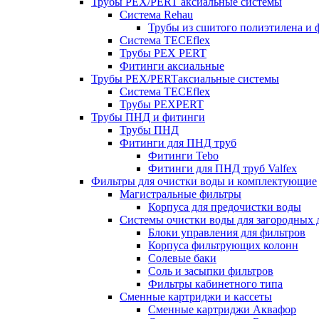
Трубы PEX/PERT аксиальные системы
Система Rehau
Трубы из сшитого полиэтилена и 
Система TECEflex
Трубы PEX PERT
Фитинги аксиальные
Трубы PEX/PERTаксиальные системы
Система TECEflex
Трубы PEXPERT
Трубы ПНД и фитинги
Трубы ПНД
Фитинги для ПНД труб
Фитинги Tebo
Фитинги для ПНД труб Valfex
Фильтры для очистки воды и комплектующие
Магистральные фильтры
Корпуса для предочистки воды
Системы очистки воды для загородных 
Блоки управления для фильтров
Корпуса фильтрующих колонн
Солевые баки
Соль и засыпки фильтров
Фильтры кабинетного типа
Сменные картриджи и кассеты
Сменные картриджи Аквафор