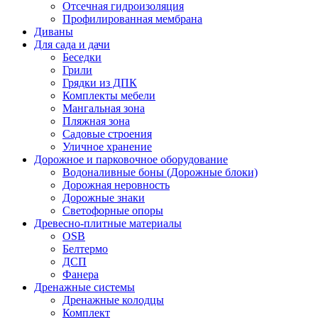
Отсечная гидроизоляция
Профилированная мембрана
Диваны
Для сада и дачи
Беседки
Грили
Грядки из ДПК
Комплекты мебели
Мангальная зона
Пляжная зона
Садовые строения
Уличное хранение
Дорожное и парковочное оборудование
Водоналивные боны (Дорожные блоки)
Дорожная неровность
Дорожные знаки
Светофорные опоры
Древесно-плитные материалы
OSB
Белтермо
ДСП
Фанера
Дренажные системы
Дренажные колодцы
Комплект