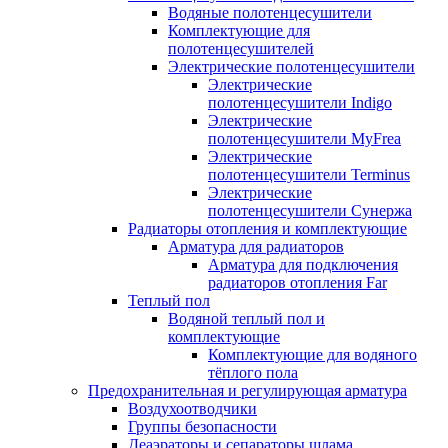
Водяные полотенцесушители
Комплектующие для
полотенцесушителей
Электрические полотенцесушители
Электрические
полотенцесушители Indigo
Электрические
полотенцесушители MyFrea
Электрические
полотенцесушители Terminus
Электрические
полотенцесушители Сунержа
Радиаторы отопления и комплектующие
Арматура для радиаторов
Арматура для подключения
радиаторов отопления Far
Теплый пол
Водяной теплый пол и
комплектующие
Комплектующие для водяного
тёплого пола
Предохранительная и регулирующая арматура
Воздухоотводчики
Группы безопасности
Деаэраторы и сепараторы шлама