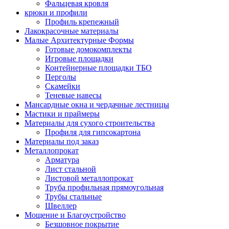
Фальцевая кровля
крюки и профили
Профиль крепежный
Лакокрасочные материалы
Малые Архитектурные Формы
Готовые домокомплекты
Игровые площадки
Контейнерные площадки ТБО
Перголы
Скамейки
Теневые навесы
Мансардные окна и чердачные лестницы
Мастики и праймеры
Материалы для сухого строительства
Профиля для гипсокартона
Материалы под заказ
Металлопрокат
Арматура
Лист стальной
Листовой металлопрокат
Труба профильная прямоугольная
Трубы стальные
Швеллер
Мощение и Благоустройство
Безшовное покрытие