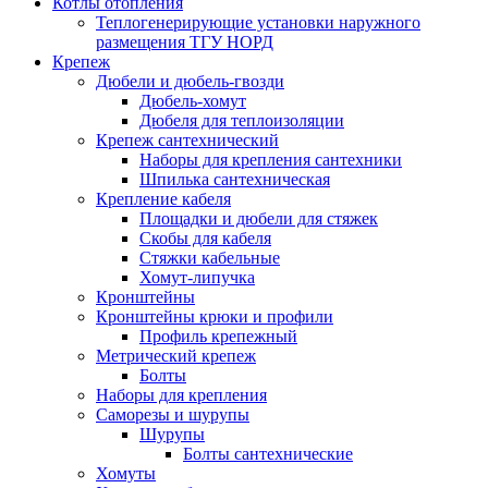
Котлы отопления
Теплогенерирующие установки наружного
размещения ТГУ НОРД
Крепеж
Дюбели и дюбель-гвозди
Дюбель-хомут
Дюбеля для теплоизоляции
Крепеж сантехнический
Наборы для крепления сантехники
Шпилька сантехническая
Крепление кабеля
Площадки и дюбели для стяжек
Скобы для кабеля
Стяжки кабельные
Хомут-липучка
Кронштейны
Кронштейны крюки и профили
Профиль крепежный
Метрический крепеж
Болты
Наборы для крепления
Саморезы и шурупы
Шурупы
Болты сантехнические
Хомуты