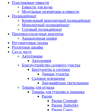
Пластиковые емкости
Емкости для воды
Модульные резервуары и емкости
Поликарбонат
Кровельный монолитный поликарбонат
Монолитный поликарбонат
Сотовый поликарбонат
Противогололедные реагенты
Авиационная химия
Регулируемые опоры
Роллетные шкафы
Сад и досуг
Автотовары
Автохимия
Благоустройство садового участка
Биотуалеты и септики
Дачные туалеты
Садовое освещение
Ландшафтные светильники
Товары для отдыха
Товары для туризма и пикника
Рации
Рации Comrade
Рации TurboSky
Рации Союз