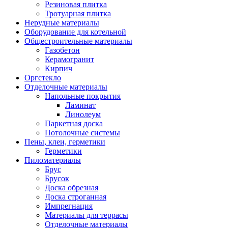
Резиновая плитка
Тротуарная плитка
Нерудные материалы
Оборудование для котельной
Общестроительные материалы
Газобетон
Керамогранит
Кирпич
Оргстекло
Отделочные материалы
Напольные покрытия
Ламинат
Линолеум
Паркетная доска
Потолочные системы
Пены, клеи, герметики
Герметики
Пиломатериалы
Брус
Брусок
Доска обрезная
Доска строганная
Импрегнация
Материалы для террасы
Отделочные материалы