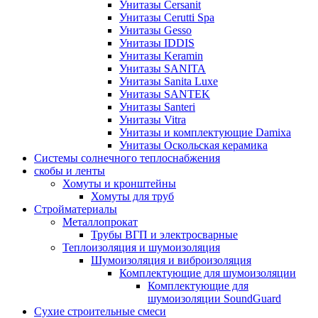
Унитазы Cersanit
Унитазы Cerutti Spa
Унитазы Gesso
Унитазы IDDIS
Унитазы Keramin
Унитазы SANITA
Унитазы Sanita Luxe
Унитазы SANTEK
Унитазы Santeri
Унитазы Vitra
Унитазы и комплектующие Damixa
Унитазы Оскольская керамика
Системы солнечного теплоснабжения
скобы и ленты
Хомуты и кронштейны
Хомуты для труб
Стройматериалы
Металлопрокат
Трубы ВГП и электросварные
Теплоизоляция и шумоизоляция
Шумоизоляция и виброизоляция
Комплектующие для шумоизоляции
Комплектующие для
шумоизоляции SoundGuard
Сухие строительные смеси