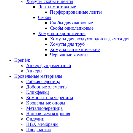
Хомуты скобы и ленты
Ленты монтажные
Перфорированные ленты
Скобы
Скобы двухлапковые
Скобы однолапковые
Хомуты и кронштейны
Хомуты для воздуховодов и дымоходов
Хомуты для труб
Хомуты сантехнические
Червячные хомуты
Крепёж
Анкер фундаментный
Анкеры
Кровельные материалы
Гибкая черепица
Доборные элементы
Кликфальц
Композитная черепица
Кровельные опоры
Металлочерепица
Наплавляемая кровля
Ондулин
ПВХ мембраны
Профнастил