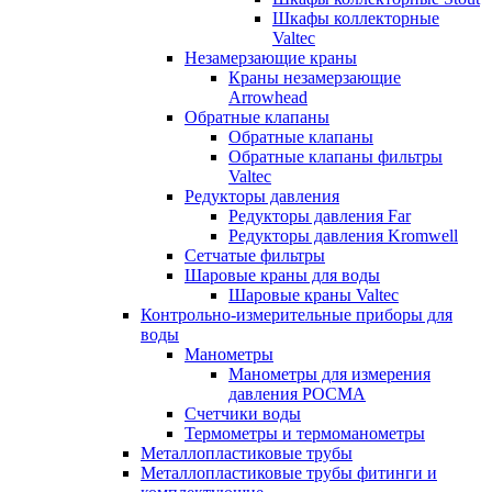
Шкафы коллекторные
Valtec
Незамерзающие краны
Краны незамерзающие
Arrowhead
Обратные клапаны
Обратные клапаны
Обратные клапаны фильтры
Valtec
Редукторы давления
Редукторы давления Far
Редукторы давления Kromwell
Сетчатые фильтры
Шаровые краны для воды
Шаровые краны Valtec
Контрольно-измерительные приборы для
воды
Манометры
Манометры для измерения
давления РОСМА
Счетчики воды
Термометры и термоманометры
Металлопластиковые трубы
Металлопластиковые трубы фитинги и