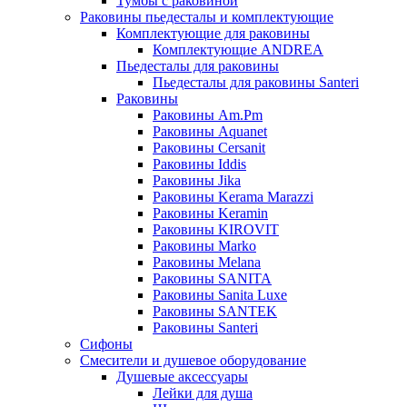
Тумбы с раковиной
Раковины пьедесталы и комплектующие
Комплектующие для раковины
Комплектующие ANDREA
Пьедесталы для раковины
Пьедесталы для раковины Santeri
Раковины
Раковины Am.Pm
Раковины Aquanet
Раковины Cersanit
Раковины Iddis
Раковины Jika
Раковины Kerama Marazzi
Раковины Keramin
Раковины KIROVIT
Раковины Marko
Раковины Melana
Раковины SANITA
Раковины Sanita Luxe
Раковины SANTEK
Раковины Santeri
Сифоны
Смесители и душевое оборудование
Душевые аксессуары
Лейки для душа