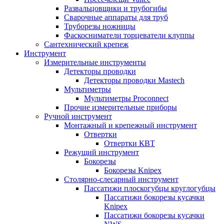
Развальцовщики и трубогибы
Сварочные аппараты для труб
Труборезы ножницы
Фаскосниматели торцеватели клуппы
Сантехнический крепеж
Инструмент
Измерительные инструменты
Детекторы проводки
Детекторы проводки Mastech
Мультиметры
Мультиметры Proconnect
Прочие измерительные приборы
Ручной инструмент
Монтажный и крепежный инструмент
Отвертки
Отвертки КВТ
Режущий инструмент
Бокорезы
Бокорезы Knipex
Столярно-слесарный инструмент
Пассатижи плоскогубцы круглогубцы
Пассатижи бокорезы кусачки
Knipex
Пассатижи бокорезы кусачки