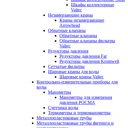
Шкафы коллекторные
Valtec
Незамерзающие краны
Краны незамерзающие
Arrowhead
Обратные клапаны
Обратные клапаны
Обратные клапаны фильтры
Valtec
Редукторы давления
Редукторы давления Far
Редукторы давления Kromwell
Сетчатые фильтры
Шаровые краны для воды
Шаровые краны Valtec
Контрольно-измерительные приборы для
воды
Манометры
Манометры для измерения
давления РОСМА
Счетчики воды
Термометры и термоманометры
Металлопластиковые трубы
Металлопластиковые трубы фитинги и