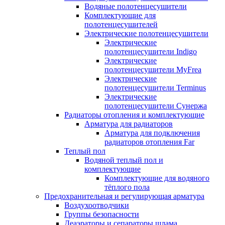
Водяные полотенцесушители
Комплектующие для
полотенцесушителей
Электрические полотенцесушители
Электрические
полотенцесушители Indigo
Электрические
полотенцесушители MyFrea
Электрические
полотенцесушители Terminus
Электрические
полотенцесушители Сунержа
Радиаторы отопления и комплектующие
Арматура для радиаторов
Арматура для подключения
радиаторов отопления Far
Теплый пол
Водяной теплый пол и
комплектующие
Комплектующие для водяного
тёплого пола
Предохранительная и регулирующая арматура
Воздухоотводчики
Группы безопасности
Деаэраторы и сепараторы шлама