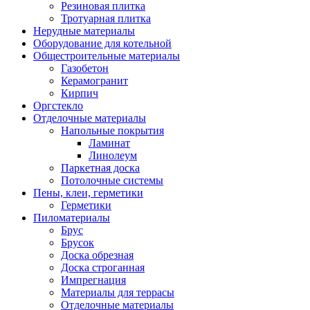
Резиновая плитка
Тротуарная плитка
Нерудные материалы
Оборудование для котельной
Общестроительные материалы
Газобетон
Керамогранит
Кирпич
Оргстекло
Отделочные материалы
Напольные покрытия
Ламинат
Линолеум
Паркетная доска
Потолочные системы
Пены, клеи, герметики
Герметики
Пиломатериалы
Брус
Брусок
Доска обрезная
Доска строганная
Импрегнация
Материалы для террасы
Отделочные материалы