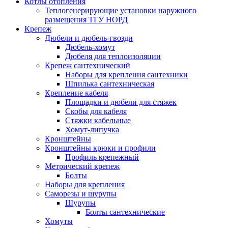
Котлы отопления
Теплогенерирующие установки наружного
размещения ТГУ НОРД
Крепеж
Дюбели и дюбель-гвозди
Дюбель-хомут
Дюбеля для теплоизоляции
Крепеж сантехнический
Наборы для крепления сантехники
Шпилька сантехническая
Крепление кабеля
Площадки и дюбели для стяжек
Скобы для кабеля
Стяжки кабельные
Хомут-липучка
Кронштейны
Кронштейны крюки и профили
Профиль крепежный
Метрический крепеж
Болты
Наборы для крепления
Саморезы и шурупы
Шурупы
Болты сантехнические
Хомуты