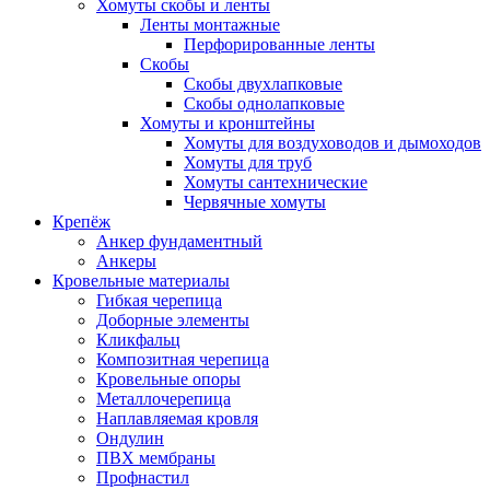
Хомуты скобы и ленты
Ленты монтажные
Перфорированные ленты
Скобы
Скобы двухлапковые
Скобы однолапковые
Хомуты и кронштейны
Хомуты для воздуховодов и дымоходов
Хомуты для труб
Хомуты сантехнические
Червячные хомуты
Крепёж
Анкер фундаментный
Анкеры
Кровельные материалы
Гибкая черепица
Доборные элементы
Кликфальц
Композитная черепица
Кровельные опоры
Металлочерепица
Наплавляемая кровля
Ондулин
ПВХ мембраны
Профнастил