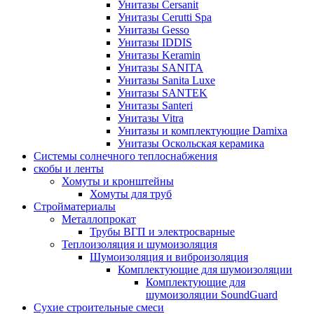
Унитазы Cersanit
Унитазы Cerutti Spa
Унитазы Gesso
Унитазы IDDIS
Унитазы Keramin
Унитазы SANITA
Унитазы Sanita Luxe
Унитазы SANTEK
Унитазы Santeri
Унитазы Vitra
Унитазы и комплектующие Damixa
Унитазы Оскольская керамика
Системы солнечного теплоснабжения
скобы и ленты
Хомуты и кронштейны
Хомуты для труб
Стройматериалы
Металлопрокат
Трубы ВГП и электросварные
Теплоизоляция и шумоизоляция
Шумоизоляция и виброизоляция
Комплектующие для шумоизоляции
Комплектующие для
шумоизоляции SoundGuard
Сухие строительные смеси