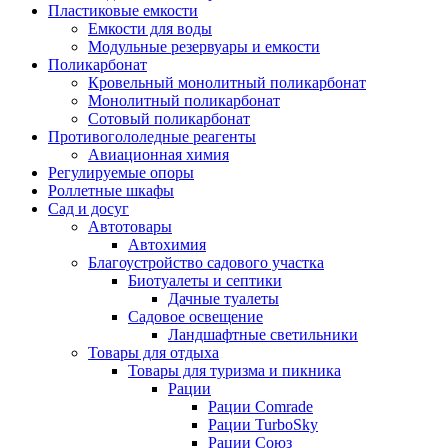
Пластиковые емкости
Емкости для воды
Модульные резервуары и емкости
Поликарбонат
Кровельный монолитный поликарбонат
Монолитный поликарбонат
Сотовый поликарбонат
Противогололедные реагенты
Авиационная химия
Регулируемые опоры
Роллетные шкафы
Сад и досуг
Автотовары
Автохимия
Благоустройство садового участка
Биотуалеты и септики
Дачные туалеты
Садовое освещение
Ландшафтные светильники
Товары для отдыха
Товары для туризма и пикника
Рации
Рации Comrade
Рации TurboSky
Рации Союз