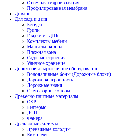
Отсечная гидроизоляция
Профилированная мембрана
Диваны
Для сада и дачи
Беседки
Грили
Грядки из ДПК
Комплекты мебели
Мангальная зона
Пляжная зона
Садовые строения
Уличное хранение
Дорожное и парковочное оборудование
Водоналивные боны (Дорожные блоки)
Дорожная неровность
Дорожные знаки
Светофорные опоры
Древесно-плитные материалы
OSB
Белтермо
ДСП
Фанера
Дренажные системы
Дренажные колодцы
Комплект