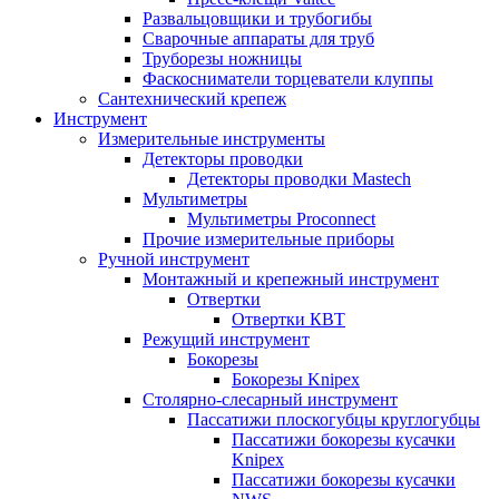
Развальцовщики и трубогибы
Сварочные аппараты для труб
Труборезы ножницы
Фаскосниматели торцеватели клуппы
Сантехнический крепеж
Инструмент
Измерительные инструменты
Детекторы проводки
Детекторы проводки Mastech
Мультиметры
Мультиметры Proconnect
Прочие измерительные приборы
Ручной инструмент
Монтажный и крепежный инструмент
Отвертки
Отвертки КВТ
Режущий инструмент
Бокорезы
Бокорезы Knipex
Столярно-слесарный инструмент
Пассатижи плоскогубцы круглогубцы
Пассатижи бокорезы кусачки
Knipex
Пассатижи бокорезы кусачки