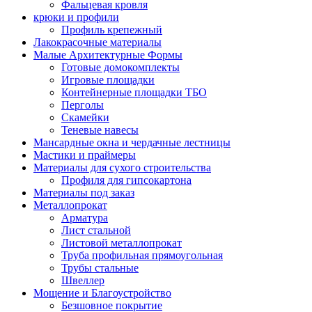
Фальцевая кровля
крюки и профили
Профиль крепежный
Лакокрасочные материалы
Малые Архитектурные Формы
Готовые домокомплекты
Игровые площадки
Контейнерные площадки ТБО
Перголы
Скамейки
Теневые навесы
Мансардные окна и чердачные лестницы
Мастики и праймеры
Материалы для сухого строительства
Профиля для гипсокартона
Материалы под заказ
Металлопрокат
Арматура
Лист стальной
Листовой металлопрокат
Труба профильная прямоугольная
Трубы стальные
Швеллер
Мощение и Благоустройство
Безшовное покрытие