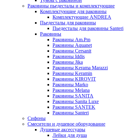
Тумбы с раковиной
Раковины пьедесталы и комплектующие
Комплектующие для раковины
Комплектующие ANDREA
Пьедесталы для раковины
Пьедесталы для раковины Santeri
Раковины
Раковины Am.Pm
Раковины Aquanet
Раковины Cersanit
Раковины Iddis
Раковины Jika
Раковины Kerama Marazzi
Раковины Keramin
Раковины KIROVIT
Раковины Marko
Раковины Melana
Раковины SANITA
Раковины Sanita Luxe
Раковины SANTEK
Раковины Santeri
Сифоны
Смесители и душевое оборудование
Душевые аксессуары
Лейки для душа