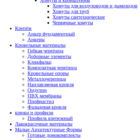
Хомуты и кронштейны
Хомуты для воздуховодов и дымоходов
Хомуты для труб
Хомуты сантехнические
Червячные хомуты
Крепёж
Анкер фундаментный
Анкеры
Кровельные материалы
Гибкая черепица
Доборные элементы
Кликфальц
Композитная черепица
Кровельные опоры
Металлочерепица
Наплавляемая кровля
Ондулин
ПВХ мембраны
Профнастил
Фальцевая кровля
крюки и профили
Профиль крепежный
Лакокрасочные материалы
Малые Архитектурные Формы
Готовые домокомплекты