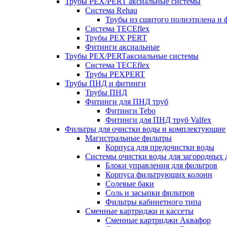
Трубы PEX/PERT аксиальные системы
Система Rehau
Трубы из сшитого полиэтилена и 
Система TECEflex
Трубы PEX PERT
Фитинги аксиальные
Трубы PEX/PERTаксиальные системы
Система TECEflex
Трубы PEXPERT
Трубы ПНД и фитинги
Трубы ПНД
Фитинги для ПНД труб
Фитинги Tebo
Фитинги для ПНД труб Valfex
Фильтры для очистки воды и комплектующие
Магистральные фильтры
Корпуса для предочистки воды
Системы очистки воды для загородных 
Блоки управления для фильтров
Корпуса фильтрующих колонн
Солевые баки
Соль и засыпки фильтров
Фильтры кабинетного типа
Сменные картриджи и кассеты
Сменные картриджи Аквафор