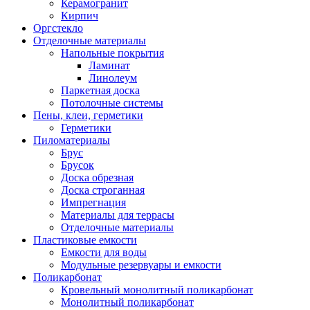
Керамогранит
Кирпич
Оргстекло
Отделочные материалы
Напольные покрытия
Ламинат
Линолеум
Паркетная доска
Потолочные системы
Пены, клеи, герметики
Герметики
Пиломатериалы
Брус
Брусок
Доска обрезная
Доска строганная
Импрегнация
Материалы для террасы
Отделочные материалы
Пластиковые емкости
Емкости для воды
Модульные резервуары и емкости
Поликарбонат
Кровельный монолитный поликарбонат
Монолитный поликарбонат