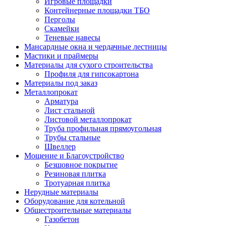
Игровые площадки
Контейнерные площадки ТБО
Перголы
Скамейки
Теневые навесы
Мансардные окна и чердачные лестницы
Мастики и праймеры
Материалы для сухого строительства
Профиля для гипсокартона
Материалы под заказ
Металлопрокат
Арматура
Лист стальной
Листовой металлопрокат
Труба профильная прямоугольная
Трубы стальные
Швеллер
Мощение и Благоустройство
Безшовное покрытие
Резиновая плитка
Тротуарная плитка
Нерудные материалы
Оборудование для котельной
Общестроительные материалы
Газобетон