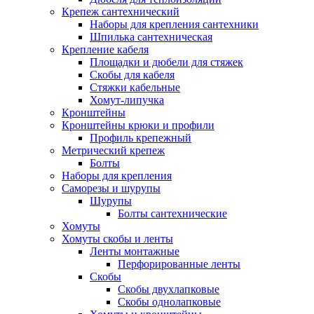
Крепеж сантехнический
Наборы для крепления сантехники
Шпилька сантехническая
Крепление кабеля
Площадки и дюбели для стяжек
Скобы для кабеля
Стяжки кабельные
Хомут-липучка
Кронштейны
Кронштейны крюки и профили
Профиль крепежный
Метрический крепеж
Болты
Наборы для крепления
Саморезы и шурупы
Шурупы
Болты сантехнические
Хомуты
Хомуты скобы и ленты
Ленты монтажные
Перфорированные ленты
Скобы
Скобы двухлапковые
Скобы однолапковые