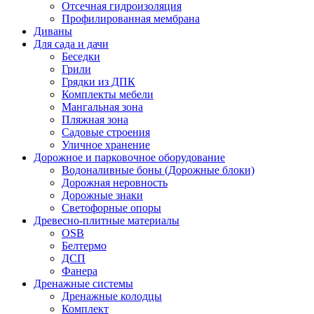
Отсечная гидроизоляция
Профилированная мембрана
Диваны
Для сада и дачи
Беседки
Грили
Грядки из ДПК
Комплекты мебели
Мангальная зона
Пляжная зона
Садовые строения
Уличное хранение
Дорожное и парковочное оборудование
Водоналивные боны (Дорожные блоки)
Дорожная неровность
Дорожные знаки
Светофорные опоры
Древесно-плитные материалы
OSB
Белтермо
ДСП
Фанера
Дренажные системы
Дренажные колодцы
Комплект