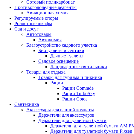
Сотовый поликарбонат
Противогололедные реагенты
Авиационная химия
Регулируемые опоры
Роллетные шкафы
Сад и досуг
Автотовары
Автохимия
Благоустройство садового участка
Биотуалеты и септики
Дачные туалеты
Садовое освещение
Ландшафтные светильники
Товары для отдыха
Товары для туризма и пикника
Рации
Рации Comrade
Рации TurboSky
Рации Союз
Сантехника
Аксессуары для ванной комнаты
Держатели для аксессуаров
Держатели для туалетной бумаги
Держатели для туалетной бумаги AM.P
Держатели для туалетной бумаги Fixsen