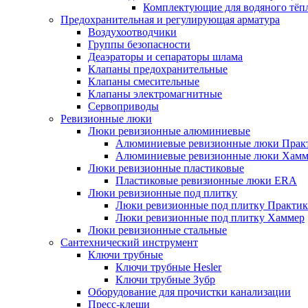
Комплектующие для водяного тёп
Предохранительная и регулирующая арматура
Воздухоотводчики
Группы безопасности
Деаэраторы и сепараторы шлама
Клапаны предохранительные
Клапаны смесительные
Клапаны электромагнитные
Сервоприводы
Ревизионные люки
Люки ревизионные алюминиевые
Алюминиевые ревизионные люки Прак
Алюминиевые ревизионные люки Хамм
Люки ревизионные пластиковые
Пластиковые ревизионные люки ERA
Люки ревизионные под плитку
Люки ревизионные под плитку Практик
Люки ревизионные под плитку Хаммер
Люки ревизионные стальные
Сантехнический инструмент
Ключи трубные
Ключи трубные Hesler
Ключи трубные Зубр
Оборудование для прочистки канализации
Пресс-клещи