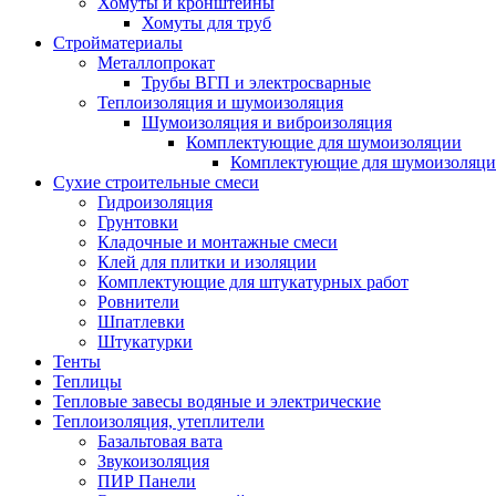
Хомуты и кронштейны
Хомуты для труб
Стройматериалы
Металлопрокат
Трубы ВГП и электросварные
Теплоизоляция и шумоизоляция
Шумоизоляция и виброизоляция
Комплектующие для шумоизоляции
Комплектующие для шумоизоляци
Сухие строительные смеси
Гидроизоляция
Грунтовки
Кладочные и монтажные смеси
Клей для плитки и изоляции
Комплектующие для штукатурных работ
Ровнители
Шпатлевки
Штукатурки
Тенты
Теплицы
Тепловые завесы водяные и электрические
Теплоизоляция, утеплители
Базальтовая вата
Звукоизоляция
ПИР Панели