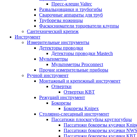
Пресс-клещи Valtec
Развальцовщики и трубогибы
Сварочные аппараты для труб
Труборезы ножницы
Фаскосниматели торцеватели клуппы
Сантехнический крепеж
Инструмент
Измерительные инструменты
Детекторы проводки
Детекторы проводки Mastech
Мультиметры
Мультиметры Proconnect
Прочие измерительные приборы
Ручной инструмент
Монтажный и крепежный инструмент
Отвертки
Отвертки КВТ
Режущий инструмент
Бокорезы
Бокорезы Knipex
Столярно-слесарный инструмент
Пассатижи плоскогубцы круглогубцы
Пассатижи бокорезы кусачки Knip
Пассатижи бокорезы кусачки NW
Пассатижи бокорезы кусачки КВТ