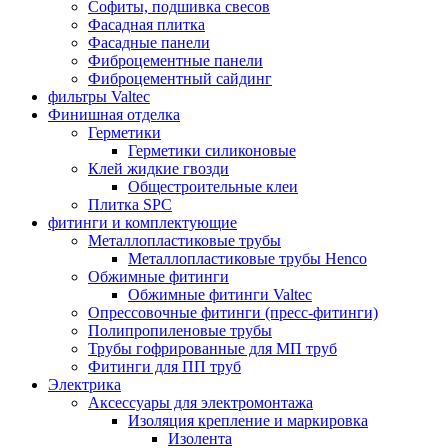
Софиты, подшивка свесов
Фасадная плитка
Фасадные панели
Фиброцементные панели
Фиброцементный сайдинг
фильтры Valtec
Финишная отделка
Герметики
Герметики силиконовые
Клей жидкие гвозди
Общестроительные клеи
Плитка SPC
фитинги и комплектующие
Металлопластиковые трубы
Металлопластиковые трубы Henco
Обжимные фитинги
Обжимные фитинги Valtec
Опрессовочные фитинги (пресс-фитинги)
Полипропиленовые трубы
Трубы гофрированные для МП труб
Фитинги для ПП труб
Электрика
Аксессуары для электромонтажа
Изоляция крепление и маркировка
Изолента