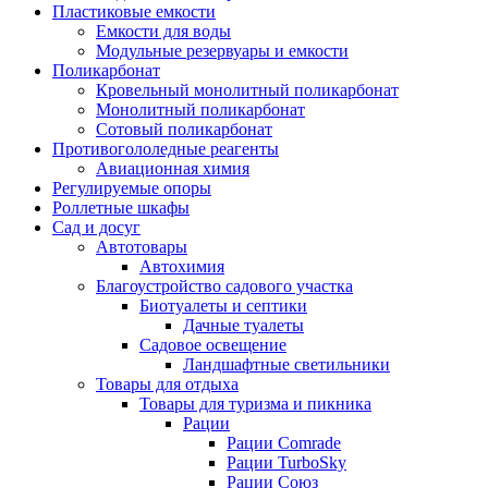
Пластиковые емкости
Емкости для воды
Модульные резервуары и емкости
Поликарбонат
Кровельный монолитный поликарбонат
Монолитный поликарбонат
Сотовый поликарбонат
Противогололедные реагенты
Авиационная химия
Регулируемые опоры
Роллетные шкафы
Сад и досуг
Автотовары
Автохимия
Благоустройство садового участка
Биотуалеты и септики
Дачные туалеты
Садовое освещение
Ландшафтные светильники
Товары для отдыха
Товары для туризма и пикника
Рации
Рации Comrade
Рации TurboSky
Рации Союз