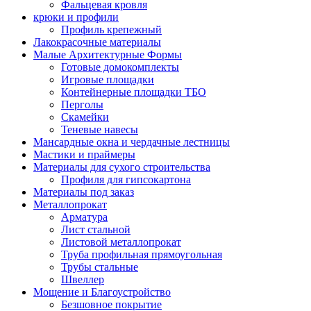
Фальцевая кровля
крюки и профили
Профиль крепежный
Лакокрасочные материалы
Малые Архитектурные Формы
Готовые домокомплекты
Игровые площадки
Контейнерные площадки ТБО
Перголы
Скамейки
Теневые навесы
Мансардные окна и чердачные лестницы
Мастики и праймеры
Материалы для сухого строительства
Профиля для гипсокартона
Материалы под заказ
Металлопрокат
Арматура
Лист стальной
Листовой металлопрокат
Труба профильная прямоугольная
Трубы стальные
Швеллер
Мощение и Благоустройство
Безшовное покрытие