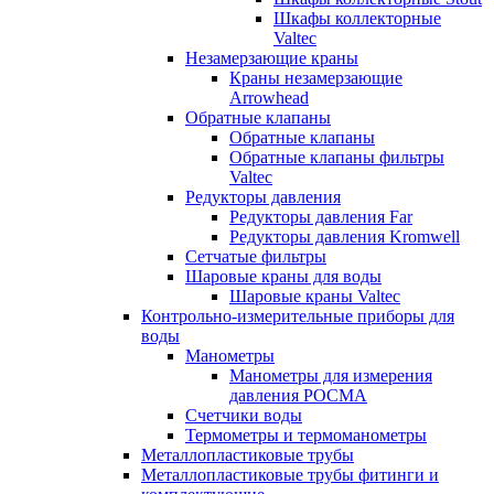
Шкафы коллекторные
Valtec
Незамерзающие краны
Краны незамерзающие
Arrowhead
Обратные клапаны
Обратные клапаны
Обратные клапаны фильтры
Valtec
Редукторы давления
Редукторы давления Far
Редукторы давления Kromwell
Сетчатые фильтры
Шаровые краны для воды
Шаровые краны Valtec
Контрольно-измерительные приборы для
воды
Манометры
Манометры для измерения
давления РОСМА
Счетчики воды
Термометры и термоманометры
Металлопластиковые трубы
Металлопластиковые трубы фитинги и