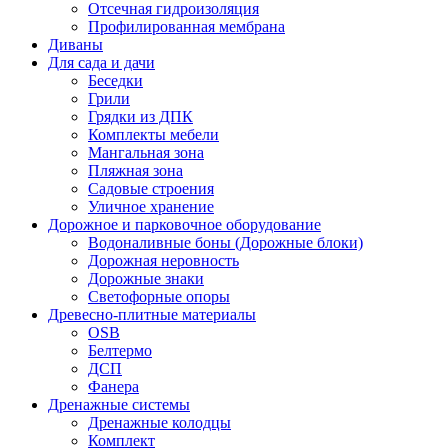
Отсечная гидроизоляция
Профилированная мембрана
Диваны
Для сада и дачи
Беседки
Грили
Грядки из ДПК
Комплекты мебели
Мангальная зона
Пляжная зона
Садовые строения
Уличное хранение
Дорожное и парковочное оборудование
Водоналивные боны (Дорожные блоки)
Дорожная неровность
Дорожные знаки
Светофорные опоры
Древесно-плитные материалы
OSB
Белтермо
ДСП
Фанера
Дренажные системы
Дренажные колодцы
Комплект