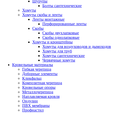
Шурупы
Болты сантехнические
Хомуты
Хомуты скобы и ленты
Ленты монтажные
Перфорированные ленты
Скобы
Скобы двухлапковые
Скобы однолапковые
Хомуты и кронштейны
Хомуты для воздуховодов и дымоходов
Хомуты для труб
Хомуты сантехнические
Червячные хомуты
Кровельные материалы
Гибкая черепица
Доборные элементы
Кликфальц
Композитная черепица
Кровельные опоры
Металлочерепица
Наплавляемая кровля
Ондулин
ПВХ мембраны
Профнастил