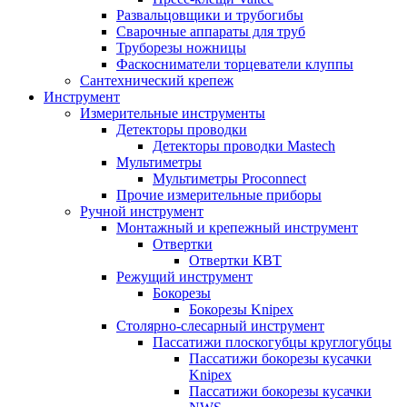
Развальцовщики и трубогибы
Сварочные аппараты для труб
Труборезы ножницы
Фаскосниматели торцеватели клуппы
Сантехнический крепеж
Инструмент
Измерительные инструменты
Детекторы проводки
Детекторы проводки Mastech
Мультиметры
Мультиметры Proconnect
Прочие измерительные приборы
Ручной инструмент
Монтажный и крепежный инструмент
Отвертки
Отвертки КВТ
Режущий инструмент
Бокорезы
Бокорезы Knipex
Столярно-слесарный инструмент
Пассатижи плоскогубцы круглогубцы
Пассатижи бокорезы кусачки
Knipex
Пассатижи бокорезы кусачки