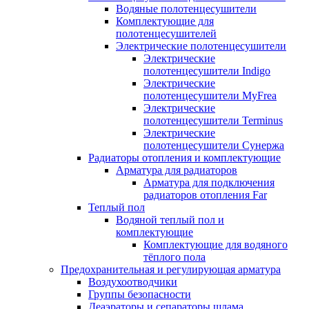
Водяные полотенцесушители
Комплектующие для
полотенцесушителей
Электрические полотенцесушители
Электрические
полотенцесушители Indigo
Электрические
полотенцесушители MyFrea
Электрические
полотенцесушители Terminus
Электрические
полотенцесушители Сунержа
Радиаторы отопления и комплектующие
Арматура для радиаторов
Арматура для подключения
радиаторов отопления Far
Теплый пол
Водяной теплый пол и
комплектующие
Комплектующие для водяного
тёплого пола
Предохранительная и регулирующая арматура
Воздухоотводчики
Группы безопасности
Деаэраторы и сепараторы шлама