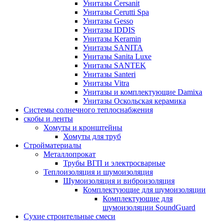
Унитазы Cersanit
Унитазы Cerutti Spa
Унитазы Gesso
Унитазы IDDIS
Унитазы Keramin
Унитазы SANITA
Унитазы Sanita Luxe
Унитазы SANTEK
Унитазы Santeri
Унитазы Vitra
Унитазы и комплектующие Damixa
Унитазы Оскольская керамика
Системы солнечного теплоснабжения
скобы и ленты
Хомуты и кронштейны
Хомуты для труб
Стройматериалы
Металлопрокат
Трубы ВГП и электросварные
Теплоизоляция и шумоизоляция
Шумоизоляция и виброизоляция
Комплектующие для шумоизоляции
Комплектующие для
шумоизоляции SoundGuard
Сухие строительные смеси