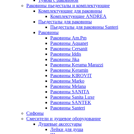
Тумбы с раковиной
Раковины пьедесталы и комплектующие
Комплектующие для раковины
Комплектующие ANDREA
Пьедесталы для раковины
Пьедесталы для раковины Santeri
Раковины
Раковины Am.Pm
Раковины Aquanet
Раковины Cersanit
Раковины Iddis
Раковины Jika
Раковины Kerama Marazzi
Раковины Keramin
Раковины KIROVIT
Раковины Marko
Раковины Melana
Раковины SANITA
Раковины Sanita Luxe
Раковины SANTEK
Раковины Santeri
Сифоны
Смесители и душевое оборудование
Душевые аксессуары
Лейки для душа