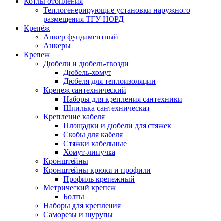
Котлы отопления
Теплогенерирующие установки наружного
размещения ТГУ НОРД
Крепёж
Анкер фундаментный
Анкеры
Крепеж
Дюбели и дюбель-гвозди
Дюбель-хомут
Дюбеля для теплоизоляции
Крепеж сантехнический
Наборы для крепления сантехники
Шпилька сантехническая
Крепление кабеля
Площадки и дюбели для стяжек
Скобы для кабеля
Стяжки кабельные
Хомут-липучка
Кронштейны
Кронштейны крюки и профили
Профиль крепежный
Метрический крепеж
Болты
Наборы для крепления
Саморезы и шурупы