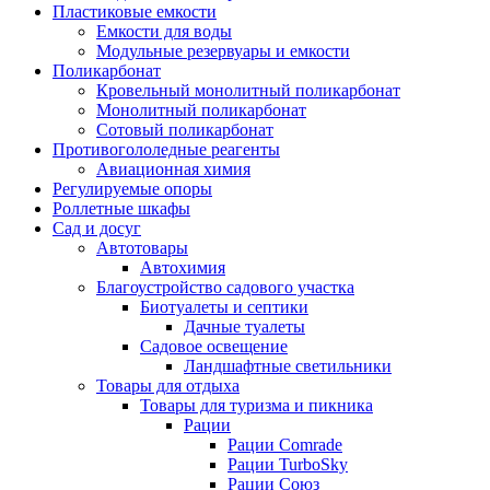
Пластиковые емкости
Емкости для воды
Модульные резервуары и емкости
Поликарбонат
Кровельный монолитный поликарбонат
Монолитный поликарбонат
Сотовый поликарбонат
Противогололедные реагенты
Авиационная химия
Регулируемые опоры
Роллетные шкафы
Сад и досуг
Автотовары
Автохимия
Благоустройство садового участка
Биотуалеты и септики
Дачные туалеты
Садовое освещение
Ландшафтные светильники
Товары для отдыха
Товары для туризма и пикника
Рации
Рации Comrade
Рации TurboSky
Рации Союз