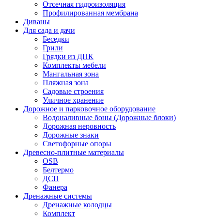
Отсечная гидроизоляция
Профилированная мембрана
Диваны
Для сада и дачи
Беседки
Грили
Грядки из ДПК
Комплекты мебели
Мангальная зона
Пляжная зона
Садовые строения
Уличное хранение
Дорожное и парковочное оборудование
Водоналивные боны (Дорожные блоки)
Дорожная неровность
Дорожные знаки
Светофорные опоры
Древесно-плитные материалы
OSB
Белтермо
ДСП
Фанера
Дренажные системы
Дренажные колодцы
Комплект