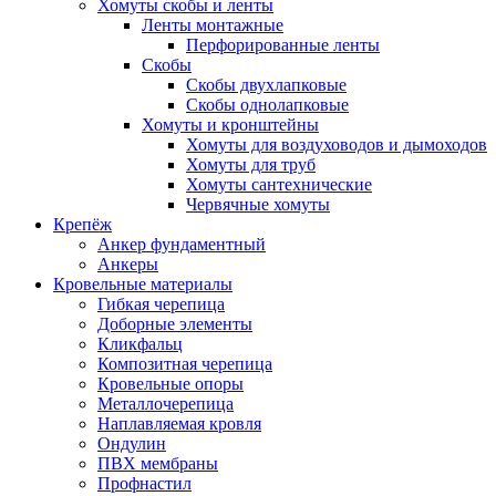
Хомуты скобы и ленты
Ленты монтажные
Перфорированные ленты
Скобы
Скобы двухлапковые
Скобы однолапковые
Хомуты и кронштейны
Хомуты для воздуховодов и дымоходов
Хомуты для труб
Хомуты сантехнические
Червячные хомуты
Крепёж
Анкер фундаментный
Анкеры
Кровельные материалы
Гибкая черепица
Доборные элементы
Кликфальц
Композитная черепица
Кровельные опоры
Металлочерепица
Наплавляемая кровля
Ондулин
ПВХ мембраны
Профнастил