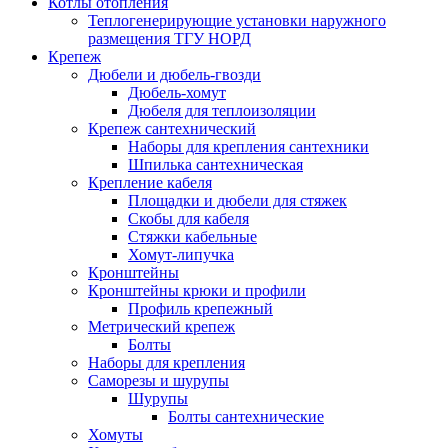
Котлы отопления
Теплогенерирующие установки наружного
размещения ТГУ НОРД
Крепеж
Дюбели и дюбель-гвозди
Дюбель-хомут
Дюбеля для теплоизоляции
Крепеж сантехнический
Наборы для крепления сантехники
Шпилька сантехническая
Крепление кабеля
Площадки и дюбели для стяжек
Скобы для кабеля
Стяжки кабельные
Хомут-липучка
Кронштейны
Кронштейны крюки и профили
Профиль крепежный
Метрический крепеж
Болты
Наборы для крепления
Саморезы и шурупы
Шурупы
Болты сантехнические
Хомуты