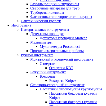
Развальцовщики и трубогибы
Сварочные аппараты для труб
Труборезы ножницы
Фаскосниматели торцеватели клуппы
Сантехнический крепеж
Инструмент
Измерительные инструменты
Детекторы проводки
Детекторы проводки Mastech
Мультиметры
Мультиметры Proconnect
Прочие измерительные приборы
Ручной инструмент
Монтажный и крепежный инструмент
Отвертки
Отвертки КВТ
Режущий инструмент
Бокорезы
Бокорезы Knipex
Столярно-слесарный инструмент
Пассатижи плоскогубцы круглогубцы
Пассатижи бокорезы кусачки
Knipex
Пассатижи бокорезы кусачки