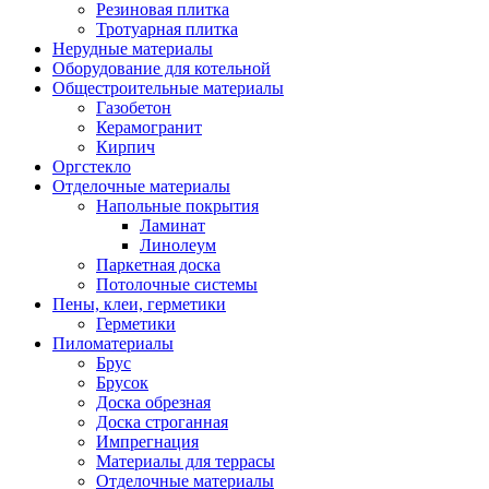
Резиновая плитка
Тротуарная плитка
Нерудные материалы
Оборудование для котельной
Общестроительные материалы
Газобетон
Керамогранит
Кирпич
Оргстекло
Отделочные материалы
Напольные покрытия
Ламинат
Линолеум
Паркетная доска
Потолочные системы
Пены, клеи, герметики
Герметики
Пиломатериалы
Брус
Брусок
Доска обрезная
Доска строганная
Импрегнация
Материалы для террасы
Отделочные материалы