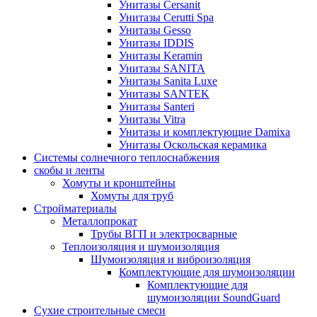
Унитазы Cersanit
Унитазы Cerutti Spa
Унитазы Gesso
Унитазы IDDIS
Унитазы Keramin
Унитазы SANITA
Унитазы Sanita Luxe
Унитазы SANTEK
Унитазы Santeri
Унитазы Vitra
Унитазы и комплектующие Damixa
Унитазы Оскольская керамика
Системы солнечного теплоснабжения
скобы и ленты
Хомуты и кронштейны
Хомуты для труб
Стройматериалы
Металлопрокат
Трубы ВГП и электросварные
Теплоизоляция и шумоизоляция
Шумоизоляция и виброизоляция
Комплектующие для шумоизоляции
Комплектующие для
шумоизоляции SoundGuard
Сухие строительные смеси