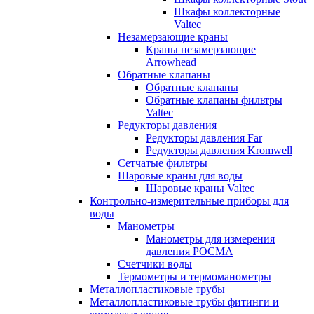
Шкафы коллекторные
Valtec
Незамерзающие краны
Краны незамерзающие
Arrowhead
Обратные клапаны
Обратные клапаны
Обратные клапаны фильтры
Valtec
Редукторы давления
Редукторы давления Far
Редукторы давления Kromwell
Сетчатые фильтры
Шаровые краны для воды
Шаровые краны Valtec
Контрольно-измерительные приборы для
воды
Манометры
Манометры для измерения
давления РОСМА
Счетчики воды
Термометры и термоманометры
Металлопластиковые трубы
Металлопластиковые трубы фитинги и