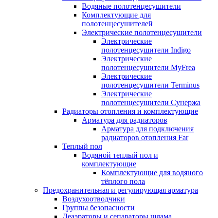
Водяные полотенцесушители
Комплектующие для
полотенцесушителей
Электрические полотенцесушители
Электрические
полотенцесушители Indigo
Электрические
полотенцесушители MyFrea
Электрические
полотенцесушители Terminus
Электрические
полотенцесушители Сунержа
Радиаторы отопления и комплектующие
Арматура для радиаторов
Арматура для подключения
радиаторов отопления Far
Теплый пол
Водяной теплый пол и
комплектующие
Комплектующие для водяного
тёплого пола
Предохранительная и регулирующая арматура
Воздухоотводчики
Группы безопасности
Деаэраторы и сепараторы шлама