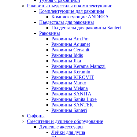
Тумбы с раковиной
Раковины пьедесталы и комплектующие
Комплектующие для раковины
Комплектующие ANDREA
Пьедесталы для раковины
Пьедесталы для раковины Santeri
Раковины
Раковины Am.Pm
Раковины Aquanet
Раковины Cersanit
Раковины Iddis
Раковины Jika
Раковины Kerama Marazzi
Раковины Keramin
Раковины KIROVIT
Раковины Marko
Раковины Melana
Раковины SANITA
Раковины Sanita Luxe
Раковины SANTEK
Раковины Santeri
Сифоны
Смесители и душевое оборудование
Душевые аксессуары
Лейки для душа