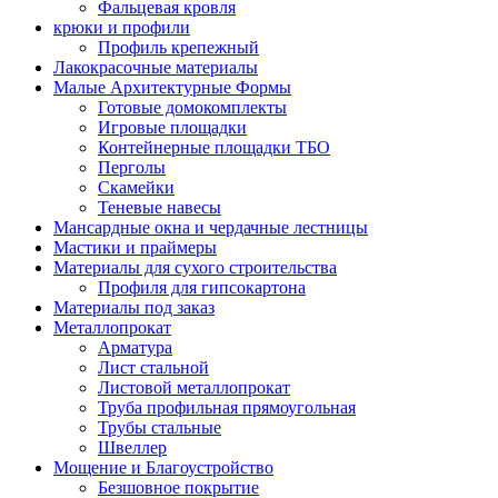
Фальцевая кровля
крюки и профили
Профиль крепежный
Лакокрасочные материалы
Малые Архитектурные Формы
Готовые домокомплекты
Игровые площадки
Контейнерные площадки ТБО
Перголы
Скамейки
Теневые навесы
Мансардные окна и чердачные лестницы
Мастики и праймеры
Материалы для сухого строительства
Профиля для гипсокартона
Материалы под заказ
Металлопрокат
Арматура
Лист стальной
Листовой металлопрокат
Труба профильная прямоугольная
Трубы стальные
Швеллер
Мощение и Благоустройство
Безшовное покрытие