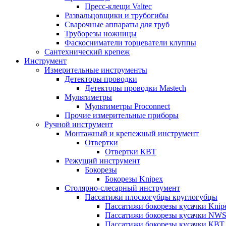
Пресс-клещи Valtec
Развальцовщики и трубогибы
Сварочные аппараты для труб
Труборезы ножницы
Фаскосниматели торцеватели клуппы
Сантехнический крепеж
Инструмент
Измерительные инструменты
Детекторы проводки
Детекторы проводки Mastech
Мультиметры
Мультиметры Proconnect
Прочие измерительные приборы
Ручной инструмент
Монтажный и крепежный инструмент
Отвертки
Отвертки КВТ
Режущий инструмент
Бокорезы
Бокорезы Knipex
Столярно-слесарный инструмент
Пассатижи плоскогубцы круглогубцы
Пассатижи бокорезы кусачки Knip
Пассатижи бокорезы кусачки NW
Пассатижи бокорезы кусачки КВТ