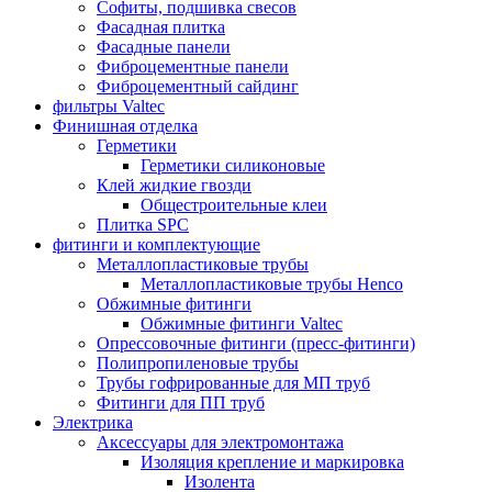
Софиты, подшивка свесов
Фасадная плитка
Фасадные панели
Фиброцементные панели
Фиброцементный сайдинг
фильтры Valtec
Финишная отделка
Герметики
Герметики силиконовые
Клей жидкие гвозди
Общестроительные клеи
Плитка SPC
фитинги и комплектующие
Металлопластиковые трубы
Металлопластиковые трубы Henco
Обжимные фитинги
Обжимные фитинги Valtec
Опрессовочные фитинги (пресс-фитинги)
Полипропиленовые трубы
Трубы гофрированные для МП труб
Фитинги для ПП труб
Электрика
Аксессуары для электромонтажа
Изоляция крепление и маркировка
Изолента