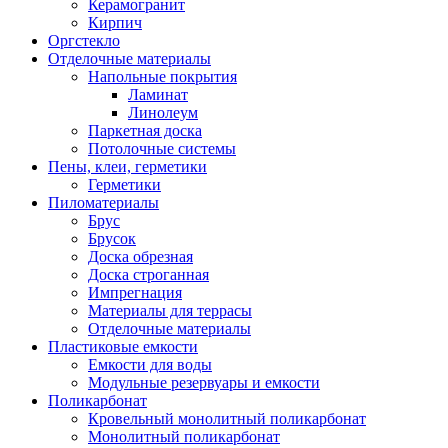
Керамогранит
Кирпич
Оргстекло
Отделочные материалы
Напольные покрытия
Ламинат
Линолеум
Паркетная доска
Потолочные системы
Пены, клеи, герметики
Герметики
Пиломатериалы
Брус
Брусок
Доска обрезная
Доска строганная
Импрегнация
Материалы для террасы
Отделочные материалы
Пластиковые емкости
Емкости для воды
Модульные резервуары и емкости
Поликарбонат
Кровельный монолитный поликарбонат
Монолитный поликарбонат