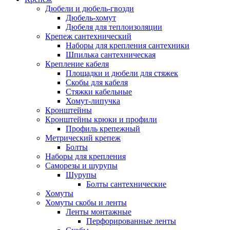
Дюбели и дюбель-гвозди
Дюбель-хомут
Дюбеля для теплоизоляции
Крепеж сантехнический
Наборы для крепления сантехники
Шпилька сантехническая
Крепление кабеля
Площадки и дюбели для стяжек
Скобы для кабеля
Стяжки кабельные
Хомут-липучка
Кронштейны
Кронштейны крюки и профили
Профиль крепежный
Метрический крепеж
Болты
Наборы для крепления
Саморезы и шурупы
Шурупы
Болты сантехнические
Хомуты
Хомуты скобы и ленты
Ленты монтажные
Перфорированные ленты