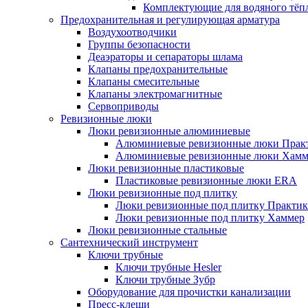
Комплектующие для водяного тёп
Предохранительная и регулирующая арматура
Воздухоотводчики
Группы безопасности
Деаэраторы и сепараторы шлама
Клапаны предохранительные
Клапаны смесительные
Клапаны электромагнитные
Сервоприводы
Ревизионные люки
Люки ревизионные алюминиевые
Алюминиевые ревизионные люки Прак
Алюминиевые ревизионные люки Хамм
Люки ревизионные пластиковые
Пластиковые ревизионные люки ERA
Люки ревизионные под плитку
Люки ревизионные под плитку Практик
Люки ревизионные под плитку Хаммер
Люки ревизионные стальные
Сантехнический инструмент
Ключи трубные
Ключи трубные Hesler
Ключи трубные Зубр
Оборудование для прочистки канализации
Пресс-клещи