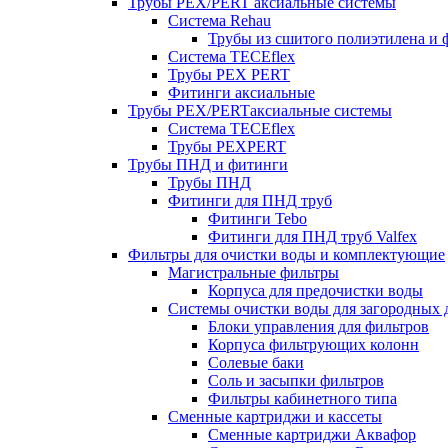
Трубы PEX/PERT аксиальные системы
Система Rehau
Трубы из сшитого полиэтилена и 
Система TECEflex
Трубы PEX PERT
Фитинги аксиальные
Трубы PEX/PERTаксиальные системы
Система TECEflex
Трубы PEXPERT
Трубы ПНД и фитинги
Трубы ПНД
Фитинги для ПНД труб
Фитинги Tebo
Фитинги для ПНД труб Valfex
Фильтры для очистки воды и комплектующие
Магистральные фильтры
Корпуса для предочистки воды
Системы очистки воды для загородных 
Блоки управления для фильтров
Корпуса фильтрующих колонн
Солевые баки
Соль и засыпки фильтров
Фильтры кабинетного типа
Сменные картриджи и кассеты
Сменные картриджи Аквафор