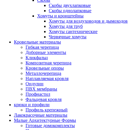
Скобы
Скобы двухлапковые
Скобы однолапковые
Хомуты и кронштейны
Хомуты для воздуховодов и дымоходов
Хомуты для труб
Хомуты сантехнические
Червячные хомуты
Кровельные материалы
Гибкая черепица
Доборные элементы
Кликфальц
Композитная черепица
Кровельные опоры
Металлочерепица
Наплавляемая кровля
Ондулин
ПВХ мембраны
Профнастил
Фальцевая кровля
крюки и профили
Профиль крепежный
Лакокрасочные материалы
Малые Архитектурные Формы
Готовые домокомплекты