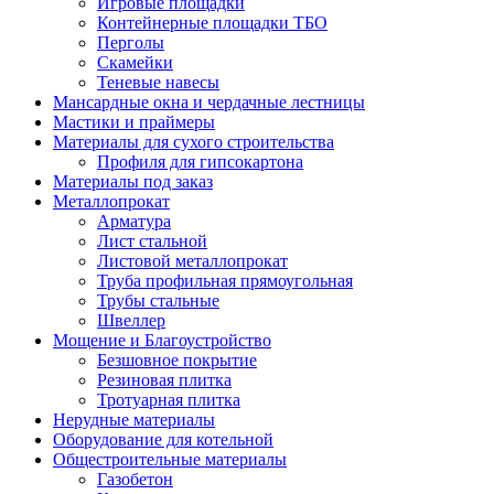
Игровые площадки
Контейнерные площадки ТБО
Перголы
Скамейки
Теневые навесы
Мансардные окна и чердачные лестницы
Мастики и праймеры
Материалы для сухого строительства
Профиля для гипсокартона
Материалы под заказ
Металлопрокат
Арматура
Лист стальной
Листовой металлопрокат
Труба профильная прямоугольная
Трубы стальные
Швеллер
Мощение и Благоустройство
Безшовное покрытие
Резиновая плитка
Тротуарная плитка
Нерудные материалы
Оборудование для котельной
Общестроительные материалы
Газобетон