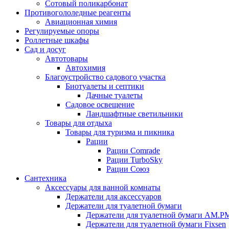
Сотовый поликарбонат
Противогололедные реагенты
Авиационная химия
Регулируемые опоры
Роллетные шкафы
Сад и досуг
Автотовары
Автохимия
Благоустройство садового участка
Биотуалеты и септики
Дачные туалеты
Садовое освещение
Ландшафтные светильники
Товары для отдыха
Товары для туризма и пикника
Рации
Рации Comrade
Рации TurboSky
Рации Союз
Сантехника
Аксессуары для ванной комнаты
Держатели для аксессуаров
Держатели для туалетной бумаги
Держатели для туалетной бумаги AM.P
Держатели для туалетной бумаги Fixsen