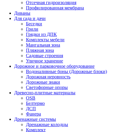
Отсечная гидроизоляция
Профилированная мембрана
Диваны
Для сада и дачи
Беседки
Грили
Грядки из ДПК
Комплекты мебели
Мангальная зона
Пляжная зона
Садовые строения
Уличное хранение
Дорожное и парковочное оборудование
Водоналивные боны (Дорожные блоки)
Дорожная неровность
Дорожные знаки
Светофорные опоры
Древесно-плитные материалы
OSB
Белтермо
ДСП
Фанера
Дренажные системы
Дренажные колодцы
Комплект