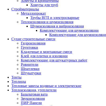
Хомуты и кронштейны
Хомуты для труб
Стройматериалы
Металлопрокат
Трубы ВГП и электросварные
Теплоизоляция и шумоизоляция
Шумоизоляция и виброизоляция
Комплектующие для шумоизоляции
Комплектующие для шумоизоляци
Сухие строительные смеси
Гидроизоляция
Грунтовки
Кладочные и монтажные смеси
Клей для плитки и изоляции
Комплектующие для штукатурных работ
Ровнители
Шпатлевки
Штукатурки
Тенты
Теплицы
Тепловые завесы водяные и электрические
Теплоизоляция, утеплители
Базальтовая вата
Звукоизоляция
ПИР Панели