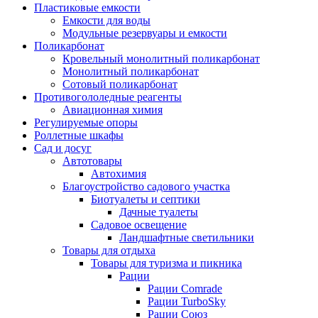
Пластиковые емкости
Емкости для воды
Модульные резервуары и емкости
Поликарбонат
Кровельный монолитный поликарбонат
Монолитный поликарбонат
Сотовый поликарбонат
Противогололедные реагенты
Авиационная химия
Регулируемые опоры
Роллетные шкафы
Сад и досуг
Автотовары
Автохимия
Благоустройство садового участка
Биотуалеты и септики
Дачные туалеты
Садовое освещение
Ландшафтные светильники
Товары для отдыха
Товары для туризма и пикника
Рации
Рации Comrade
Рации TurboSky
Рации Союз