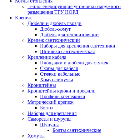
Котлы отопления
Теплогенерирующие установки наружного
размещения ТГУ НОРД
Крепеж
Дюбели и дюбель-гвозди
Дюбель-хомут
Дюбеля для теплоизоляции
Крепеж сантехнический
Наборы для крепления сантехники
Шпилька сантехническая
Крепление кабеля
Площадки и дюбели для стяжек
Скобы для кабеля
Стяжки кабельные
Хомут-липучка
Кронштейны
Кронштейны крюки и профили
Профиль крепежный
Метрический крепеж
Болты
Наборы для крепления
Саморезы и шурупы
Шурупы
Болты сантехнические
Хомуты