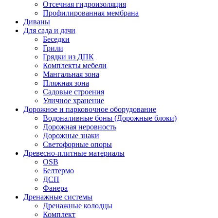
Отсечная гидроизоляция
Профилированная мембрана
Диваны
Для сада и дачи
Беседки
Грили
Грядки из ДПК
Комплекты мебели
Мангальная зона
Пляжная зона
Садовые строения
Уличное хранение
Дорожное и парковочное оборудование
Водоналивные боны (Дорожные блоки)
Дорожная неровность
Дорожные знаки
Светофорные опоры
Древесно-плитные материалы
OSB
Белтермо
ДСП
Фанера
Дренажные системы
Дренажные колодцы
Комплект