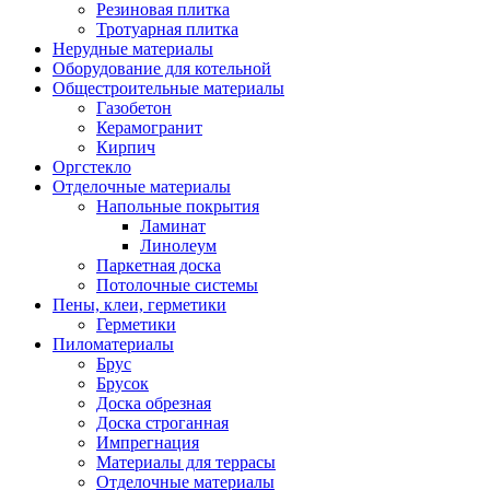
Резиновая плитка
Тротуарная плитка
Нерудные материалы
Оборудование для котельной
Общестроительные материалы
Газобетон
Керамогранит
Кирпич
Оргстекло
Отделочные материалы
Напольные покрытия
Ламинат
Линолеум
Паркетная доска
Потолочные системы
Пены, клеи, герметики
Герметики
Пиломатериалы
Брус
Брусок
Доска обрезная
Доска строганная
Импрегнация
Материалы для террасы
Отделочные материалы