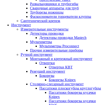
Развальцовщики и трубогибы
Сварочные аппараты для труб
Труборезы ножницы
Фаскосниматели торцеватели клуппы
Сантехнический крепеж
Инструмент
Измерительные инструменты
Детекторы проводки
Детекторы проводки Mastech
Мультиметры
Мультиметры Proconnect
Прочие измерительные приборы
Ручной инструмент
Монтажный и крепежный инструмент
Отвертки
Отвертки КВТ
Режущий инструмент
Бокорезы
Бокорезы Knipex
Столярно-слесарный инструмент
Пассатижи плоскогубцы круглогубцы
Пассатижи бокорезы кусачки
Knipex
Пассатижи бокорезы кусачки