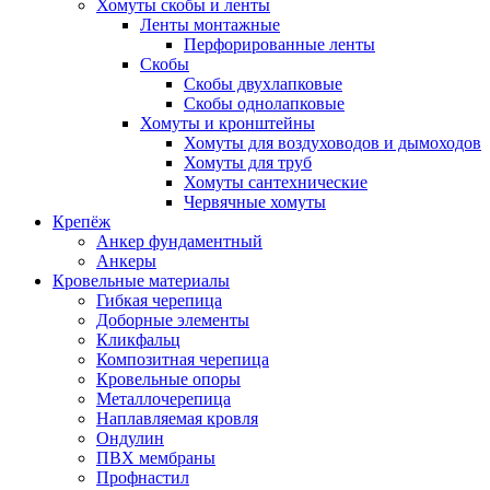
Хомуты скобы и ленты
Ленты монтажные
Перфорированные ленты
Скобы
Скобы двухлапковые
Скобы однолапковые
Хомуты и кронштейны
Хомуты для воздуховодов и дымоходов
Хомуты для труб
Хомуты сантехнические
Червячные хомуты
Крепёж
Анкер фундаментный
Анкеры
Кровельные материалы
Гибкая черепица
Доборные элементы
Кликфальц
Композитная черепица
Кровельные опоры
Металлочерепица
Наплавляемая кровля
Ондулин
ПВХ мембраны
Профнастил