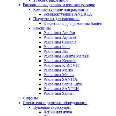
Тумбы с раковиной
Раковины пьедесталы и комплектующие
Комплектующие для раковины
Комплектующие ANDREA
Пьедесталы для раковины
Пьедесталы для раковины Santeri
Раковины
Раковины Am.Pm
Раковины Aquanet
Раковины Cersanit
Раковины Iddis
Раковины Jika
Раковины Kerama Marazzi
Раковины Keramin
Раковины KIROVIT
Раковины Marko
Раковины Melana
Раковины SANITA
Раковины Sanita Luxe
Раковины SANTEK
Раковины Santeri
Сифоны
Смесители и душевое оборудование
Душевые аксессуары
Лейки для душа