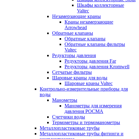
Шкафы коллекторные
Valtec
Незамерзающие краны
Краны незамерзающие
Arrowhead
Обратные клапаны
Обратные клапаны
Обратные клапаны фильтры
Valtec
Редукторы давления
Редукторы давления Far
Редукторы давления Kromwell
Сетчатые фильтры
Шаровые краны для воды
Шаровые краны Valtec
Контрольно-измерительные приборы для
воды
Манометры
Манометры для измерения
давления РОСМА
Счетчики воды
Термометры и термоманометры
Металлопластиковые трубы
Металлопластиковые трубы фитинги и