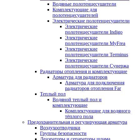
Водяные полотенцесушители
Комплектующие для
полотенцесушителей
Электрические полотенцесушители
Электрические
полотенцесушители Indigo
Электрические
полотенцесушители MyFrea
Электрические
полотенцесушители Terminus
Электрические
полотенцесушители Сунержа
Радиаторы отопления и комплектующие
Арматура для радиаторов
Арматура для подключения
радиаторов отопления Far
Теплый пол
Водяной теплый пол и
комплектующие
Комплектующие для водяного
тёплого пола
Предохранительная и регулирующая арматура
Воздухоотводчики
Группы безопасности
Деаэраторы и сепараторы шлама