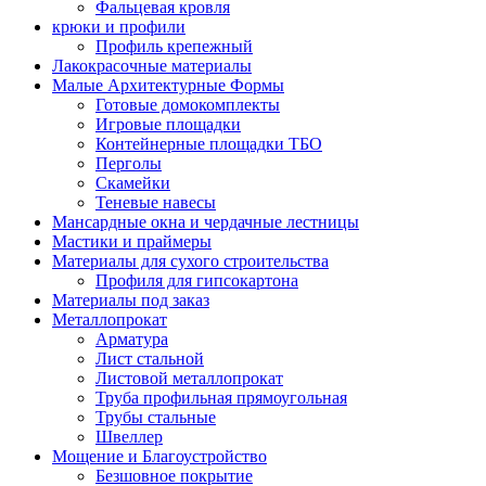
Фальцевая кровля
крюки и профили
Профиль крепежный
Лакокрасочные материалы
Малые Архитектурные Формы
Готовые домокомплекты
Игровые площадки
Контейнерные площадки ТБО
Перголы
Скамейки
Теневые навесы
Мансардные окна и чердачные лестницы
Мастики и праймеры
Материалы для сухого строительства
Профиля для гипсокартона
Материалы под заказ
Металлопрокат
Арматура
Лист стальной
Листовой металлопрокат
Труба профильная прямоугольная
Трубы стальные
Швеллер
Мощение и Благоустройство
Безшовное покрытие