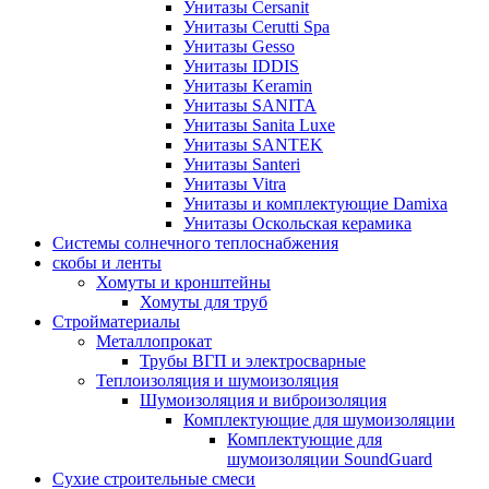
Унитазы Cersanit
Унитазы Cerutti Spa
Унитазы Gesso
Унитазы IDDIS
Унитазы Keramin
Унитазы SANITA
Унитазы Sanita Luxe
Унитазы SANTEK
Унитазы Santeri
Унитазы Vitra
Унитазы и комплектующие Damixa
Унитазы Оскольская керамика
Системы солнечного теплоснабжения
скобы и ленты
Хомуты и кронштейны
Хомуты для труб
Стройматериалы
Металлопрокат
Трубы ВГП и электросварные
Теплоизоляция и шумоизоляция
Шумоизоляция и виброизоляция
Комплектующие для шумоизоляции
Комплектующие для
шумоизоляции SoundGuard
Сухие строительные смеси